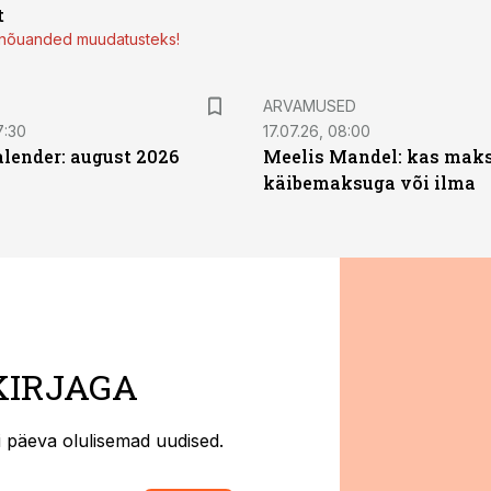
t
d nõuanded muudatusteks!
ARVAMUSED
7:30
17.07.26, 08:00
ender: august 2026
Meelis Mandel: kas mak
käibemaksuga või ilma
KIRJAGA
ti päeva olulisemad uudised.