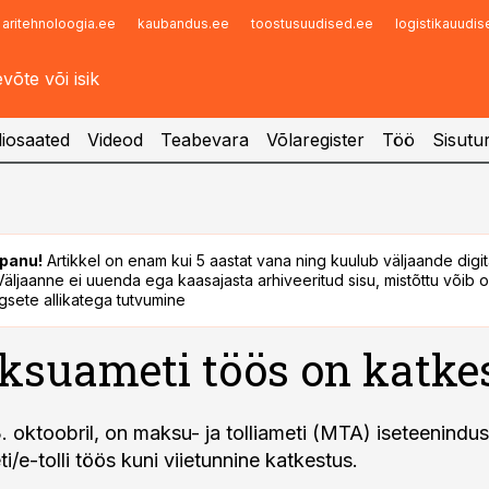
aritehnoloogia.ee
kaubandus.ee
toostusuudised.ee
logistikauudi
Infopank
Radar
iosaated
Videod
Teabevara
Võlaregister
Töö
Sisutu
panu!
Artikkel on enam kui 5 aastat vana ning kuulub väljaande digi
. Väljaanne ei uuenda ega kaasajasta arhiveeritud sisu, mistõttu võib ol
sete allikatega tutvumine
suameti töös on katke
. oktoobril, on maksu- ja tolliameti (MTA) iseteenind
/e-tolli töös kuni viietunnine katkestus.