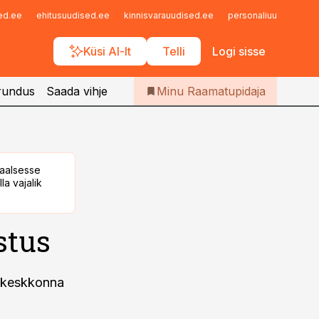
Iseteenindus
sed.ee
ehitusuudised.ee
kinnisvarauudised.ee
personaliuudised.ee
Telli Raamatupidaja
Küsi AI-lt
Telli
Logi sisse
rundus
Saada vihje
Minu Raamatupidaja
taalsesse
la vajalik
stus
uskeskkonna