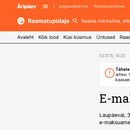
palgauudised.ee
finantsuudised.ee
kaubandus.ee
imelineajalugu.ee
kinnisvarauudised.ee
imelineteadus.ee
Avaleht
Kõik lood
Küsi küsimus
Üritused
Raad
cebook
cebook
02.10.15, 14:20
Twitter)
Twitter)
Tähele
kedIn
kedIn
arhiivi
kaasaeg
ail
ail
E-mak
k
k
Laupäeval, 3
e-maksuameti