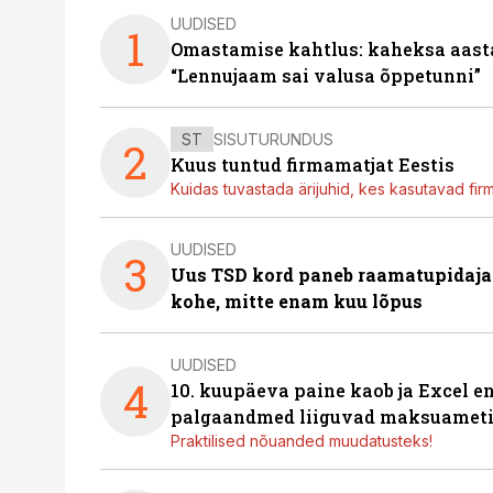
UUDISED
1
Omastamise kahtlus: kaheksa aastat 
“Lennujaam sai valusa õppetunni”
ST
SISUTURUNDUS
2
Kuus tuntud firmamatjat Eestis
Kuidas tuvastada ärijuhid, kes kasutavad fir
UUDISED
3
Uus TSD kord paneb raamatupidaj
kohe, mitte enam kuu lõpus
UUDISED
4
10. kuupäeva paine kaob ja Excel en
palgaandmed liiguvad maksuameti
Praktilised nõuanded muudatusteks!