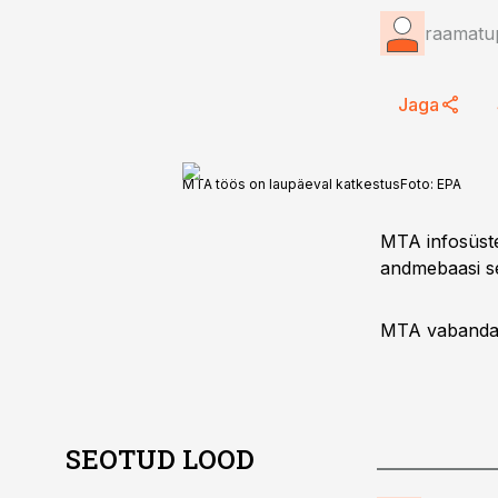
raamatup
Jaga
MTA töös on laupäeval katkestus
Foto:
EPA
MTA infosüste
andmebaasi se
MTA vabandab
SEOTUD LOOD