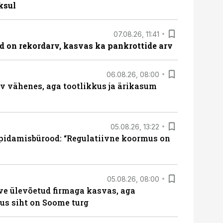
ksul
07.08.26, 11:41
id on rekordarv, kasvas ka pankrottide arv
06.08.26, 08:00
rv vähenes, aga tootlikkus ja ärikasum
05.08.26, 13:22
pidamisbürood: “Regulatiivne koormus on
05.08.26, 08:00
ve ülevõetud firmaga kasvas, aga
us siht on Soome turg