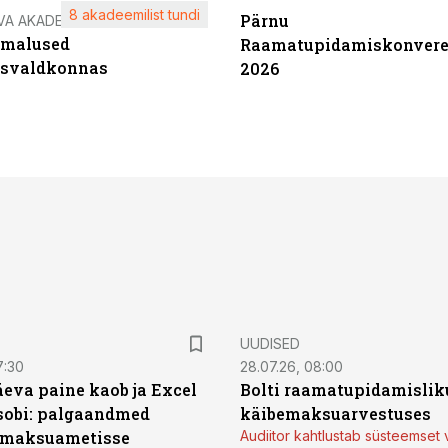
8 akadeemilist tundi
Pärnu
VA AKADEEMIA
imalused
Raamatupidamiskonvere
tsvaldkonnas
2026
UUDISED
7:30
28.07.26, 08:00
äeva paine kaob ja Excel
Bolti raamatupidamisliku
sobi: palgaandmed
käibemaksuarvestuses
 maksuametisse
Audiitor kahtlustab süsteemset 