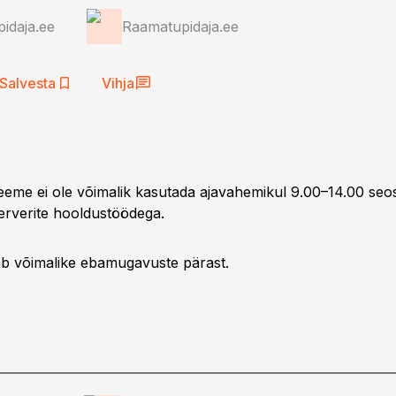
idaja.ee
Raamatupidaja.ee
Salvesta
Vihja
eme ei ole võimalik kasutada ajavahemikul 9.00–14.00 seo
rverite hooldustöödega.
 võimalike ebamugavuste pärast.