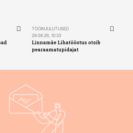
ST
TÖÖKUULUTUSED
29.06.26, 10:33
sad
Linnamäe Lihatööstus otsib
pearaamatupidajat