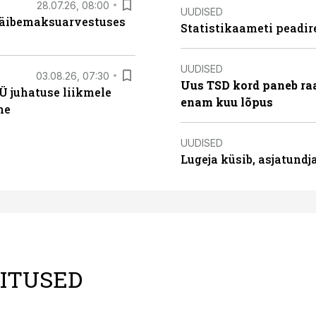
28.07.26, 08:00
UUDISED
 käibemaksuarvestuses
Statistikaameti peadir
UUDISED
03.08.26, 07:30
Uus TSD kord paneb ra
Ü juhatuse liikmele
enam kuu lõpus
ne
UUDISED
Lugeja küsib, asjatund
LITUSED