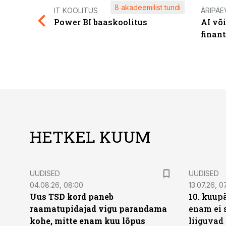
8 akadeemilist tundi
IT KOOLITUS
ÄRIPÄE
Power BI baaskoolitus
AI võ
finan
HETKEL KUUM
UUDISED
UUDISED
04.08.26, 08:00
13.07.26, 0
Uus TSD kord paneb
10. kuup
raamatupidajad vigu parandama
enam ei 
kohe, mitte enam kuu lõpus
liiguvad