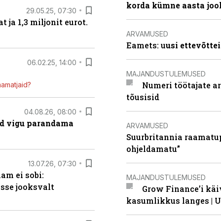
korda kümne aasta joo
29.05.25, 07:30
ja 1,3 miljonit eurot.
ARVAMUSED
Eamets: u
usi ettevõtte
06.02.25, 14:00
MAJANDUSTULEMUSED
Numeri töötajate a
mamatjaid?
tõusisid
04.08.26, 08:00
ad vigu parandama
ARVAMUSED
Suurbritannia raamatu
ohjeldamatu”
13.07.26, 07:30
am ei sobi:
MAJANDUSTULEMUSED
sse jooksvalt
Grow Finance’i käi
kasumlikkus langes | U