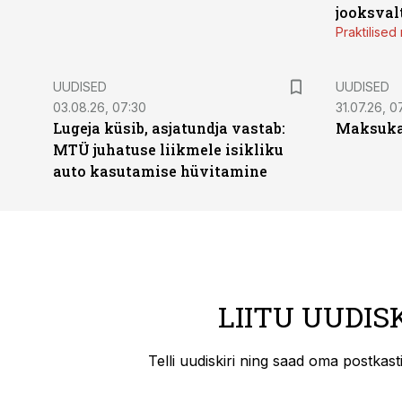
jooksval
Praktilise
UUDISED
UUDISED
03.08.26, 07:30
31.07.26, 0
Lugeja küsib, asjatundja vastab:
Maksukal
MTÜ juhatuse liikmele isikliku
auto kasutamise hüvitamine
LIITU UUDIS
Telli uudiskiri ning saad oma postkas