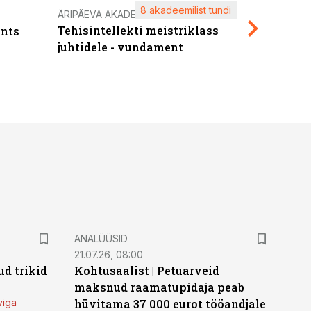
8 akadeemilist tundi
Kasuta ä
ÄRIPÄEVA AKADEEMIA
Tehisintellekti meistriklass
nts
maksuva
juhtidele - vundament
ANALÜÜSID
21.07.26, 08:00
d trikid
Kohtusaalist
|
Petuarveid
maksnud raamatupidaja peab
viga
hüvitama 37 000 eurot tööandjale