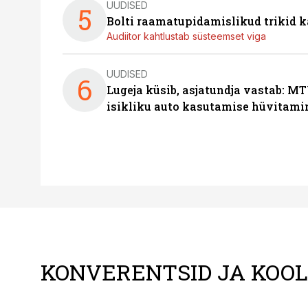
UUDISED
5
Bolti raamatupidamislikud trikid
Audiitor kahtlustab süsteemset viga
UUDISED
6
Lugeja küsib, asjatundja vastab: MT
isikliku auto kasutamise hüvitami
KONVERENTSID JA KOO