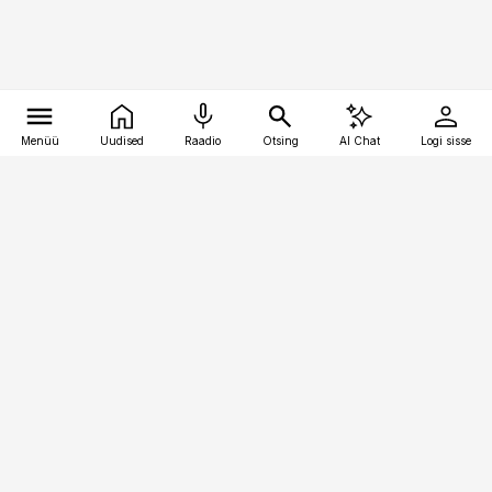
Menüü
Uudised
Raadio
Otsing
AI Chat
Logi sisse
Vana-Lõuna 39/1, 19094 Tallinn
(+372) 667 0111
raamatupidaja@raamatupidaja.ee
Telli
Reklaam
Firmast
Sisu kasutamisõigused
Ajakirjaniku
eetikakoodeks