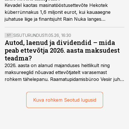
Kevadel kaotas masinatööstusettevõte Hekotek
küberrünnakus 1,6 miljonit eurot, kui kauaaegne
juhatuse liige ja finantsjuht Rain Nuka langes
petuskeemi ohvriks. Nüüd kerib kohtuvaidlus selle üle,
kelle kanda jääb kahju.
SISUTURUNDUS
11.05.26, 16:30
ST
Autod, laenud ja dividendid – mida
peab ettevõtja 2026. aasta maksudest
teadma?
2026. aasta on alanud majanduses heitlikult ning
maksureeglid nõuavad ettevõtjatelt varasemast
rohkem tähelepanu. Raamatupidamisbüroo Vesiir juht
ja omanik Enno Lepvalts selgitab, millised muudatused
mõjutavad enim auto kasutamist, laenusuhteid ja
dividendide maksustamist ning kus peituvad suurimad
Kuva rohkem Seotud lugusid
riskikohad.