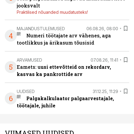
jooksvalt
Praktilised nõuanded muudatusteks!
MAJANDUSTULEMUSED
06.08.26, 08:00
4
Numeri töötajate arv vähenes, aga
tootlikkus ja ärikasum tõusisid
ARVAMUSED
07.08.26, 11:41
5
Eamets: u
usi ettevõtteid on rekordarv,
kasvas ka pankrottide arv
UUDISED
31.12.25, 11:29
6
Palgakalkulaator palgaarvestajale,
töötajale, juhile
VIIMASED UUDISED