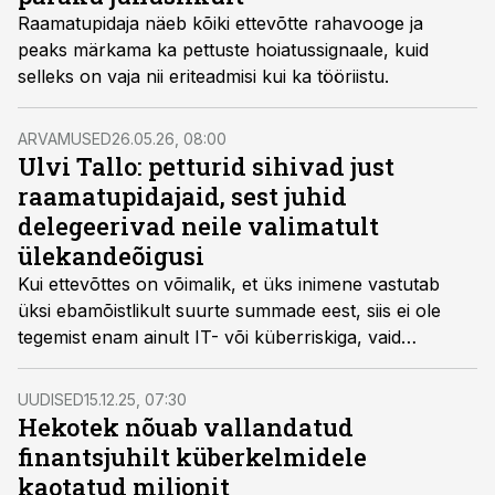
Raamatupidaja näeb kõiki ettevõtte rahavooge ja
peaks märkama ka pettuste hoiatussignaale, kuid
selleks on vaja nii eriteadmisi kui ka tööriistu.
ARVAMUSED
26.05.26, 08:00
Ulvi Tallo: petturid sihivad just
raamatupidajaid, sest juhid
delegeerivad neile valimatult
ülekandeõigusi
Kui ettevõttes on võimalik, et üks inimene vastutab
üksi ebamõistlikult suurte summade eest, siis ei ole
tegemist enam ainult IT- või küberriskiga, vaid
juhtimisveaga, kirjutab raamatupidamisettevõtte Grow
Finance asutaja ja Eesti Raamatupidajate
UUDISED
15.12.25, 07:30
Kogu juhatuse liige Ulvi Tallo.
Hekotek nõuab vallandatud
finantsjuhilt küberkelmidele
kaotatud miljonit