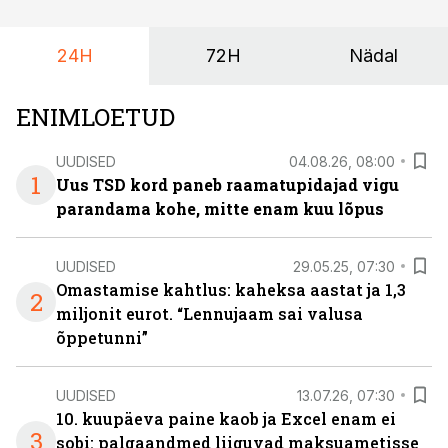
24H
72H
Nädal
ENIMLOETUD
UUDISED
04.08.26, 08:00
1
Uus TSD kord paneb raamatupidajad vigu
parandama kohe, mitte enam kuu lõpus
UUDISED
29.05.25, 07:30
Omastamise kahtlus: kaheksa aastat ja 1,3
2
miljonit eurot. “Lennujaam sai valusa
õppetunni”
UUDISED
13.07.26, 07:30
10. kuupäeva paine kaob ja Excel enam ei
3
sobi: palgaandmed liiguvad maksuametisse