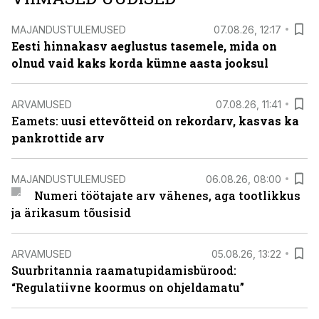
MAJANDUSTULEMUSED
07.08.26, 12:17
Eesti hinnakasv aeglustus tasemele, mida on
olnud vaid kaks korda kümne aasta jooksul
ARVAMUSED
07.08.26, 11:41
Eamets: u
usi ettevõtteid on rekordarv, kasvas ka
pankrottide arv
MAJANDUSTULEMUSED
06.08.26, 08:00
Numeri töötajate arv vähenes, aga tootlikkus
ja ärikasum tõusisid
ARVAMUSED
05.08.26, 13:22
Suurbritannia raamatupidamisbürood:
“Regulatiivne koormus on ohjeldamatu”