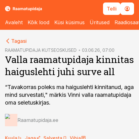
Telli
Avaleht
Kõik lood
Küsi küsimus
Üritused
Raadiosaa
cebook
Tagasi
Twitter)
RAAMATUPIDAJA KUTSEOSKUSED
03.06.26, 07:00
Valla raamatupidaja kinnitas
kedIn
haiguslehti juhi surve all
ail
k
“Tavakorras poleks ma haiguslehti kinnitanud, aga
mind survestati," märkis Vinni valla raamatupidaja
oma seletuskirjas.
Raamatupidaja.ee
Kuula
Jaga
Salvesta
Vihja