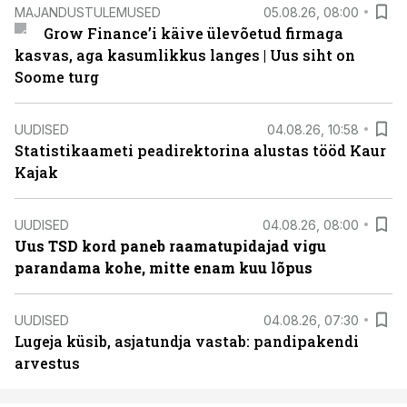
MAJANDUSTULEMUSED
05.08.26, 08:00
Grow Finance’i käive ülevõetud firmaga
kasvas, aga kasumlikkus langes | Uus siht on
Soome turg
UUDISED
04.08.26, 10:58
Statistikaameti peadirektorina alustas tööd Kaur
Kajak
UUDISED
04.08.26, 08:00
Uus TSD kord paneb raamatupidajad vigu
parandama kohe, mitte enam kuu lõpus
UUDISED
04.08.26, 07:30
Lugeja küsib, asjatundja vastab: pandipakendi
arvestus