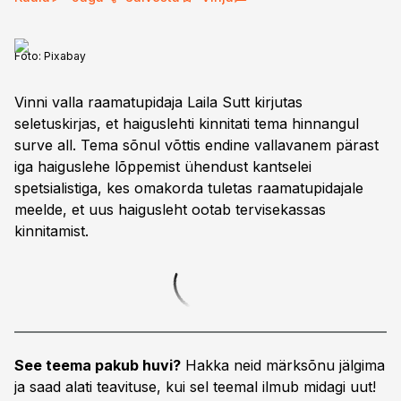
Foto:
Pixabay
Vinni valla raamatupidaja Laila Sutt kirjutas
seletuskirjas, et haiguslehti kinnitati tema hinnangul
surve all. Tema sõnul võttis endine vallavanem pärast
iga haiguslehe lõppemist ühendust kantselei
spetsialistiga, kes omakorda tuletas raamatupidajale
meelde, et uus haigusleht ootab tervisekassas
kinnitamist.
See teema pakub huvi?
Hakka neid märksõnu jälgima
ja saad alati teavituse, kui sel teemal ilmub midagi uut!