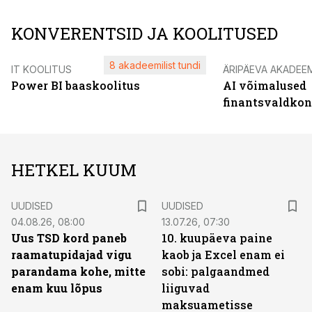
KONVERENTSID JA KOOLITUSED
8 akadeemilist tundi
IT KOOLITUS
ÄRIPÄEVA AKADEE
Power BI baaskoolitus
AI võimalused
finantsvaldko
HETKEL KUUM
UUDISED
UUDISED
04.08.26, 08:00
13.07.26, 07:30
Uus TSD kord paneb
10. kuupäeva paine
raamatupidajad vigu
kaob ja Excel enam ei
parandama kohe, mitte
sobi: palgaandmed
enam kuu lõpus
liiguvad
maksuametisse