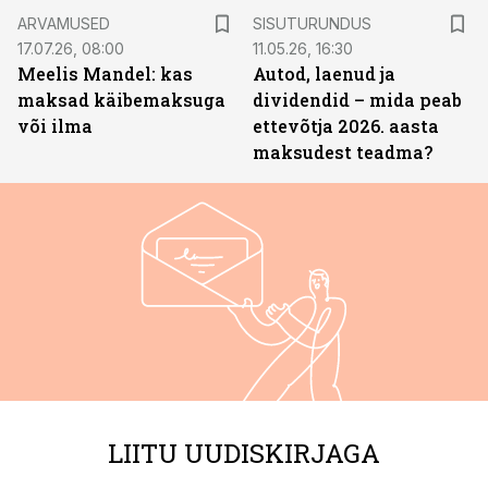
ST
ARVAMUSED
SISUTURUNDUS
17.07.26, 08:00
11.05.26, 16:30
Meelis Mandel: kas
Autod, laenud ja
maksad käibemaksuga
dividendid – mida peab
või ilma
ettevõtja 2026. aasta
maksudest teadma?
LIITU UUDISKIRJAGA