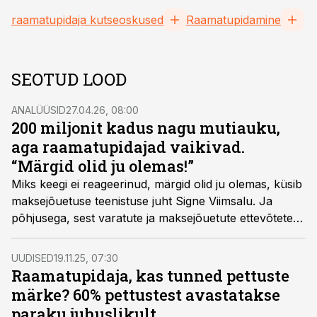
raamatupidaja kutseoskused
Raamatupidamine
SEOTUD LOOD
ANALÜÜSID
27.04.26, 08:00
200 miljonit kadus nagu mutiauku,
aga raamatupidajad vaikivad.
“Märgid olid ju olemas!”
Miks keegi ei reageerinud, märgid olid ju olemas, küsib
maksejõuetuse teenistuse juht Signe Viimsalu. Ja
põhjusega, sest varatute ja maksejõuetute ettevõtete
võlad on kolme aastaga kasvanud ligi 200 miljoni
euroni.
UUDISED
19.11.25, 07:30
Raamatupidaja, kas tunned pettuste
märke? 60% pettustest avastatakse
paraku juhuslikult