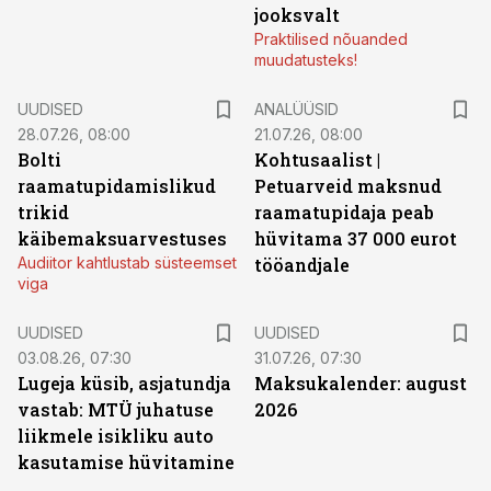
jooksvalt
Praktilised nõuanded
muudatusteks!
UUDISED
ANALÜÜSID
28.07.26, 08:00
21.07.26, 08:00
Bolti
Kohtusaalist
|
raamatupidamislikud
Petuarveid maksnud
trikid
raamatupidaja peab
käibemaksuarvestuses
hüvitama 37 000 eurot
Audiitor kahtlustab süsteemset
tööandjale
viga
UUDISED
UUDISED
03.08.26, 07:30
31.07.26, 07:30
Lugeja küsib, asjatundja
Maksukalender: august
vastab: MTÜ juhatuse
2026
liikmele isikliku auto
kasutamise hüvitamine