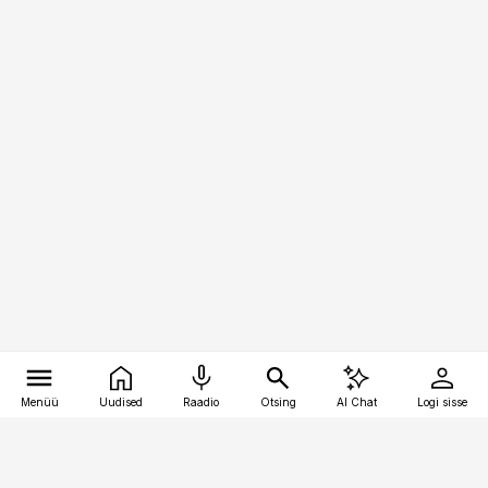
Menüü
Uudised
Raadio
Otsing
AI Chat
Logi sisse