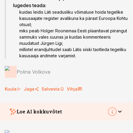
lugedes teada:
kuidas leidis Läti seadusliku võimaluse hoida tegelike
kasusaajate register avalikuna ka pärast Euroopa Kohtu
otsust;
miks peab Holger Roonemaa Eesti plaanitavat piirangut
sammuks vales suunas ja kuidas kommenteeris
muudatust Jürgen Ligi;
millistel erandjuhtudel saab Lätis siiski taotleda tegeliku
kasusaaja andmete varjamist.
Polina Volkova
Kuula
Jaga
Salvesta
Vihja
Loe AI kokkuvõtet