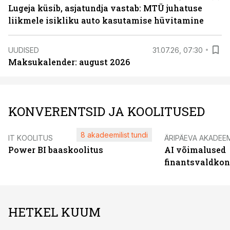
Lugeja küsib, asjatundja vastab: MTÜ juhatuse
liikmele isikliku auto kasutamise hüvitamine
UUDISED
31.07.26, 07:30
Maksukalender: august 2026
KONVERENTSID JA KOOLITUSED
8 akadeemilist tundi
IT KOOLITUS
ÄRIPÄEVA AKADEE
Power BI baaskoolitus
AI võimalused
finantsvaldko
HETKEL KUUM