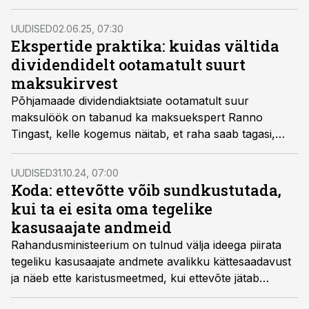
UUDISED
02.06.25, 07:30
Ekspertide praktika: kuidas vältida
dividendidelt ootamatult suurt
maksukirvest
Põhjamaade dividendiaktsiate ootamatult suur
maksulöök on tabanud ka maksuekspert Ranno
Tingast, kelle kogemus näitab, et raha saab tagasi,
kuid pika ooteajaga.
UUDISED
31.10.24, 07:00
Koda: ettevõtte võib sundkustutada,
kui ta ei esita oma tegelike
kasusaajate andmeid
Rahandusministeerium on tulnud välja ideega piirata
tegeliku kasusaajate andmete avalikku kättesaadavust
ja näeb ette karistusmeetmed, kui ettevõte jätab
tegelike kasusaajate andmed esitamata.