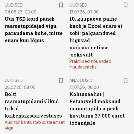
UUDISED
UUDISED
04.08.26, 08:00
13.07.26, 07:30
Uus TSD kord paneb
10. kuupäeva paine
raamatupidajad vigu
kaob ja Excel enam ei
parandama kohe, mitte
sobi: palgaandmed
enam kuu lõpus
liiguvad
maksuametisse
jooksvalt
Praktilised nõuanded
muudatusteks!
UUDISED
ANALÜÜSID
28.07.26, 08:00
21.07.26, 08:00
Bolti
Kohtusaalist
|
raamatupidamislikud
Petuarveid maksnud
trikid
raamatupidaja peab
käibemaksuarvestuses
hüvitama 37 000 eurot
Audiitor kahtlustab süsteemset
tööandjale
viga