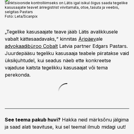
Sanktsioonide kontrolliimseks on Lätis igal isikul õigus saada tegelike
kasusaajate teavet äriregistrist viivitamata, otse, tasuta ja veebis,
selgitas Pastars
Foto:
Leta/Scanpix
„Tegelike kasusaajate teave jääb Lätis avalikkusele
vabalt kättesaadavaks,“ kinnitas
Äripäev
ale
advokaadibüroo Cobalt
Latvia partner Edgars Pastars.
Juurdepääsu tegeliku kasusaaja teabele piiratakse vaid
üksikjuhtudel, kui seadus näeb ette konkreetse
vajaduse kaitsta tegelikku kasusaajat või tema
perekonda.
See teema pakub huvi?
Hakka neid märksõnu jälgima
ja saad alati teavituse, kui sel teemal ilmub midagi uut!