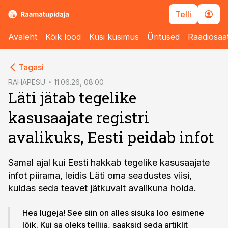
Telli
Avaleht
Kõik lood
Küsi küsimus
Üritused
Raadiosaa
cebook
Tagasi
Twitter)
RAHAPESU
11.06.26, 08:00
Läti jätab tegelike
kedIn
kasusaajate registri
ail
avalikuks, Eesti peidab infot
k
Samal ajal kui Eesti hakkab tegelike kasusaajate
infot piirama, leidis Läti oma seadustes viisi,
kuidas seda teavet jätkuvalt avalikuna hoida.
Hea lugeja! See siin on alles sisuka loo esimene
lõik. Kui sa oleks tellija, saaksid seda artiklit