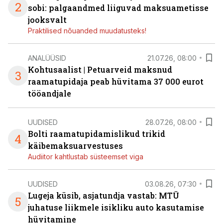
2
sobi: palgaandmed liiguvad maksuametisse
jooksvalt
Praktilised nõuanded muudatusteks!
ANALÜÜSID
21.07.26, 08:00
Kohtusaalist
|
Petuarveid maksnud
3
raamatupidaja peab hüvitama 37 000 eurot
tööandjale
UUDISED
28.07.26, 08:00
Bolti raamatupidamislikud trikid
4
käibemaksuarvestuses
Audiitor kahtlustab süsteemset viga
UUDISED
03.08.26, 07:30
Lugeja küsib, asjatundja vastab: MTÜ
5
juhatuse liikmele isikliku auto kasutamise
hüvitamine