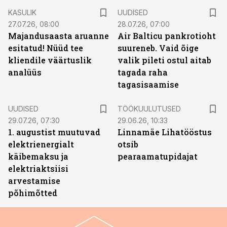
KASULIK
UUDISED
27.07.26, 08:00
28.07.26, 07:00
Majandusaasta aruanne
Air Balticu pankrotioht
esitatud! Nüüd tee
suureneb. Vaid õige
kliendile väärtuslik
valik pileti ostul aitab
analüüs
tagada raha
tagasisaamise
ST
UUDISED
TÖÖKUULUTUSED
29.07.26, 07:30
29.06.26, 10:33
1. augustist muutuvad
Linnamäe Lihatööstus
elektrienergialt
otsib
käibemaksu ja
pearaamatupidajat
elektriaktsiisi
arvestamise
põhimõtted