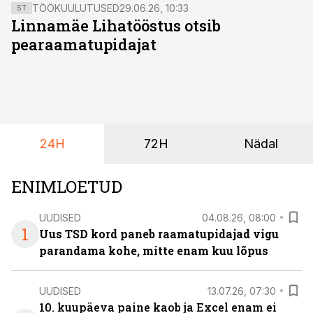
TÖÖKUULUTUSED
29.06.26, 10:33
ST
Linnamäe Lihatööstus otsib
pearaamatupidajat
24H
72H
Nädal
ENIMLOETUD
UUDISED
04.08.26, 08:00
1
Uus TSD kord paneb raamatupidajad vigu
parandama kohe, mitte enam kuu lõpus
UUDISED
13.07.26, 07:30
10. kuupäeva paine kaob ja Excel enam ei