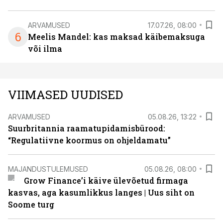
ARVAMUSED
17.07.26, 08:00
6
Meelis Mandel: kas maksad käibemaksuga
või ilma
VIIMASED UUDISED
ARVAMUSED
05.08.26, 13:22
Suurbritannia raamatupidamisbürood:
“Regulatiivne koormus on ohjeldamatu”
MAJANDUSTULEMUSED
05.08.26, 08:00
Grow Finance’i käive ülevõetud firmaga
kasvas, aga kasumlikkus langes | Uus siht on
Soome turg