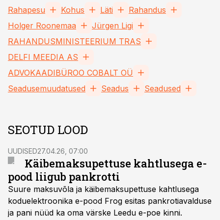
Rahapesu
Kohus
Läti
Rahandus
Holger Roonemaa
Jürgen Ligi
RAHANDUSMINISTEERIUM TRAS
DELFI MEEDIA AS
ADVOKAADIBÜROO COBALT OÜ
Seadusemuudatused
Seadus
Seadused
SEOTUD LOOD
UUDISED
27.04.26, 07:00
Käibemaksupettuse kahtlusega e-
pood liigub pankrotti
Suure maksuvõla ja käibemaksupettuse kahtlusega
koduelektroonika e-pood Frog esitas pankrotiavalduse
ja pani nüüd ka oma värske Leedu e-poe kinni.