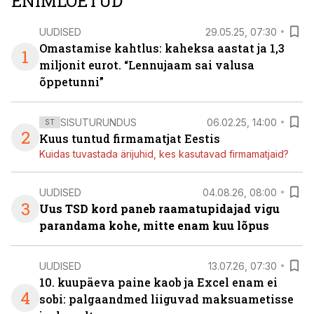
ENIMLOETUD
UUDISED
29.05.25, 07:30
Omastamise kahtlus: kaheksa aastat ja 1,3
1
miljonit eurot. “Lennujaam sai valusa
õppetunni”
SISUTURUNDUS
06.02.25, 14:00
ST
2
Kuus tuntud firmamatjat Eestis
Kuidas tuvastada ärijuhid, kes kasutavad firmamatjaid?
UUDISED
04.08.26, 08:00
3
Uus TSD kord paneb raamatupidajad vigu
parandama kohe, mitte enam kuu lõpus
UUDISED
13.07.26, 07:30
10. kuupäeva paine kaob ja Excel enam ei
4
sobi: palgaandmed liiguvad maksuametisse