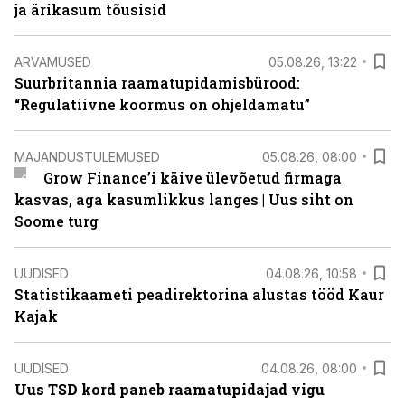
ja ärikasum tõusisid
ARVAMUSED
05.08.26, 13:22
Suurbritannia raamatupidamisbürood:
“Regulatiivne koormus on ohjeldamatu”
MAJANDUSTULEMUSED
05.08.26, 08:00
Grow Finance’i käive ülevõetud firmaga
kasvas, aga kasumlikkus langes | Uus siht on
Soome turg
UUDISED
04.08.26, 10:58
Statistikaameti peadirektorina alustas tööd Kaur
Kajak
UUDISED
04.08.26, 08:00
Uus TSD kord paneb raamatupidajad vigu