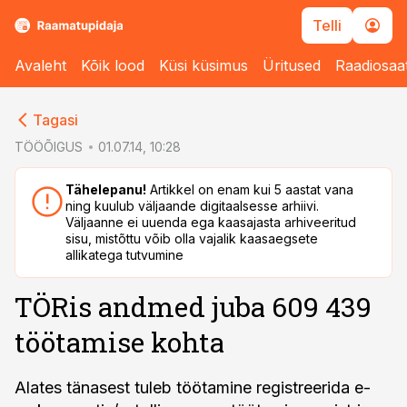
Telli
Avaleht
Kõik lood
Küsi küsimus
Üritused
Raadiosaa
cebook
cebook
Tagasi
Twitter)
Twitter)
TÖÖÕIGUS
01.07.14, 10:28
kedIn
kedIn
Tähelepanu!
Artikkel on enam kui 5 aastat vana
ning kuulub väljaande digitaalsesse arhiivi.
ail
ail
Väljaanne ei uuenda ega kaasajasta arhiveeritud
sisu, mistõttu võib olla vajalik kaasaegsete
k
k
allikatega tutvumine
TÖRis andmed juba 609 439
töötamise kohta
Alates tänasest tuleb töötamine registreerida e-