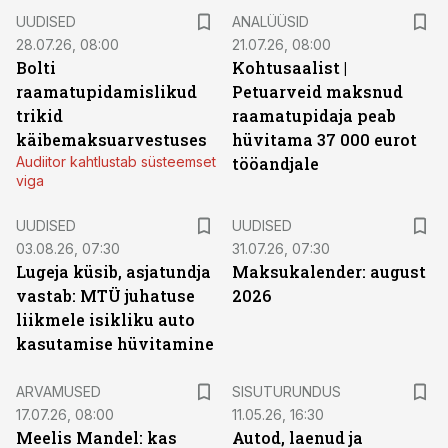
UUDISED
ANALÜÜSID
28.07.26, 08:00
21.07.26, 08:00
Bolti
Kohtusaalist
|
raamatupidamislikud
Petuarveid maksnud
trikid
raamatupidaja peab
käibemaksuarvestuses
hüvitama 37 000 eurot
Audiitor kahtlustab süsteemset
tööandjale
viga
UUDISED
UUDISED
03.08.26, 07:30
31.07.26, 07:30
Lugeja küsib, asjatundja
Maksukalender: august
vastab: MTÜ juhatuse
2026
liikmele isikliku auto
kasutamise hüvitamine
ST
ARVAMUSED
SISUTURUNDUS
17.07.26, 08:00
11.05.26, 16:30
Meelis Mandel: kas
Autod, laenud ja