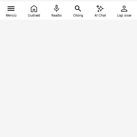
Menüü
Uudised
Raadio
Otsing
AI Chat
Logi sisse
Vana-Lõuna 39/1, 19094 Tallinn
(+372) 667 0111
raamatupidaja@raamatupidaja.ee
Telli
Reklaam
Firmast
Sisu kasutamisõigused
Ajakirjaniku
eetikakoodeks
Üldtingimused
Privaatsustingimused
Küpsiste poliitika
KKK
Eesti Meediaettevõtete
Eelistuste haldamine