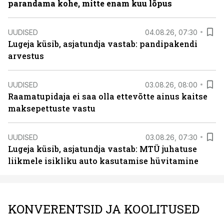
parandama kohe, mitte enam kuu lõpus
UUDISED
04.08.26, 07:30
Lugeja küsib, asjatundja vastab: pandipakendi
arvestus
UUDISED
03.08.26, 08:00
Raamatupidaja ei saa olla ettevõtte ainus kaitse
maksepettuste vastu
UUDISED
03.08.26, 07:30
Lugeja küsib, asjatundja vastab: MTÜ juhatuse
liikmele isikliku auto kasutamise hüvitamine
KONVERENTSID JA KOOLITUSED