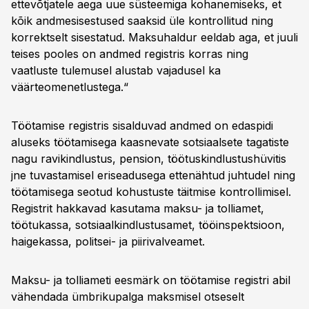
ettevõtjatele aega uue süsteemiga kohanemiseks, et
kõik andmesisestused saaksid üle kontrollitud ning
korrektselt sisestatud. Maksuhaldur eeldab aga, et juuli
teises pooles on andmed registris korras ning
vaatluste tulemusel alustab vajadusel ka
väärteomenetlustega.“
Töötamise registris sisalduvad andmed on edaspidi
aluseks töötamisega kaasnevate sotsiaalsete tagatiste
nagu ravikindlustus, pension, töötuskindlustushüvitis
jne tuvastamisel eriseadusega ettenähtud juhtudel ning
töötamisega seotud kohustuste täitmise kontrollimisel.
Registrit hakkavad kasutama maksu- ja tolliamet,
töötukassa, sotsiaalkindlustusamet, tööinspektsioon,
haigekassa, politsei- ja piirivalveamet.
Maksu- ja tolliameti eesmärk on töötamise registri abil
vähendada ümbrikupalga maksmisel otseselt