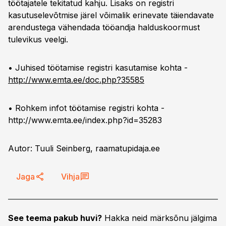
töötajatele tekitatud kahju. Lisaks on registri
kasutuselevõtmise järel võimalik erinevate täiendavate
arendustega vähendada tööandja halduskoormust
tulevikus veelgi.
• Juhised töötamise registri kasutamise kohta -
http://www.emta.ee/doc.php?35585
• Rohkem infot töötamise registri kohta -
http://www.emta.ee/index.php?id=35283
Autor: Tuuli Seinberg, raamatupidaja.ee
Jaga
Vihja
See teema pakub huvi?
Hakka neid märksõnu jälgima