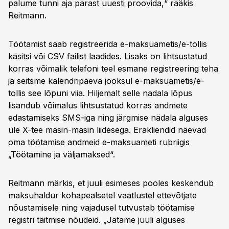
palume tunni aja pärast uuesti proovida,“ rääkis
Reitmann.
Töötamist saab registreerida e-maksuametis/e-tollis
käsitsi või CSV failist laadides. Lisaks on lihtsustatud
korras võimalik telefoni teel esmane registreering teha
ja seitsme kalendripäeva jooksul e-maksuametis/e-
tollis see lõpuni viia. Hiljemalt selle nädala lõpus
lisandub võimalus lihtsustatud korras andmete
edastamiseks SMS-iga ning järgmise nädala alguses
üle X-tee masin-masin liidesega. Erakliendid näevad
oma töötamise andmeid e-maksuameti rubriigis
„Töötamine ja väljamaksed“.
Reitmann märkis, et juuli esimeses pooles keskendub
maksuhaldur kohapealsetel vaatlustel ettevõtjate
nõustamisele ning vajadusel tutvustab töötamise
registri täitmise nõudeid. „Jätame juuli alguses