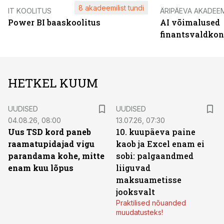
8 akadeemilist tundi
IT KOOLITUS
ÄRIPÄEVA AKADEE
Power BI baaskoolitus
AI võimalused
finantsvaldko
HETKEL KUUM
UUDISED
UUDISED
04.08.26, 08:00
13.07.26, 07:30
Uus TSD kord paneb
10. kuupäeva paine
raamatupidajad vigu
kaob ja Excel enam ei
parandama kohe, mitte
sobi: palgaandmed
enam kuu lõpus
liiguvad
maksuametisse
jooksvalt
Praktilised nõuanded
muudatusteks!