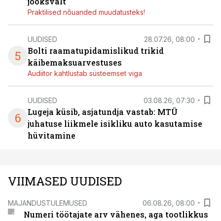
jooksvalt
Praktilised nõuanded muudatusteks!
UUDISED
28.07.26, 08:00
Bolti raamatupidamislikud trikid
5
käibemaksuarvestuses
Audiitor kahtlustab süsteemset viga
UUDISED
03.08.26, 07:30
Lugeja küsib, asjatundja vastab: MTÜ
6
juhatuse liikmele isikliku auto kasutamise
hüvitamine
VIIMASED UUDISED
MAJANDUSTULEMUSED
06.08.26, 08:00
Numeri töötajate arv vähenes, aga tootlikkus