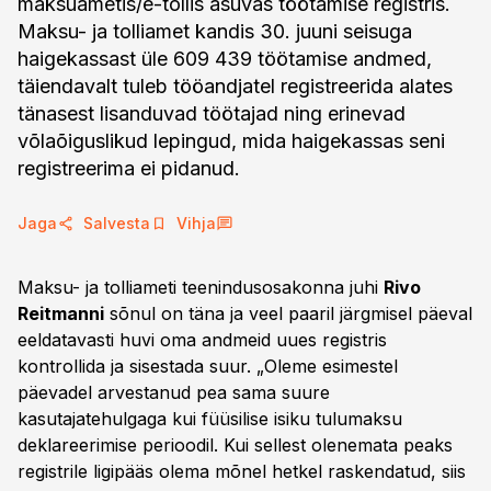
maksuametis/e-tollis asuvas töötamise registris.
Maksu- ja tolliamet kandis 30. juuni seisuga
haigekassast üle 609 439 töötamise andmed,
täiendavalt tuleb tööandjatel registreerida alates
tänasest lisanduvad töötajad ning erinevad
võlaõiguslikud lepingud, mida haigekassas seni
registreerima ei pidanud.
Jaga
Salvesta
Vihja
Maksu- ja tolliameti teenindusosakonna juhi
Rivo
Reitmanni
sõnul on täna ja veel paaril järgmisel päeval
eeldatavasti huvi oma andmeid uues registris
kontrollida ja sisestada suur. „Oleme esimestel
päevadel arvestanud pea sama suure
kasutajatehulgaga kui füüsilise isiku tulumaksu
deklareerimise perioodil. Kui sellest olenemata peaks
registrile ligipääs olema mõnel hetkel raskendatud, siis