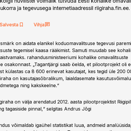
õigil huvilistel võimalik tutvuda Eesti kohalike omaval
olukorra ja tegevusega internetiaadressil riigiraha.fin.ee.
Salvesta
Vihja
märk on aidata elanikel koduomavalitsuse tegevusi paremi
suste tegemisel kaasa rääkimist. Samuti muudab see kohali
ipaistvamaks. rahandusministeeriumi kohalike omavalitsuste
se osakonnast. „Tagantjärgi saab öelda, et pilootprojekt oli 
st külastas ca 8 600 erinevat kasutajat, kes tegid üle 200 0
iraha on kasutajasõbralikum, laialdasemate kasutusvõimalu
dmetega ning kakskeelne.“
iraha on välja arendatud 2012. aasta pilootprojektist Riigip
 tagasiside pinnal,“ selgitas
Andrus Jõgi
ndus võimaldab igaühel statistikat luua, andmeid analüüsida,