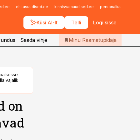
Iseteenindus
sed.ee
ehitusuudised.ee
kinnisvarauudised.ee
personaliuudised.ee
Telli Raamatupidaja
Küsi AI-lt
Telli
Logi sisse
rundus
Saada vihje
Minu Raamatupidaja
taalsesse
la vajalik
d on
avad