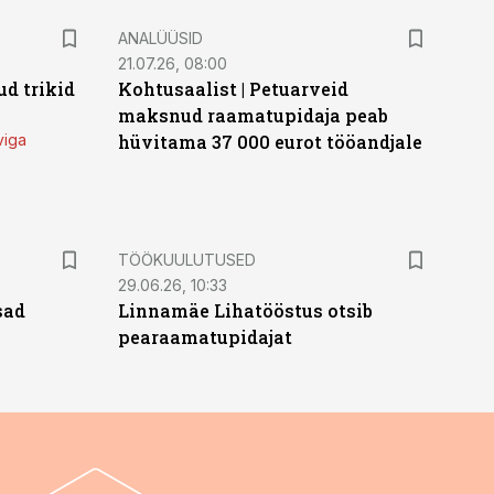
ANALÜÜSID
21.07.26, 08:00
d trikid
Kohtusaalist
|
Petuarveid
maksnud raamatupidaja peab
viga
hüvitama 37 000 eurot tööandjale
ST
TÖÖKUULUTUSED
29.06.26, 10:33
sad
Linnamäe Lihatööstus otsib
pearaamatupidajat