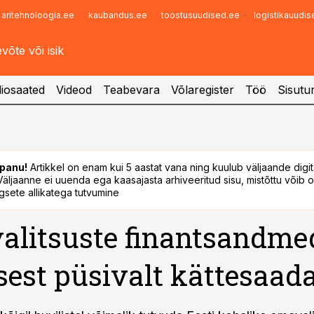
aritehnoloogia.ee
kaubandus.ee
toostusuudised.ee
logistikauudi
Infopank
Radar
iosaated
Videod
Teabevara
Võlaregister
Töö
Sisutu
panu!
Artikkel on enam kui 5 aastat vana ning kuulub väljaande digi
. Väljaanne ei uuenda ega kaasajasta arhiveeritud sisu, mistõttu võib ol
sete allikatega tutvumine
litsuste finantsandme
est püsivalt kättesaad