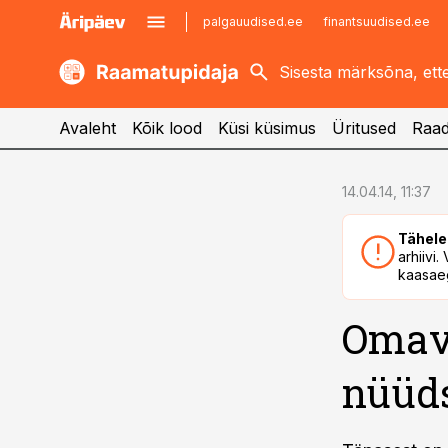
palgauudised.ee
finantsuudised.ee
kaubandus.ee
imelineajalugu.ee
kinnisvarauudised.ee
imelineteadus.ee
Avaleht
Kõik lood
Küsi küsimus
Üritused
Raad
cebook
cebook
14.04.14, 11:37
Twitter)
Twitter)
Tähele
kedIn
kedIn
arhiivi
kaasaeg
ail
ail
Omava
k
k
nüüds