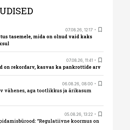
UDISED
07.08.26, 12:17
tus tasemele, mida on olnud vaid kaks
ksul
07.08.26, 11:41
id on rekordarv, kasvas ka pankrottide arv
06.08.26, 08:00
rv vähenes, aga tootlikkus ja ärikasum
05.08.26, 13:22
pidamisbürood: “Regulatiivne koormus on