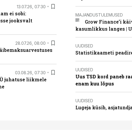
13.07.26, 07:30
am ei sobi:
MAJANDUSTULEMUSED
sse jooksvalt
Grow Finance’i käi
kasumlikkus langes | U
28.07.26, 08:00
UUDISED
 käibemaksuarvestuses
Statistikaameti peadir
UUDISED
03.08.26, 07:30
Uus TSD kord paneb ra
Ü juhatuse liikmele
enam kuu lõpus
ne
UUDISED
Lugeja küsib, asjatund