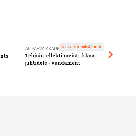
8 akadeemilist tundi
Kasuta ä
ÄRIPÄEVA AKADEEMIA
Tehisintellekti meistriklass
nts
maksuva
juhtidele - vundament