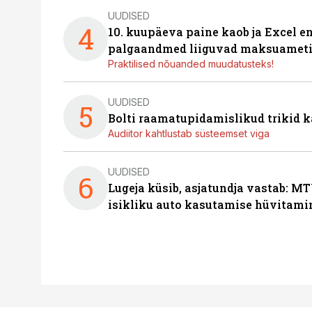
UUDISED
4
10. kuupäeva paine kaob ja Excel en
palgaandmed liiguvad maksuameti
Praktilised nõuanded muudatusteks!
UUDISED
5
Bolti raamatupidamislikud trikid
Audiitor kahtlustab süsteemset viga
UUDISED
6
Lugeja küsib, asjatundja vastab: MT
isikliku auto kasutamise hüvitami