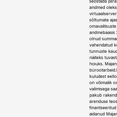
seostada piir
andmed oleksi
virtuaalserver
sõltumata aja
omavalitsust
andmebaasis 20
olnud summad
vahendatud ko
tunnuste kaud
näiteks tuvas
hoiuks. Majand
bürootarbeid.R
kuludest eell
on võimalik o
valimisega sa
pakub rakendu
arenduse teos
finantseeritu
aidanud Majan