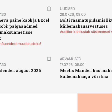
UUDISED
7:30
28.07.26, 08:00
äeva paine kaob ja Excel
Bolti raamatupidamisliku
sobi: palgaandmed
käibemaksuarvestuses
 maksuametisse
Audiitor kahtlustab süsteemset 
t
d nõuanded muudatusteks!
ARVAMUSED
7:30
17.07.26, 08:00
ender: august 2026
Meelis Mandel: kas mak
käibemaksuga või ilma