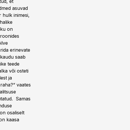
ud, et
andmed asuvad
 hulk inimesi,
halike
kku on
Kroonides
ilve
rida erinevate
a kaudu saab
ike teede
lka või osteti
est ja
 raha?“ vaates
alitsuse
utatud. Samas
enduse
n osaliselt
 on kaasa