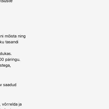
itsuste
ni mõista ning
ku tasandi
edukas.
00 päringu.
stega,
ilv saadud
 võrrelda ja