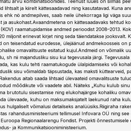
amatu arvu kombinatsioonides. Teenust luues on silmas peet
d lihtsalt ja kiirelt kättesaadavad ning kasutatavad. Kuna 
is ehk nö andmepilves, saab neile ühekorraga ligi väga suur
st ja asukohast.Avaandmetena on kättesaadavaks tehtud ko
e (KOV) raamatupidamise andmed perioodist 2008–2013. Ko
 miljonit erinevat kirjet ning seda täiendatakse jooksvalt. 
 on teisendatud eurodesse, ülejäänud andmekoosseis on p
halike omavalitsuste esitatud kujul.Andmeid on võimalik uu
u, sh nii majandusliku sisu kui tegevusala järgi. Tegevusal
tada, kas kulu tehti raamatukogude ülalpidamiseks või kohal
uslik sisu võimaldab täpsustada, kas maksti küttearveid, pa
akendus aitab saada lihtsaid ülevaateid omavalitsuste tulud
oodud mõõdikute või vaadete abil. Näiteks „Kuhu kulub sinu
ma brutotulu sisestamise ning elukohajärgse kohaliku omav
ada ülevaade, kuhu on maksumaksjatelt laekunud raha kul
s hulgaliselt võimalusi detailseks analüüsiks.Riigiraha rak
tas rahandusministeeriumi tellimusel Infovara OÜ ning see o
d Euroopa Regionaalarengu Fondist. Projekti õnnestumisele
dus- ja Kommunikatsiooniministeerium.