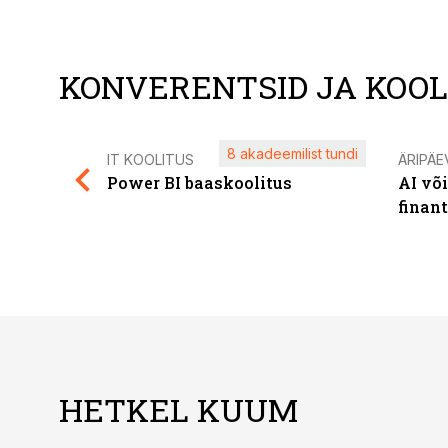
KONVERENTSID JA KOO
8 akadeemilist tundi
IT KOOLITUS
ÄRIPÄE
Power BI baaskoolitus
AI võ
finan
HETKEL KUUM