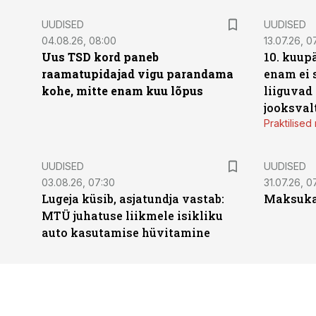
UUDISED
UUDISED
04.08.26, 08:00
13.07.26, 0
Uus TSD kord paneb
10. kuup
raamatupidajad vigu parandama
enam ei 
kohe, mitte enam kuu lõpus
liiguvad
jooksval
Praktilise
UUDISED
UUDISED
03.08.26, 07:30
31.07.26, 0
Lugeja küsib, asjatundja vastab:
Maksukal
MTÜ juhatuse liikmele isikliku
auto kasutamise hüvitamine