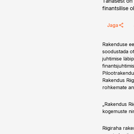
Tänasest on k
finantsilise 
Jaga
Rakenduse ees
soodustada ot
juhtimise läb
finantsjuhtimi
Pilootrakendu
Rakendus Riig
rohkemate an
„Rakendus Riig
kogemuste ning
Riigiraha rake