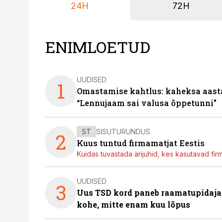
24H
72H
ENIMLOETUD
UUDISED
1
Omastamise kahtlus: kaheksa aastat 
“Lennujaam sai valusa õppetunni”
ST
SISUTURUNDUS
2
Kuus tuntud firmamatjat Eestis
Kuidas tuvastada ärijuhid, kes kasutavad fir
UUDISED
3
Uus TSD kord paneb raamatupidaj
kohe, mitte enam kuu lõpus