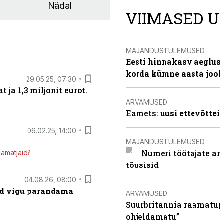
Nädal
VIIMASED U
MAJANDUSTULEMUSED
Eesti hinnakasv aeglus
korda kümne aasta joo
29.05.25, 07:30
ja 1,3 miljonit eurot.
ARVAMUSED
Eamets: u
usi ettevõtte
06.02.25, 14:00
MAJANDUSTULEMUSED
Numeri töötajate a
mamatjaid?
tõusisid
04.08.26, 08:00
ad vigu parandama
ARVAMUSED
Suurbritannia raamatu
ohjeldamatu”