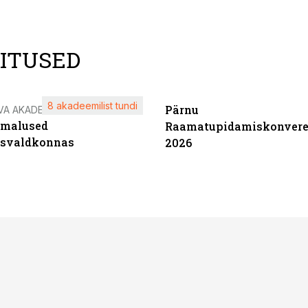
LITUSED
8 akadeemilist tundi
Pärnu
VA AKADEEMIA
imalused
Raamatupidamiskonvere
tsvaldkonnas
2026