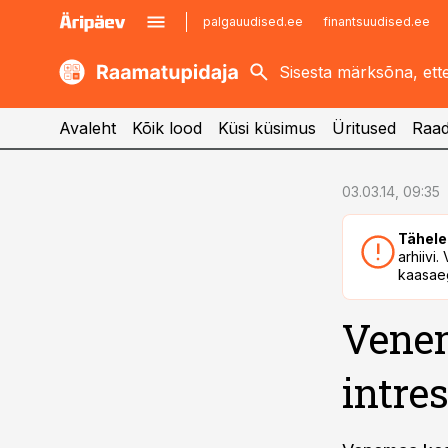
palgauudised.ee
finantsuudised.ee
kaubandus.ee
imelineajalugu.ee
kinnisvarauudised.ee
imelineteadus.ee
Avaleht
Kõik lood
Küsi küsimus
Üritused
Raad
cebook
cebook
03.03.14, 09:35
Twitter)
Twitter)
Tähele
kedIn
kedIn
arhiivi
kaasaeg
ail
ail
Venem
k
k
intre