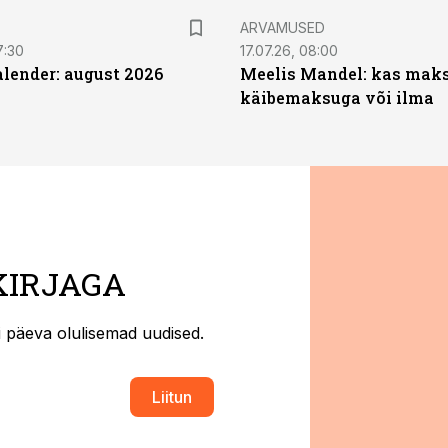
ARVAMUSED
7:30
17.07.26, 08:00
ender: august 2026
Meelis Mandel: kas mak
käibemaksuga või ilma
KIRJAGA
ti päeva olulisemad uudised.
Liitun