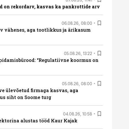
id on rekordarv, kasvas ka pankrottide arv
06.08.26, 08:00
rv vähenes, aga tootlikkus ja ärikasum
05.08.26, 13:22
pidamisbürood: “Regulatiivne koormus on
05.08.26, 08:00
ve ülevõetud firmaga kasvas, aga
us siht on Soome turg
04.08.26, 10:58
ektorina alustas tööd Kaur Kajak