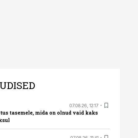
UDISED
07.08.26, 12:17
tus tasemele, mida on olnud vaid kaks
ksul
07.08.26, 11:41