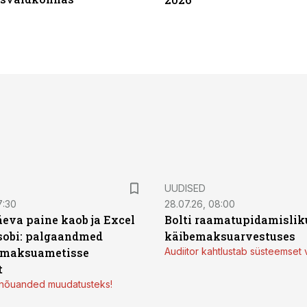
UUDISED
7:30
28.07.26, 08:00
äeva paine kaob ja Excel
Bolti raamatupidamisliku
sobi: palgaandmed
käibemaksuarvestuses
 maksuametisse
Audiitor kahtlustab süsteemset 
t
d nõuanded muudatusteks!