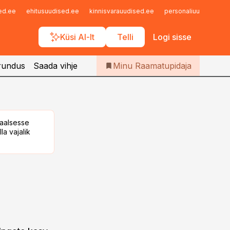
Iseteenindus
sed.ee
ehitusuudised.ee
kinnisvarauudised.ee
personaliuudised.ee
Telli Raamatupidaja
Küsi AI-lt
Telli
Logi sisse
rundus
Saada vihje
Minu Raamatupidaja
taalsesse
la vajalik