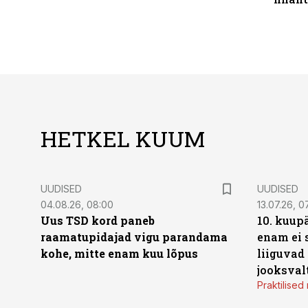
HETKEL KUUM
UUDISED
UUDISED
04.08.26, 08:00
13.07.26, 0
Uus TSD kord paneb
10. kuup
raamatupidajad vigu parandama
enam ei 
kohe, mitte enam kuu lõpus
liiguvad
jooksval
Praktilise