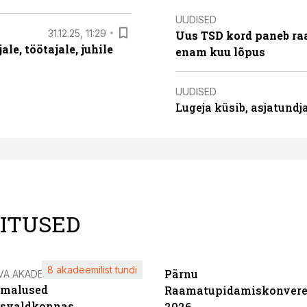
UUDISED
31.12.25, 11:29
Uus TSD kord paneb ra
le, töötajale, juhile
enam kuu lõpus
UUDISED
Lugeja küsib, asjatund
LITUSED
8 akadeemilist tundi
Pärnu
VA AKADEEMIA
imalused
Raamatupidamiskonvere
tsvaldkonnas
2026