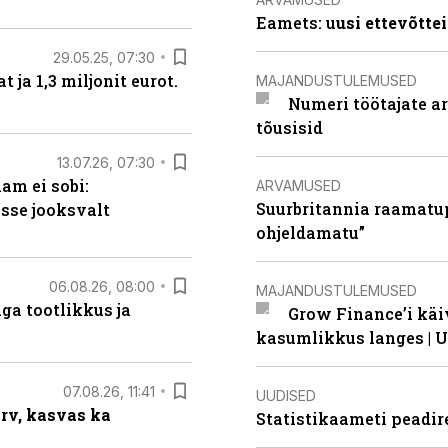
Eamets: u
usi ettevõtte
29.05.25, 07:30
ja 1,3 miljonit eurot.
MAJANDUSTULEMUSED
Numeri töötajate a
tõusisid
13.07.26, 07:30
am ei sobi:
ARVAMUSED
Suurbritannia raamatu
sse jooksvalt
ohjeldamatu”
06.08.26, 08:00
MAJANDUSTULEMUSED
ga tootlikkus ja
Grow Finance’i käi
kasumlikkus langes | U
07.08.26, 11:41
UUDISED
arv, kasvas ka
Statistikaameti peadir