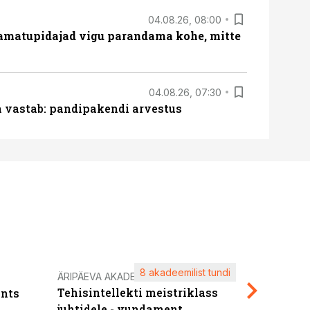
04.08.26, 08:00
amatupidajad vigu parandama kohe, mitte
04.08.26, 07:30
ja vastab: pandipakendi arvestus
8 akadeemilist tundi
Kasuta ä
ÄRIPÄEVA AKADEEMIA
Tehisintellekti meistriklass
nts
maksuva
juhtidele - vundament