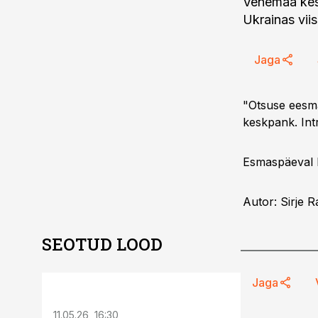
Venemaa kesk
Ukrainas vii
Jaga
"Otsuse eesmär
keskpank. Int
Esmaspäeval ke
Autor: Sirje 
SEOTUD LOOD
ST
Jaga
11.05.26, 16:30