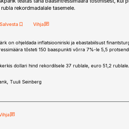
pank teatas täna baasintressimäära tõstmisest, kui p
s rubla rekordmadalale tasemele.
Salvesta
Vihja
k on ohjeldada inflatsiooniriski ja ebastabiilsust finantstur
ressimäära tõsteti 150 baaspunkti võrra 7%-le 5,5 protsendil
rkis dollari hind rekordilsele 37 rublale, euro 51,2 rublale
Rank, Tuuli Seinberg
Vihja