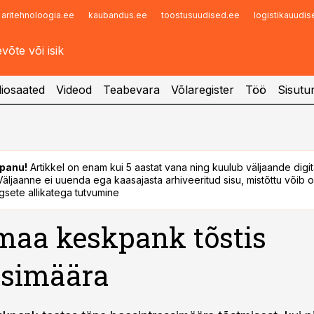
aritehnoloogia.ee
kaubandus.ee
toostusuudised.ee
logistikauudi
Infopank
Radar
iosaated
Videod
Teabevara
Võlaregister
Töö
Sisutu
panu!
Artikkel on enam kui 5 aastat vana ning kuulub väljaande digi
. Väljaanne ei uuenda ega kaasajasta arhiveeritud sisu, mistõttu võib ol
sete allikatega tutvumine
aa keskpank tõstis
ssimäära