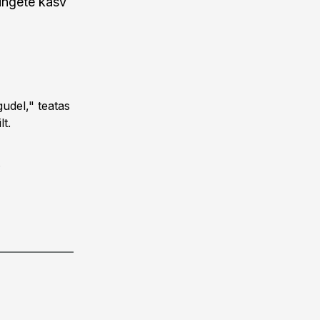
ingete kasv
gudel," teatas
t.
.