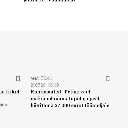
ANALÜÜSID
21.07.26, 08:00
d trikid
Kohtusaalist
|
Petuarveid
maksnud raamatupidaja peab
viga
hüvitama 37 000 eurot tööandjale