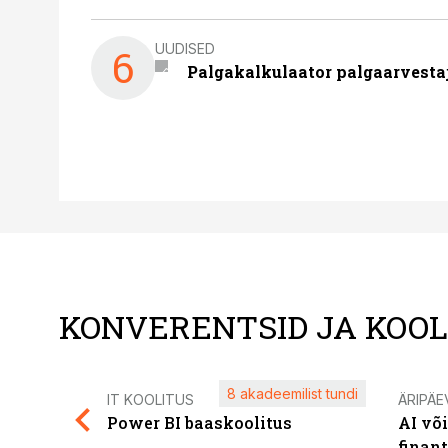
UUDISED
6
Palgakalkulaator palgaarvestaja
KONVERENTSID JA KOO
8 akadeemilist tundi
IT KOOLITUS
ÄRIPÄE
Power BI baaskoolitus
AI võ
finan