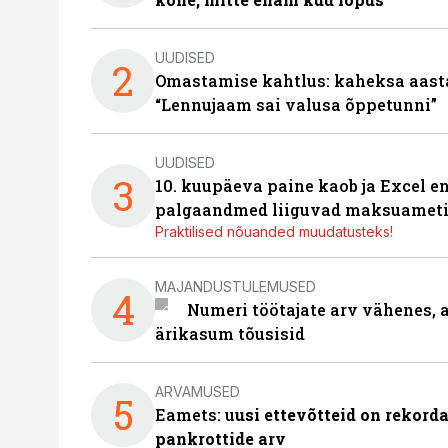
UUDISED
2
Omastamise kahtlus: kaheksa aastat 
“Lennujaam sai valusa õppetunni”
UUDISED
3
10. kuupäeva paine kaob ja Excel en
palgaandmed liiguvad maksuameti
Praktilised nõuanded muudatusteks!
MAJANDUSTULEMUSED
4
Numeri töötajate arv vähenes, a
ärikasum tõusisid
ARVAMUSED
5
Eamets: u
usi ettevõtteid on rekord
pankrottide arv