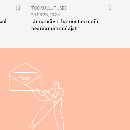
ST
TÖÖKUULUTUSED
29.06.26, 10:33
sad
Linnamäe Lihatööstus otsib
pearaamatupidajat