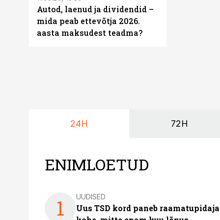
Autod, laenud ja dividendid –
mida peab ettevõtja 2026.
aasta maksudest teadma?
24H
72H
ENIMLOETUD
UUDISED
1
Uus TSD kord paneb raamatupidaj
kohe, mitte enam kuu lõpus