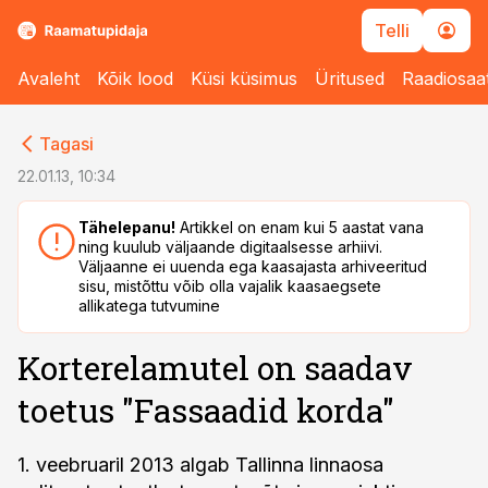
Telli
Avaleht
Kõik lood
Küsi küsimus
Üritused
Raadiosaa
cebook
cebook
Tagasi
Twitter)
Twitter)
22.01.13, 10:34
kedIn
kedIn
Tähelepanu!
Artikkel on enam kui 5 aastat vana
ning kuulub väljaande digitaalsesse arhiivi.
ail
ail
Väljaanne ei uuenda ega kaasajasta arhiveeritud
sisu, mistõttu võib olla vajalik kaasaegsete
k
k
allikatega tutvumine
Korterelamutel on saadav
toetus "Fassaadid korda"
1. veebruaril 2013 algab Tallinna linnaosa