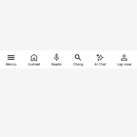
Menüü
Uudised
Raadio
Otsing
AI Chat
Logi sisse
Vana-Lõuna 39/1, 19094 Tallinn
(+372) 667 0111
raamatupidaja@raamatupidaja.ee
Telli
Reklaam
Firmast