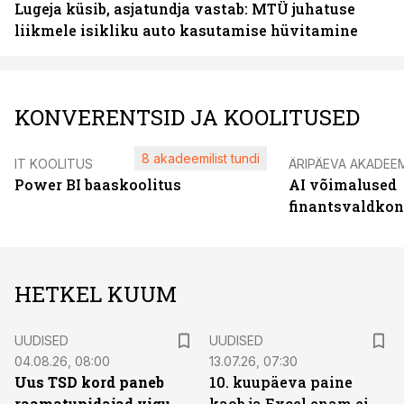
Lugeja küsib, asjatundja vastab: MTÜ juhatuse
liikmele isikliku auto kasutamise hüvitamine
KONVERENTSID JA KOOLITUSED
8 akadeemilist tundi
IT KOOLITUS
ÄRIPÄEVA AKADEE
Power BI baaskoolitus
AI võimalused
finantsvaldko
HETKEL KUUM
UUDISED
UUDISED
04.08.26, 08:00
13.07.26, 07:30
Uus TSD kord paneb
10. kuupäeva paine
raamatupidajad vigu
kaob ja Excel enam ei