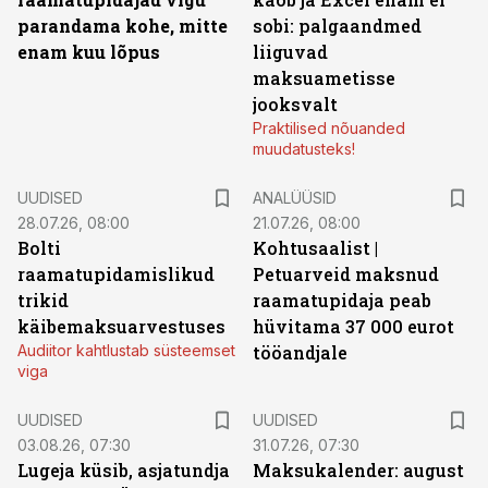
parandama kohe, mitte
sobi: palgaandmed
enam kuu lõpus
liiguvad
maksuametisse
jooksvalt
Praktilised nõuanded
muudatusteks!
UUDISED
ANALÜÜSID
28.07.26, 08:00
21.07.26, 08:00
Bolti
Kohtusaalist
|
raamatupidamislikud
Petuarveid maksnud
trikid
raamatupidaja peab
käibemaksuarvestuses
hüvitama 37 000 eurot
Audiitor kahtlustab süsteemset
tööandjale
viga
UUDISED
UUDISED
03.08.26, 07:30
31.07.26, 07:30
Lugeja küsib, asjatundja
Maksukalender: august