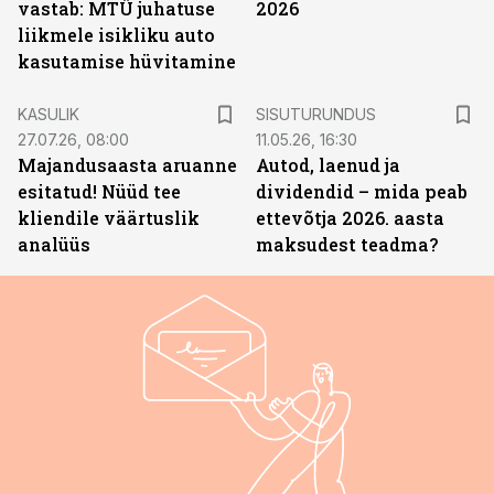
vastab: MTÜ juhatuse
2026
liikmele isikliku auto
kasutamise hüvitamine
ST
KASULIK
SISUTURUNDUS
27.07.26, 08:00
11.05.26, 16:30
Majandusaasta aruanne
Autod, laenud ja
esitatud! Nüüd tee
dividendid – mida peab
kliendile väärtuslik
ettevõtja 2026. aasta
analüüs
maksudest teadma?