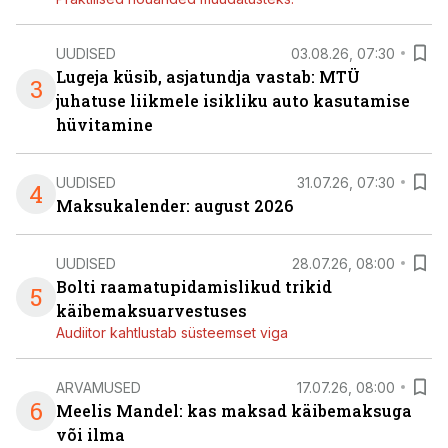
UUDISED
03.08.26, 07:30
Lugeja küsib, asjatundja vastab: MTÜ
3
juhatuse liikmele isikliku auto kasutamise
hüvitamine
UUDISED
31.07.26, 07:30
4
Maksukalender: august 2026
UUDISED
28.07.26, 08:00
Bolti raamatupidamislikud trikid
5
käibemaksuarvestuses
Audiitor kahtlustab süsteemset viga
ARVAMUSED
17.07.26, 08:00
6
Meelis Mandel: kas maksad käibemaksuga
või ilma