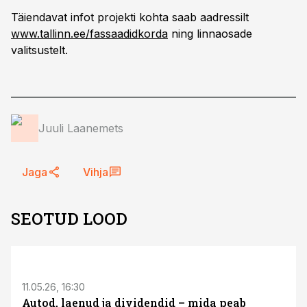
Täiendavat infot projekti kohta saab aadressilt
www.tallinn.ee/fassaadidkorda
ning linnaosade
valitsustelt.
Juuli Laanemets
Jaga
Vihja
SEOTUD LOOD
ST
11.05.26, 16:30
Autod, laenud ja dividendid – mida peab