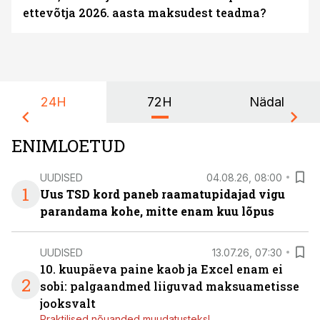
ettevõtja 2026. aasta maksudest teadma?
24H
72H
Nädal
ENIMLOETUD
UUDISED
04.08.26, 08:00
1
Uus TSD kord paneb raamatupidajad vigu
parandama kohe, mitte enam kuu lõpus
UUDISED
13.07.26, 07:30
10. kuupäeva paine kaob ja Excel enam ei
2
sobi: palgaandmed liiguvad maksuametisse
jooksvalt
Praktilised nõuanded muudatusteks!