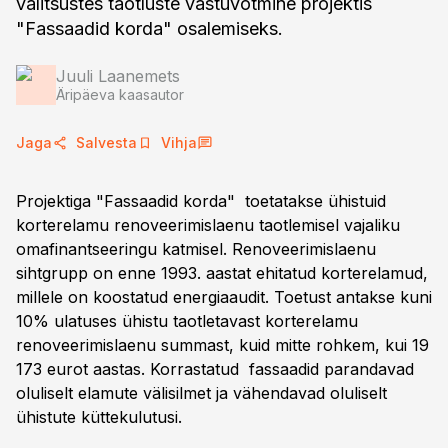
valitsustes taotluste vastuvõtmine projektis
"Fassaadid korda" osalemiseks.
Juuli Laanemets
Äripäeva kaasautor
Jaga
Salvesta
Vihja
Projektiga "Fassaadid korda" toetatakse ühistuid
korterelamu renoveerimislaenu taotlemisel vajaliku
omafinantseeringu katmisel. Renoveerimislaenu
sihtgrupp on enne 1993. aastat ehitatud korterelamud,
millele on koostatud energiaaudit. Toetust antakse kuni
10% ulatuses ühistu taotletavast korterelamu
renoveerimislaenu summast, kuid mitte rohkem, kui 19
173 eurot aastas. Korrastatud fassaadid parandavad
oluliselt elamute välisilmet ja vähendavad oluliselt
ühistute küttekulutusi.