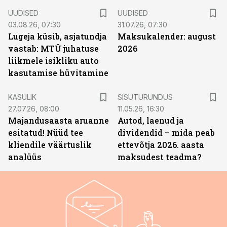
UUDISED
UUDISED
03.08.26, 07:30
31.07.26, 07:30
Lugeja küsib, asjatundja
Maksukalender: august
vastab: MTÜ juhatuse
2026
liikmele isikliku auto
kasutamise hüvitamine
ST
KASULIK
SISUTURUNDUS
27.07.26, 08:00
11.05.26, 16:30
Majandusaasta aruanne
Autod, laenud ja
esitatud! Nüüd tee
dividendid – mida peab
kliendile väärtuslik
ettevõtja 2026. aasta
analüüs
maksudest teadma?