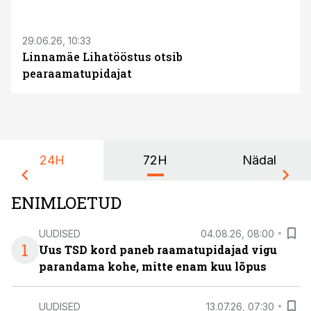
ST
29.06.26, 10:33
Linnamäe Lihatööstus otsib
pearaamatupidajat
24H
72H
Nädal
ENIMLOETUD
UUDISED
04.08.26, 08:00
1
Uus TSD kord paneb raamatupidajad vigu
parandama kohe, mitte enam kuu lõpus
UUDISED
13.07.26, 07:30