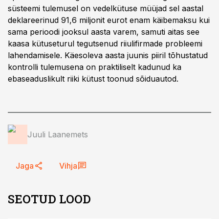
süsteemi tulemusel on vedelkütuse müüjad sel aastal
deklareerinud 91,6 miljonit eurot enam käibemaksu kui
sama perioodi jooksul aasta varem, samuti aitas see
kaasa kütuseturul tegutsenud riiulifirmade probleemi
lahendamisele. Käesoleva aasta juunis piiril tõhustatud
kontrolli tulemusena on praktiliselt kadunud ka
ebaseaduslikult riiki kütust toonud sõiduautod.
Juuli Laanemets
Jaga
Vihja
SEOTUD LOOD