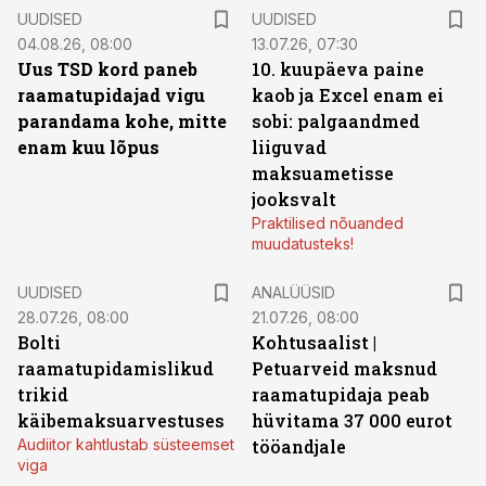
UUDISED
UUDISED
04.08.26, 08:00
13.07.26, 07:30
Uus TSD kord paneb
10. kuupäeva paine
raamatupidajad vigu
kaob ja Excel enam ei
parandama kohe, mitte
sobi: palgaandmed
enam kuu lõpus
liiguvad
maksuametisse
jooksvalt
Praktilised nõuanded
muudatusteks!
UUDISED
ANALÜÜSID
28.07.26, 08:00
21.07.26, 08:00
Bolti
Kohtusaalist
|
raamatupidamislikud
Petuarveid maksnud
trikid
raamatupidaja peab
käibemaksuarvestuses
hüvitama 37 000 eurot
Audiitor kahtlustab süsteemset
tööandjale
viga