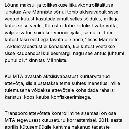
Lõuna maksu- ja tollikeskuse liikuvkontrollitalituse
juhataja Are Männiste sõnul tohib aktsiisivabalt sisse
veetud kütust kasutada ainult selles sõidukis, millega
kütus sisse veeti. „Kütust ei tohi sõidukist välja võtta,
välja arvatud sõiduki remondi ajaks, samuti ei tohi
kütust tasu eest ega tasuta üle anda,“ lisas Männiste.
„Aktsiisivabastust ei kohaldata, kui kütust veetakse
sisse kaubanduslikul eesmärgil nagu see antud juhtumi
puhul oli,“ kinnitas Männiste.
Kui MTA avastab aktsiisivabastust kuritarvitanud
ettevõtja, siis alustatakse tema suhtes menetlus, mille
tulemusena võidakse ettevõtjale kohaldada rahalisi
karistusi koos kauba konfiskeerimisega.
Transpordiettevõtete kontrollimine sisemaal on osa
MTA tegevusest kütuseturu korrastamisel. 2011. aasta
aprillis kütusemüügile kehtima hakanud tagatiste