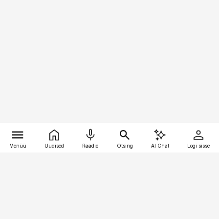
Menüü
Uudised
Raadio
Otsing
AI Chat
Logi sisse
Vana-Lõuna 39/1, 19094 Tallinn
(+372) 667 0111
raamatupidaja@raamatupidaja.ee