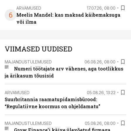
ARVAMUSED
17.07.26, 08:00
6
Meelis Mandel: kas maksad käibemaksuga
või ilma
VIIMASED UUDISED
MAJANDUSTULEMUSED
06.08.26, 08:00
Numeri töötajate arv vähenes, aga tootlikkus
ja ärikasum tõusisid
ARVAMUSED
05.08.26, 13:22
Suurbritannia raamatupidamisbürood:
“Regulatiivne koormus on ohjeldamatu”
MAJANDUSTULEMUSED
05.08.26, 08:00
Grow Finance’i käive ülevõetud firmaga