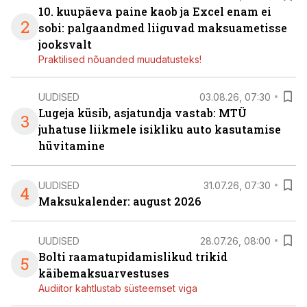
10. kuupäeva paine kaob ja Excel enam ei
2
sobi: palgaandmed liiguvad maksuametisse
jooksvalt
Praktilised nõuanded muudatusteks!
UUDISED
03.08.26, 07:30
Lugeja küsib, asjatundja vastab: MTÜ
3
juhatuse liikmele isikliku auto kasutamise
hüvitamine
UUDISED
31.07.26, 07:30
4
Maksukalender: august 2026
UUDISED
28.07.26, 08:00
Bolti raamatupidamislikud trikid
5
käibemaksuarvestuses
Audiitor kahtlustab süsteemset viga