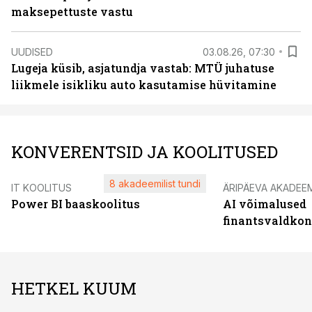
maksepettuste vastu
UUDISED
03.08.26, 07:30
Lugeja küsib, asjatundja vastab: MTÜ juhatuse
liikmele isikliku auto kasutamise hüvitamine
KONVERENTSID JA KOOLITUSED
8 akadeemilist tundi
IT KOOLITUS
ÄRIPÄEVA AKADEE
Power BI baaskoolitus
AI võimalused
finantsvaldko
HETKEL KUUM