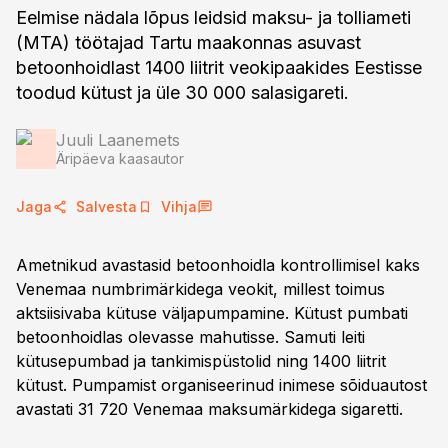
Eelmise nädala lõpus leidsid maksu- ja tolliameti
(MTA) töötajad Tartu maakonnas asuvast
betoonhoidlast 1400 liitrit veokipaakides Eestisse
toodud kütust ja üle 30 000 salasigareti.
Juuli Laanemets
Äripäeva kaasautor
Jaga
Salvesta
Vihja
Ametnikud avastasid betoonhoidla kontrollimisel kaks
Venemaa numbrimärkidega veokit, millest toimus
aktsiisivaba kütuse väljapumpamine. Kütust pumbati
betoonhoidlas olevasse mahutisse. Samuti leiti
kütusepumbad ja tankimispüstolid ning 1400 liitrit
kütust. Pumpamist organiseerinud inimese sõiduautost
avastati 31 720 Venemaa maksumärkidega sigaretti.