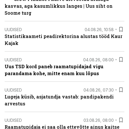
kasvas, aga kasumlikkus langes | Uus siht on
Soome turg
UUDISED
04.08.26, 10:58
Statistikaameti peadirektorina alustas tööd Kaur
Kajak
UUDISED
04.08.26, 08:00
Uus TSD kord paneb raamatupidajad vigu
parandama kohe, mitte enam kuu lõpus
UUDISED
04.08.26, 07:30
Lugeja küsib, asjatundja vastab: pandipakendi
arvestus
UUDISED
03.08.26, 08:00
Raamatupidaja ei saa olla ettevõtte ainus kaitse