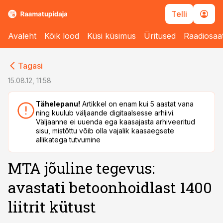
Telli
Avaleht
Kõik lood
Küsi küsimus
Üritused
Raadiosaa
cebook
cebook
Tagasi
Twitter)
Twitter)
15.08.12, 11:58
kedIn
kedIn
Tähelepanu!
Artikkel on enam kui 5 aastat vana
ning kuulub väljaande digitaalsesse arhiivi.
ail
ail
Väljaanne ei uuenda ega kaasajasta arhiveeritud
sisu, mistõttu võib olla vajalik kaasaegsete
k
k
allikatega tutvumine
MTA jõuline tegevus:
avastati betoonhoidlast 1400
liitrit kütust