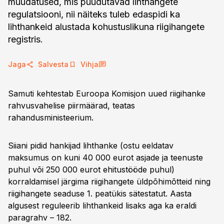
muudatused, mis puudutavad lihthangete
regulatsiooni, nii näiteks tuleb edaspidi ka
lihthankeid alustada kohustuslikuna riigihangete
registris.
Jaga
Salvesta
Vihja
Samuti kehtestab Euroopa Komisjon uued riigihanke
rahvusvahelise piirmäärad, teatas
rahandusministeerium.
Siiani pidid hankijad lihthanke (ostu eeldatav
maksumus on kuni 40 000 eurot asjade ja teenuste
puhul või 250 000 eurot ehitustööde puhul)
korraldamisel järgima riigihangete üldpõhimõtteid ning
riigihangete seaduse 1. peatükis sätestatut. Aasta
algusest reguleerib lihthankeid lisaks aga ka eraldi
paragrahv – 182.