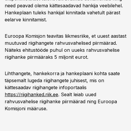
need peavad olema kättesaadavad hankija veebilehel.
Hankeplaan tuleks hankijal kinnitada vahetult pärast
eelarve kinnitamist.
Euroopa Komisjon teavitas liikmesriike, et uuest aastast
muutuvad riigihangete rahvusvahelised piirmäärad.
Näiteks ehitustööde puhul on uueks rahvusvahelise
riigihanke piirmääraks 5 miljonit eurot.
Lihthangete, hankekorra ja hankeplaani kohta saate
täpsemalt lugeda riigihangete juhisest, mis on
kättesaadav riigihangete infoportaalis
https://riigihanked.riik.ee
. Sealt leiab uued
rahvusvahelise riigihanke piirmäärad ning Euroopa
Komisjoni määruse.