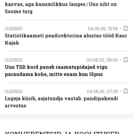
kasvas, aga kasumlikkus langes | Uus siht on
Soome turg
UUDISED
04.08.26, 10:58
Statistikaameti peadirektorina alustas tööd Kaur
Kajak
UUDISED
04.08.26, 08:00
Uus TSD kord paneb raamatupidajad vigu
parandama kohe, mitte enam kuu lõpus
UUDISED
04.08.26, 07:30
Lugeja küsib, asjatundja vastab: pandipakendi
arvestus