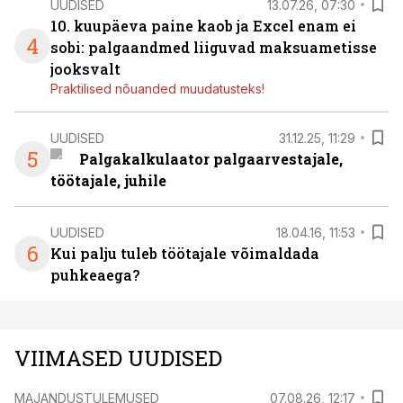
UUDISED
13.07.26, 07:30
10. kuupäeva paine kaob ja Excel enam ei
4
sobi: palgaandmed liiguvad maksuametisse
jooksvalt
Praktilised nõuanded muudatusteks!
UUDISED
31.12.25, 11:29
5
Palgakalkulaator palgaarvestajale,
töötajale, juhile
UUDISED
18.04.16, 11:53
6
Kui palju tuleb töötajale võimaldada
puhkeaega?
VIIMASED UUDISED
MAJANDUSTULEMUSED
07.08.26, 12:17