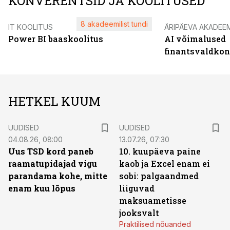
KONVERENTSID JA KOOLITUSED
8 akadeemilist tundi
IT KOOLITUS
ÄRIPÄEVA AKADEE
Power BI baaskoolitus
AI võimalused
finantsvaldko
HETKEL KUUM
UUDISED
UUDISED
04.08.26, 08:00
13.07.26, 07:30
Uus TSD kord paneb
10. kuupäeva paine
raamatupidajad vigu
kaob ja Excel enam ei
parandama kohe, mitte
sobi: palgaandmed
enam kuu lõpus
liiguvad
maksuametisse
jooksvalt
Praktilised nõuanded