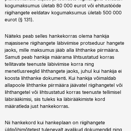
kogumaksumus ületab 80 000 eurot või ehitustööde
riigihangete eeldatav kogumaksumus ületab 500 000
eurot (§ 131).
Näiteks peab selles hankekorras olema hankija
majasisene riigihangete läbiviimise protseduur hangete
jaoks, mille maksumus jääb alla lihthanke piirmäära.
Samuti peab hankija määrama lihtsustatud korras
tellitavate teenuste läbiviimise korra ning
menetlusreeglid lihthangete jaoks, juhul kui hankija ei
koosta lihthanke dokumenti. Kui hankija võimaldab
allapoole lihthanke piirmäära jäävatel riigihangetel või
lihthangetel või lihtsustatud korras teenuste tellimisel
läbirääkimisi, siis tuleks ka läbirääkimiste kord
määratleda just hankekorras.
Nii hankekord kui hankeplaan on riigihangete
üldpõhimõtetest tulenevalt avalikud dokumendid ning