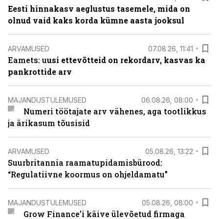
Eesti hinnakasv aeglustus tasemele, mida on
olnud vaid kaks korda kümne aasta jooksul
ARVAMUSED
07.08.26, 11:41
Eamets: u
usi ettevõtteid on rekordarv, kasvas ka
pankrottide arv
MAJANDUSTULEMUSED
06.08.26, 08:00
Numeri töötajate arv vähenes, aga tootlikkus
ja ärikasum tõusisid
ARVAMUSED
05.08.26, 13:22
Suurbritannia raamatupidamisbürood:
“Regulatiivne koormus on ohjeldamatu”
MAJANDUSTULEMUSED
05.08.26, 08:00
Grow Finance’i käive ülevõetud firmaga