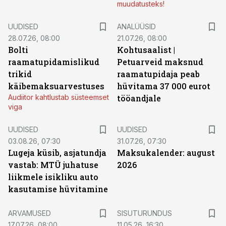
muudatusteks!
UUDISED
ANALÜÜSID
28.07.26, 08:00
21.07.26, 08:00
Bolti
Kohtusaalist
|
raamatupidamislikud
Petuarveid maksnud
trikid
raamatupidaja peab
käibemaksuarvestuses
hüvitama 37 000 eurot
Audiitor kahtlustab süsteemset
tööandjale
viga
UUDISED
UUDISED
03.08.26, 07:30
31.07.26, 07:30
Lugeja küsib, asjatundja
Maksukalender: august
vastab: MTÜ juhatuse
2026
liikmele isikliku auto
kasutamise hüvitamine
ST
ARVAMUSED
SISUTURUNDUS
17.07.26, 08:00
11.05.26, 16:30