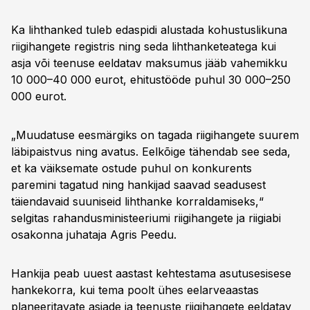
Ka lihthanked tuleb edaspidi alustada kohustuslikuna
riigihangete registris ning seda lihthanketeatega kui
asja või teenuse eeldatav maksumus jääb vahemikku
10 000–40 000 eurot, ehitustööde puhul 30 000–250
000 eurot.
„Muudatuse eesmärgiks on tagada riigihangete suurem
läbipaistvus ning avatus. Eelkõige tähendab see seda,
et ka väiksemate ostude puhul on konkurents
paremini tagatud ning hankijad saavad seadusest
täiendavaid suuniseid lihthanke korraldamiseks,“
selgitas rahandusministeeriumi riigihangete ja riigiabi
osakonna juhataja Agris Peedu.
Hankija peab uuest aastast kehtestama asutusesisese
hankekorra, kui tema poolt ühes eelarveaastas
planeeritavate asjade ja teenuste riigihangete eeldatav