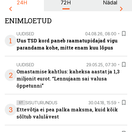
24H
72H
Nädal
ENIMLOETUD
UUDISED
04.08.26, 08:00
1
Uus TSD kord paneb raamatupidajad vigu
parandama kohe, mitte enam kuu lõpus
UUDISED
29.05.25, 07:30
Omastamise kahtlus: kaheksa aastat ja 1,3
2
miljonit eurot. “Lennujaam sai valusa
õppetunni”
SISUTURUNDUS
30.04.18, 15:59
ST
3
Ettevõtja ei pea palka maksma, kuid kõik
sõltub valulävest