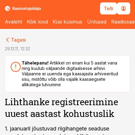
Telli
Avaleht
Kõik lood
Küsi küsimus
Üritused
Raadiosaa
cebook
cebook
Tagasi
Twitter)
Twitter)
29.12.11, 12:32
kedIn
kedIn
Tähelepanu!
Artikkel on enam kui 5 aastat vana
ning kuulub väljaande digitaalsesse arhiivi.
ail
ail
Väljaanne ei uuenda ega kaasajasta arhiveeritud
sisu, mistõttu võib olla vajalik kaasaegsete
k
k
allikatega tutvumine
Lihthanke registreerimine
uuest aastast kohustuslik
1. jaanuaril jõustuvad riigihangete seaduse