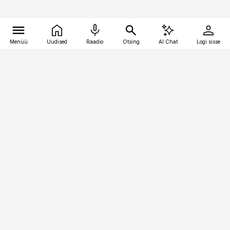
Menüü
Uudised
Raadio
Otsing
AI Chat
Logi sisse
Vana-Lõuna 39/1, 19094 Tallinn
(+372) 667 0111
raamatupidaja@raamatupidaja.ee
Telli
Reklaam
Firmast
Sisu kasutamisõigused
Ajakirjaniku
eetikakoodeks
Üldtingimused
Privaatsustingimused
Küpsiste poliitika
KKK