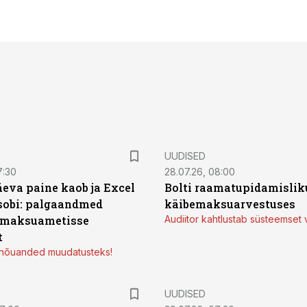
UUDISED
7:30
28.07.26, 08:00
äeva paine kaob ja Excel
Bolti raamatupidamisliku
sobi: palgaandmed
käibemaksuarvestuses
 maksuametisse
Audiitor kahtlustab süsteemset 
t
d nõuanded muudatusteks!
UUDISED