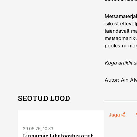
Metsamaterjal
isikust ettevõ
täiendavalt m
metsaomanikud
pooles nii mõ
Kogu artiklit 
Autor: Ain Al
SEOTUD LOOD
ST
Jaga
29.06.26, 10:33
Linnamäe Lihatööstus otsib