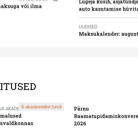
Lugeja küsib, asjatundj
aksuga või ilma
auto kasutamise hüvi
UUDISED
Maksukalender: august
LITUSED
8 akadeemilist tundi
Pärnu
VA AKADEEMIA
imalused
Raamatupidamiskonvere
tsvaldkonnas
2026