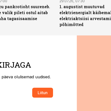
07:00
29.07.26, 07:30
icu pankrotioht suureneb.
1. augustist muutuvad
 valik pileti ostul aitab
elektrienergialt käibema
aha tagasisaamise
elektriaktsiisi arvestam
põhimõtted
KIRJAGA
ti päeva olulisemad uudised.
Liitun