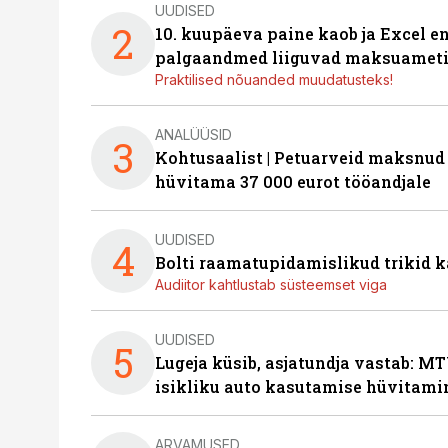
UUDISED
2
10. kuupäeva paine kaob ja Excel en
palgaandmed liiguvad maksuameti
Praktilised nõuanded muudatusteks!
ANALÜÜSID
3
Kohtusaalist
|
Petuarveid maksnud
hüvitama 37 000 eurot tööandjale
UUDISED
4
Bolti raamatupidamislikud trikid
Audiitor kahtlustab süsteemset viga
UUDISED
5
Lugeja küsib, asjatundja vastab: MT
isikliku auto kasutamise hüvitami
ARVAMUSED