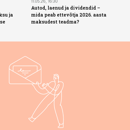
11.05.26, 16:30
Autod, laenud ja dividendid –
ksu ja
mida peab ettevõtja 2026. aasta
ise
maksudest teadma?