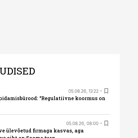
UDISED
05.08.26, 13:22
pidamisbürood: “Regulatiivne koormus on
05.08.26, 08:00
ve ülevõetud firmaga kasvas, aga
us siht on Soome turg