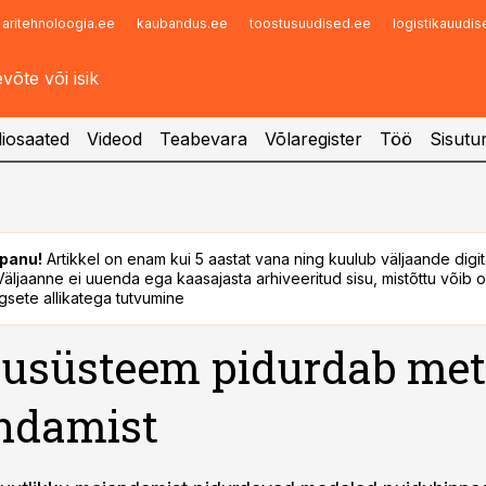
aritehnoloogia.ee
kaubandus.ee
toostusuudised.ee
logistikauudi
Infopank
Radar
iosaated
Videod
Teabevara
Võlaregister
Töö
Sisutu
panu!
Artikkel on enam kui 5 aastat vana ning kuulub väljaande digi
. Väljaanne ei uuenda ega kaasajasta arhiveeritud sisu, mistõttu võib ol
sete allikatega tutvumine
usüsteem pidurdab met
ndamist