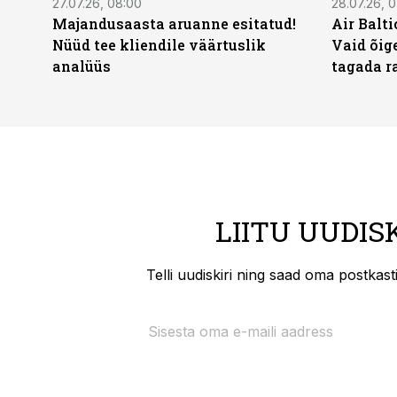
27.07.26, 08:00
28.07.26, 
Majandusaasta aruanne esitatud!
Air Balt
Nüüd tee kliendile väärtuslik
Vaid õige
analüüs
tagada r
LIITU UUDIS
Telli uudiskiri ning saad oma postkas