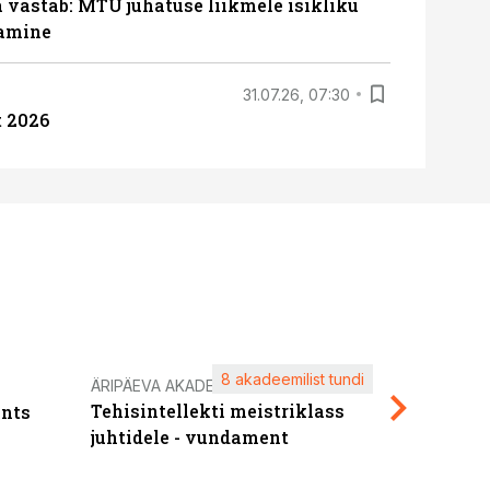
a vastab: MTÜ juhatuse liikmele isikliku
tamine
31.07.26, 07:30
 2026
8 akadeemilist tundi
Kasuta ä
ÄRIPÄEVA AKADEEMIA
Tehisintellekti meistriklass
nts
maksuva
juhtidele - vundament