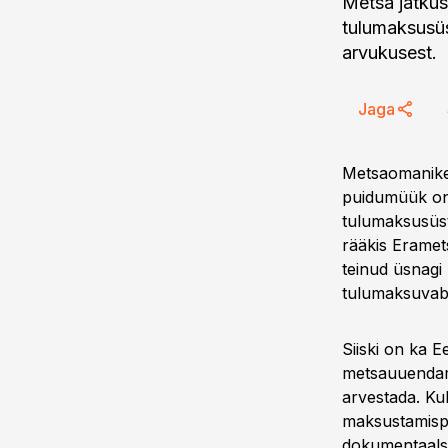
Metsa jätkus
tulumaksusüs
arvukusest.
Jaga
Metsaomanike
puidumüük on 
tulumaksusüst
rääkis Eramet
teinud üsnagi 
tulumaksuvab
Siiski on ka 
metsauuendami
arvestada. Ku
maksustamispe
dokumentaalse