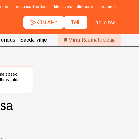
Iseteenindus
sed.ee
ehitusuudised.ee
kinnisvarauudised.ee
personaliuudised.ee
Telli Raamatupidaja
Küsi AI-lt
Telli
Logi sisse
rundus
Saada vihje
Minu Raamatupidaja
taalsesse
la vajalik
sa