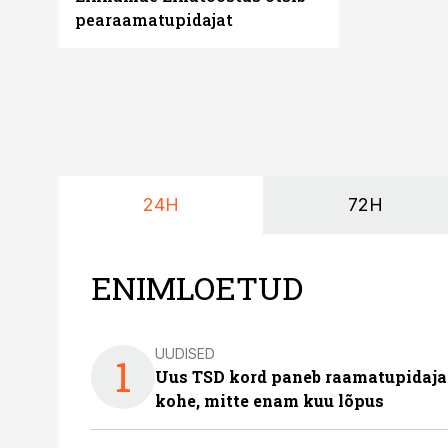
pearaamatupidajat
24H
72H
ENIMLOETUD
UUDISED
1
Uus TSD kord paneb raamatupidaj
kohe, mitte enam kuu lõpus