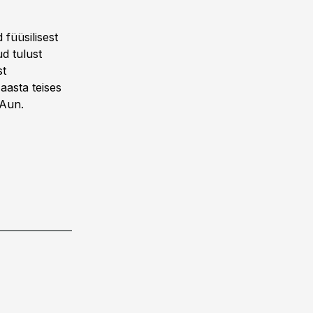
füüsilisest
ud tulust
st
aasta teises
 Aun.