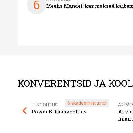
6
Meelis Mandel: kas maksad käibem
KONVERENTSID JA KOO
8 akadeemilist tundi
IT KOOLITUS
ÄRIPÄE
Power BI baaskoolitus
AI võ
finan