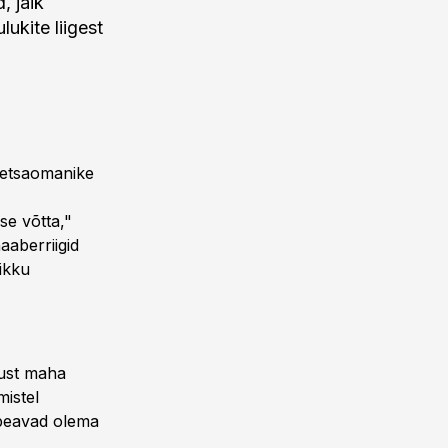
, jäik
ukite liigest
metsaomanike
se võtta,"
aaberriigid
likku
lust maha
istel
d peavad olema