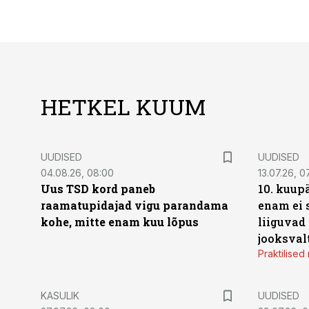
HETKEL KUUM
UUDISED
UUDISED
04.08.26, 08:00
13.07.26, 0
Uus TSD kord paneb
10. kuup
raamatupidajad vigu parandama
enam ei 
kohe, mitte enam kuu lõpus
liiguvad
jooksval
Praktilise
KASULIK
UUDISED