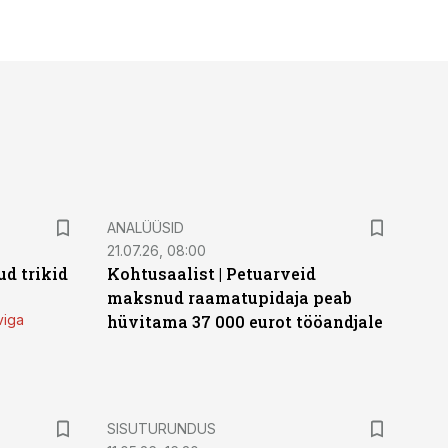
ANALÜÜSID
21.07.26, 08:00
d trikid
Kohtusaalist
|
Petuarveid
maksnud raamatupidaja peab
viga
hüvitama 37 000 eurot tööandjale
ST
SISUTURUNDUS