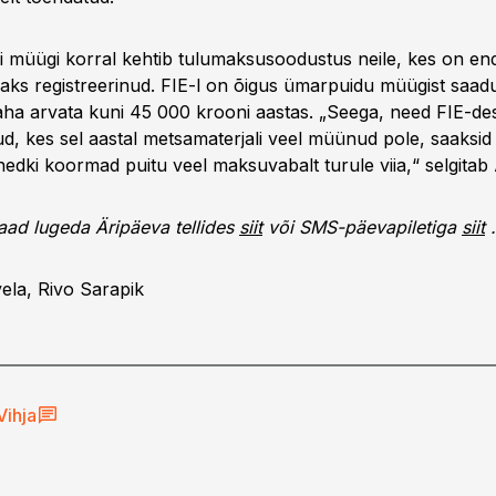
i müügi korral kehtib tulumaksusoodustus neile, kes on end 
tjaks registreerinud. FIE-l on õigus ümarpuidu müügist saad
aha arvata kuni 45 000 krooni aastas. „Seega, need FIE-de
, kes sel aastal metsamaterjali veel müünud pole, saaksid 
nedki koormad puitu veel maksuvabalt turule viia,“ selgitab
saad lugeda Äripäeva tellides
siit
või SMS-päevapiletiga
siit
.
vela, Rivo Sarapik
Vihja