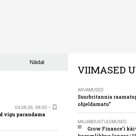
Nädal
VIIMASED U
ARVAMUSED
Suurbritannia raamatu
ohjeldamatu”
04.08.26, 08:00
ad vigu parandama
MAJANDUSTULEMUSED
Grow Finance’i käi
kasumlikkus langes | U