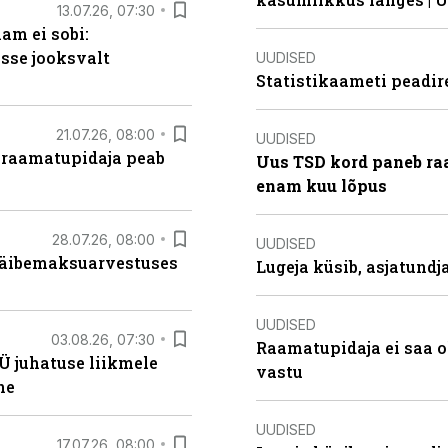
13.07.26, 07:30
am ei sobi:
sse jooksvalt
UUDISED
Statistikaameti peadir
21.07.26, 08:00
UUDISED
 raamatupidaja peab
Uus TSD kord paneb ra
enam kuu lõpus
28.07.26, 08:00
UUDISED
 käibemaksuarvestuses
Lugeja küsib, asjatund
UUDISED
03.08.26, 07:30
Raamatupidaja ei saa o
Ü juhatuse liikmele
vastu
ne
UUDISED
17.07.26, 08:00