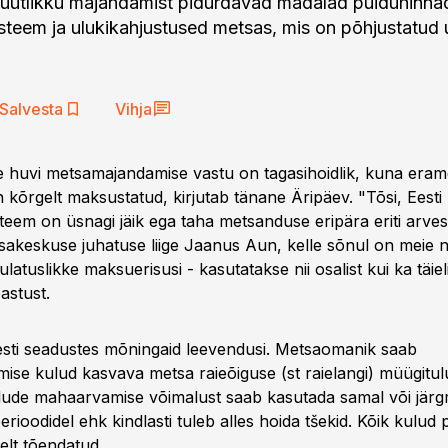
uutlikku majandamist pidurdavad madalad puiduhinnad
teem ja ulukikahjustused metsas, mis on põhjustatud ul
Salvesta
Vihja
 huvi metsamajandamise vastu on tagasihoidlik, kuna era
kõrgelt maksustatud, kirjutab tänane Äripäev. "Tõsi, Eesti
eem on üsnagi jäik ega taha metsanduse eripära eriti arves
sakeskuse juhatuse liige Jaanus Aun, kelle sõnul on meie n
ulatuslikke maksuerisusi - kasutatakse nii osalist kui ka täie
astust.
Eesti seadustes mõningaid leevendusi. Metsaomanik saab
se kulud kasvava metsa raieõiguse (st raielangi) müügitu
lude mahaarvamise võimalust saab kasutada samal või järgm
rioodidel ehk kindlasti tuleb alles hoida tšekid. Kõik kulu
lt tõendatud.