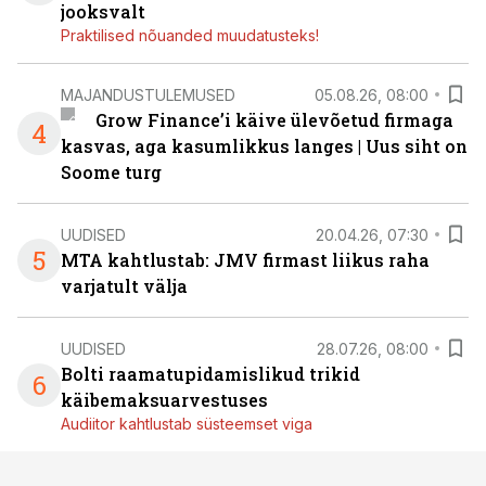
jooksvalt
Praktilised nõuanded muudatusteks!
MAJANDUSTULEMUSED
05.08.26, 08:00
Grow Finance’i käive ülevõetud firmaga
4
kasvas, aga kasumlikkus langes | Uus siht on
Soome turg
UUDISED
20.04.26, 07:30
5
MTA kahtlustab: JMV firmast liikus raha
varjatult välja
UUDISED
28.07.26, 08:00
Bolti raamatupidamislikud trikid
6
käibemaksuarvestuses
Audiitor kahtlustab süsteemset viga