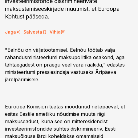
investeerimisfonde diskrimineerivate
maksustamiseeskirjade muutmist, et Euroopa
Kohtust pääseda.
Jaga
Salvesta
Vihja
"Eelnõu on väljatöötamisel. Eelnõu töötab välja
rahandusministeeriumi maksupoliitika osakond, aga
tähtaegadest on praegu veel vara rääkida," edastas
ministeeriumi pressiesindaja vastuseks Äripäeva
järelpärimisele.
Euroopa Komisjon teatas möödunud neljapäeval, et
esitas Eestile ametliku nõudmise muuta riigi
maksuseadust, kuna see on mitteresidendist
investeerimisfondide suhtes diskrimineeriv. Eesti
maksuõiguse järgi koheldakse omamaiseid