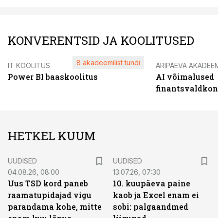
KONVERENTSID JA KOOLITUSED
8 akadeemilist tundi
IT KOOLITUS
ÄRIPÄEVA AKADEE
Power BI baaskoolitus
AI võimalused
finantsvaldko
HETKEL KUUM
UUDISED
UUDISED
04.08.26, 08:00
13.07.26, 07:30
Uus TSD kord paneb
10. kuupäeva paine
raamatupidajad vigu
kaob ja Excel enam ei
parandama kohe, mitte
sobi: palgaandmed