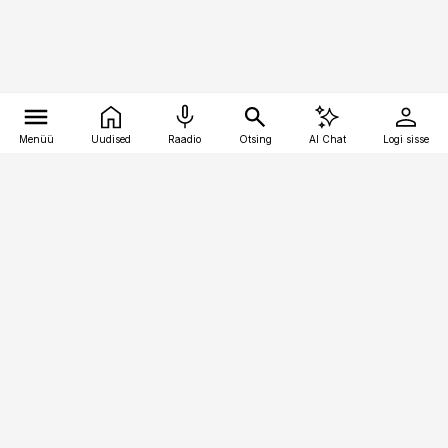
Menüü
Uudised
Raadio
Otsing
AI Chat
Logi sisse
Vana-Lõuna 39/1, 19094 Tallinn
(+372) 667 0111
raamatupidaja@raamatupidaja.ee
Telli
Reklaam
Firmast
Sisu kasutamisõigused
Ajakirjaniku
eetikakoodeks