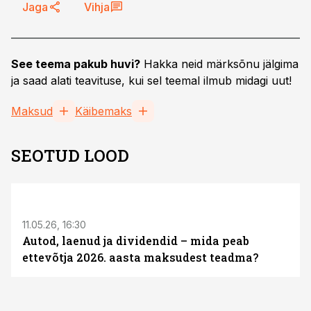
Jaga
Vihja
See teema pakub huvi?
Hakka neid märksõnu jälgima
ja saad alati teavituse, kui sel teemal ilmub midagi uut!
Maksud
Käibemaks
SEOTUD LOOD
ST
11.05.26, 16:30
Autod, laenud ja dividendid – mida peab
ettevõtja 2026. aasta maksudest teadma?