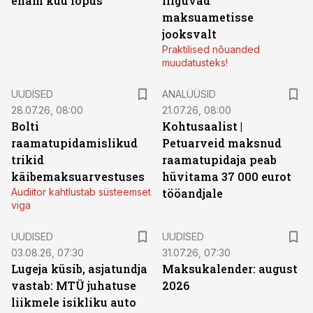
enam kuu lõpus
liiguvad
maksuametisse
jooksvalt
Praktilised nõuanded
muudatusteks!
UUDISED
ANALÜÜSID
28.07.26, 08:00
21.07.26, 08:00
Bolti
Kohtusaalist
|
raamatupidamislikud
Petuarveid maksnud
trikid
raamatupidaja peab
käibemaksuarvestuses
hüvitama 37 000 eurot
Audiitor kahtlustab süsteemset
tööandjale
viga
UUDISED
UUDISED
03.08.26, 07:30
31.07.26, 07:30
Lugeja küsib, asjatundja
Maksukalender: august
vastab: MTÜ juhatuse
2026
liikmele isikliku auto