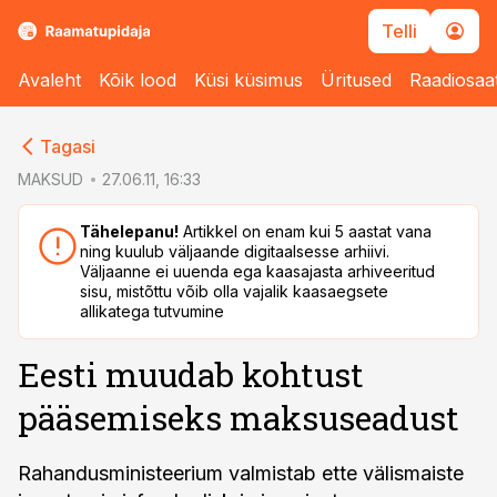
Telli
Avaleht
Kõik lood
Küsi küsimus
Üritused
Raadiosaa
cebook
cebook
Tagasi
Twitter)
Twitter)
MAKSUD
27.06.11, 16:33
kedIn
kedIn
Tähelepanu!
Artikkel on enam kui 5 aastat vana
ning kuulub väljaande digitaalsesse arhiivi.
ail
ail
Väljaanne ei uuenda ega kaasajasta arhiveeritud
sisu, mistõttu võib olla vajalik kaasaegsete
k
k
allikatega tutvumine
Eesti muudab kohtust
pääsemiseks maksuseadust
Rahandusministeerium valmistab ette välismaiste