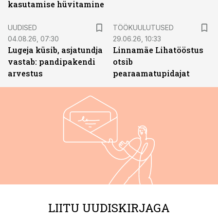
kasutamise hüvitamine
ST
UUDISED
TÖÖKUULUTUSED
04.08.26, 07:30
29.06.26, 10:33
Lugeja küsib, asjatundja
Linnamäe Lihatööstus
vastab: pandipakendi
otsib
arvestus
pearaamatupidajat
LIITU UUDISKIRJAGA