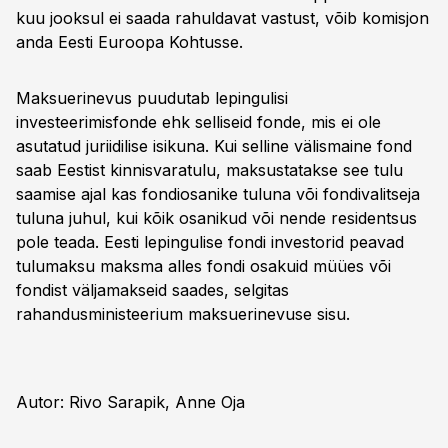
kuu jooksul ei saada rahuldavat vastust, võib komisjon
anda Eesti Euroopa Kohtusse.
Maksuerinevus puudutab lepingulisi
investeerimisfonde ehk selliseid fonde, mis ei ole
asutatud juriidilise isikuna. Kui selline välismaine fond
saab Eestist kinnisvaratulu, maksustatakse see tulu
saamise ajal kas fondiosanike tuluna või fondivalitseja
tuluna juhul, kui kõik osanikud või nende residentsus
pole teada. Eesti lepingulise fondi investorid peavad
tulumaksu maksma alles fondi osakuid müües või
fondist väljamakseid saades, selgitas
rahandusministeerium maksuerinevuse sisu.
Autor: Rivo Sarapik, Anne Oja