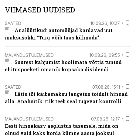
VIIMASED UUDISED
SAATED
10.08.26, 10:27
Analüütikud: automüüjad kardavad uut
maksušokki “Turg võib taas külmuda”
MAJANDUSTULEMUSED
10.08.26, 09:55
Suurest kahjumist hoolimata võttis tuntud
ehituspoeketi omanik kopsaka dividendi
SAATED
07.08.26, 15:11
Lätis tõi käibemaksu langetus toidult hinnad
alla. Analüütik: riik teeb seal tugevat kontrolli
MAJANDUSTULEMUSED
07.08.26, 12:17
Eesti hinnakasv aeglustus tasemele, mida on
olnud vaid kaks korda kümne aasta jooksul