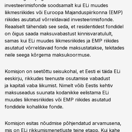
investeerimisfonde soodsamalt kui ELi muudes
liikmesriikides või Euroopa Majanduspiirkonna (EMP)
riikides asutatud võrreldavaid investeerimisfonde.
Reaalselt tähendab see seda, et residentidest fondidel
on õigus saada maksuvabastust kinnisvaratulult,
samas kui ELi muudes liikmesriikides ja EMP riikides
asutatud võrreldavaid fonde maksustatakse, tekitades
neile seega kõrgema maksukoormuse.
Komisjon on seetõttu seisukohal, et Eesti ei täida ELi
eeskirju, rikkudes teenuste osutamise vabadust
ja kapitali vaba liikumist. Nimelt võib Eestis kehtiv
maksuseadus suunata kodanikke eelistama ELi
muudes liikmesriikides või EMP riikides asutatud
fondidele kohalikke fonde.
Komisjon esitas nõudmise põhjendatud arvamusena,
mis on ELi rikkumismenetluste teine etapp. Kui kahe