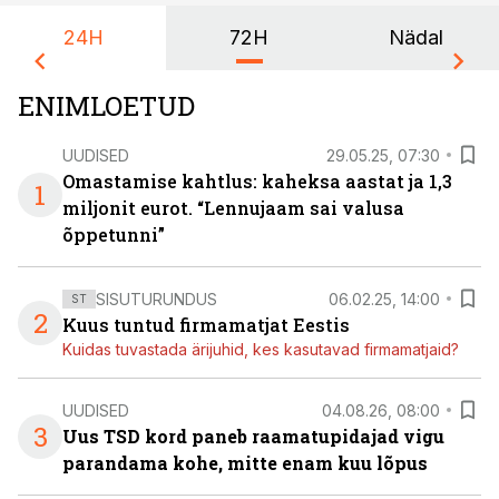
24H
72H
Nädal
ENIMLOETUD
UUDISED
29.05.25, 07:30
Omastamise kahtlus: kaheksa aastat ja 1,3
1
miljonit eurot. “Lennujaam sai valusa
õppetunni”
SISUTURUNDUS
06.02.25, 14:00
ST
2
Kuus tuntud firmamatjat Eestis
Kuidas tuvastada ärijuhid, kes kasutavad firmamatjaid?
UUDISED
04.08.26, 08:00
3
Uus TSD kord paneb raamatupidajad vigu
parandama kohe, mitte enam kuu lõpus