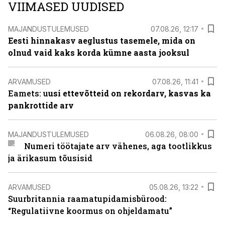
VIIMASED UUDISED
MAJANDUSTULEMUSED
07.08.26, 12:17
Eesti hinnakasv aeglustus tasemele, mida on
olnud vaid kaks korda kümne aasta jooksul
ARVAMUSED
07.08.26, 11:41
Eamets: u
usi ettevõtteid on rekordarv, kasvas ka
pankrottide arv
MAJANDUSTULEMUSED
06.08.26, 08:00
Numeri töötajate arv vähenes, aga tootlikkus
ja ärikasum tõusisid
ARVAMUSED
05.08.26, 13:22
Suurbritannia raamatupidamisbürood:
“Regulatiivne koormus on ohjeldamatu”