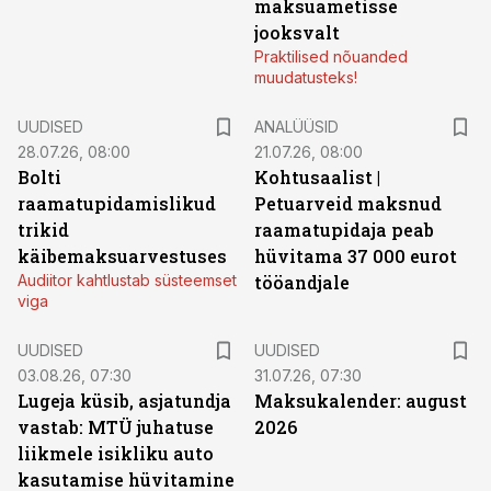
maksuametisse
jooksvalt
Praktilised nõuanded
muudatusteks!
UUDISED
ANALÜÜSID
28.07.26, 08:00
21.07.26, 08:00
Bolti
Kohtusaalist
|
raamatupidamislikud
Petuarveid maksnud
trikid
raamatupidaja peab
käibemaksuarvestuses
hüvitama 37 000 eurot
Audiitor kahtlustab süsteemset
tööandjale
viga
UUDISED
UUDISED
03.08.26, 07:30
31.07.26, 07:30
Lugeja küsib, asjatundja
Maksukalender: august
vastab: MTÜ juhatuse
2026
liikmele isikliku auto
kasutamise hüvitamine