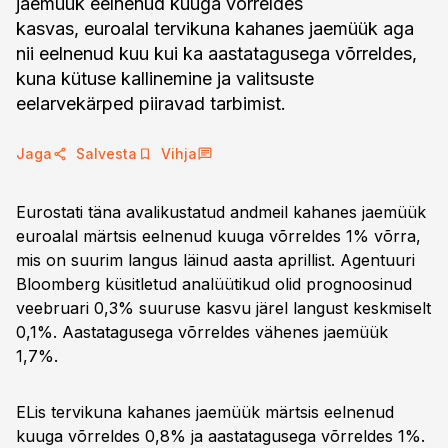
jaemüük eelnenud kuuga võrreldes
kasvas, euroalal tervikuna kahanes jaemüük aga
nii eelnenud kuu kui ka aastatagusega võrreldes,
kuna kütuse kallinemine ja valitsuste
eelarvekärped piiravad tarbimist.
Jaga
Salvesta
Vihja
Eurostati täna avalikustatud andmeil kahanes jaemüük
euroalal märtsis eelnenud kuuga võrreldes 1% võrra,
mis on suurim langus läinud aasta aprillist. Agentuuri
Bloomberg küsitletud analüütikud olid prognoosinud
veebruari 0,3% suuruse kasvu järel langust keskmiselt
0,1%. Aastatagusega võrreldes vähenes jaemüük
1,7%.
ELis tervikuna kahanes jaemüük märtsis eelnenud
kuuga võrreldes 0,8% ja aastatagusega võrreldes 1%.