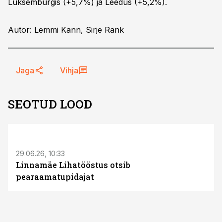
Luksemburgis (+5,7%) ja Leedus (+5,2%).
Autor: Lemmi Kann, Sirje Rank
Jaga
Vihja
SEOTUD LOOD
ST
29.06.26, 10:33
Linnamäe Lihatööstus otsib
pearaamatupidajat