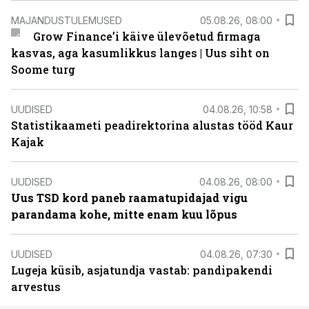
MAJANDUSTULEMUSED
05.08.26, 08:00
Grow Finance’i käive ülevõetud firmaga
kasvas, aga kasumlikkus langes | Uus siht on
Soome turg
UUDISED
04.08.26, 10:58
Statistikaameti peadirektorina alustas tööd Kaur
Kajak
UUDISED
04.08.26, 08:00
Uus TSD kord paneb raamatupidajad vigu
parandama kohe, mitte enam kuu lõpus
UUDISED
04.08.26, 07:30
Lugeja küsib, asjatundja vastab: pandipakendi
arvestus