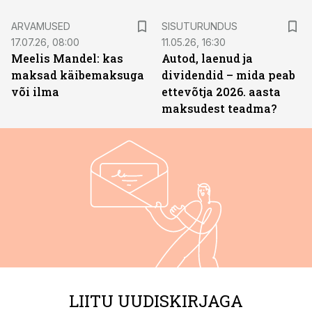
ST
ARVAMUSED
SISUTURUNDUS
17.07.26, 08:00
11.05.26, 16:30
Meelis Mandel: kas
Autod, laenud ja
maksad käibemaksuga
dividendid – mida peab
või ilma
ettevõtja 2026. aasta
maksudest teadma?
LIITU UUDISKIRJAGA