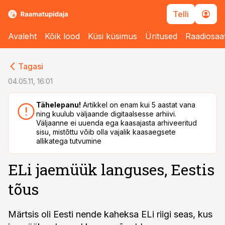
Telli
Avaleht
Kõik lood
Küsi küsimus
Üritused
Raadiosaa
cebook
cebook
Tagasi
Twitter)
Twitter)
04.05.11, 16:01
kedIn
kedIn
Tähelepanu!
Artikkel on enam kui 5 aastat vana
ning kuulub väljaande digitaalsesse arhiivi.
ail
ail
Väljaanne ei uuenda ega kaasajasta arhiveeritud
sisu, mistõttu võib olla vajalik kaasaegsete
k
k
allikatega tutvumine
ELi jaemüük languses, Eestis
tõus
Märtsis oli Eesti nende kaheksa ELi riigi seas, kus