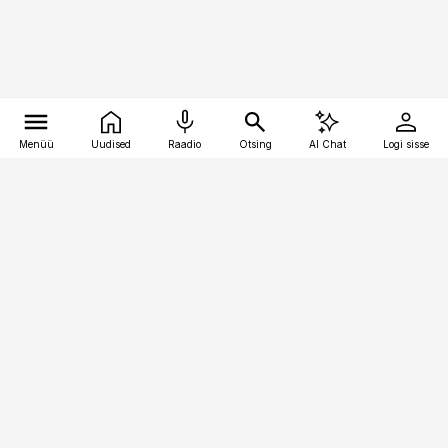
Menüü
Uudised
Raadio
Otsing
AI Chat
Logi sisse
Vana-Lõuna 39/1, 19094 Tallinn
(+372) 667 0111
raamatupidaja@raamatupidaja.ee
Telli
Reklaam
Firmast
Sisu kasutamisõigused
Ajakirjaniku