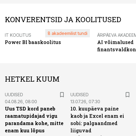
KONVERENTSID JA KOOLITUSED
8 akadeemilist tundi
IT KOOLITUS
ÄRIPÄEVA AKADEE
Power BI baaskoolitus
AI võimalused
finantsvaldko
HETKEL KUUM
UUDISED
UUDISED
04.08.26, 08:00
13.07.26, 07:30
Uus TSD kord paneb
10. kuupäeva paine
raamatupidajad vigu
kaob ja Excel enam ei
parandama kohe, mitte
sobi: palgaandmed
enam kuu lõpus
liiguvad