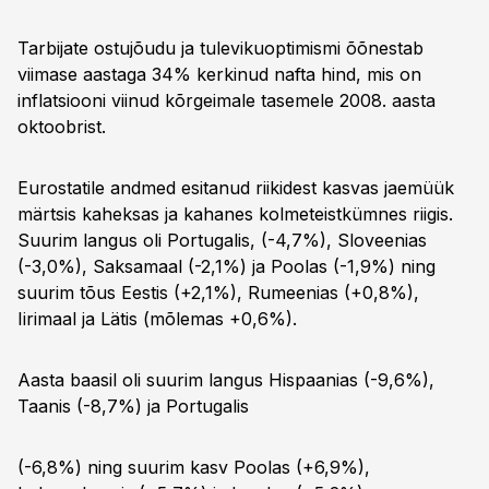
Tarbijate ostujõudu ja tulevikuoptimismi õõnestab
viimase aastaga 34% kerkinud nafta hind, mis on
inflatsiooni viinud kõrgeimale tasemele 2008. aasta
oktoobrist.
Eurostatile andmed esitanud riikidest kasvas jaemüük
märtsis kaheksas ja kahanes kolmeteistkümnes riigis.
Suurim langus oli Portugalis, (-4,7%), Sloveenias
(-3,0%), Saksamaal (-2,1%) ja Poolas (-1,9%) ning
suurim tõus Eestis (+2,1%), Rumeenias (+0,8%),
Iirimaal ja Lätis (mõlemas +0,6%).
Aasta baasil oli suurim langus Hispaanias (-9,6%),
Taanis (-8,7%) ja Portugalis
(-6,8%) ning suurim kasv Poolas (+6,9%),