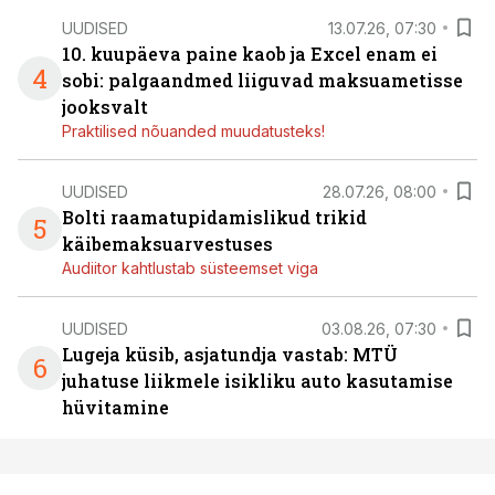
UUDISED
13.07.26, 07:30
10. kuupäeva paine kaob ja Excel enam ei
4
sobi: palgaandmed liiguvad maksuametisse
jooksvalt
Praktilised nõuanded muudatusteks!
UUDISED
28.07.26, 08:00
Bolti raamatupidamislikud trikid
5
käibemaksuarvestuses
Audiitor kahtlustab süsteemset viga
UUDISED
03.08.26, 07:30
Lugeja küsib, asjatundja vastab: MTÜ
6
juhatuse liikmele isikliku auto kasutamise
hüvitamine