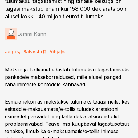
tulumaksu tagastamist ning tänase seisuga on
tagasi makstud enam kui 158 000 deklaratsiooni
alusel kokku 40 miljonit eurot tulumaksu.
Lemmi Kann
Jaga
Salvesta
Vihja
Maksu- ja Tolliamet edastab tulumaksu tagastamiseks
pankadele maksekorraldused, mille alusel pangad
raha inimeste kontodele kannavad.
Esmajärjekorras makstakse tulumaks tagasi neile, kes
esitasid e-maksuametis/e-tollis tuludeklaratsiooni
esimestel päevadel ning kelle deklaratsioonid olid
probleemivabad. Teave, mis kuupäeval tagastusotsus
tehakse, ilmub ka e-maksuametis/e-tollis inimese