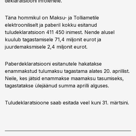
deklaratsiooni infolehele.
Täna hommikul on Maksu- ja Tolliametile
elektrooniliselt ja paberil kokku esitanud
tuludeklaratsioon 411 450 inimest. Nende alusel
kuulub tagastamisele 71,4 miljonit eurot ja
juurdemaksmisele 2,4 miljonit eurot.
Paberdeklaratsiooni esitanutele hakatakse
enammakstud tulumaksu tagastama alates 20. aprillist.
Neile, kes jätsid enammakse maamaksu tasumiseks,
tagastatakse ülejäänud summa aprilli alguses.
Tuludeklaratsioone saab esitada veel kuni 31. märtsini.