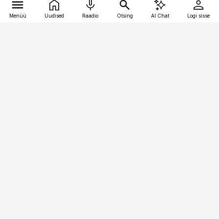
Menüü
Uudised
Raadio
Otsing
AI Chat
Logi sisse
Vana-Lõuna 39/1, 19094 Tallinn
(+372) 667 0111
raamatupidaja@raamatupidaja.ee
Telli
Reklaam
Firmast
Sisu kasutamisõigused
Ajakirjaniku
eetikakoodeks
Üldtingimused
Privaatsustingimused
Küpsiste poliitika
KKK
Eesti Meediaettevõtete
Eelistuste haldamine
Liit