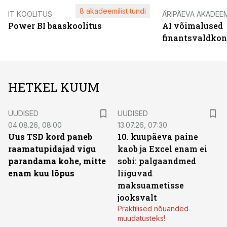
8 akadeemilist tundi
IT KOOLITUS
ÄRIPÄEVA AKADEE
Power BI baaskoolitus
AI võimalused
finantsvaldko
HETKEL KUUM
UUDISED
UUDISED
04.08.26, 08:00
13.07.26, 07:30
Uus TSD kord paneb
10. kuupäeva paine
raamatupidajad vigu
kaob ja Excel enam ei
parandama kohe, mitte
sobi: palgaandmed
enam kuu lõpus
liiguvad
maksuametisse
jooksvalt
Praktilised nõuanded
muudatusteks!