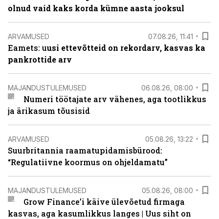
olnud vaid kaks korda kümne aasta jooksul
ARVAMUSED
07.08.26, 11:41
Eamets: u
usi ettevõtteid on rekordarv, kasvas ka
pankrottide arv
MAJANDUSTULEMUSED
06.08.26, 08:00
Numeri töötajate arv vähenes, aga tootlikkus
ja ärikasum tõusisid
ARVAMUSED
05.08.26, 13:22
Suurbritannia raamatupidamisbürood:
“Regulatiivne koormus on ohjeldamatu”
MAJANDUSTULEMUSED
05.08.26, 08:00
Grow Finance’i käive ülevõetud firmaga
kasvas, aga kasumlikkus langes | Uus siht on