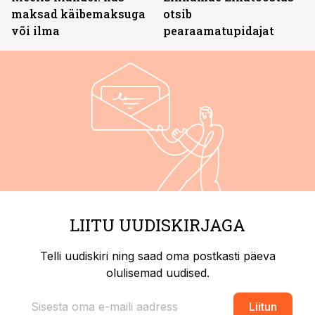
maksad käibemaksuga
otsib
või ilma
pearaamatupidajat
LIITU UUDISKIRJAGA
Telli uudiskiri ning saad oma postkasti päeva
olulisemad uudised.
Liitun