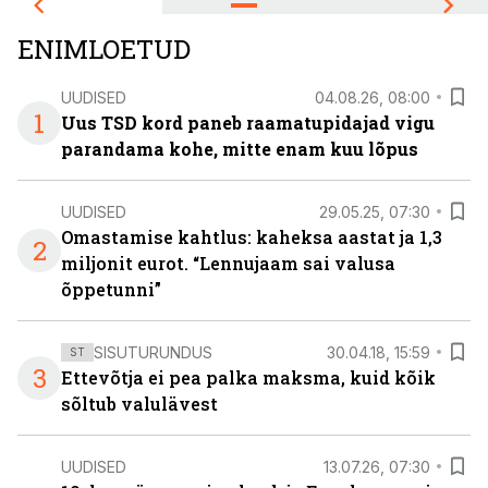
ENIMLOETUD
UUDISED
04.08.26, 08:00
1
Uus TSD kord paneb raamatupidajad vigu
parandama kohe, mitte enam kuu lõpus
UUDISED
29.05.25, 07:30
Omastamise kahtlus: kaheksa aastat ja 1,3
2
miljonit eurot. “Lennujaam sai valusa
õppetunni”
SISUTURUNDUS
30.04.18, 15:59
ST
3
Ettevõtja ei pea palka maksma, kuid kõik
sõltub valulävest
UUDISED
13.07.26, 07:30