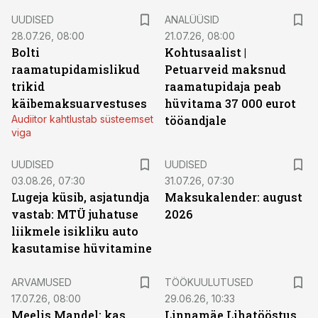
UUDISED
ANALÜÜSID
28.07.26, 08:00
21.07.26, 08:00
Bolti
Kohtusaalist
|
raamatupidamislikud
Petuarveid maksnud
trikid
raamatupidaja peab
käibemaksuarvestuses
hüvitama 37 000 eurot
Audiitor kahtlustab süsteemset
tööandjale
viga
UUDISED
UUDISED
03.08.26, 07:30
31.07.26, 07:30
Lugeja küsib, asjatundja
Maksukalender: august
vastab: MTÜ juhatuse
2026
liikmele isikliku auto
kasutamise hüvitamine
ST
ARVAMUSED
TÖÖKUULUTUSED
17.07.26, 08:00
29.06.26, 10:33
Meelis Mandel: kas
Linnamäe Lihatööstus