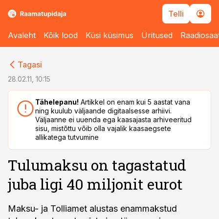
Telli
Avaleht
Kõik lood
Küsi küsimus
Üritused
Raadiosaa
cebook
cebook
Tagasi
Twitter)
Twitter)
28.02.11, 10:15
kedIn
kedIn
Tähelepanu!
Artikkel on enam kui 5 aastat vana
ning kuulub väljaande digitaalsesse arhiivi.
ail
ail
Väljaanne ei uuenda ega kaasajasta arhiveeritud
sisu, mistõttu võib olla vajalik kaasaegsete
k
k
allikatega tutvumine
Tulumaksu on tagastatud
juba ligi 40 miljonit eurot
Maksu- ja Tolliamet alustas enammakstud