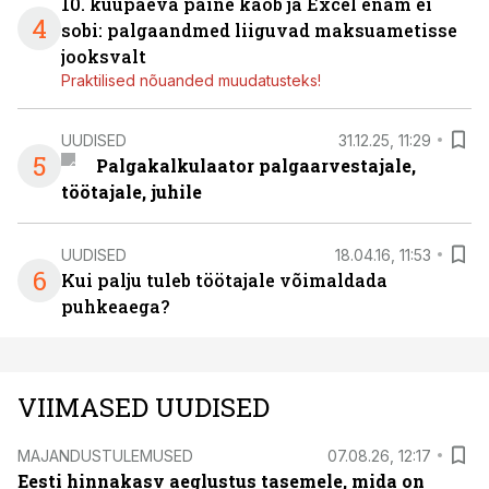
10. kuupäeva paine kaob ja Excel enam ei
4
sobi: palgaandmed liiguvad maksuametisse
jooksvalt
Praktilised nõuanded muudatusteks!
UUDISED
31.12.25, 11:29
5
Palgakalkulaator palgaarvestajale,
töötajale, juhile
UUDISED
18.04.16, 11:53
6
Kui palju tuleb töötajale võimaldada
puhkeaega?
VIIMASED UUDISED
MAJANDUSTULEMUSED
07.08.26, 12:17
Eesti hinnakasv aeglustus tasemele, mida on