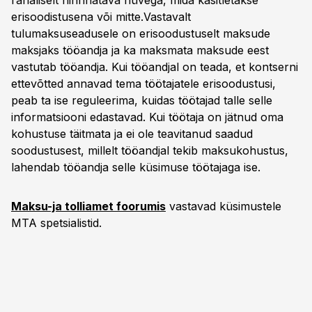
rahaliselt hinnnatava hüvega, mida käsitletakse
erisoodistusena või mitte.Vastavalt
tulumaksuseadusele on erisoodustuselt maksude
maksjaks tööandja ja ka maksmata maksude eest
vastutab tööandja. Kui tööandjal on teada, et kontserni
ettevõtted annavad tema töötajatele erisoodustusi,
peab ta ise reguleerima, kuidas töötajad talle selle
informatsiooni edastavad. Kui töötaja on jätnud oma
kohustuse täitmata ja ei ole teavitanud saadud
soodustusest, millelt tööandjal tekib maksukohustus,
lahendab tööandja selle küsimuse töötajaga ise.
Maksu-ja tolliamet foorumis
vastavad küsimustele
MTA spetsialistid.