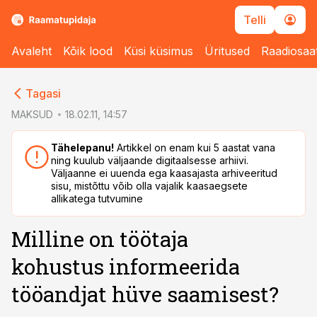
Telli
Avaleht
Kõik lood
Küsi küsimus
Üritused
Raadiosaa
cebook
cebook
Tagasi
Twitter)
Twitter)
MAKSUD
18.02.11, 14:57
kedIn
kedIn
Tähelepanu!
Artikkel on enam kui 5 aastat vana
ning kuulub väljaande digitaalsesse arhiivi.
ail
ail
Väljaanne ei uuenda ega kaasajasta arhiveeritud
sisu, mistõttu võib olla vajalik kaasaegsete
k
k
allikatega tutvumine
Milline on töötaja
kohustus informeerida
tööandjat hüve saamisest?