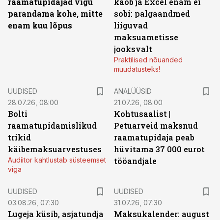
raamatupidajad vigu
kaob ja Excel enam ei
parandama kohe, mitte
sobi: palgaandmed
enam kuu lõpus
liiguvad
maksuametisse
jooksvalt
Praktilised nõuanded
muudatusteks!
UUDISED
ANALÜÜSID
28.07.26, 08:00
21.07.26, 08:00
Bolti
Kohtusaalist
|
raamatupidamislikud
Petuarveid maksnud
trikid
raamatupidaja peab
käibemaksuarvestuses
hüvitama 37 000 eurot
Audiitor kahtlustab süsteemset
tööandjale
viga
UUDISED
UUDISED
03.08.26, 07:30
31.07.26, 07:30
Lugeja küsib, asjatundja
Maksukalender: august