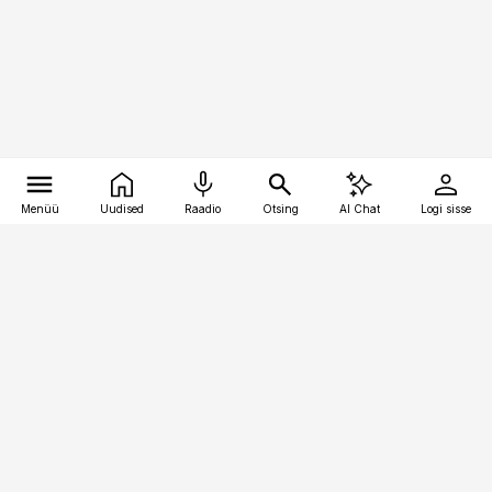
Menüü
Uudised
Raadio
Otsing
AI Chat
Logi sisse
Vana-Lõuna 39/1, 19094 Tallinn
(+372) 667 0111
raamatupidaja@raamatupidaja.ee
Telli
Reklaam
Firmast