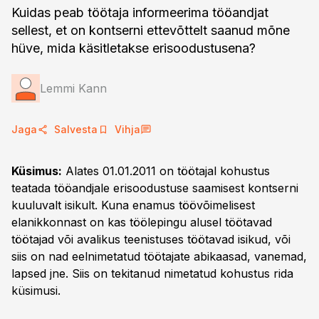
Kuidas peab töötaja informeerima tööandjat
sellest, et on kontserni ettevõttelt saanud mõne
hüve, mida käsitletakse erisoodustusena?
Lemmi Kann
Jaga
Salvesta
Vihja
Küsimus:
Alates 01.01.2011 on töötajal kohustus
teatada tööandjale erisoodustuse saamisest kontserni
kuuluvalt isikult. Kuna enamus töövõimelisest
elanikkonnast on kas töölepingu alusel töötavad
töötajad või avalikus teenistuses töötavad isikud, või
siis on nad eelnimetatud töötajate abikaasad, vanemad,
lapsed jne. Siis on tekitanud nimetatud kohustus rida
küsimusi.