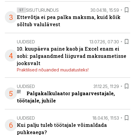
SISUTURUNDUS
30.04.18, 15:59
ST
3
Ettevõtja ei pea palka maksma, kuid kõik
sõltub valulävest
UUDISED
13.07.26, 07:30
10. kuupäeva paine kaob ja Excel enam ei
4
sobi: palgaandmed liiguvad maksuametisse
jooksvalt
Praktilised nõuanded muudatusteks!
UUDISED
31.12.25, 11:29
5
Palgakalkulaator palgaarvestajale,
töötajale, juhile
UUDISED
18.04.16, 11:53
6
Kui palju tuleb töötajale võimaldada
puhkeaega?