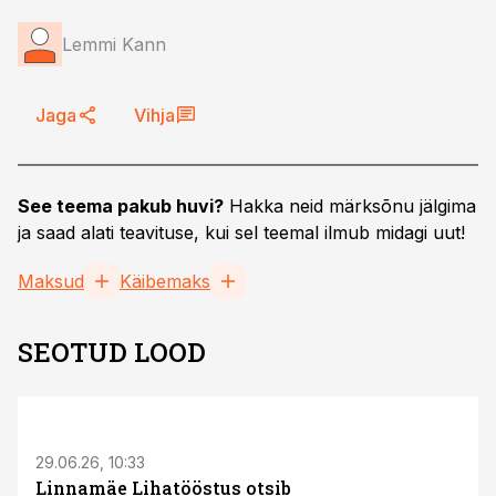
Lemmi Kann
Jaga
Vihja
See teema pakub huvi?
Hakka neid märksõnu jälgima
ja saad alati teavituse, kui sel teemal ilmub midagi uut!
Maksud
Käibemaks
SEOTUD LOOD
ST
29.06.26, 10:33
Linnamäe Lihatööstus otsib