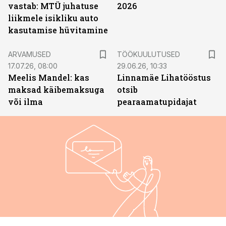
vastab: MTÜ juhatuse
2026
liikmele isikliku auto
kasutamise hüvitamine
ST
ARVAMUSED
TÖÖKUULUTUSED
17.07.26, 08:00
29.06.26, 10:33
Meelis Mandel: kas
Linnamäe Lihatööstus
maksad käibemaksuga
otsib
või ilma
pearaamatupidajat