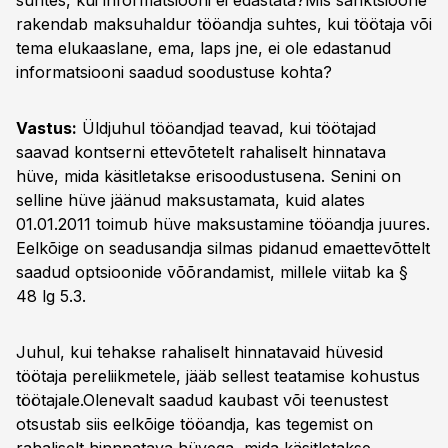
suhtes, kui informatsiooni ei edastata?Mis sanktsioone
rakendab maksuhaldur tööandja suhtes, kui töötaja või
tema elukaaslane, ema, laps jne, ei ole edastanud
informatsiooni saadud soodustuse kohta?
Vastus:
Üldjuhul tööandjad teavad, kui töötajad
saavad kontserni ettevõtetelt rahaliselt hinnatava
hüve, mida käsitletakse erisoodustusena. Senini on
selline hüve jäänud maksustamata, kuid alates
01.01.2011 toimub hüve maksustamine tööandja juures.
Eelkõige on seadusandja silmas pidanud emaettevõttelt
saadud optsioonide võõrandamist, millele viitab ka §
48 lg 5.3.
Juhul, kui tehakse rahaliselt hinnatavaid hüvesid
töötaja pereliikmetele, jääb sellest teatamise kohustus
töötajale.Olenevalt saadud kaubast või teenustest
otsustab siis eelkõige tööandja, kas tegemist on