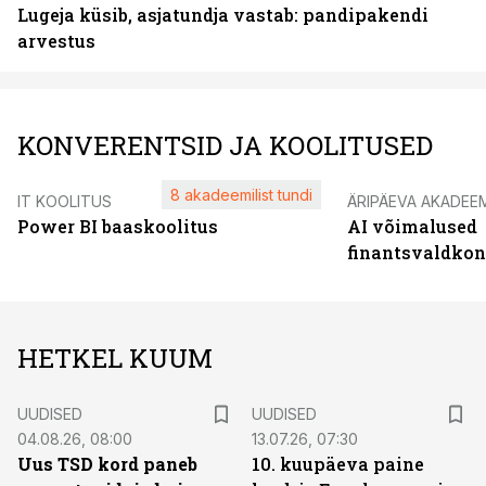
Lugeja küsib, asjatundja vastab: pandipakendi
arvestus
KONVERENTSID JA KOOLITUSED
8 akadeemilist tundi
IT KOOLITUS
ÄRIPÄEVA AKADEE
Power BI baaskoolitus
AI võimalused
finantsvaldko
HETKEL KUUM
UUDISED
UUDISED
04.08.26, 08:00
13.07.26, 07:30
Uus TSD kord paneb
10. kuupäeva paine