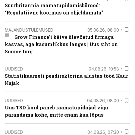
Suurbritannia raamatupidamisbürood:
“Regulatiivne koormus on ohjeldamatu”
MAJANDUSTULEMUSED
05.08.26, 08:00
Grow Finance’i käive ülevõetud firmaga
kasvas, aga kasumlikkus langes | Uus siht on
Soome turg
UUDISED
04.08.26, 10:58
Statistikaameti peadirektorina alustas tööd Kaur
Kajak
UUDISED
04.08.26, 08:00
Uus TSD kord paneb raamatupidajad vigu
parandama kohe, mitte enam kuu lõpus
UUDISED
04.08.26, 07:30