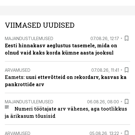
VIIMASED UUDISED
MAJANDUSTULEMUSED
07.08.26, 12:17
Eesti hinnakasv aeglustus tasemele, mida on
olnud vaid kaks korda kümne aasta jooksul
ARVAMUSED
07.08.26, 11:41
Eamets: u
usi ettevõtteid on rekordarv, kasvas ka
pankrottide arv
MAJANDUSTULEMUSED
06.08.26, 08:00
Numeri töötajate arv vähenes, aga tootlikkus
ja ärikasum tõusisid
ARVAMUSED
05.08.26, 13:22