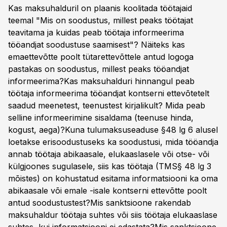
Kas maksuhalduril on plaanis koolitada töötajaid
teemal "Mis on soodustus, millest peaks töötajat
teavitama ja kuidas peab töötaja informeerima
tööandjat soodustuse saamisest"? Näiteks kas
emaettevõtte poolt tütarettevõttele antud logoga
pastakas on soodustus, millest peaks tööandjat
informeerima?Kas maksuhalduri hinnangul peab
töötaja informeerima tööandjat kontserni ettevõtetelt
saadud meenetest, teenustest kirjalikult? Mida peab
selline informeerimine sisaldama (teenuse hinda,
kogust, aega)?Kuna tulumaksuseaduse §48 lg 6 alusel
loetakse erisoodustuseks ka soodustusi, mida tööandja
annab töötaja abikaasale, elukaaslasele või otse- või
külgjoones sugulasele, siis kas töötaja (TMS§ 48 lg 3
mõistes) on kohustatud esitama informatsiooni ka oma
abikaasale või emale -isale kontserni ettevõtte poolt
antud soodustustest?Mis sanktsioone rakendab
maksuhaldur töötaja suhtes või siis töötaja elukaaslase