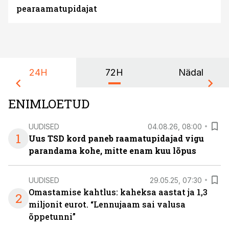
pearaamatupidajat
24H
72H
Nädal
ENIMLOETUD
UUDISED
04.08.26, 08:00
1
Uus TSD kord paneb raamatupidajad vigu
parandama kohe, mitte enam kuu lõpus
UUDISED
29.05.25, 07:30
Omastamise kahtlus: kaheksa aastat ja 1,3
2
miljonit eurot. “Lennujaam sai valusa
õppetunni”