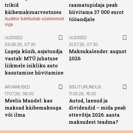
trikid
raamatupidaja peab
käibemaksuarvestuses
hüvitama 37 000 eurot
Audiitor kahtlustab süsteemset
tööandjale
viga
UUDISED
UUDISED
03.08.26, 07:30
31.07.26, 07:30
Lugeja küsib, asjatundja
Maksukalender: august
vastab: MTÜ juhatuse
2026
liikmele isikliku auto
kasutamise hüvitamine
ST
ARVAMUSED
SISUTURUNDUS
17.07.26, 08:00
11.05.26, 16:30
Meelis Mandel: kas
Autod, laenud ja
maksad käibemaksuga
dividendid – mida peab
või ilma
ettevõtja 2026. aasta
maksudest teadma?