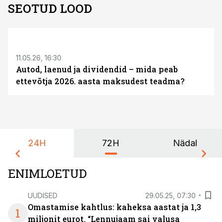
SEOTUD LOOD
ST
11.05.26, 16:30
Autod, laenud ja dividendid – mida peab
ettevõtja 2026. aasta maksudest teadma?
24H
72H
Nädal
ENIMLOETUD
UUDISED
29.05.25, 07:30
Omastamise kahtlus: kaheksa aastat ja 1,3
1
miljonit eurot. “Lennujaam sai valusa