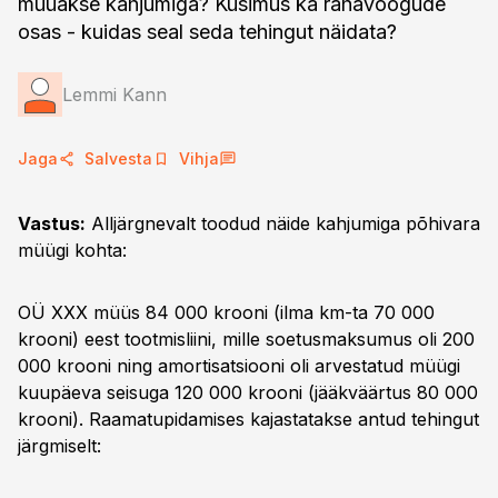
müüakse kahjumiga? Küsimus ka rahavoogude
osas - kuidas seal seda tehingut näidata?
Lemmi Kann
Jaga
Salvesta
Vihja
Vastus:
Alljärgnevalt toodud näide kahjumiga põhivara
müügi kohta:
OÜ XXX müüs 84 000 krooni (ilma km-ta 70 000
krooni) eest tootmisliini, mille soetusmaksumus oli 200
000 krooni ning amortisatsiooni oli arvestatud müügi
kuupäeva seisuga 120 000 krooni (jääkväärtus 80 000
krooni). Raamatupidamises kajastatakse antud tehingut
järgmiselt: