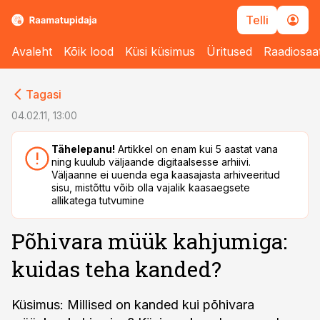
Telli
Avaleht
Kõik lood
Küsi küsimus
Üritused
Raadiosaa
cebook
cebook
Tagasi
Twitter)
Twitter)
04.02.11, 13:00
kedIn
kedIn
Tähelepanu!
Artikkel on enam kui 5 aastat vana
ning kuulub väljaande digitaalsesse arhiivi.
ail
ail
Väljaanne ei uuenda ega kaasajasta arhiveeritud
sisu, mistõttu võib olla vajalik kaasaegsete
k
k
allikatega tutvumine
Põhivara müük kahjumiga:
kuidas teha kanded?
Küsimus: Millised on kanded kui põhivara