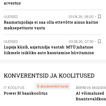
arvestus
UUDISED
03.08.26, 08:00
Raamatupidaja ei saa olla ettevõtte ainus kaitse
maksepettuste vastu
UUDISED
03.08.26, 07:30
Lugeja küsib, asjatundja vastab: MTÜ juhatuse
liikmele isikliku auto kasutamise hüvitamine
KONVERENTSID JA KOOLITUSED
8 akadeemilist tundi
IT KOOLITUS
ÄRIPÄEVA AKADEE
Power BI baaskoolitus
AI võimalused
finantsvaldko