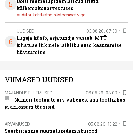
Bolti raamatupidamislikud trikid
5
käibemaksuarvestuses
Audiitor kahtlustab süsteemset viga
UUDISED
03.08.26, 07:30
Lugeja küsib, asjatundja vastab: MTÜ
6
juhatuse liikmele isikliku auto kasutamise
hüvitamine
VIIMASED UUDISED
MAJANDUSTULEMUSED
06.08.26, 08:00
Numeri töötajate arv vähenes, aga tootlikkus
ja ärikasum tõusisid
ARVAMUSED
05.08.26, 13:22
Suurbritannia raamatupidamisbürood: