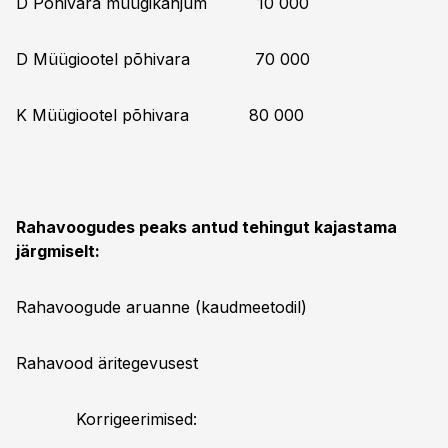
D Põhivara müügikahjum 10 000
D Müügiootel põhivara 70 000
K Müügiootel põhivara 80 000
Rahavoogudes peaks antud tehingut kajastama
järgmiselt:
Rahavoogude aruanne (kaudmeetodil)
Rahavood äritegevusest
Korrigeerimised: