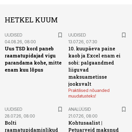
HETKEL KUUM
UUDISED
UUDISED
04.08.26, 08:00
13.07.26, 07:30
Uus TSD kord paneb
10. kuupäeva paine
raamatupidajad vigu
kaob ja Excel enam ei
parandama kohe, mitte
sobi: palgaandmed
enam kuu lõpus
liiguvad
maksuametisse
jooksvalt
Praktilised nõuanded
muudatusteks!
UUDISED
ANALÜÜSID
28.07.26, 08:00
21.07.26, 08:00
Bolti
Kohtusaalist
|
raamatupidamislikud
Petuarveid maksnud