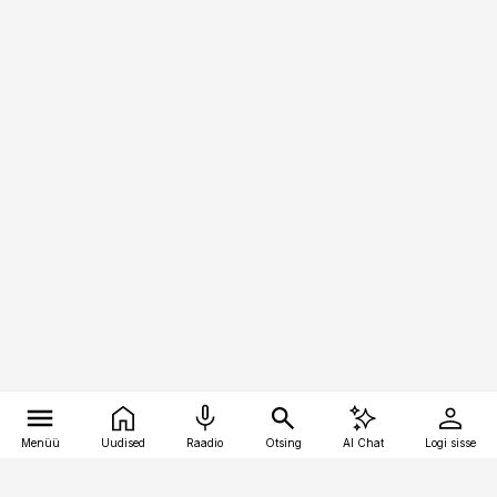
Menüü
Uudised
Raadio
Otsing
AI Chat
Logi sisse