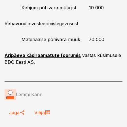
Kahjum põhivara müügist 10 000
Rahavood investeerimistegevusest
Materiaalse põhivara müük 70 000
Äripäeva käsiraamatute foorumis
vastas küsimusele
BDO Eesti AS.
Lemmi Kann
Jaga
Vihja