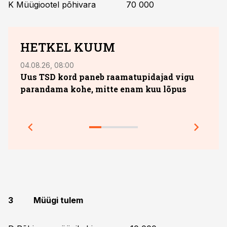
K Müügiootel põhivara 70 000
HETKEL KUUM
04.08.26, 08:00
13.07.
Uus TSD kord paneb raamatupidajad vigu
10. 
parandama kohe, mitte enam kuu lõpus
sobi
jook
Prakt
3 Müügi tulem