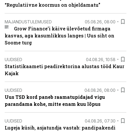
“Regulatiivne koormus on ohjeldamatu”
MAJANDUSTULEMUSED
05.08.26, 08:00
Grow Finance’i käive ülevõetud firmaga
kasvas, aga kasumlikkus langes | Uus siht on
Soome turg
UUDISED
04.08.26, 10:58
Statistikaameti peadirektorina alustas tööd Kaur
Kajak
UUDISED
04.08.26, 08:00
Uus TSD kord paneb raamatupidajad vigu
parandama kohe, mitte enam kuu lõpus
UUDISED
04.08.26, 07:30
Lugeja küsib, asjatundja vastab: pandipakendi