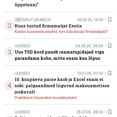
õppetunni”
SISUTURUNDUS
06.02.25, 14:00
ST
2
Kuus tuntud firmamatjat Eestis
Kuidas tuvastada ärijuhid, kes kasutavad firmamatjaid?
UUDISED
04.08.26, 08:00
3
Uus TSD kord paneb raamatupidajad vigu
parandama kohe, mitte enam kuu lõpus
UUDISED
13.07.26, 07:30
10. kuupäeva paine kaob ja Excel enam ei
4
sobi: palgaandmed liiguvad maksuametisse
jooksvalt
Praktilised nõuanded muudatusteks!
UUDISED
28.07.26, 08:00