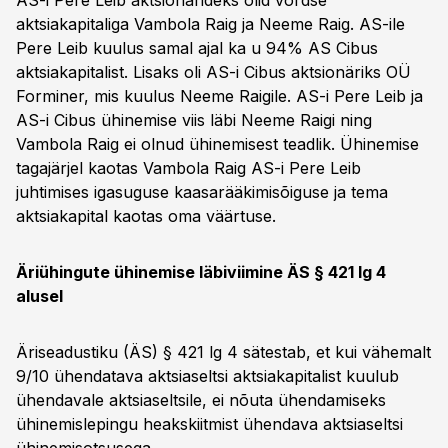
AS-i Pere Leib aktsionärideks olid võrdse
aktsiakapitaliga Vambola Raig ja Neeme Raig. AS-ile
Pere Leib kuulus samal ajal ka u 94% AS Cibus
aktsiakapitalist. Lisaks oli AS-i Cibus aktsionäriks OÜ
Forminer, mis kuulus Neeme Raigile. AS-i Pere Leib ja
AS-i Cibus ühinemise viis läbi Neeme Raigi ning
Vambola Raig ei olnud ühinemisest teadlik. Ühinemise
tagajärjel kaotas Vambola Raig AS-i Pere Leib
juhtimises igasuguse kaasarääkimisõiguse ja tema
aktsiakapital kaotas oma väärtuse.
Äriühingute ühinemise läbiviimine ÄS § 421 lg 4
alusel
Äriseadustiku (ÄS) § 421 lg 4 sätestab, et kui vähemalt
9/10 ühendatava aktsiaseltsi aktsiakapitalist kuulub
ühendavale aktsiaseltsile, ei nõuta ühendamiseks
ühinemislepingu heakskiitmist ühendava aktsiaseltsi