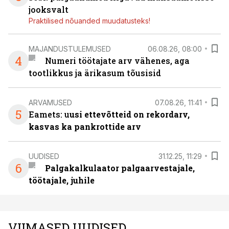
jooksvalt
Praktilised nõuanded muudatusteks!
MAJANDUSTULEMUSED
06.08.26, 08:00
4
Numeri töötajate arv vähenes, aga
tootlikkus ja ärikasum tõusisid
ARVAMUSED
07.08.26, 11:41
5
Eamets: u
usi ettevõtteid on rekordarv,
kasvas ka pankrottide arv
UUDISED
31.12.25, 11:29
6
Palgakalkulaator palgaarvestajale,
töötajale, juhile
VIIMASED UUDISED