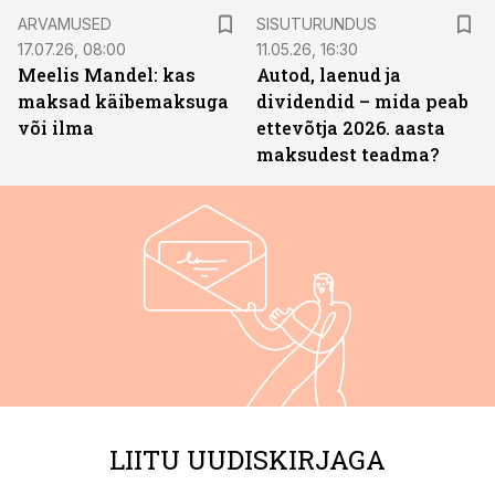
ST
ARVAMUSED
SISUTURUNDUS
17.07.26, 08:00
11.05.26, 16:30
Meelis Mandel: kas
Autod, laenud ja
maksad käibemaksuga
dividendid – mida peab
või ilma
ettevõtja 2026. aasta
maksudest teadma?
LIITU UUDISKIRJAGA