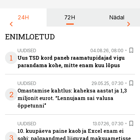
24H
72H
Nädal
ENIMLOETUD
UUDISED
04.08.26, 08:00
1
Uus TSD kord paneb raamatupidajad vigu
parandama kohe, mitte enam kuu lõpus
UUDISED
29.05.25, 07:30
Omastamise kahtlus: kaheksa aastat ja 1,3
2
miljonit eurot. “Lennujaam sai valusa
õppetunni”
UUDISED
13.07.26, 07:30
10. kuupäeva paine kaob ja Excel enam ei
3
sobi: palgaandmed liiguvad maksuametisse