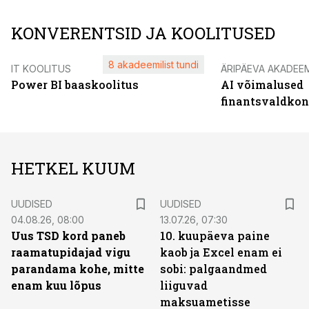
KONVERENTSID JA KOOLITUSED
8 akadeemilist tundi
IT KOOLITUS
ÄRIPÄEVA AKADEE
Power BI baaskoolitus
AI võimalused
finantsvaldko
HETKEL KUUM
UUDISED
UUDISED
04.08.26, 08:00
13.07.26, 07:30
Uus TSD kord paneb
10. kuupäeva paine
raamatupidajad vigu
kaob ja Excel enam ei
parandama kohe, mitte
sobi: palgaandmed
enam kuu lõpus
liiguvad
maksuametisse