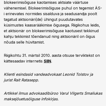
blokeerimisõiguse kaotamises aktsiate väärtuse
vähenemisel. Blokeerimisõiguse puhul on tegemist ÄS-
i erinevates normides sisalduva ja seadusandja poolt
tagatud aktsionäri(de) ühingut puudutavates
küsimustes kaasarääkimise õigusega. Riigikohus leidis,
et aktsionär on blokeerimisõiguse kaotusest tekkinud
kahju tekkimist tõendanud ning aktsionäril on õigus
nõuda selle hüvitamist.
Riigikohtu 31. märtsil 2010. aasta otsuse terviktekst on
kättesaadav internetis
SIIN
.
Klienti esindasid vandeadvokaat Leonid Tolstov ja
jurist Rait Ratasepp.
Artikkel ilmus advokaadibüroo Varul Vilgerts Smaliukas
maksejõuetusõiguse infokirjas.