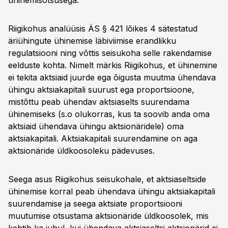
ühinemisotsusega.
Riigikohus analüüsis ÄS § 421 lõikes 4 sätestatud
äriühingute ühinemise läbiviimise erandlikku
regulatsiooni ning võttis seisukoha selle rakendamise
eelduste kohta. Nimelt märkis Riigikohus, et ühinemine
ei tekita aktsiaid juurde ega õigusta muutma ühendava
ühingu aktsiakapitali suurust ega proportsioone,
mistõttu peab ühendav aktsiaselts suurendama
ühinemiseks (s.o olukorras, kus ta soovib anda oma
aktsiaid ühendava ühingu aktsionäridele) oma
aktsiakapitali. Aktsiakapitali suurendamine on aga
aktsionäride üldkoosoleku pädevuses.
Seega asus Riigikohus seisukohale, et aktsiaseltside
ühinemise korral peab ühendava ühingu aktsiakapitali
suurendamise ja seega aktsiate proportsiooni
muutumise otsustama aktsionäride üldkoosolek, mis