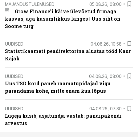
MAJANDUSTULEMUSED
05.08.26, 08:00
Grow Finance’i käive ülevõetud firmaga
kasvas, aga kasumlikkus langes | Uus siht on
Soome turg
UUDISED
04.08.26, 10:58
Statistikaameti peadirektorina alustas tööd Kaur
Kajak
UUDISED
04.08.26, 08:00
Uus TSD kord paneb raamatupidajad vigu
parandama kohe, mitte enam kuu lõpus
UUDISED
04.08.26, 07:30
Lugeja küsib, asjatundja vastab: pandipakendi
arvestus