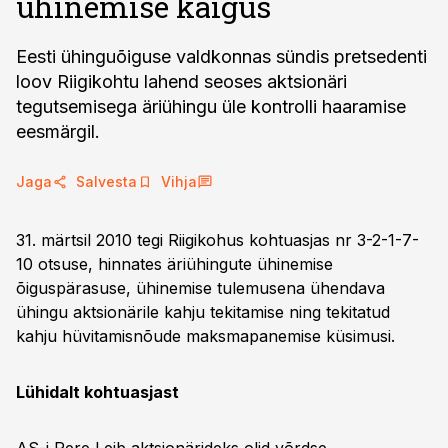
ühinemise käigus
Eesti ühinguõiguse valdkonnas sündis pretsedenti
loov Riigikohtu lahend seoses aktsionäri
tegutsemisega äriühingu üle kontrolli haaramise
eesmärgil.
Jaga
Salvesta
Vihja
31. märtsil 2010 tegi Riigikohus kohtuasjas nr 3-2-1-7-
10 otsuse, hinnates äriühingute ühinemise
õiguspärasuse, ühinemise tulemusena ühendava
ühingu aktsionärile kahju tekitamise ning tekitatud
kahju hüvitamisnõude maksmapanemise küsimusi.
Lühidalt kohtuasjast