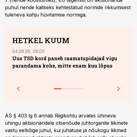
7 (nende koostoimes), s.o tegemist on aktsionäride
puhul nende kaitseks kehtestatud normide rikkumisest
tuleneva kahju hüvitamise normiga.
HETKEL KUUM
04.08.26, 08:00
29.05
Uus TSD kord paneb raamatupidajad vigu
Omas
parandama kohe, mitte enam kuu lõpus
milj
õppe
ÄS § 403 lg 6 annab Riigikohtu arvates ühineva
ühingu aktsionäridele otsenõude juhtorganite liikmete
vastu eelkõige juhul, kui juhatuse ja nõukogu liikmed