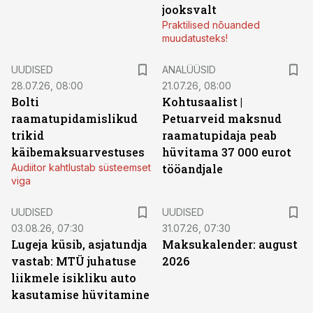
jooksvalt
Praktilised nõuanded
muudatusteks!
UUDISED
ANALÜÜSID
28.07.26, 08:00
21.07.26, 08:00
Bolti
Kohtusaalist
|
raamatupidamislikud
Petuarveid maksnud
trikid
raamatupidaja peab
käibemaksuarvestuses
hüvitama 37 000 eurot
Audiitor kahtlustab süsteemset
tööandjale
viga
UUDISED
UUDISED
03.08.26, 07:30
31.07.26, 07:30
Lugeja küsib, asjatundja
Maksukalender: august
vastab: MTÜ juhatuse
2026
liikmele isikliku auto
kasutamise hüvitamine