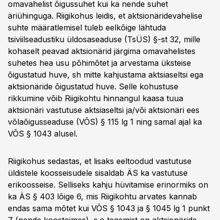
omavahelist õigussuhet kui ka nende suhet
äriühinguga. Riigikohus leidis, et aktsionäridevahelise
suhte määratlemisel tuleb eelkõige lähtuda
tsiviilseadustiku üldosaseaduse (TsÜS) §-st 32, mille
kohaselt peavad aktsionärid järgima omavahelistes
suhetes hea usu põhimõtet ja arvestama üksteise
õigustatud huve, sh mitte kahjustama aktsiaseltsi ega
aktsionäride õigustatud huve. Selle kohustuse
rikkumine võib Riigikohtu hinnangul kaasa tuua
aktsionäri vastutuse aktsiaseltsi ja/või aktsionäri ees
võlaõigusseaduse (VÕS) § 115 lg 1 ning samal ajal ka
VÕS § 1043 alusel.
Riigikohus sedastas, et lisaks eeltoodud vastutuse
üldistele koosseisudele sisaldab ÄS ka vastutuse
erikoosseise. Selliseks kahju hüvitamise erinormiks on
ka ÄS § 403 lõige 6, mis Riigikohtu arvates kannab
endas sama mõtet kui VÕS § 1043 ja § 1045 lg 1 punkt