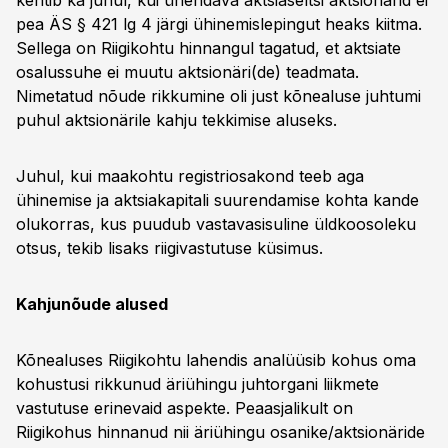
kehtib ka juhul, kui ühendava aktsiaseltsi aktsionärid ei
pea ÄS § 421 lg 4 järgi ühinemislepingut heaks kiitma.
Sellega on Riigikohtu hinnangul tagatud, et aktsiate
osalussuhe ei muutu aktsionäri(de) teadmata.
Nimetatud nõude rikkumine oli just kõnealuse juhtumi
puhul aktsionärile kahju tekkimise aluseks.
Juhul, kui maakohtu registriosakond teeb aga
ühinemise ja aktsiakapitali suurendamise kohta kande
olukorras, kus puudub vastavasisuline üldkoosoleku
otsus, tekib lisaks riigivastutuse küsimus.
Kahjunõude alused
Kõnealuses Riigikohtu lahendis analüüsib kohus oma
kohustusi rikkunud äriühingu juhtorgani liikmete
vastutuse erinevaid aspekte. Peaasjalikult on
Riigikohus hinnanud nii äriühingu osanike/aktsionäride