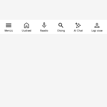
Menüü
Uudised
Raadio
Otsing
AI Chat
Logi sisse
Vana-Lõuna 39/1, 19094 Tallinn
(+372) 667 0111
raamatupidaja@raamatupidaja.ee
Telli
Reklaam
Firmast
Sisu kasutamisõigused
Ajakirjaniku
eetikakoodeks