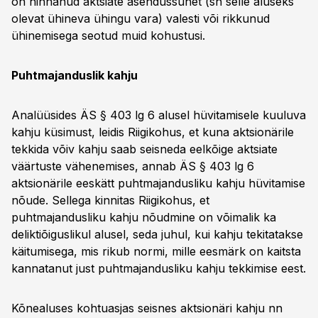
on hinnanud aktsiate asendussuhet (sh selle aluseks
olevat ühineva ühingu vara) valesti või rikkunud
ühinemisega seotud muid kohustusi.
Puhtmajanduslik kahju
Analüüsides ÄS § 403 lg 6 alusel hüvitamisele kuuluva
kahju küsimust, leidis Riigikohus, et kuna aktsionärile
tekkida võiv kahju saab seisneda eelkõige aktsiate
väärtuste vähenemises, annab ÄS § 403 lg 6
aktsionärile eeskätt puhtmajandusliku kahju hüvitamise
nõude. Sellega kinnitas Riigikohus, et
puhtmajandusliku kahju nõudmine on võimalik ka
deliktiõiguslikul alusel, seda juhul, kui kahju tekitatakse
käitumisega, mis rikub normi, mille eesmärk on kaitsta
kannatanut just puhtmajandusliku kahju tekkimise eest.
Kõnealuses kohtuasjas seisnes aktsionäri kahju nn