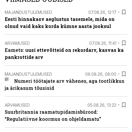
MAJANDUSTULEMUSED
07.08.26, 12:17
Eesti hinnakasv aeglustus tasemele, mida on
olnud vaid kaks korda kümne aasta jooksul
ARVAMUSED
07.08.26, 11:41
Eamets: u
usi ettevõtteid on rekordarv, kasvas ka
pankrottide arv
MAJANDUSTULEMUSED
06.08.26, 08:00
Numeri töötajate arv vähenes, aga tootlikkus
ja ärikasum tõusisid
ARVAMUSED
05.08.26, 13:22
Suurbritannia raamatupidamisbürood:
“Regulatiivne koormus on ohjeldamatu”