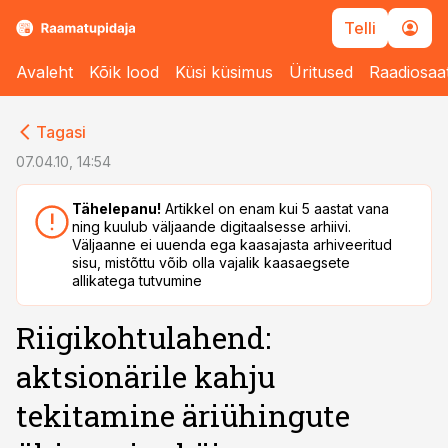
Telli
Avaleht
Kõik lood
Küsi küsimus
Üritused
Raadiosaa
cebook
cebook
Tagasi
Twitter)
Twitter)
07.04.10, 14:54
kedIn
kedIn
Tähelepanu!
Artikkel on enam kui 5 aastat vana
ning kuulub väljaande digitaalsesse arhiivi.
ail
ail
Väljaanne ei uuenda ega kaasajasta arhiveeritud
sisu, mistõttu võib olla vajalik kaasaegsete
k
k
allikatega tutvumine
Riigikohtulahend:
aktsionärile kahju
tekitamine äriühingute