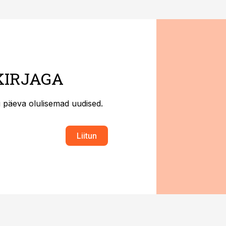
KIRJAGA
ti päeva olulisemad uudised.
Liitun