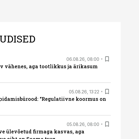
UDISED
06.08.26, 08:00
rv vähenes, aga tootlikkus ja ärikasum
05.08.26, 13:22
pidamisbürood: “Regulatiivne koormus on
05.08.26, 08:00
ve ülevõetud firmaga kasvas, aga
us siht on Soome turg