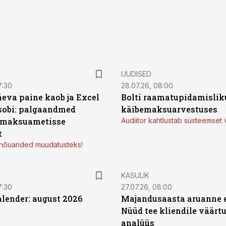
UUDISED
7:30
28.07.26, 08:00
äeva paine kaob ja Excel
Bolti raamatupidamisliku
sobi: palgaandmed
käibemaksuarvestuses
 maksuametisse
Audiitor kahtlustab süsteemset 
t
d nõuanded muudatusteks!
KASULIK
7:30
27.07.26, 08:00
ender: august 2026
Majandusaasta aruanne e
Nüüd tee kliendile väärtu
analüüs