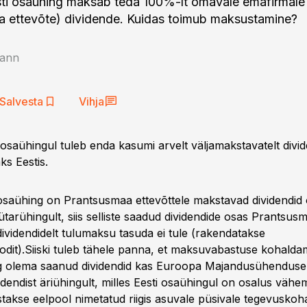
sti osaühing maksab teda 100%-lt omavale emafirmale
a ettevõte) dividende. Kuidas toimub maksustamine?
ann
Salvesta
Vihja
 osaühingul tuleb enda kasumi arvelt väljamakstavatelt divid
ks Eestis.
 osaühing on Prantsusmaa ettevõttele makstavad dividendi
tarühingult, siis selliste saadud dividendide osas Prantsus
dividendidelt tulumaksu tasuda ei tule (rakendatakse
dit).Siiski tuleb tähele panna, et maksuvabastuse kohalda
g olema saanud dividendid kas Euroopa Majandusühenduse l
sidendist äriühingult, milles Eesti osaühingul on osalus vähe
stakse eelpool nimetatud riigis asuvale püsivale tegevuskoh