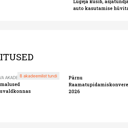
Lugeja küsib, asjatundj
auto kasutamise hüvi
LITUSED
8 akadeemilist tundi
Pärnu
VA AKADEEMIA
imalused
Raamatupidamiskonvere
tsvaldkonnas
2026