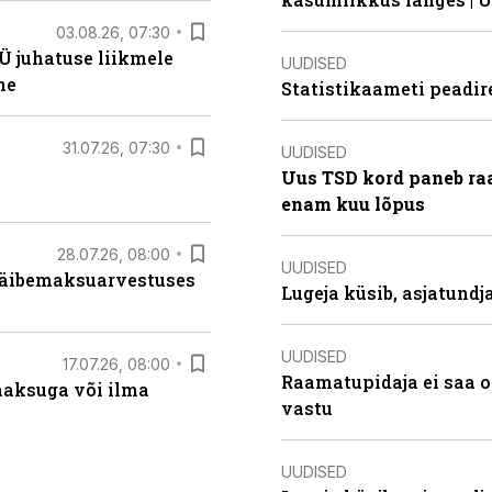
03.08.26, 07:30
Ü juhatuse liikmele
UUDISED
ne
Statistikaameti peadir
31.07.26, 07:30
UUDISED
Uus TSD kord paneb ra
enam kuu lõpus
28.07.26, 08:00
UUDISED
 käibemaksuarvestuses
Lugeja küsib, asjatund
UUDISED
17.07.26, 08:00
Raamatupidaja ei saa o
aksuga või ilma
vastu
UUDISED