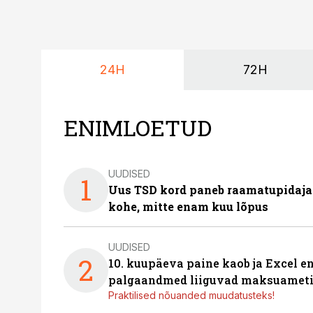
24H
72H
ENIMLOETUD
UUDISED
1
Uus TSD kord paneb raamatupidaj
kohe, mitte enam kuu lõpus
UUDISED
2
10. kuupäeva paine kaob ja Excel en
palgaandmed liiguvad maksuameti
Praktilised nõuanded muudatusteks!