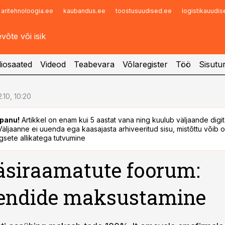
aritehnoloogia.ee
kaubandus.ee
toostusuudised.ee
logistikauudi
Infopank
Radar
iosaated
Videod
Teabevara
Võlaregister
Töö
Sisutu
2.10, 10:20
panu!
Artikkel on enam kui 5 aastat vana ning kuulub väljaande digi
. Väljaanne ei uuenda ega kaasajasta arhiveeritud sisu, mistõttu võib ol
sete allikatega tutvumine
siraamatute foorum:
dendide maksustamine