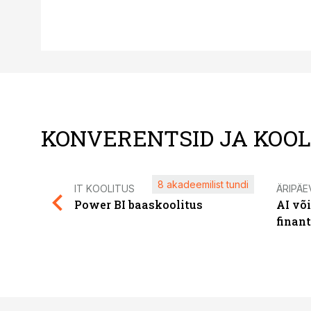
KONVERENTSID JA KOO
8 akadeemilist tundi
IT KOOLITUS
ÄRIPÄE
Power BI baaskoolitus
AI võ
finan