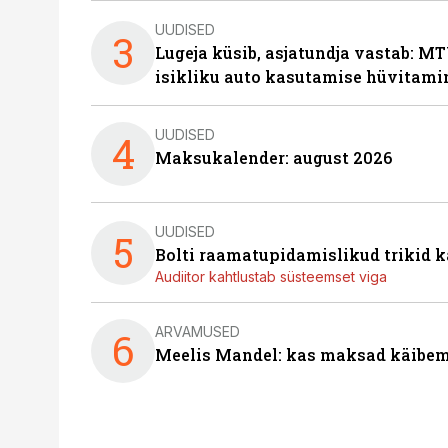
UUDISED
3
Lugeja küsib, asjatundja vastab: MT
isikliku auto kasutamise hüvitami
UUDISED
4
Maksukalender: august 2026
UUDISED
5
Bolti raamatupidamislikud trikid
Audiitor kahtlustab süsteemset viga
ARVAMUSED
6
Meelis Mandel: kas maksad käibem