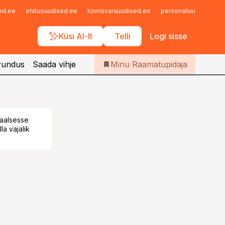
Iseteenindus
sed.ee
ehitusuudised.ee
kinnisvarauudised.ee
personaliuudised.ee
Telli Raamatupidaja
Küsi AI-lt
Telli
Logi sisse
rundus
Saada vihje
Minu Raamatupidaja
taalsesse
la vajalik