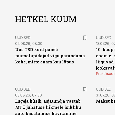
HETKEL KUUM
UUDISED
UUDISED
04.08.26, 08:00
13.07.26, 0
Uus TSD kord paneb
10. kuup
raamatupidajad vigu parandama
enam ei 
kohe, mitte enam kuu lõpus
liiguvad
jooksval
Praktilise
UUDISED
UUDISED
03.08.26, 07:30
31.07.26, 0
Lugeja küsib, asjatundja vastab:
Maksukal
MTÜ juhatuse liikmele isikliku
auto kasutamise hüvitamine