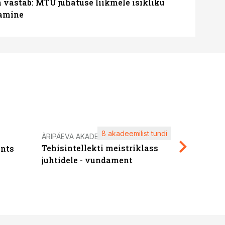
a vastab: MTÜ juhatuse liikmele isikliku
tamine
8 akadeemilist tundi
Kasuta ä
ÄRIPÄEVA AKADEEMIA
Tehisintellekti meistriklass
nts
maksuva
juhtidele - vundament