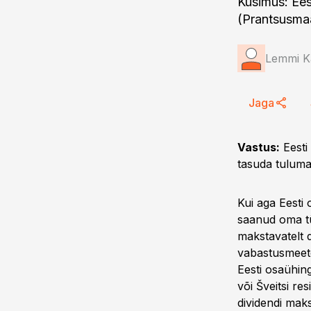
Küsimus: Ee
(Prantsusma
Lemmi K
Jaga
Vastus:
Eesti
tasuda tuluma
Kui aga Eesti
saanud oma tü
makstavatelt 
vabastusmeeto
Eesti osaühin
või Šveitsi re
dividendi mak