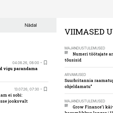
Nädal
VIIMASED U
MAJANDUSTULEMUSED
Numeri töötajate a
tõusisid
04.08.26, 08:00
ad vigu parandama
ARVAMUSED
Suurbritannia raamatu
ohjeldamatu”
13.07.26, 07:30
am ei sobi:
sse jooksvalt
MAJANDUSTULEMUSED
Grow Finance’i käi
kasumlikkus langes | U