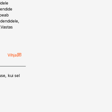
idele
dendide
 peab
idendidele,
.Vastas
Vihja
se, kui sel