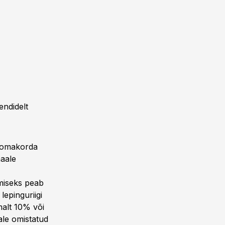
endidelt
d omakorda
maale
miseks peab
epinguriigi
malt 10% või
ale omistatud