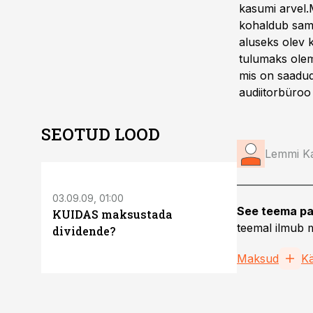
kasumi arvel.
kohaldub samu
aluseks olev 
tulumaks olema
mis on saadud
audiitorbüroo
SEOTUD LOOD
Lemmi K
03.09.09, 01:00
18.06.09, 01:0
See teema pa
KUIDAS maksustada
KUIDAS ma
teemal ilmub m
dividende?
Maksud
K