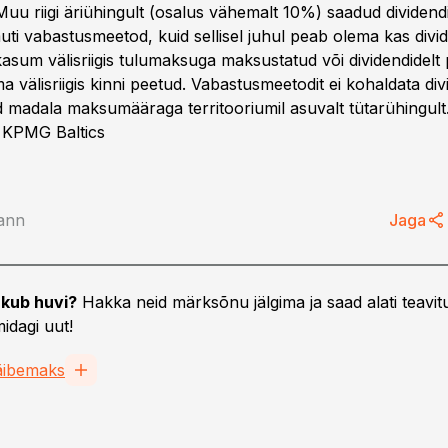
Muu riigi äriühingult (osalus vähemalt 10%) saadud dividend
ti vabastusmeetod, kuid sellisel juhul peab olema kas divi
kasum välisriigis tulumaksuga maksustatud või dividendidelt
 välisriigis kinni peetud. Vabastusmeetodit ei kohaldata div
 madala maksumääraga territooriumil asuvalt tütarühingult
 KPMG Baltics
ann
Jaga
ST
0
11.05.26, 16:30
kub huvi?
Hakka neid märksõnu jälgima ja saad alati teavitu
ksta dividende?
Autod, laenud ja dividendid –
idagi uut!
mida peab ettevõtja 2026.
aasta maksudest teadma?
äibemaks