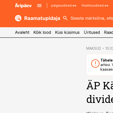
palgauudised.ee
finantsuudised.ee
kaubandus.ee
imelineajalugu.ee
kinnisvarauudised.ee
imelineteadus.ee
Avaleht
Kõik lood
Küsi küsimus
Üritused
Raad
cebook
cebook
MAKSUD
10.0
Twitter)
Twitter)
Tähele
kedIn
kedIn
arhiivi
kaasaeg
ail
ail
ÄP Kä
k
k
divi