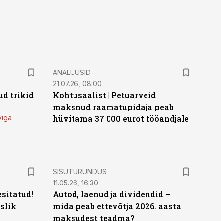
ANALÜÜSID
21.07.26, 08:00
d trikid
Kohtusaalist
|
Petuarveid
maksnud raamatupidaja peab
viga
hüvitama 37 000 eurot tööandjale
ST
SISUTURUNDUS
11.05.26, 16:30
sitatud!
Autod, laenud ja dividendid –
slik
mida peab ettevõtja 2026. aasta
maksudest teadma?