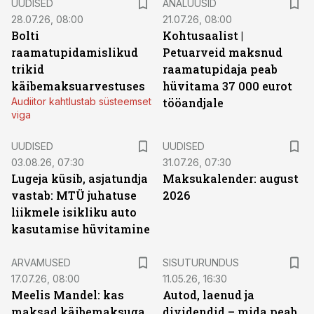
UUDISED
ANALÜÜSID
28.07.26, 08:00
21.07.26, 08:00
Bolti
Kohtusaalist
|
raamatupidamislikud
Petuarveid maksnud
trikid
raamatupidaja peab
käibemaksuarvestuses
hüvitama 37 000 eurot
Audiitor kahtlustab süsteemset
tööandjale
viga
UUDISED
UUDISED
03.08.26, 07:30
31.07.26, 07:30
Lugeja küsib, asjatundja
Maksukalender: august
vastab: MTÜ juhatuse
2026
liikmele isikliku auto
kasutamise hüvitamine
ST
ARVAMUSED
SISUTURUNDUS
17.07.26, 08:00
11.05.26, 16:30
Meelis Mandel: kas
Autod, laenud ja
maksad käibemaksuga
dividendid – mida peab