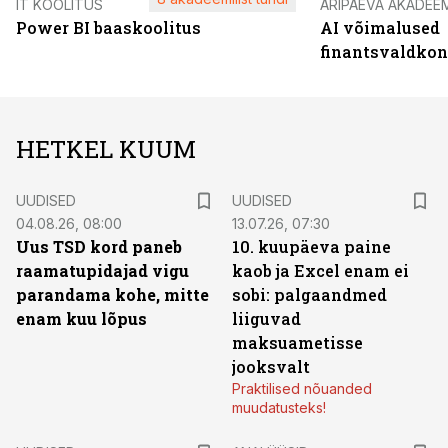
IT KOOLITUS
ÄRIPÄEVA AKADEE
Power BI baaskoolitus
AI võimalused
finantsvaldko
HETKEL KUUM
UUDISED
UUDISED
04.08.26, 08:00
13.07.26, 07:30
Uus TSD kord paneb
10. kuupäeva paine
raamatupidajad vigu
kaob ja Excel enam ei
parandama kohe, mitte
sobi: palgaandmed
enam kuu lõpus
liiguvad
maksuametisse
jooksvalt
Praktilised nõuanded
muudatusteks!