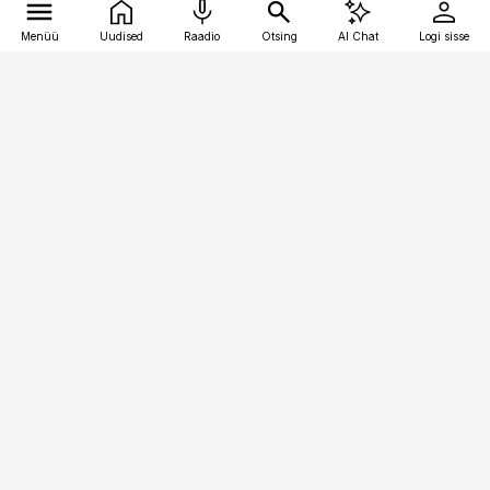
Menüü
Uudised
Raadio
Otsing
AI Chat
Logi sisse
Vana-Lõuna 39/1, 19094 Tallinn
(+372) 667 0111
raamatupidaja@raamatupidaja.ee
Telli
Reklaam
Firmast
Sisu kasutamisõigused
Ajakirjaniku
eetikakoodeks
Üldtingimused
Privaatsustingimused
Küpsiste poliitika
KKK
Eesti Meediaettevõtete
Eelistuste haldamine
Liit