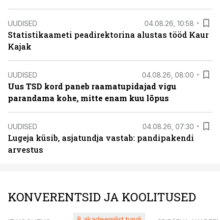
UUDISED
04.08.26, 10:58
Statistikaameti peadirektorina alustas tööd Kaur
Kajak
UUDISED
04.08.26, 08:00
Uus TSD kord paneb raamatupidajad vigu
parandama kohe, mitte enam kuu lõpus
UUDISED
04.08.26, 07:30
Lugeja küsib, asjatundja vastab: pandipakendi
arvestus
KONVERENTSID JA KOOLITUSED
8 akadeemilist tundi