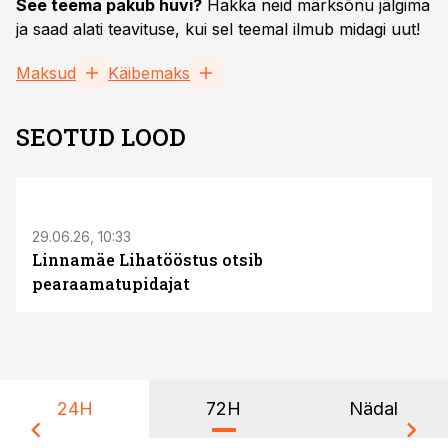
See teema pakub huvi?
Hakka neid märksõnu jälgima
ja saad alati teavituse, kui sel teemal ilmub midagi uut!
Maksud
Käibemaks
SEOTUD LOOD
ST
29.06.26, 10:33
Linnamäe Lihatööstus otsib
pearaamatupidajat
24H
72H
Nädal