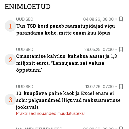
ENIMLOETUD
UUDISED
04.08.26, 08:00
1
Uus TSD kord paneb raamatupidajad vigu
parandama kohe, mitte enam kuu lõpus
UUDISED
29.05.25, 07:30
Omastamise kahtlus: kaheksa aastat ja 1,3
2
miljonit eurot. “Lennujaam sai valusa
õppetunni”
UUDISED
13.07.26, 07:30
10. kuupäeva paine kaob ja Excel enam ei
3
sobi: palgaandmed liiguvad maksuametisse
jooksvalt
Praktilised nõuanded muudatusteks!