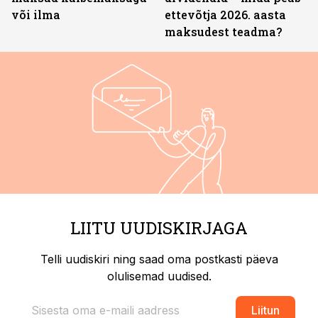
või ilma
ettevõtja 2026. aasta
maksudest teadma?
LIITU UUDISKIRJAGA
Telli uudiskiri ning saad oma postkasti päeva
olulisemad uudised.
Liitun