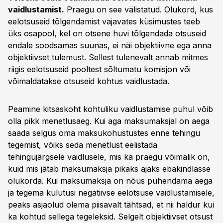
vaidlustamist.
Praegu on see välistatud. Olukord, kus
eelotsuseid tõlgendamist vajavates küsimustes teeb
üks osapool, kel on otsene huvi tõlgendada otsuseid
endale soodsamas suunas, ei näi objektiivne ega anna
objektiivset tulemust. Sellest tulenevalt annab mitmes
riigis eelotsuseid pooltest sõltumatu komisjon või
võimaldatakse otsuseid kohtus vaidlustada.
Peamine kitsaskoht kohtuliku vaidlustamise puhul võib
olla pikk menetlusaeg. Kui aga maksumaksjal on aega
saada selgus oma maksukohustustes enne tehingu
tegemist, võiks seda menetlust eelistada
tehingujärgsele vaidlusele, mis ka praegu võimalik on,
kuid mis jätab maksumaksja pikaks ajaks ebakindlasse
olukorda. Kui maksumaksja on nõus pühendama aega
ja tegema kulutusi negatiivse eelotsuse vaidlustamisele,
peaks asjaolud olema piisavalt tähtsad, et nii haldur kui
ka kohtud sellega tegeleksid. Selgelt objektiivset otsust