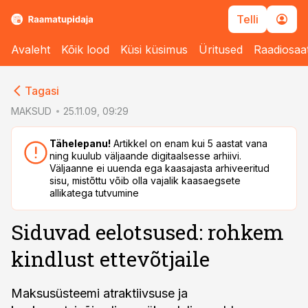
Telli
Avaleht
Kõik lood
Küsi küsimus
Üritused
Raadiosaa
cebook
cebook
Tagasi
Twitter)
Twitter)
MAKSUD
25.11.09, 09:29
kedIn
kedIn
Tähelepanu!
Artikkel on enam kui 5 aastat vana
ning kuulub väljaande digitaalsesse arhiivi.
ail
ail
Väljaanne ei uuenda ega kaasajasta arhiveeritud
sisu, mistõttu võib olla vajalik kaasaegsete
k
k
allikatega tutvumine
Siduvad eelotsused: rohkem
kindlust ettevõtjaile
Maksusüsteemi atraktiivsuse ja