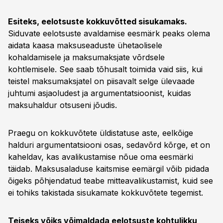
Esiteks, eelotsuste kokkuvõtted sisukamaks.
Siduvate eelotsuste avaldamise eesmärk peaks olema
aidata kaasa maksuseaduste ühetaolisele
kohaldamisele ja maksumaksjate võrdsele
kohtlemisele. See saab tõhusalt toimida vaid siis, kui
teistel maksumaksjatel on piisavalt selge ülevaade
juhtumi asjaoludest ja argumentatsioonist, kuidas
maksuhaldur otsuseni jõudis.
Praegu on kokkuvõtete üldistatuse aste, eelkõige
halduri argumentatsiooni osas, sedavõrd kõrge, et on
kaheldav, kas avalikustamise nõue oma eesmärki
täidab. Maksusaladuse kaitsmise eemärgil võib pidada
õigeks põhjendatud teabe mitteavalikustamist, kuid see
ei tohiks takistada sisukamate kokkuvõtete tegemist.
Teiseks võiks võimaldada eelotsuste kohtulikku