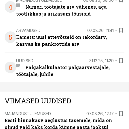
MAJANDUSTULEMUSED
06.08.26, 08:00
4
Numeri töötajate arv vähenes, aga
tootlikkus ja ärikasum tõusisid
ARVAMUSED
07.08.26, 11:41
5
Eamets: u
usi ettevõtteid on rekordarv,
kasvas ka pankrottide arv
UUDISED
31.12.25, 11:29
6
Palgakalkulaator palgaarvestajale,
töötajale, juhile
VIIMASED UUDISED
MAJANDUSTULEMUSED
07.08.26, 12:17
Eesti hinnakasv aeglustus tasemele, mida on
olnud vaid kaks korda kümne aasta jooksul