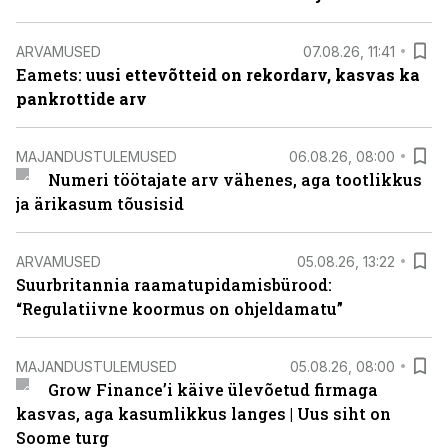
ARVAMUSED
07.08.26, 11:41
Eamets: u
usi ettevõtteid on rekordarv, kasvas ka
pankrottide arv
MAJANDUSTULEMUSED
06.08.26, 08:00
Numeri töötajate arv vähenes, aga tootlikkus
ja ärikasum tõusisid
ARVAMUSED
05.08.26, 13:22
Suurbritannia raamatupidamisbürood:
“Regulatiivne koormus on ohjeldamatu”
MAJANDUSTULEMUSED
05.08.26, 08:00
Grow Finance’i käive ülevõetud firmaga
kasvas, aga kasumlikkus langes | Uus siht on
Soome turg