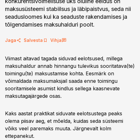
konkurentsivõimelisuse üks oluline eeldus on
maksusüsteemi stabiilsus ja läbipaistvus, seda nii
seadusloomes kui ka seaduste rakendamises ja
tõlgendamises maksuhalduri poolt.
Jaga
Salvesta
Vihja
Viimast aitavad tagada siduvad eelotsused, millega
maksuhaldur annab hinnangu tulevikus sooritatava(te)
toimingu(te) maksustamise kohta. Eesmärk on
võimaldada maksumaksjail saada enne toimingu
sooritamisele asumist kindlus sellega kaasnevate
maksutagajärgede osas.
Kaks aastat praktikat siduvate eelotsustega peaks
olema piisav aeg, et mõelda, kuidas seda süsteemi
võiks veel paremaks muuta. Järgnevalt kolm
ettepanekut.