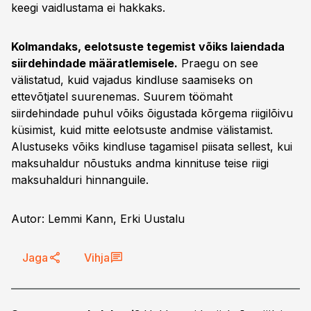
keegi vaidlustama ei hakkaks.
Kolmandaks, eelotsuste tegemist võiks laiendada
siirdehindade määratlemisele.
Praegu on see
välistatud, kuid vajadus kindluse saamiseks on
ettevõtjatel suurenemas. Suurem töömaht
siirdehindade puhul võiks õigustada kõrgema riigilõivu
küsimist, kuid mitte eelotsuste andmise välistamist.
Alustuseks võiks kindluse tagamisel piisata sellest, kui
maksuhaldur nõustuks andma kinnituse teise riigi
maksuhalduri hinnanguile.
Autor: Lemmi Kann, Erki Uustalu
Jaga
Vihja