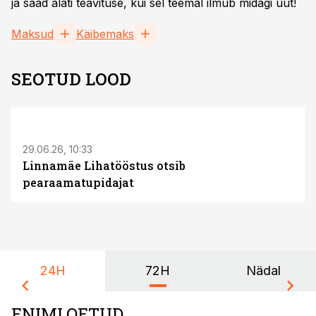
ja saad alati teavituse, kui sel teemal ilmub midagi uut!
Maksud
Käibemaks
SEOTUD LOOD
ST
29.06.26, 10:33
Linnamäe Lihatööstus otsib
pearaamatupidajat
24H
72H
Nädal
ENIMLOETUD