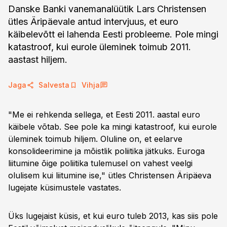
Danske Banki vanemanalüütik Lars Christensen
ütles Äripäevale antud intervjuus, et euro
käibelevõtt ei lahenda Eesti probleeme. Pole mingi
katastroof, kui eurole üleminek toimub 2011.
aastast hiljem.
Jaga
Salvesta
Vihja
"Me ei rehkenda sellega, et Eesti 2011. aastal euro
käibele võtab. See pole ka mingi katastroof, kui eurole
üleminek toimub hiljem. Oluline on, et eelarve
konsolideerimine ja mõistlik poliitika jätkuks. Euroga
liitumine õige poliitika tulemusel on vahest veelgi
olulisem kui liitumine ise," ütles Christensen Äripäeva
lugejate küsimustele vastates.
Üks lugejaist küsis, et kui euro tuleb 2013, kas siis pole