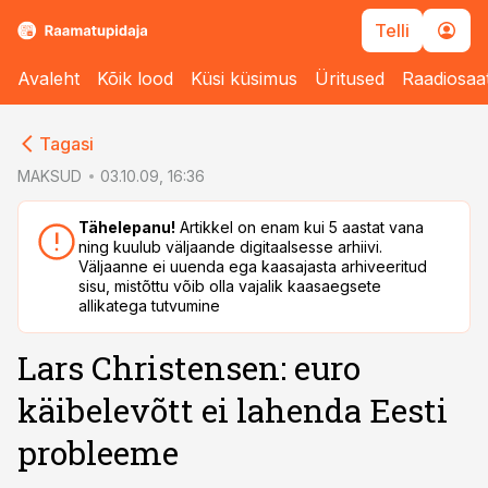
Telli
Avaleht
Kõik lood
Küsi küsimus
Üritused
Raadiosaa
cebook
cebook
Tagasi
Twitter)
Twitter)
MAKSUD
03.10.09, 16:36
kedIn
kedIn
Tähelepanu!
Artikkel on enam kui 5 aastat vana
ning kuulub väljaande digitaalsesse arhiivi.
ail
ail
Väljaanne ei uuenda ega kaasajasta arhiveeritud
sisu, mistõttu võib olla vajalik kaasaegsete
k
k
allikatega tutvumine
Lars Christensen: euro
käibelevõtt ei lahenda Eesti
probleeme