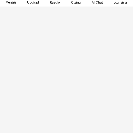
Menüü
Uudised
Raadio
Otsing
AI Chat
Logi sisse
Vana-Lõuna 39/1, 19094 Tallinn
(+372) 667 0111
raamatupidaja@raamatupidaja.ee
Telli
Reklaam
Firmast
Sisu kasutamisõigused
Ajakirjaniku
eetikakoodeks
Üldtingimused
Privaatsustingimused
Küpsiste poliitika
KKK
Eesti Meediaettevõtete
Eelistuste haldamine
Liit