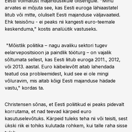
Eestil võimalust majanduslikule õitsengule. "Minu
arvates ei mõjuta see, kas Eesti euroga lähiaastatel
liitub või mitte, oluliselt Eesti majanduse väljavaateid.
Ehk teisisõnu - ei peaks nii kangesti euro-teemale
keskenduma," kostis analüütik vastuseks.
"Mõistlik poliitika – nagu avaliku sektori tugev
eelarvepositsioon ja paindlik tööturg – on vajalik
sõltumata sellest, kas Eesti liitub euroga 2011., 2012,
või 2013. aastal. Euro käibelevõtt aitab lahendada
teatud osa probleemidest, kuid see ei ole mingi
võluravim, mis aitab kõigi Eesti majanduse hädade
vastu," kordas ta.
Christensen sõnas, et Eesti poliitikud ei peaks pidevalt
korrutama, et nad teevad kärpeid euro
kasutuselevõtuks. Kärpeid tuleks teha nii või teisiti, sest
ükski riik ei tohiks kulutada rohkem, kui talle raha sisse