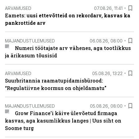
ARVAMUSED
07.08.26, 11:41
Eamets: u
usi ettevõtteid on rekordarv, kasvas ka
pankrottide arv
MAJANDUSTULEMUSED
06.08.26, 08:00
Numeri töötajate arv vähenes, aga tootlikkus
ja ärikasum tõusisid
ARVAMUSED
05.08.26, 13:22
Suurbritannia raamatupidamisbürood:
“Regulatiivne koormus on ohjeldamatu”
MAJANDUSTULEMUSED
05.08.26, 08:00
Grow Finance’i käive ülevõetud firmaga
kasvas, aga kasumlikkus langes | Uus siht on
Soome turg