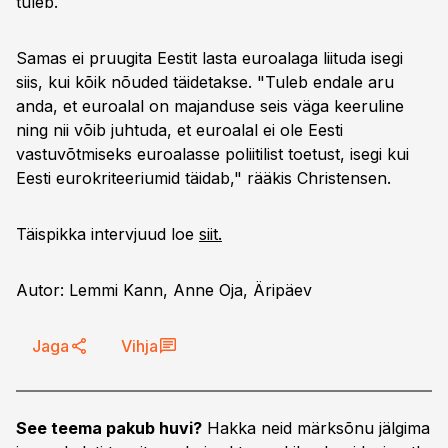
tuleb.
Samas ei pruugita Eestit lasta euroalaga liituda isegi
siis, kui kõik nõuded täidetakse. "Tuleb endale aru
anda, et euroalal on majanduse seis väga keeruline
ning nii võib juhtuda, et euroalal ei ole Eesti
vastuvõtmiseks euroalasse poliitilist toetust, isegi kui
Eesti eurokriteeriumid täidab," rääkis Christensen.
Täispikka intervjuud loe
siit.
Autor: Lemmi Kann, Anne Oja, Äripäev
Jaga
Vihja
See teema pakub huvi?
Hakka neid märksõnu jälgima