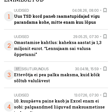
UUDISED
04.08.26, 08:00
1
Uus TSD kord paneb raamatupidajad vigu
parandama kohe, mitte enam kuu lõpus
UUDISED
29.05.25, 07:30
Omastamise kahtlus: kaheksa aastat ja 1,3
2
miljonit eurot. “Lennujaam sai valusa
õppetunni”
SISUTURUNDUS
30.04.18, 15:59
ST
3
Ettevõtja ei pea palka maksma, kuid kõik
sõltub valulävest
UUDISED
13.07.26, 07:30
10. kuupäeva paine kaob ja Excel enam ei
4
sobi: palgaandmed liiguvad maksuametisse