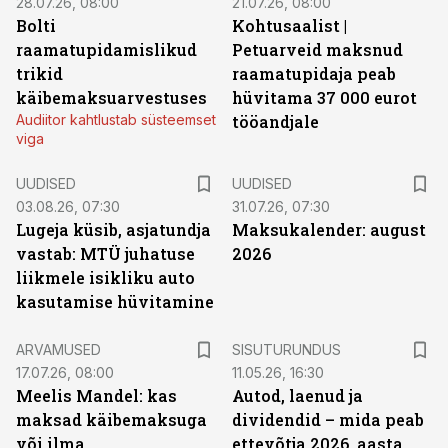
28.07.26, 08:00
21.07.26, 08:00
Bolti
Kohtusaalist
|
raamatupidamislikud
Petuarveid maksnud
trikid
raamatupidaja peab
käibemaksuarvestuses
hüvitama 37 000 eurot
Audiitor kahtlustab süsteemset
tööandjale
viga
UUDISED
UUDISED
03.08.26, 07:30
31.07.26, 07:30
Lugeja küsib, asjatundja
Maksukalender: august
vastab: MTÜ juhatuse
2026
liikmele isikliku auto
kasutamise hüvitamine
ST
ARVAMUSED
SISUTURUNDUS
17.07.26, 08:00
11.05.26, 16:30
Meelis Mandel: kas
Autod, laenud ja
maksad käibemaksuga
dividendid – mida peab
või ilma
ettevõtja 2026. aasta