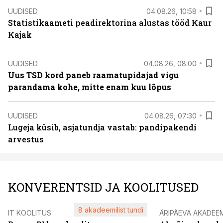
UUDISED
04.08.26, 10:58
Statistikaameti peadirektorina alustas tööd Kaur
Kajak
UUDISED
04.08.26, 08:00
Uus TSD kord paneb raamatupidajad vigu
parandama kohe, mitte enam kuu lõpus
UUDISED
04.08.26, 07:30
Lugeja küsib, asjatundja vastab: pandipakendi
arvestus
KONVERENTSID JA KOOLITUSED
8 akadeemilist tundi
IT KOOLITUS
ÄRIPÄEVA AKADEE