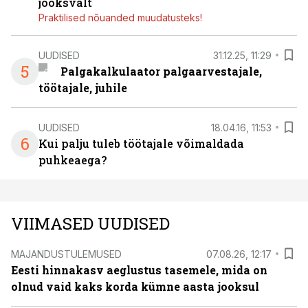
jooksvalt
Praktilised nõuanded muudatusteks!
UUDISED
31.12.25, 11:29
5
Palgakalkulaator palgaarvestajale,
töötajale, juhile
UUDISED
18.04.16, 11:53
6
Kui palju tuleb töötajale võimaldada
puhkeaega?
VIIMASED UUDISED
MAJANDUSTULEMUSED
07.08.26, 12:17
Eesti hinnakasv aeglustus tasemele, mida on
olnud vaid kaks korda kümne aasta jooksul