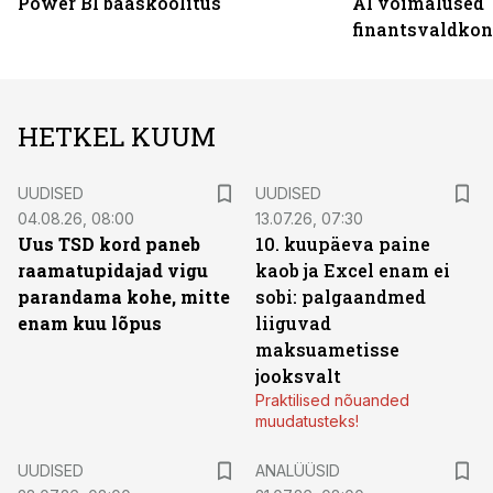
Power BI baaskoolitus
AI võimalused
finantsvaldko
HETKEL KUUM
UUDISED
UUDISED
04.08.26, 08:00
13.07.26, 07:30
Uus TSD kord paneb
10. kuupäeva paine
raamatupidajad vigu
kaob ja Excel enam ei
parandama kohe, mitte
sobi: palgaandmed
enam kuu lõpus
liiguvad
maksuametisse
jooksvalt
Praktilised nõuanded
muudatusteks!
UUDISED
ANALÜÜSID