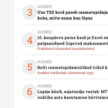
UUDISED
3
Uus TSD kord paneb raamatupidaj
kohe, mitte enam kuu lõpus
UUDISED
4
10. kuupäeva paine kaob ja Excel en
palgaandmed liiguvad maksuameti
Praktilised nõuanded muudatusteks!
UUDISED
5
Bolti raamatupidamislikud trikid
Audiitor kahtlustab süsteemset viga
UUDISED
6
Lugeja küsib, asjatundja vastab: MT
isikliku auto kasutamise hüvitami