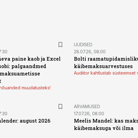
UUDISED
7:30
28.07.26, 08:00
äeva paine kaob ja Excel
Bolti raamatupidamisliku
sobi: palgaandmed
käibemaksuarvestuses
 maksuametisse
Audiitor kahtlustab süsteemset 
t
d nõuanded muudatusteks!
ARVAMUSED
7:30
17.07.26, 08:00
ender: august 2026
Meelis Mandel: kas mak
käibemaksuga või ilma