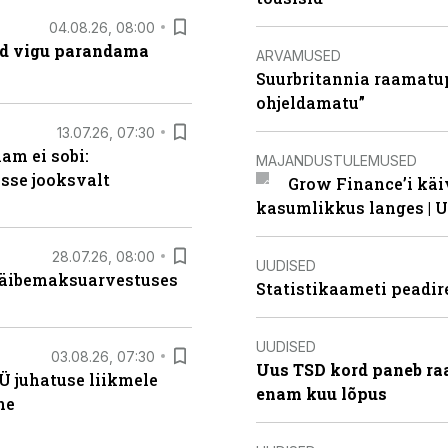
04.08.26, 08:00
ad vigu parandama
ARVAMUSED
Suurbritannia raamatu
ohjeldamatu”
13.07.26, 07:30
am ei sobi:
MAJANDUSTULEMUSED
sse jooksvalt
Grow Finance’i käi
kasumlikkus langes | U
28.07.26, 08:00
UUDISED
 käibemaksuarvestuses
Statistikaameti peadir
UUDISED
03.08.26, 07:30
Uus TSD kord paneb ra
Ü juhatuse liikmele
enam kuu lõpus
ne