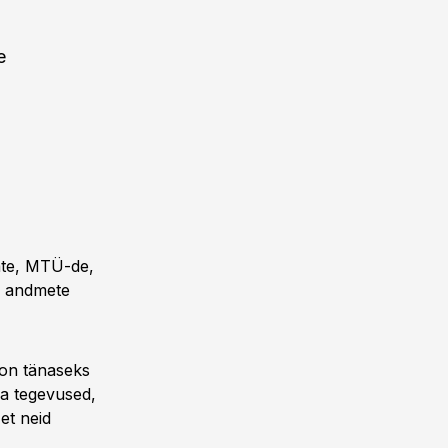
e
jate, MTÜ-de,
ii andmete
 on tänaseks
ka tegevused,
 et neid