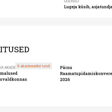
UUDISED
Lugeja küsib, asjatund
LITUSED
8 akadeemilist tundi
Pärnu
VA AKADEEMIA
imalused
Raamatupidamiskonvere
tsvaldkonnas
2026