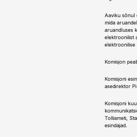
Aaviku sõnul 
mida aruandek
aruandluses k
elektroonilis
elektroonilise
Komisjon peab
Komisjoni esim
asedirektor Pi
Komisjoni kuul
kommunikatsio
Tolliameti, St
esindajad.