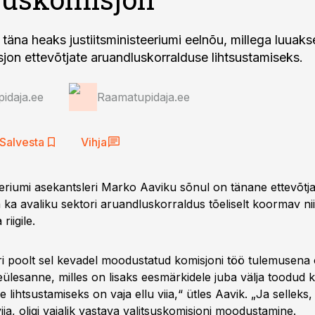
is täna heaks justiitsministeeriumi eelnõu, millega luuaks
sjon ettevõtjate aruandluskorralduse lihtsustamiseks.
idaja.ee
Raamatupidaja.ee
Salvesta
Vihja
teeriumi asekantsleri Marko Aaviku sõnul on tänane ettevõt
a ka avaliku sektori aruandluskorraldus tõeliselt koormav n
 riigile.
stri poolt sel kevadel moodustatud komisjoni töö tulemusena
eülesanne, milles on lisaks eesmärkidele juba välja toodud 
 lihtsustamiseks on vaja ellu viia,“ ütles Aavik. „Ja selleks,
viia, oligi vajalik vastava valitsuskomisjoni moodustamine.