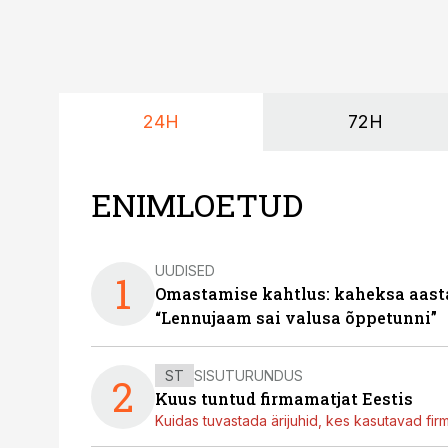
24H
72H
ENIMLOETUD
UUDISED
1
Omastamise kahtlus: kaheksa aastat 
“Lennujaam sai valusa õppetunni”
ST
SISUTURUNDUS
2
Kuus tuntud firmamatjat Eestis
Kuidas tuvastada ärijuhid, kes kasutavad fir