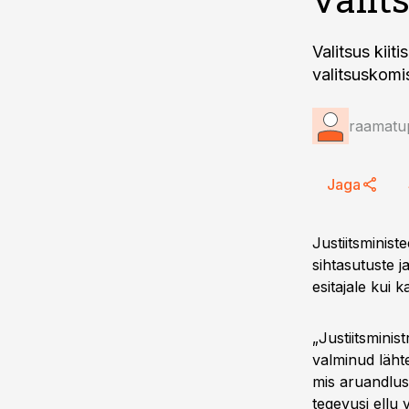
Valitsus kiit
valitsuskomi
raamatup
Jaga
Justiitsminis
sihtasutuste j
esitajale kui ka
„Justiitsmini
valminud läht
mis aruandluse
tegevusi ellu 