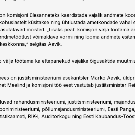
on komisjoni ülesanneteks kaardistada vajalik andmete koos
ohuslastelt küsitakse ning ühtlustada ametkondade vahel 
asutatavad mõisted. „Lisaks peab komisjon välja töötama 
t andmetöötlust võimaldava vormi ning looma andmete esita
 keskkonna,“ selgitas Aavik.
 välja töötama ka ettepanekud vajalike õigusaktide muutmi
ees on justiitsministeeriumi asekantsler Marko Aavik, üldpro
ret Meelind ja komisjoni töö eest vastutab justiitsminister Re
uvad rahandusministeeriumi, justiitsministeeriumi, majandus
oniministeeriumi, põllumajandusministeeriumi, Eesti Panga
atistikaameti, RIK-i, Audiitorkogu ning Eesti Kaubandus-Töös