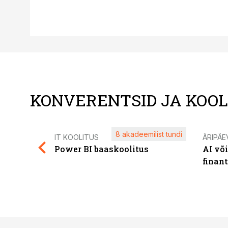
KONVERENTSID JA KOO
8 akadeemilist tundi
IT KOOLITUS
ÄRIPÄE
Power BI baaskoolitus
AI võ
finan