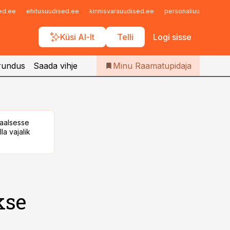
Iseteenindus
sed.ee
ehitusuudised.ee
kinnisvarauudised.ee
personaliuudised.ee
Telli Raamatupidaja
Küsi AI-lt
Telli
Logi sisse
rundus
Saada vihje
Minu Raamatupidaja
taalsesse
la vajalik
kse