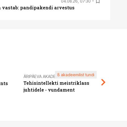
04.08.26, 07:30
ja vastab: pandipakendi arvestus
8 akadeemilist tundi
Kasuta ä
ÄRIPÄEVA AKADEEMIA
Tehisintellekti meistriklass
nts
maksuva
juhtidele - vundament