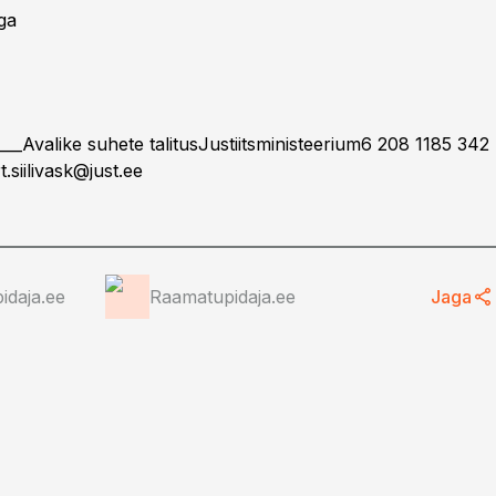
ga
____Avalike suhete talitusJustiitsministeerium6 208 1185 342
.siilivask@just.ee
idaja.ee
Raamatupidaja.ee
Jaga