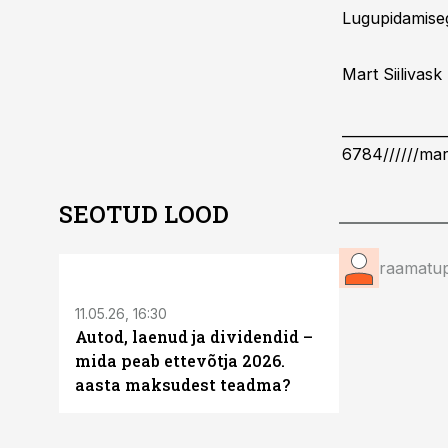
Lugupidamise
Mart Siilivask
______________
6784//////
mart
SEOTUD LOOD
ST
raamatup
11.05.26, 16:30
Autod, laenud ja dividendid –
mida peab ettevõtja 2026.
aasta maksudest teadma?