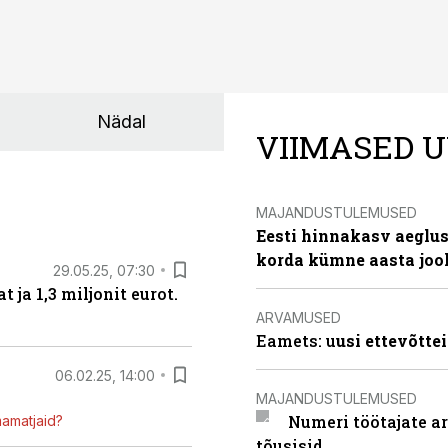
Nädal
VIIMASED U
MAJANDUSTULEMUSED
Eesti hinnakasv aeglus
korda kümne aasta joo
29.05.25, 07:30
ja 1,3 miljonit eurot.
ARVAMUSED
Eamets: u
usi ettevõtte
06.02.25, 14:00
MAJANDUSTULEMUSED
Numeri töötajate a
mamatjaid?
tõusisid