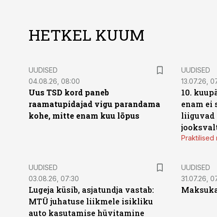
HETKEL KUUM
UUDISED
UUDISED
04.08.26, 08:00
13.07.26, 0
Uus TSD kord paneb
10. kuup
raamatupidajad vigu parandama
enam ei 
kohe, mitte enam kuu lõpus
liiguvad
jooksval
Praktilise
UUDISED
UUDISED
03.08.26, 07:30
31.07.26, 0
Lugeja küsib, asjatundja vastab:
Maksukal
MTÜ juhatuse liikmele isikliku
auto kasutamise hüvitamine