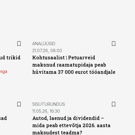
ANALÜÜSID
21.07.26, 08:00
d trikid
Kohtusaalist
|
Petuarveid
maksnud raamatupidaja peab
viga
hüvitama 37 000 eurot tööandjale
ST
SISUTURUNDUS
11.05.26, 16:30
sad
Autod, laenud ja dividendid –
mida peab ettevõtja 2026. aasta
maksudest teadma?