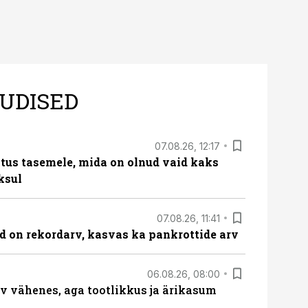
UDISED
07.08.26, 12:17
tus tasemele, mida on olnud vaid kaks
ksul
07.08.26, 11:41
id on rekordarv, kasvas ka pankrottide arv
06.08.26, 08:00
rv vähenes, aga tootlikkus ja ärikasum