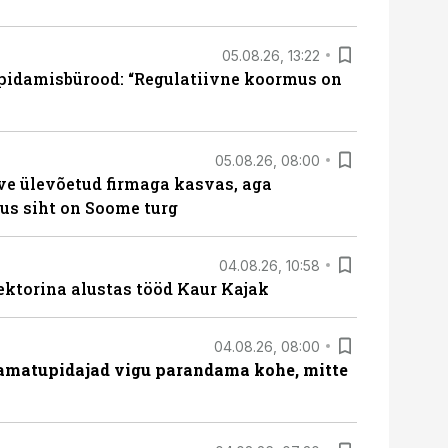
05.08.26, 13:22
pidamisbürood: “Regulatiivne koormus on
05.08.26, 08:00
ve ülevõetud firmaga kasvas, aga
us siht on Soome turg
04.08.26, 10:58
ektorina alustas tööd Kaur Kajak
04.08.26, 08:00
amatupidajad vigu parandama kohe, mitte