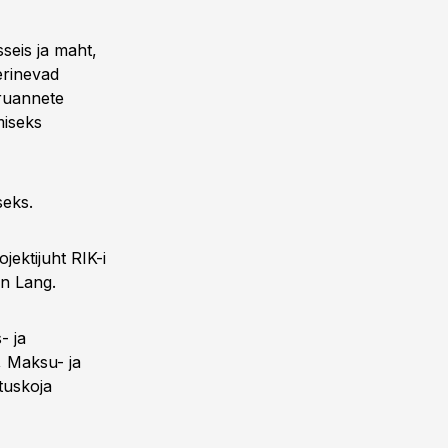
seis ja maht,
erinevad
aruannete
miseks
seks.
jektijuht RIK-i
in Lang.
- ja
, Maksu- ja
tuskoja