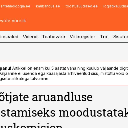
aritehnoloogia.ee
kaubandus.ee
toostusuudised.ee
logistikauudi
Infopank
Radar
iosaated
Videod
Teabevara
Võlaregister
Töö
Sisutu
panu!
Artikkel on enam kui 5 aastat vana ning kuulub väljaande digi
. Väljaanne ei uuenda ega kaasajasta arhiveeritud sisu, mistõttu võib ol
sete allikatega tutvumine
õtjate aruandluse
ustamiseks moodustata
suskomisjon