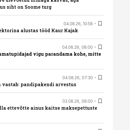
us siht on Soome turg
04.08.26, 10:58
ektorina alustas tööd Kaur Kajak
04.08.26, 08:00
amatupidajad vigu parandama kohe, mitte
04.08.26, 07:30
ja vastab: pandipakendi arvestus
03.08.26, 08:00
lla ettevõtte ainus kaitse maksepettuste