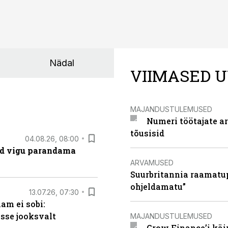
Nädal
VIIMASED U
MAJANDUSTULEMUSED
Numeri töötajate a
tõusisid
04.08.26, 08:00
ad vigu parandama
ARVAMUSED
Suurbritannia raamatu
ohjeldamatu”
13.07.26, 07:30
am ei sobi:
sse jooksvalt
MAJANDUSTULEMUSED
Grow Finance’i käi