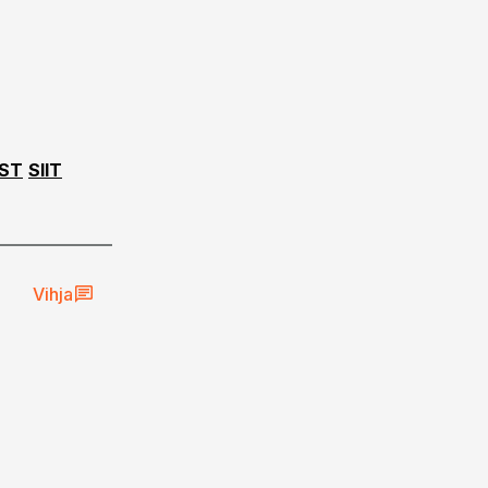
EST
SIIT
Vihja