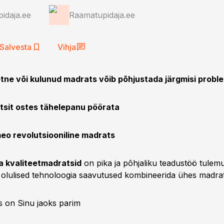
idaja.ee
Raamatupidaja.ee
Salvesta
Vihja
etne või kulunud madrats võib põhjustada järgmisi probl
atsit ostes tähelepanu pöörata
eo revolutsiooniline madrats
a kvaliteetmadratsid
on pika ja põhjaliku teadustöö tulem
 olulised tehnoloogia saavutused kombineerida ühes madrat
s on Sinu jaoks parim