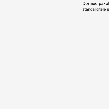
Dormeo pakub e
standarditele ja