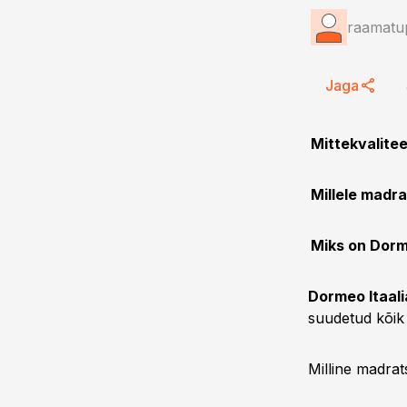
raamatup
Jaga
Mittekvalite
Millele madr
Miks on Dorm
Dormeo Itaali
suudetud kõik
Milline madrat