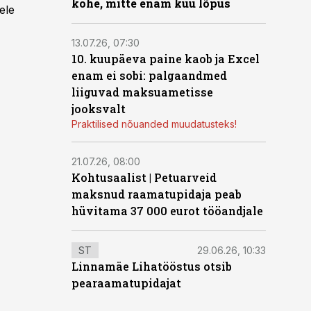
kohe, mitte enam kuu lõpus
ele
13.07.26, 07:30
10. kuupäeva paine kaob ja Excel
enam ei sobi: palgaandmed
liiguvad maksuametisse
jooksvalt
Praktilised nõuanded muudatusteks!
21.07.26, 08:00
Kohtusaalist
|
Petuarveid
maksnud raamatupidaja peab
hüvitama 37 000 eurot tööandjale
ST
29.06.26, 10:33
Linnamäe Lihatööstus otsib
pearaamatupidajat