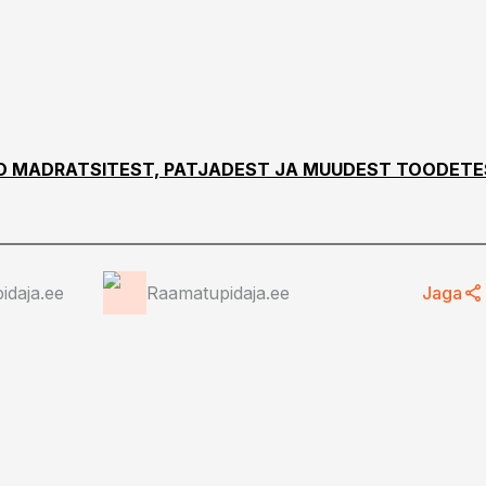
O MADRATSITEST, PATJADEST JA MUUDEST TOODET
idaja.ee
Raamatupidaja.ee
Jaga