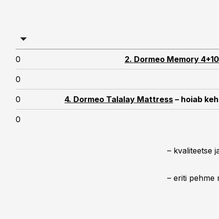
0
2. Dormeo Memory 4+10
0
0
4. Dormeo Talalay Mattress
– hoiab keh
0
– kvaliteetse
– eriti pehme