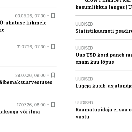
kasumlikkus langes | U
03.08.26, 07:30
Ü juhatuse liikmele
UUDISED
ne
Statistikaameti peadir
31.07.26, 07:30
UUDISED
Uus TSD kord paneb ra
enam kuu lõpus
28.07.26, 08:00
UUDISED
 käibemaksuarvestuses
Lugeja küsib, asjatund
UUDISED
17.07.26, 08:00
Raamatupidaja ei saa o
aksuga või ilma
vastu