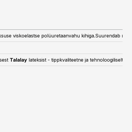
ksuse viskoelastse polüuretaanvahu kihiga.Suurendab märkim
usest
Talalay
lateksist - tippkvaliteetne ja tehnoloogiliselt