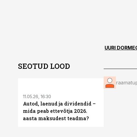
UURI DORME
SEOTUD LOOD
ST
raamatup
11.05.26, 16:30
Autod, laenud ja dividendid –
mida peab ettevõtja 2026.
aasta maksudest teadma?