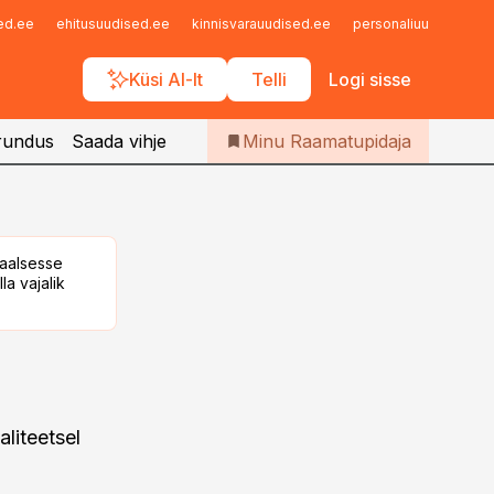
Iseteenindus
sed.ee
ehitusuudised.ee
kinnisvarauudised.ee
personaliuudised.ee
Telli Raamatupidaja
Küsi AI-lt
Telli
Logi sisse
rundus
Saada vihje
Minu Raamatupidaja
taalsesse
la vajalik
liteetsel