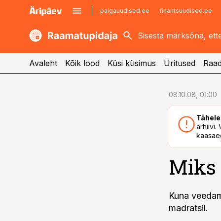
palgauudised.ee
finantsuudised.ee
kaubandus.ee
imelineajalugu.ee
kinnisvarauudised.ee
imelineteadus.ee
Avaleht
Kõik lood
Küsi küsimus
Üritused
Raad
cebook
cebook
08.10.08, 01:00
Twitter)
Twitter)
Tähele
kedIn
kedIn
arhiivi
kaasaeg
ail
ail
Miks 
k
k
Kuna veedame
madratsil.