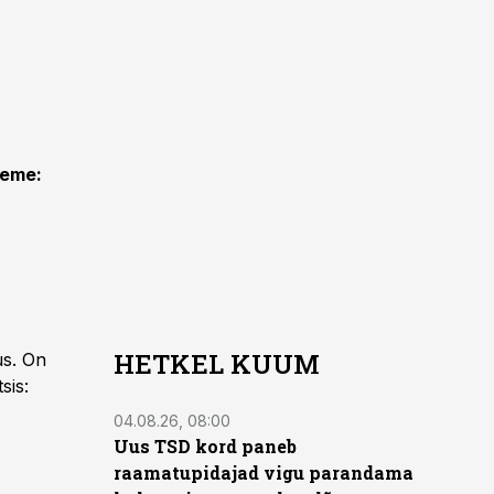
eeme:
HETKEL KUUM
us. On
sis:
04.08.26, 08:00
Uus TSD kord paneb
raamatupidajad vigu parandama