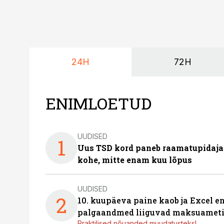
24H
72H
ENIMLOETUD
UUDISED
1
Uus TSD kord paneb raamatupidaj
kohe, mitte enam kuu lõpus
UUDISED
2
10. kuupäeva paine kaob ja Excel en
palgaandmed liiguvad maksuameti
Praktilised nõuanded muudatusteks!