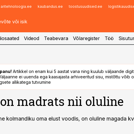
aritehnoloogia.ee
kaubandus.ee
toostusuudised.ee
logistikauudi
Infopank
Radar
iosaated
Videod
Teabevara
Võlaregister
Töö
Sisutu
panu!
Artikkel on enam kui 5 aastat vana ning kuulub väljaande digi
. Väljaanne ei uuenda ega kaasajasta arhiveeritud sisu, mistõttu võib ol
sete allikatega tutvumine
on madrats nii oluline
 kolmandiku oma elust voodis, on oluline magada kva