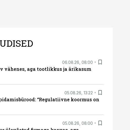
UDISED
06.08.26, 08:00
rv vähenes, aga tootlikkus ja ärikasum
05.08.26, 13:22
pidamisbürood: “Regulatiivne koormus on
05.08.26, 08:00
ve ülevõetud firmaga kasvas, aga