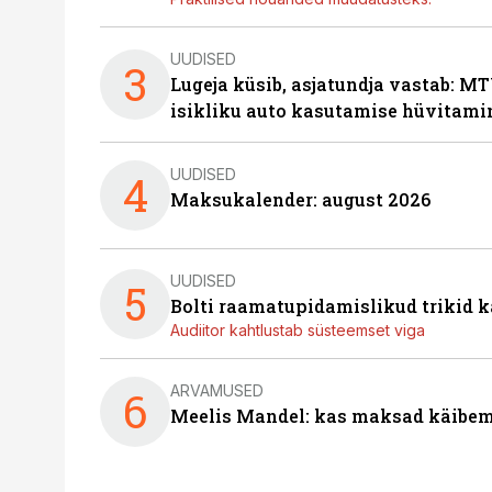
UUDISED
3
Lugeja küsib, asjatundja vastab: MT
isikliku auto kasutamise hüvitami
UUDISED
4
Maksukalender: august 2026
UUDISED
5
Bolti raamatupidamislikud trikid
Audiitor kahtlustab süsteemset viga
ARVAMUSED
6
Meelis Mandel: kas maksad käibem