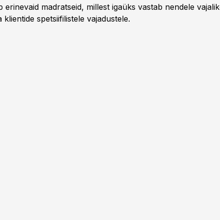
rinevaid madratseid, millest igaüks vastab nendele vajalik
 klientide spetsiifilistele vajadustele.