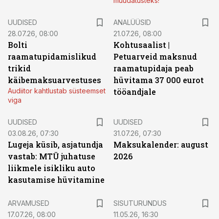
muudatusteks!
UUDISED
ANALÜÜSID
28.07.26, 08:00
21.07.26, 08:00
Bolti
Kohtusaalist
|
raamatupidamislikud
Petuarveid maksnud
trikid
raamatupidaja peab
käibemaksuarvestuses
hüvitama 37 000 eurot
Audiitor kahtlustab süsteemset
tööandjale
viga
UUDISED
UUDISED
03.08.26, 07:30
31.07.26, 07:30
Lugeja küsib, asjatundja
Maksukalender: august
vastab: MTÜ juhatuse
2026
liikmele isikliku auto
kasutamise hüvitamine
ST
ARVAMUSED
SISUTURUNDUS
17.07.26, 08:00
11.05.26, 16:30