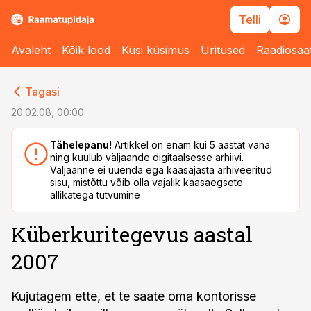
Telli
Avaleht
Kõik lood
Küsi küsimus
Üritused
Raadiosaa
cebook
cebook
Tagasi
Twitter)
Twitter)
20.02.08, 00:00
kedIn
kedIn
Tähelepanu!
Artikkel on enam kui 5 aastat vana
ning kuulub väljaande digitaalsesse arhiivi.
ail
ail
Väljaanne ei uuenda ega kaasajasta arhiveeritud
sisu, mistõttu võib olla vajalik kaasaegsete
k
k
allikatega tutvumine
Küberkuritegevus aastal
2007
Kujutagem ette, et te saate oma kontorisse