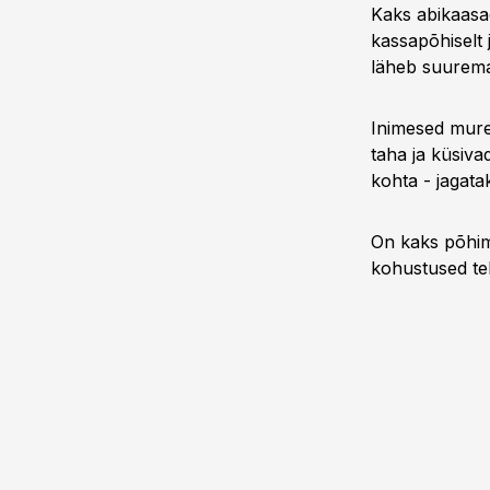
Kaks abikaasa
kassapõhiselt 
läheb suurem
Inimesed mure
taha ja küsivad
kohta - jagat
On kaks põhimõt
kohustused tek