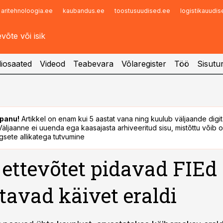
aritehnoloogia.ee
kaubandus.ee
toostusuudised.ee
logistikauudi
Infopank
Radar
iosaated
Videod
Teabevara
Võlaregister
Töö
Sisutu
panu!
Artikkel on enam kui 5 aastat vana ning kuulub väljaande digi
. Väljaanne ei uuenda ega kaasajasta arhiveeritud sisu, mistõttu võib ol
sete allikatega tutvumine
 ettevõtet pidavad FIEd
tavad käivet eraldi