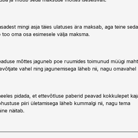
asadest mingi asja täies ulatuses ära maksab, aga teine sed
 too oma osa esimesele välja maksma.
aduse mõttes jaguneb poe ruumides toimunud müügi maht
evõtjate vahel ning jagunemisega läheb nii, nagu omavahel 
meeles pidada, et ettevõtluse paberid peavad kokkulepet kaj
ustuse piiri ületamisega läheb kummalgi nii, nagu tema
ne näitab.