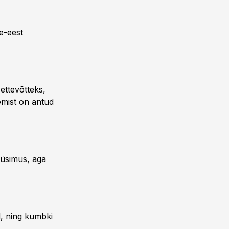
e-eest
 ettevõtteks,
gemist on antud
küsimus, aga
d, ning kumbki