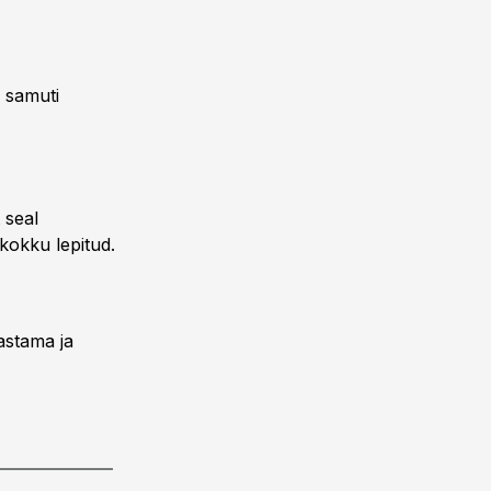
a samuti
 seal
kokku lepitud.
astama ja