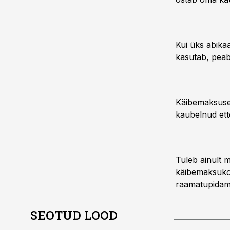
Kui üks abika
kasutab, peab
Käibemaksuse
kaubelnud ett
Tuleb ainult 
käibemaksukoh
raamatupidami
SEOTUD LOOD