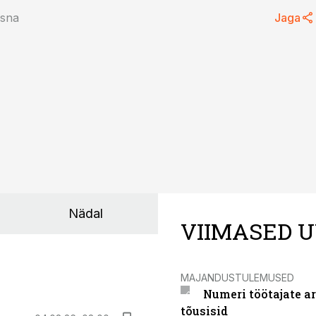
rsna
Jaga
Nädal
VIIMASED U
MAJANDUSTULEMUSED
Numeri töötajate a
tõusisid