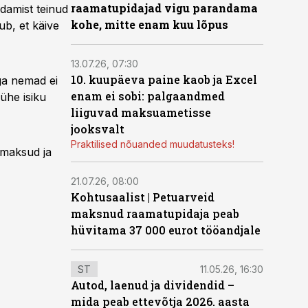
raamatupidajad vigu parandama
damist teinud
kohe, mitte enam kuu lõpus
ub, et käive
13.07.26, 07:30
10. kuupäeva paine kaob ja Excel
ga nemad ei
enam ei sobi: palgaandmed
 ühe isiku
liiguvad maksuametisse
jooksvalt
Praktilised nõuanded muudatusteks!
, maksud ja
21.07.26, 08:00
Kohtusaalist
|
Petuarveid
maksnud raamatupidaja peab
hüvitama 37 000 eurot tööandjale
ST
11.05.26, 16:30
Autod, laenud ja dividendid –
mida peab ettevõtja 2026. aasta