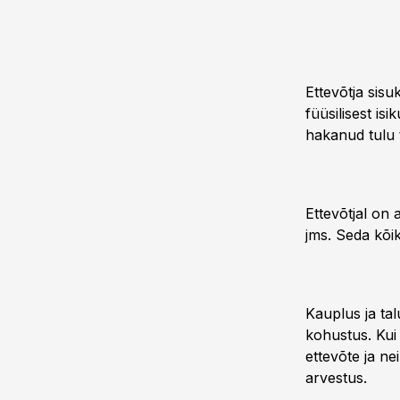
Ettevõtja sisu
füüsilisest is
hakanud tulu 
Ettevõtjal on 
jms. Seda kõi
Kauplus ja ta
kohustus. Kui
ettevõte ja n
arvestus.