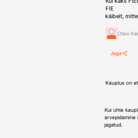
Kui kaks FIE
FIE
käibelt, mitt
Olavi Kä
Jaga
Kauplus on ett
Kui ühte kaup
arvepidamine 
jagatud.