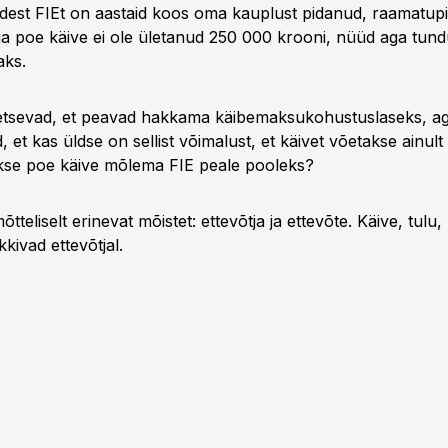
dest FIEt on aastaid koos oma kauplust pidanud, raamatupi
ja poe käive ei ole ületanud 250 000 krooni, nüüd aga tund
aks.
tsevad, et peavad hakkama käibemaksukohustuslaseks, a
, et kas üldse on sellist võimalust, et käivet võetakse ainult
akse poe käive mõlema FIE peale pooleks?
teliselt erinevat mõistet: ettevõtja ja ettevõte. Käive, tulu
kivad ettevõtjal.