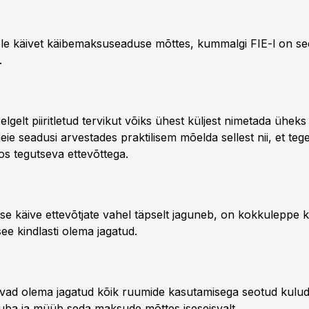
ole käivet käibemaksuseaduse mõttes, kummalgi FIE-l on se
.
elgelt piiritletud tervikut võiks ühest küljest nimetada üheks
meie seadusi arvestades praktilisem mõelda sellest nii, et te
os tegutseva ettevõttega.
se käive ettevõtjate vahel täpselt jaguneb, on kokkuleppe 
ee kindlasti olema jagatud.
avad olema jagatud kõik ruumide kasutamisega seotud kulu
ba ja müüb seda maksude mõttes iseseisvalt.