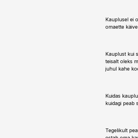
Kauplusel ei 
omaette käive
Kauplust kui s
teisalt oleks 
juhul kahe ko
Kuidas kauplu
kuidagi peab s
Tegelikult pe
ostab oma kau