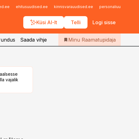
Iseteenindus
sed.ee
ehitusuudised.ee
kinnisvarauudised.ee
personaliuudised.ee
Telli Raamatupidaja
Küsi AI-lt
Telli
Logi sisse
rundus
Saada vihje
Minu Raamatupidaja
taalsesse
la vajalik