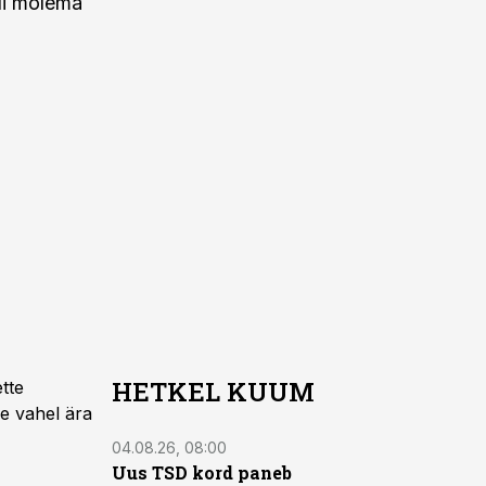
di mõlema
HETKEL KUUM
tte
e vahel ära
04.08.26, 08:00
Uus TSD kord paneb