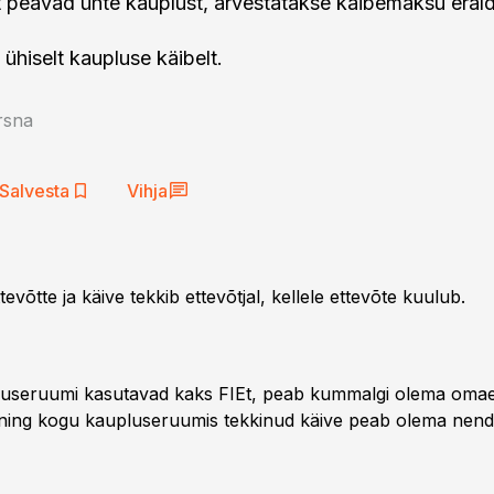
t peavad ühte kauplust, arvestatakse käibemaksu eral
e ühiselt kaupluse käibelt.
rsna
Salvesta
Vihja
evõtte ja käive tekkib ettevõtjal, kellele ettevõte kuulub.
luseruumi kasutavad kaks FIEt, peab kummalgi olema omae
ning kogu kaupluseruumis tekkinud käive peab olema nend