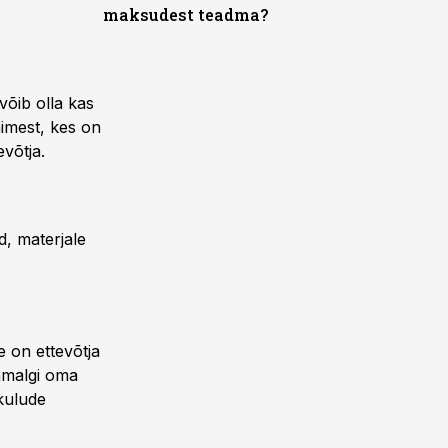
maksudest teadma?
 võib olla kas
inimest, kes on
võtja.
d, materjale
 on ettevõtja
ummalgi oma
kulude