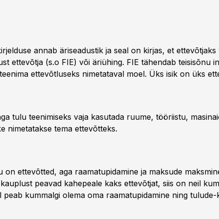
kirjelduse annab äriseadustik ja seal on kirjas, et ettevõtjaks
ikust ettevõtja (s.o FIE) või äriühing. FIE tähendab teisisõnu 
teenima ettevõtluseks nimetataval moel. Üks isik on üks ette
aga tulu teenimiseks vaja kasutada ruume, tööriistu, masinai
ke nimetatakse tema ettevõtteks.
lu on ettevõtted, aga raamatupidamine ja maksude maksmine
 kauplust peavad kahepeale kaks ettevõtjat, siis on neil k
eil peab kummalgi olema oma raamatupidamine ning tulude-