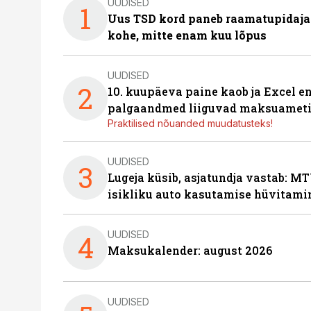
UUDISED
1
Uus TSD kord paneb raamatupidaj
kohe, mitte enam kuu lõpus
UUDISED
2
10. kuupäeva paine kaob ja Excel en
palgaandmed liiguvad maksuameti
Praktilised nõuanded muudatusteks!
UUDISED
3
Lugeja küsib, asjatundja vastab: MT
isikliku auto kasutamise hüvitami
UUDISED
4
Maksukalender: august 2026
UUDISED