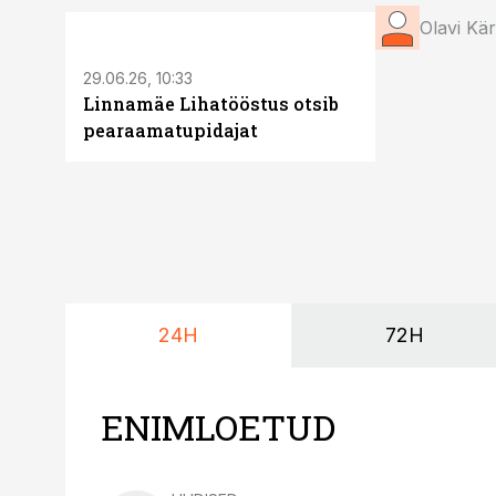
ST
Olavi Kä
29.06.26, 10:33
Linnamäe Lihatööstus otsib
pearaamatupidajat
24H
72H
ENIMLOETUD