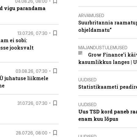
04.08.26, 08:00
ad vigu parandama
ARVAMUSED
Suurbritannia raamatu
ohjeldamatu”
13.07.26, 07:30
am ei sobi:
sse jooksvalt
MAJANDUSTULEMUSED
Grow Finance’i käi
kasumlikkus langes | U
03.08.26, 07:30
Ü juhatuse liikmele
UUDISED
ne
Statistikaameti peadir
31.07.26, 07:30
UUDISED
Uus TSD kord paneb ra
enam kuu lõpus
28.07.26, 08:00
UUDISED