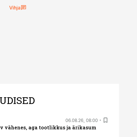
Vihja
UDISED
06.08.26, 08:00
rv vähenes, aga tootlikkus ja ärikasum