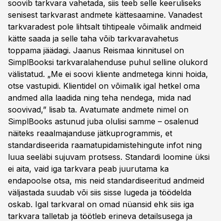
soovib tarkvara vahetada, siis teeb selle keeruliseks
senisest tarkvarast andmete kättesaamine. Vanadest
tarkvaradest pole lihtsalt tihtipeale võimalik andmeid
kätte saada ja selle taha võib tarkvaravahetus
toppama jäädagi. Jaanus Reismaa kinnitusel on
SimplBooksi tarkvaralahenduse puhul selline olukord
välistatud. „Me ei soovi kliente andmetega kinni hoida,
otse vastupidi. Klientidel on võimalik igal hetkel oma
andmed alla laadida ning teha nendega, mida nad
soovivad,” lisab ta. Avatumate andmete nimel on
SimplBooks astunud juba olulisi samme – osalenud
näiteks reaalmajanduse jätkuprogrammis, et
standardiseerida raamatupidamistehingute infot ning
luua seeläbi sujuvam protsess. Standardi loomine üksi
ei aita, vaid iga tarkvara peab juurutama ka
endapoolse otsa, mis neid standardiseeritud andmeid
väljastada suudab või siis sisse lugeda ja töödelda
oskab. Igal tarkvaral on omad nüansid ehk siis iga
tarkvara talletab ja töötleb erineva detailsusega ja