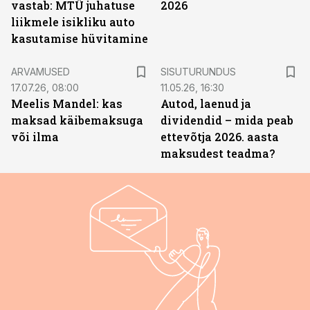
vastab: MTÜ juhatuse
2026
liikmele isikliku auto
kasutamise hüvitamine
ST
ARVAMUSED
SISUTURUNDUS
17.07.26, 08:00
11.05.26, 16:30
Meelis Mandel: kas
Autod, laenud ja
maksad käibemaksuga
dividendid – mida peab
või ilma
ettevõtja 2026. aasta
maksudest teadma?