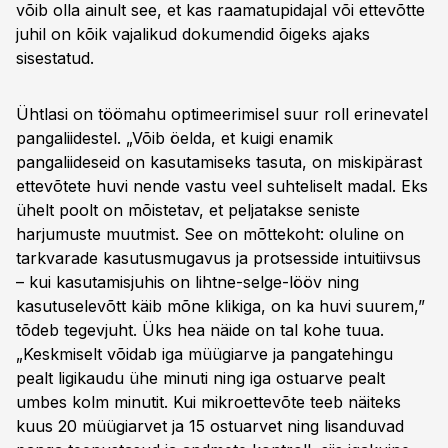
võib olla ainult see, et kas raamatupidajal või ettevõtte
juhil on kõik vajalikud dokumendid õigeks ajaks
sisestatud.
Ühtlasi on töömahu optimeerimisel suur roll erinevatel
pangaliidestel. „Võib öelda, et kuigi enamik
pangaliideseid on kasutamiseks tasuta, on miskipärast
ettevõtete huvi nende vastu veel suhteliselt madal. Eks
ühelt poolt on mõistetav, et peljatakse seniste
harjumuste muutmist. See on mõttekoht: oluline on
tarkvarade kasutusmugavus ja protsesside intuitiivsus
– kui kasutamisjuhis on lihtne-selge-lööv ning
kasutuselevõtt käib mõne klikiga, on ka huvi suurem,”
tõdeb tegevjuht. Üks hea näide on tal kohe tuua.
„Keskmiselt võidab iga müügiarve ja pangatehingu
pealt ligikaudu ühe minuti ning iga ostuarve pealt
umbes kolm minutit. Kui mikroettevõte teeb näiteks
kuus 20 müügiarvet ja 15 ostuarvet ning lisanduvad