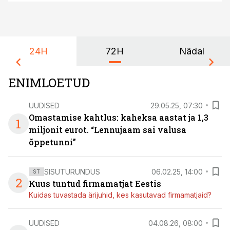
24H
72H
Nädal
ENIMLOETUD
UUDISED
29.05.25, 07:30
Omastamise kahtlus: kaheksa aastat ja 1,3
1
miljonit eurot. “Lennujaam sai valusa
õppetunni”
SISUTURUNDUS
06.02.25, 14:00
ST
2
Kuus tuntud firmamatjat Eestis
Kuidas tuvastada ärijuhid, kes kasutavad firmamatjaid?
UUDISED
04.08.26, 08:00