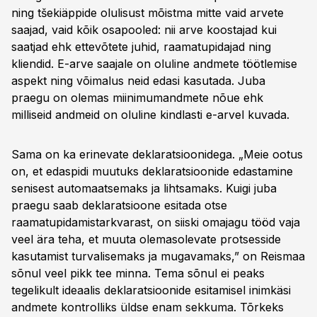
ning tšekiäppide olulisust mõistma mitte vaid arvete
saajad, vaid kõik osapooled: nii arve koostajad kui
saatjad ehk ettevõtete juhid, raamatupidajad ning
kliendid. E-arve saajale on oluline andmete töötlemise
aspekt ning võimalus neid edasi kasutada. Juba
praegu on olemas miinimumandmete nõue ehk
milliseid andmeid on oluline kindlasti e-arvel kuvada.
Sama on ka erinevate deklaratsioonidega. „Meie ootus
on, et edaspidi muutuks deklaratsioonide edastamine
senisest automaatsemaks ja lihtsamaks. Kuigi juba
praegu saab deklaratsioone esitada otse
raamatupidamistarkvarast, on siiski omajagu tööd vaja
veel ära teha, et muuta olemasolevate protsesside
kasutamist turvalisemaks ja mugavamaks,” on Reismaa
sõnul veel pikk tee minna. Tema sõnul ei peaks
tegelikult ideaalis deklaratsioonide esitamisel inimkäsi
andmete kontrolliks üldse enam sekkuma. Tõrkeks