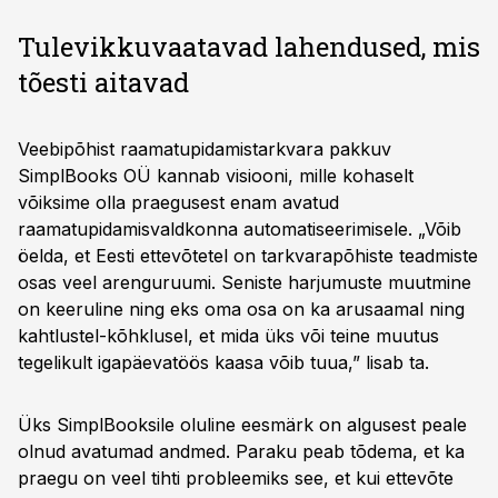
Tulevikkuvaatavad lahendused, mis
tõesti aitavad
Veebipõhist raamatupidamistarkvara pakkuv
SimplBooks OÜ kannab visiooni, mille kohaselt
võiksime olla praegusest enam avatud
raamatupidamisvaldkonna automatiseerimisele. „Võib
öelda, et Eesti ettevõtetel on tarkvarapõhiste teadmiste
osas veel arenguruumi. Seniste harjumuste muutmine
on keeruline ning eks oma osa on ka arusaamal ning
kahtlustel-kõhklusel, et mida üks või teine muutus
tegelikult igapäevatöös kaasa võib tuua,” lisab ta.
Üks SimplBooksile oluline eesmärk on algusest peale
olnud avatumad andmed. Paraku peab tõdema, et ka
praegu on veel tihti probleemiks see, et kui ettevõte