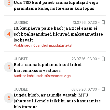
3
Uus TSD kord paneb raamatupidajad vigu
parandama kohe, mitte enam kuu lõpus
UUDISED
13.07.26, 07:30
10. kuupäeva paine kaob ja Excel enam ei
4
sobi: palgaandmed liiguvad maksuametisse
jooksvalt
Praktilised nõuanded muudatusteks!
UUDISED
28.07.26, 08:00
Bolti raamatupidamislikud trikid
5
käibemaksuarvestuses
Audiitor kahtlustab süsteemset viga
UUDISED
03.08.26, 07:30
Lugeja küsib, asjatundja vastab: MTÜ
6
juhatuse liikmele isikliku auto kasutamise
hüvitamine