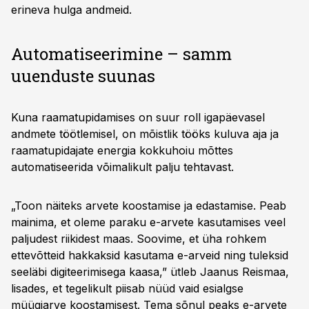
erineva hulga andmeid.
Automatiseerimine – samm
uuenduste suunas
Kuna raamatupidamises on suur roll igapäevasel
andmete töötlemisel, on mõistlik tööks kuluva aja ja
raamatupidajate energia kokkuhoiu mõttes
automatiseerida võimalikult palju tehtavast.
„Toon näiteks arvete koostamise ja edastamise. Peab
mainima, et oleme paraku e-arvete kasutamises veel
paljudest riikidest maas. Soovime, et üha rohkem
ettevõtteid hakkaksid kasutama e-arveid ning tuleksid
seeläbi digiteerimisega kaasa,” ütleb Jaanus Reismaa,
lisades, et tegelikult piisab nüüd vaid esialgse
müügiarve koostamisest. Tema sõnul peaks e-arvete