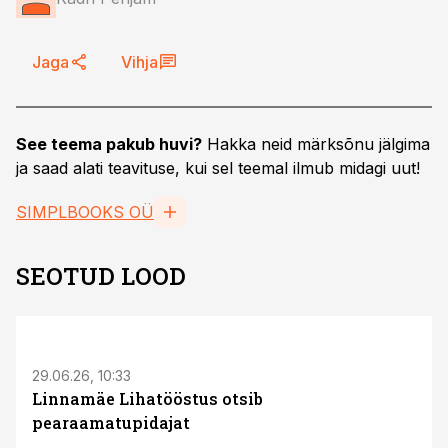
Jaga
Vihja
See teema pakub huvi?
Hakka neid märksõnu jälgima
ja saad alati teavituse, kui sel teemal ilmub midagi uut!
SIMPLBOOKS OÜ
SEOTUD LOOD
ST
29.06.26, 10:33
Linnamäe Lihatööstus otsib
pearaamatupidajat