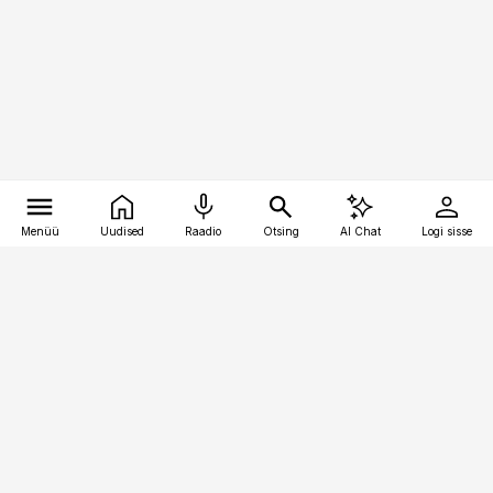
Menüü
Uudised
Raadio
Otsing
AI Chat
Logi sisse
Vana-Lõuna 39/1, 19094 Tallinn
(+372) 667 0111
raamatupidaja@raamatupidaja.ee
Telli
Reklaam
Firmast