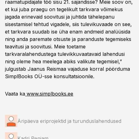
raamatupidajate töö sisu 21. sajandisse? Meie soov on,
et kui juba praegu on tegelikult tarkvara võimekus
jagada erinevaid soovitusi ja juhtida tähelepanu
sisestamisel tehtud vigadele, siis tulevikuvaade on see,
et tarkvara suudab ise üha enam andmeid analüüsida
ning anda paremate otsuste ja paranduste tegemiseks
teavitusi ja soovitusi. Meie toetame
tarkvaralahendustega tulevikkuvaatavaid lahendusi
ning oleme hea meelega abiks valikute tegemisel,”
julgustab Jaanus Reismaa vajaduse korral pöörduma
SimplBooks OÜ-sse konsultatsioonile.
Vaata ka
www.simplbooks.ee
Äripäeva eriprojektid ja turunduslahendused
Kadri Penjam