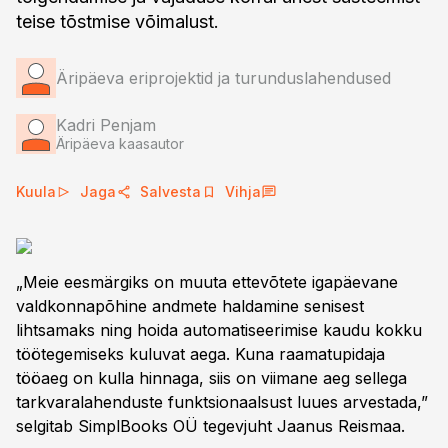
teise tõstmise võimalust.
Äripäeva eriprojektid ja turunduslahendused
Kadri Penjam
Äripäeva kaasautor
Kuula
Jaga
Salvesta
Vihja
„Meie eesmärgiks on muuta ettevõtete igapäevane
valdkonnapõhine andmete haldamine senisest
lihtsamaks ning hoida automatiseerimise kaudu kokku
töötegemiseks kuluvat aega. Kuna raamatupidaja
tööaeg on kulla hinnaga, siis on viimane aeg sellega
tarkvaralahenduste funktsionaalsust luues arvestada,”
selgitab SimplBooks OÜ tegevjuht Jaanus Reismaa.