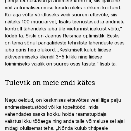
panga teenustasud ja andmete kontroll, siis igakuine
võit automatiseerimise kaudu oleks rohkem kui tund.
Kui aga võtta võrdluseks veidi suurem ettevõte, siis
näiteks 100 müügiarvet, lisaks teenustasud ja andmete
kontroll tähendaks juba üle viietunnist igakuist võitu,”
tõdeb ta. Siiski on Jaanus Reismaa optimistlik: Eestis
on tema sõnul pangaliideste tehniliste lahenduste osas
juba päris hea olukord. „Keskmiselt kulub liidese
aktiveerimiseks kliendil 3−5 klikki ning liidese
toimimiseks vajalik on suures osas tasuta,” lisab ta.
Tulevik on meie endi kätes
Nagu öeldud, on keskmises ettevõttes veel liiga palju
andmesisestustööd või ka topelttööd, mida
vähendades saaks kokku hoida raamatupidaja
väärtuslikku tööaega ning anda talle võimaluse sel ajal
midagi olulisemat teha. „Nõnda kulub tihtipeale