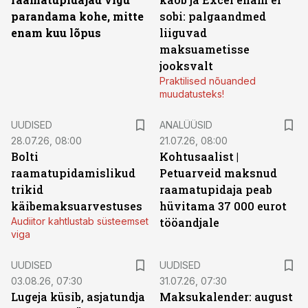
parandama kohe, mitte
sobi: palgaandmed
enam kuu lõpus
liiguvad
maksuametisse
jooksvalt
Praktilised nõuanded
muudatusteks!
UUDISED
ANALÜÜSID
28.07.26, 08:00
21.07.26, 08:00
Bolti
Kohtusaalist
|
raamatupidamislikud
Petuarveid maksnud
trikid
raamatupidaja peab
käibemaksuarvestuses
hüvitama 37 000 eurot
Audiitor kahtlustab süsteemset
tööandjale
viga
UUDISED
UUDISED
03.08.26, 07:30
31.07.26, 07:30
Lugeja küsib, asjatundja
Maksukalender: august