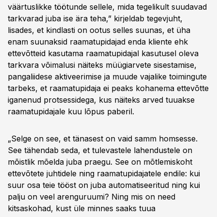
väärtuslikke töötunde sellele, mida tegelikult suudavad
tarkvarad juba ise ära teha,” kirjeldab tegevjuht,
lisades, et kindlasti on ootus selles suunas, et üha
enam suunaksid raamatupidajad enda kliente ehk
ettevõtteid kasutama raamatupidajal kasutusel oleva
tarkvara võimalusi näiteks müügiarvete sisestamise,
pangaliidese aktiveerimise ja muude vajalike toimingute
tarbeks, et raamatupidaja ei peaks kohanema ettevõtte
iganenud protsessidega, kus näiteks arved tuuakse
raamatupidajale kuu lõpus paberil.
„Selge on see, et tänasest on vaid samm homsesse.
See tähendab seda, et tulevastele lahendustele on
mõistlik mõelda juba praegu. See on mõtlemiskoht
ettevõtete juhtidele ning raamatupidajatele endile: kui
suur osa teie tööst on juba automatiseeritud ning kui
palju on veel arenguruumi? Ning mis on need
kitsaskohad, kust üle minnes saaks tuua