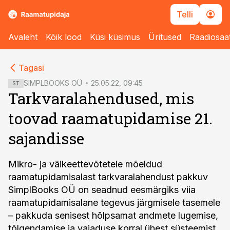
Telli
Avaleht
Kõik lood
Küsi küsimus
Üritused
Raadiosaa
cebook
cebook
Tagasi
Twitter)
Twitter)
SIMPLBOOKS OÜ
25.05.22, 09:45
ST
Tarkvaralahendused, mis
kedIn
kedIn
toovad raamatupidamise 21.
ail
ail
sajandisse
k
k
Mikro- ja väikeettevõtetele mõeldud
raamatupidamisalast tarkvaralahendust pakkuv
SimplBooks OÜ on seadnud eesmärgiks viia
raamatupidamisalane tegevus järgmisele tasemele
– pakkuda senisest hõlpsamat andmete lugemise,
tõlgendamise ja vajaduse korral ühest süsteemist