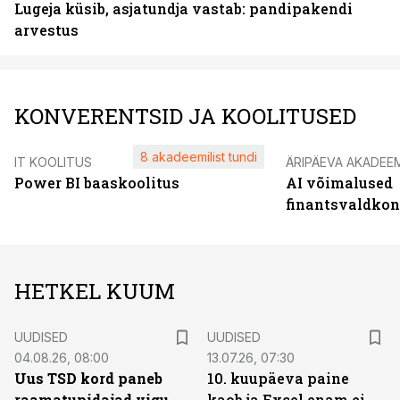
Lugeja küsib, asjatundja vastab: pandipakendi
arvestus
KONVERENTSID JA KOOLITUSED
8 akadeemilist tundi
IT KOOLITUS
ÄRIPÄEVA AKADEE
Power BI baaskoolitus
AI võimalused
finantsvaldko
HETKEL KUUM
UUDISED
UUDISED
04.08.26, 08:00
13.07.26, 07:30
Uus TSD kord paneb
10. kuupäeva paine
raamatupidajad vigu
kaob ja Excel enam ei