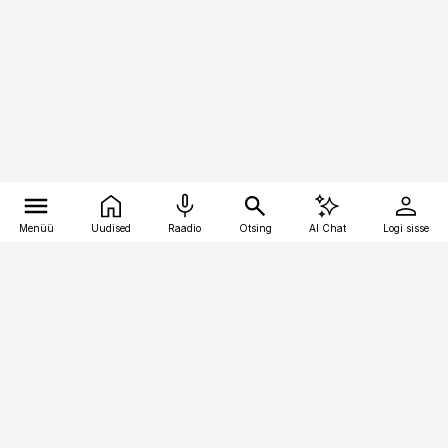
Menüü
Uudised
Raadio
Otsing
AI Chat
Logi sisse
Vana-Lõuna 39/1, 19094 Tallinn
(+372) 667 0111
raamatupidaja@raamatupidaja.ee
Telli
Reklaam