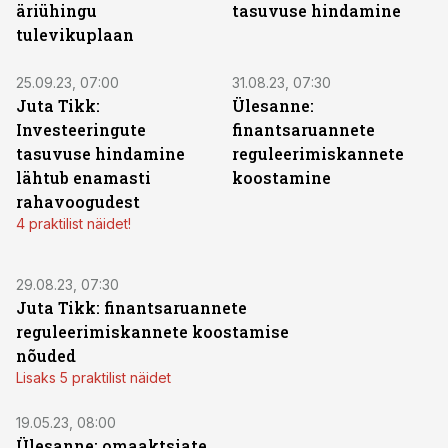
äriühingu
tasuvuse hindamine
tulevikuplaan
25.09.23, 07:00
31.08.23, 07:30
Juta Tikk:
Ülesanne:
Investeeringute
finantsaruannete
tasuvuse hindamine
reguleerimiskannete
lähtub enamasti
koostamine
rahavoogudest
4 praktilist näidet!
29.08.23, 07:30
Juta Tikk: finantsaruannete
reguleerimiskannete koostamise
nõuded
Lisaks 5 praktilist näidet
19.05.23, 08:00
Ülesanne: omaaktsiate