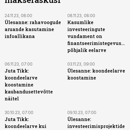
24.11.23, 08:00
08.11.23, 08:00
Ülesanne: rahavoogude
Kasumlike
aruande kasutamine
investeeringute
infoallikana
vundament on
finantseerimistegevuste
põhjalik eelarve
06.11.23, 07:00
03.11.23, 09:00
Juta Tikk:
Ülesanne: koondeelarve
koondeelarve
koostamine
koostamine
kaubandusettevõtte
näitel
30.10.23, 07:00
09.10.23, 07:00
Juta Tikk:
Ülesanne:
koondeelarve kui
investeerimisprojektide