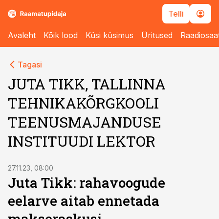
Telli
Avaleht
Kõik lood
Küsi küsimus
Üritused
Raadiosaa
Tagasi
JUTA TIKK, TALLINNA
TEHNIKAKÕRGKOOLI
TEENUSMAJANDUSE
INSTITUUDI LEKTOR
27.11.23, 08:00
Juta Tikk: rahavoogude
eelarve aitab ennetada
makseraskusi