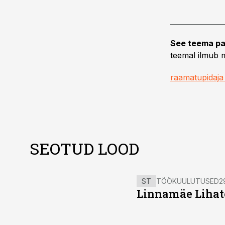
See teema pa
teemal ilmub m
raamatupidaja
SEOTUD LOOD
ST
TÖÖKUULUTUSED
2
Linnamäe Lihatö