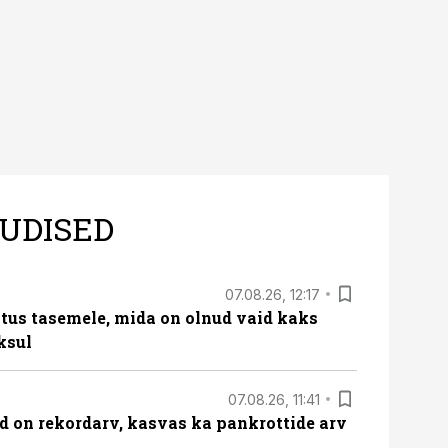
UDISED
07.08.26, 12:17
tus tasemele, mida on olnud vaid kaks
ksul
07.08.26, 11:41
id on rekordarv, kasvas ka pankrottide arv