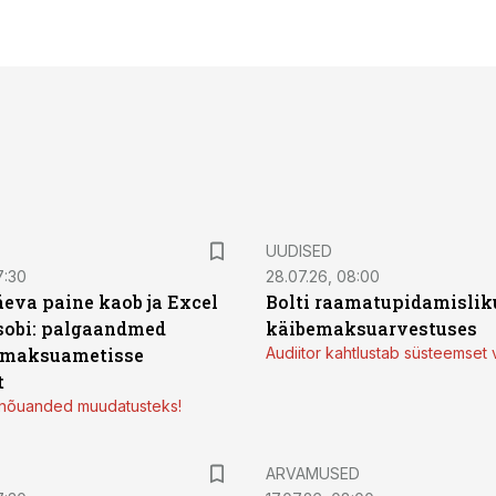
UUDISED
7:30
28.07.26, 08:00
äeva paine kaob ja Excel
Bolti raamatupidamisliku
sobi: palgaandmed
käibemaksuarvestuses
 maksuametisse
Audiitor kahtlustab süsteemset 
t
d nõuanded muudatusteks!
ARVAMUSED