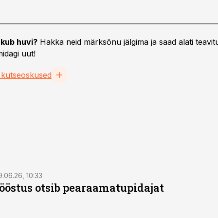
kub huvi?
Hakka neid märksõnu jälgima ja saad alati teavitu
idagi uut!
 kutseoskused
9.06.26, 10:33
östus otsib pearaamatupidajat