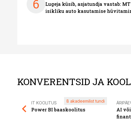
6
Lugeja küsib, asjatundja vastab: MT
isikliku auto kasutamise hüvitami
KONVERENTSID JA KOO
8 akadeemilist tundi
IT KOOLITUS
ÄRIPÄE
Power BI baaskoolitus
AI võ
finan