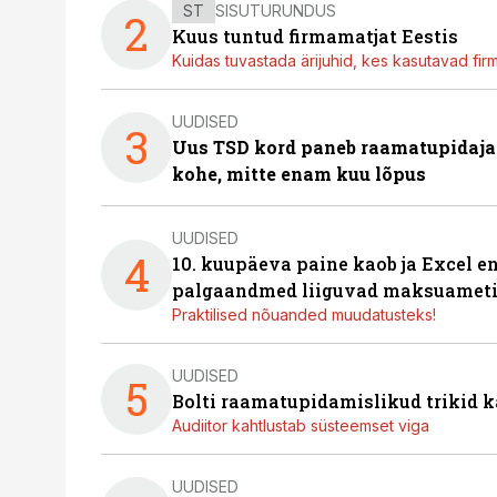
ST
SISUTURUNDUS
2
Kuus tuntud firmamatjat Eestis
Kuidas tuvastada ärijuhid, kes kasutavad fir
UUDISED
3
Uus TSD kord paneb raamatupidaj
kohe, mitte enam kuu lõpus
UUDISED
4
10. kuupäeva paine kaob ja Excel en
palgaandmed liiguvad maksuameti
Praktilised nõuanded muudatusteks!
UUDISED
5
Bolti raamatupidamislikud trikid
Audiitor kahtlustab süsteemset viga
UUDISED