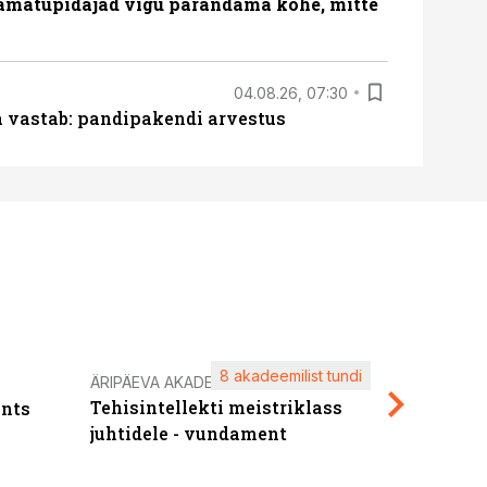
amatupidajad vigu parandama kohe, mitte
04.08.26, 07:30
ja vastab: pandipakendi arvestus
8 akadeemilist tundi
Kasuta ä
ÄRIPÄEVA AKADEEMIA
Tehisintellekti meistriklass
nts
maksuva
juhtidele - vundament