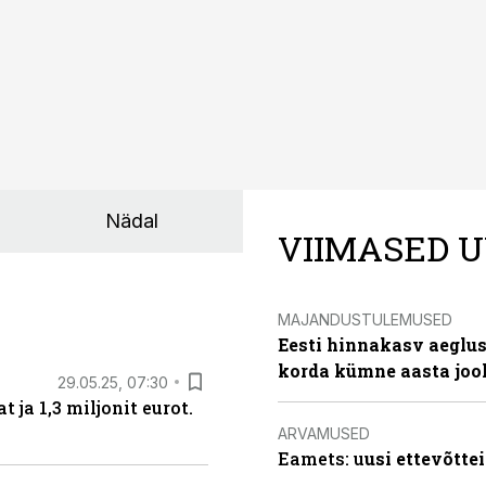
Nädal
VIIMASED U
MAJANDUSTULEMUSED
Eesti hinnakasv aeglus
korda kümne aasta joo
29.05.25, 07:30
ja 1,3 miljonit eurot.
ARVAMUSED
Eamets: u
usi ettevõtte