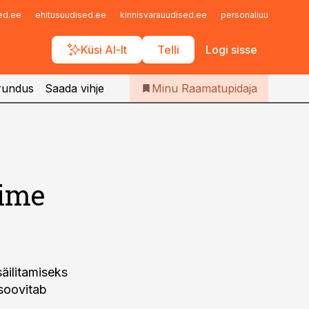
Iseteenindus
sed.ee
ehitusuudised.ee
kinnisvarauudised.ee
personaliuudised.ee
Telli Raamatupidaja
Küsi AI-lt
Telli
Logi sisse
rundus
Saada vihje
Minu Raamatupidaja
õime
äilitamiseks
 soovitab