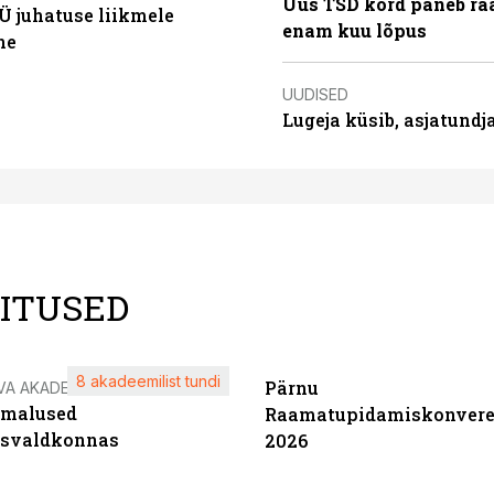
Uus TSD kord paneb ra
Ü juhatuse liikmele
enam kuu lõpus
ne
UUDISED
Lugeja küsib, asjatund
LITUSED
8 akadeemilist tundi
Pärnu
VA AKADEEMIA
imalused
Raamatupidamiskonvere
tsvaldkonnas
2026