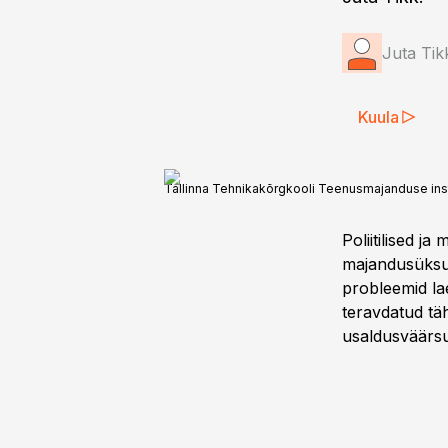
Juta Tik
Kuula
Tallinna Tehnikakõrgkooli Teenusmajanduse instit
Poliitilised 
majandusüksus
probleemid la
teravdatud tä
usaldusväärsu