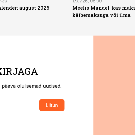
7:30
17.07.26, 08:00
ender: august 2026
Meelis Mandel: kas mak
käibemaksuga või ilma
KIRJAGA
ti päeva olulisemad uudised.
Liitun