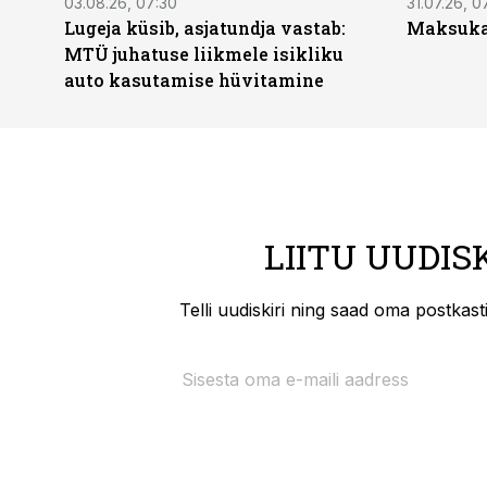
03.08.26, 07:30
31.07.26, 0
Lugeja küsib, asjatundja vastab:
Maksukal
MTÜ juhatuse liikmele isikliku
auto kasutamise hüvitamine
LIITU UUDIS
Telli uudiskiri ning saad oma postkas