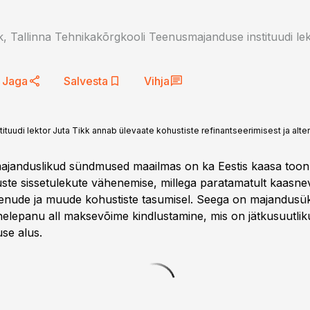
k, Tallinna Tehnikakõrgkooli Teenusmajanduse instituudi le
Jaga
Salvesta
Vihja
uudi lektor Juta Tikk annab ülevaate kohustiste refinantseerimisest ja alte
ja majanduslikud sündmused maailmas on ka Eestis kaasa too
te sissetulekute vähenemise, millega paratamatult kaasne
enude ja muude kohustiste tasumisel. Seega on majandusü
helepanu all maksevõime kindlustamine, mis on jätkusuutlik
se alus.