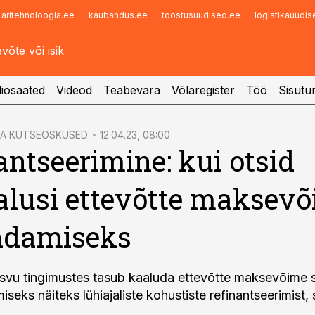
aritehnoloogia.ee
kaubandus.ee
toostusuudised.ee
logistikauudi
Infopank
Radar
iosaated
Videod
Teabevara
Võlaregister
Töö
Sisutu
JA KUTSEOSKUSED
12.04.23, 08:00
antseerimine: kui otsid
lusi ettevõtte maksev
ndamiseks
asvu tingimustes tasub kaaluda ettevõtte maksevõime s
seks näiteks lühiajaliste kohustiste refinantseerimist,