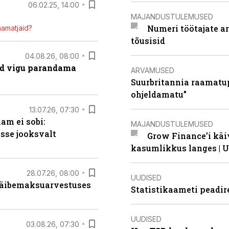
06.02.25, 14:00
MAJANDUSTULEMUSED
Numeri töötajate a
mamatjaid?
tõusisid
04.08.26, 08:00
ad vigu parandama
ARVAMUSED
Suurbritannia raamatu
ohjeldamatu”
13.07.26, 07:30
am ei sobi:
MAJANDUSTULEMUSED
sse jooksvalt
Grow Finance’i käi
kasumlikkus langes | U
28.07.26, 08:00
UUDISED
 käibemaksuarvestuses
Statistikaameti peadir
UUDISED
03.08.26, 07:30