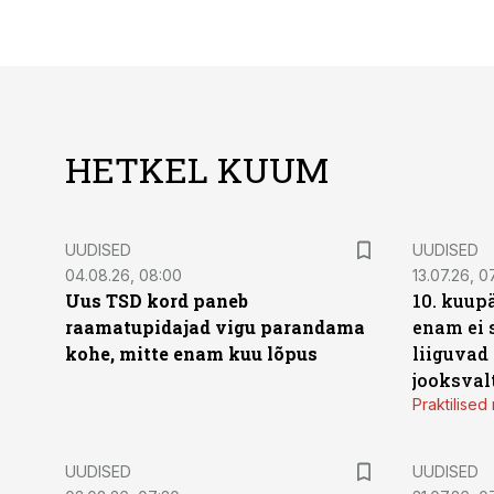
HETKEL KUUM
UUDISED
UUDISED
04.08.26, 08:00
13.07.26, 0
Uus TSD kord paneb
10. kuup
raamatupidajad vigu parandama
enam ei 
kohe, mitte enam kuu lõpus
liiguvad
jooksval
Praktilise
UUDISED
UUDISED