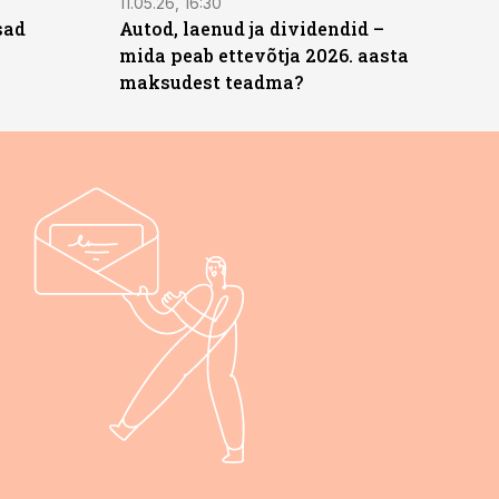
11.05.26, 16:30
sad
Autod, laenud ja dividendid –
mida peab ettevõtja 2026. aasta
maksudest teadma?