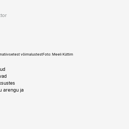
ktor
rnatiivsetest võimalustest
Foto:
Meeli Küttim
nud
vad
ksustes
u arengu ja