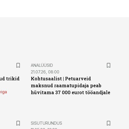
ANALÜÜSID
21.07.26, 08:00
d trikid
Kohtusaalist
|
Petuarveid
maksnud raamatupidaja peab
viga
hüvitama 37 000 eurot tööandjale
ST
SISUTURUNDUS