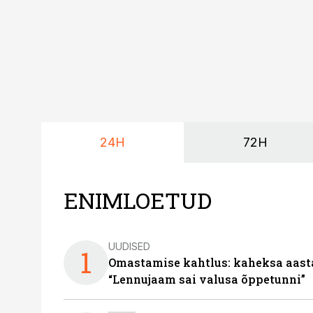
24H
72H
ENIMLOETUD
UUDISED
1
Omastamise kahtlus: kaheksa aastat 
“Lennujaam sai valusa õppetunni”