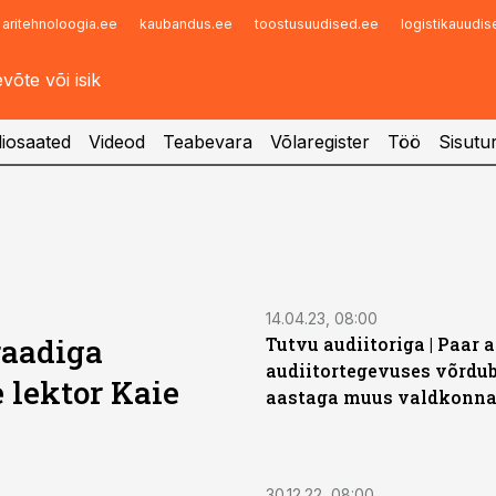
aritehnoloogia.ee
kaubandus.ee
toostusuudised.ee
logistikauudi
Infopank
Radar
iosaated
Videod
Teabevara
Võlaregister
Töö
Sisutu
14.04.23, 08:00
raadiga
Tutvu audiitoriga | Paar 
audiitortegevuses võrdub
 lektor Kaie
aastaga muus valdkonn
30.12.22, 08:00