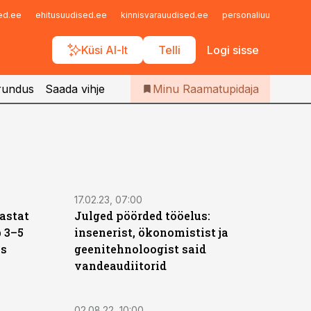
Iseteenindus
sed.ee
ehitusuudised.ee
kinnisvarauudised.ee
personaliuudised.ee
Telli Raamatupidaja
Küsi AI-lt
Telli
Logi sisse
rundus
Saada vihje
Minu Raamatupidaja
17.02.23, 07:00
aastat
Julged pöörded tööelus:
 3–5
insenerist, ökonomistist ja
as
geenitehnoloogist said
vandeaudiitorid
02.08.22, 10:00