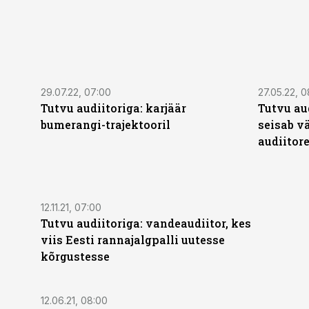
29.07.22, 07:00
27.05.22, 0
Tutvu audiitoriga: karjäär
Tutvu aud
bumerangi-trajektooril
seisab v
audiitore
12.11.21, 07:00
Tutvu audiitoriga: vandeaudiitor, kes
viis Eesti rannajalgpalli uutesse
kõrgustesse
12.06.21, 08:00