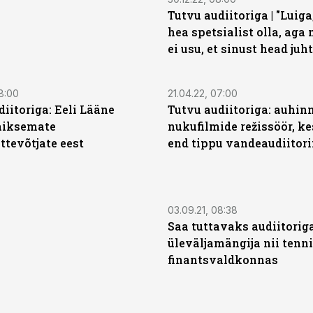
Tutvu audiitoriga | "Luiga
hea spetsialist olla, aga 
ei usu, et sinust head juh
8:00
21.04.22, 07:00
iitoriga: Eeli Lääne
Tutvu audiitoriga: auhin
äiksemate
nukufilmide režissöör, ke
ttevõtjate eest
end tippu vandeaudiitor
03.09.21, 08:38
Saa tuttavaks audiitoriga
üleväljamängija nii tenni
finantsvaldkonnas