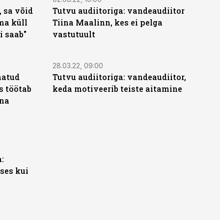
, sa võid
Tutvu audiitoriga: vandeaudiitor
ma küll
Tiina Maalinn, kes ei pelga
ti saab"
vastutuult
28.03.22, 09:00
natud
Tutvu audiitoriga: vandeaudiitor,
s töötab
keda motiveerib teiste aitamine
ina
:
ses kui