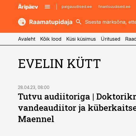
palgauudised.ee
finantsuudised.ee
kaubandus.ee
imelineajalugu.ee
kinnisvarauudised.ee
imelineteadus.ee
Avaleht
Kõik lood
Küsi küsimus
Üritused
Raad
EVELIN KÜTT
28.04.23, 08:00
Tutvu audiitoriga | Doktorik
vandeaudiitor ja küberkaitse
Maennel