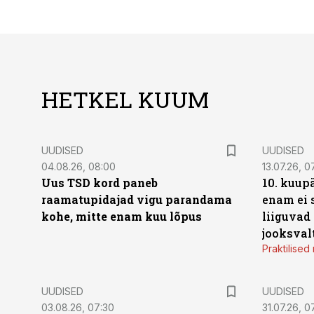
HETKEL KUUM
UUDISED
UUDISED
04.08.26, 08:00
13.07.26, 0
Uus TSD kord paneb
10. kuup
raamatupidajad vigu parandama
enam ei 
kohe, mitte enam kuu lõpus
liiguvad
jooksval
Praktilise
UUDISED
UUDISED
03.08.26, 07:30
31.07.26, 0