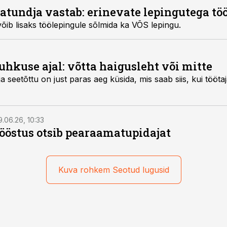
sjatundja vastab: erinevate lepingutega t
võib lisaks töölepingule sõlmida ka VÕS lepingu.
hkuse ajal: võtta haigusleht või mitte
 seetõttu on just paras aeg küsida, mis saab siis, kui tööta
9.06.26, 10:33
östus otsib pearaamatupidajat
Kuva rohkem Seotud lugusid