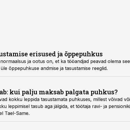
asustamise erisused ja õppepuhkus
normaalsus ja ootus on, et ka tööandjad peavad olema seet
üle õppepuhkuse andmise ja tasustamise reeglid.
ab: kui palju maksab palgata puhkus?
avad kokku leppida tasustamata puhkuses, millest võivad võ
u leppimisel tasub aga jälgida, et töötaja ravi- ja pensionik
el Tael-Same.