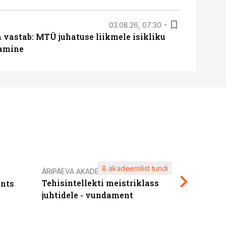
03.08.26, 07:30
a vastab: MTÜ juhatuse liikmele isikliku
tamine
8 akadeemilist tundi
Kasuta ä
ÄRIPÄEVA AKADEEMIA
Tehisintellekti meistriklass
nts
maksuva
juhtidele - vundament