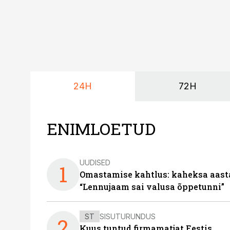
24H
72H
ENIMLOETUD
UUDISED
1
Omastamise kahtlus: kaheksa aastat 
“Lennujaam sai valusa õppetunni”
ST
SISUTURUNDUS
2
Kuus tuntud firmamatjat Eestis