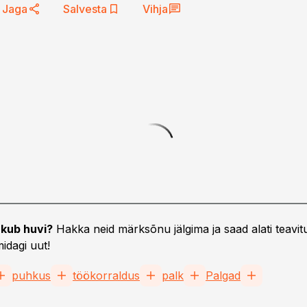
Jaga
Salvesta
Vihja
kub huvi?
Hakka neid märksõnu jälgima ja saad alati teavitu
idagi uut!
puhkus
töökorraldus
palk
Palgad