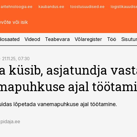
aritehnoloogia.ee
kaubandus.ee
toostusuudised.ee
logistikauudi
Infopank
Radar
iosaated
Videod
Teabevara
Võlaregister
Töö
Sisutu
21.11.25, 07:30
a küsib, asjatundja vast
mapuhkuse ajal töötam
uidas lõpetada vanemapuhkuse ajal töötamine.
idaja.ee