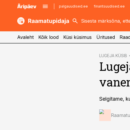
palgauudised.ee
finantsuudised.ee
kaubandus.ee
imelineajalugu.ee
kinnisvarauudised.ee
imelineteadus.ee
Avaleht
Kõik lood
Küsi küsimus
Üritused
Raad
cebook
LUGEJA KÜSIB
Lugej
Twitter)
kedIn
vane
ail
k
Selgitame, k
Raamatup