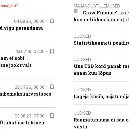
mamatjaid?
MAJANDUSTULEMUSED
Grow Finance’i käi
kasumlikkus langes | U
04.08.26, 08:00
ad vigu parandama
UUDISED
Statistikaameti peadir
13.07.26, 07:30
am ei sobi:
UUDISED
sse jooksvalt
Uus TSD kord paneb ra
enam kuu lõpus
28.07.26, 08:00
UUDISED
 käibemaksuarvestuses
Lugeja küsib, asjatund
UUDISED
03.08.26, 07:30
Raamatupidaja ei saa o
Ü juhatuse liikmele
vastu