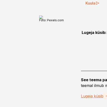
Kuula
Foto:
Pexels.com
Lugeja küsib:
See teema pa
teemal ilmub m
Lugeja küsib