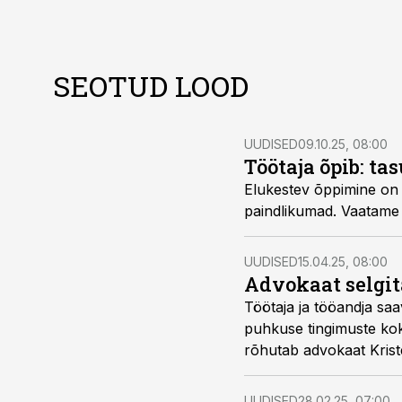
SEOTUD LOOD
UUDISED
09.10.25, 08:00
Töötaja õpib: t
Elukestev õppimine on 
paindlikumad. Vaatame 
UUDISED
15.04.25, 08:00
Advokaat selgit
Töötaja ja tööandja sa
puhkuse tingimuste kokk
rõhutab advokaat Krist
UUDISED
28.02.25, 07:00