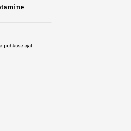
öötamine
ja puhkuse ajal