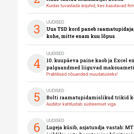
Kuidas tuvastada ärijuhid, kes kasutavad fir
UUDISED
3
Uus TSD kord paneb raamatupidaj
kohe, mitte enam kuu lõpus
UUDISED
4
10. kuupäeva paine kaob ja Excel en
palgaandmed liiguvad maksuameti
Praktilised nõuanded muudatusteks!
UUDISED
5
Bolti raamatupidamislikud trikid
Audiitor kahtlustab süsteemset viga
UUDISED
6
Lugeja küsib, asjatundja vastab: MT