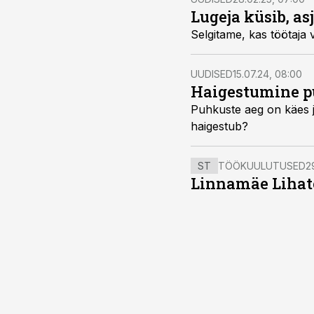
Lugeja küsib, a
Selgitame, kas töötaja 
UUDISED
15.07.24, 08:00
Haigestumine pu
Puhkuste aeg on käes ja
haigestub?
ST
TÖÖKUULUTUSED
2
Linnamäe Lihatö