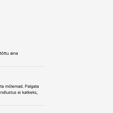
õttu aina
ita mõlemad. Palgata
indlustus ei katkeks,