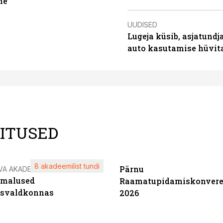
ne
UUDISED
Lugeja küsib, asjatundj
auto kasutamise hüvi
LITUSED
8 akadeemilist tundi
Pärnu
VA AKADEEMIA
imalused
Raamatupidamiskonvere
tsvaldkonnas
2026