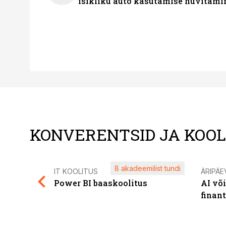
isikliku auto kasutamise hüvitami
KONVERENTSID JA KOO
8 akadeemilist tundi
IT KOOLITUS
ÄRIPÄE
Power BI baaskoolitus
AI võ
finan