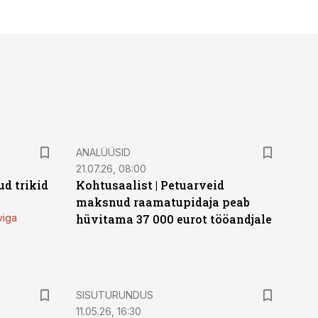
ANALÜÜSID
21.07.26, 08:00
d trikid
Kohtusaalist
|
Petuarveid
maksnud raamatupidaja peab
viga
hüvitama 37 000 eurot tööandjale
ST
SISUTURUNDUS
11.05.26, 16:30