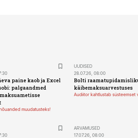
UUDISED
7:30
28.07.26, 08:00
äeva paine kaob ja Excel
Bolti raamatupidamisliku
sobi: palgaandmed
käibemaksuarvestuses
 maksuametisse
Audiitor kahtlustab süsteemset 
t
d nõuanded muudatusteks!
ARVAMUSED
7:30
17.07.26, 08:00