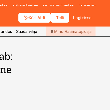
Iseteenindus
sed.ee
ehitusuudised.ee
kinnisvarauudised.ee
personaliuudised.ee
Telli Raamatupidaja
Küsi AI-lt
Telli
Logi sisse
rundus
Saada vihje
Minu Raamatupidaja
ab:
ine