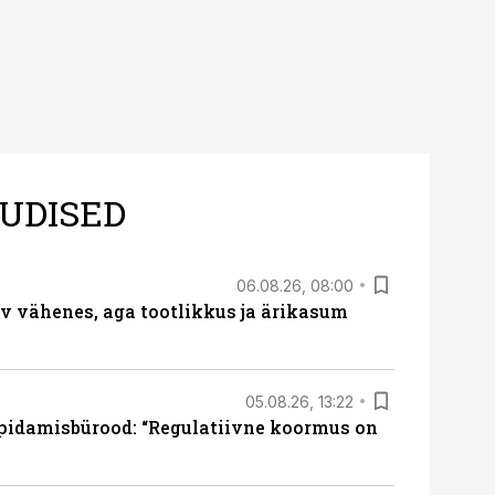
UDISED
06.08.26, 08:00
rv vähenes, aga tootlikkus ja ärikasum
05.08.26, 13:22
pidamisbürood: “Regulatiivne koormus on