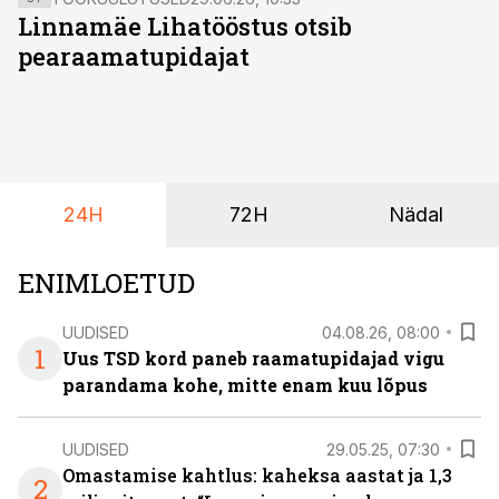
Linnamäe Lihatööstus otsib
pearaamatupidajat
24H
72H
Nädal
ENIMLOETUD
UUDISED
04.08.26, 08:00
1
Uus TSD kord paneb raamatupidajad vigu
parandama kohe, mitte enam kuu lõpus
UUDISED
29.05.25, 07:30
Omastamise kahtlus: kaheksa aastat ja 1,3
2