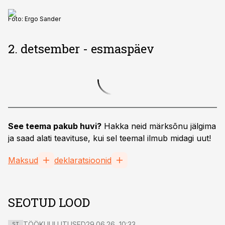
Foto:
Ergo Sander
2. detsember - esmaspäev
See teema pakub huvi?
Hakka neid märksõnu jälgima
ja saad alati teavituse, kui sel teemal ilmub midagi uut!
Maksud
deklaratsioonid
SEOTUD LOOD
TÖÖKUULUTUSED
29.06.26, 10:33
ST