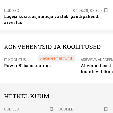
UUDISED
04.08.26, 07:30
Lugeja küsib, asjatundja vastab: pandipakendi
arvestus
KONVERENTSID JA KOOLITUSED
8 akadeemilist tundi
IT KOOLITUS
ÄRIPÄEVA AKADEE
Power BI baaskoolitus
AI võimalused
finantsvaldko
HETKEL KUUM
UUDISED
UUDISED