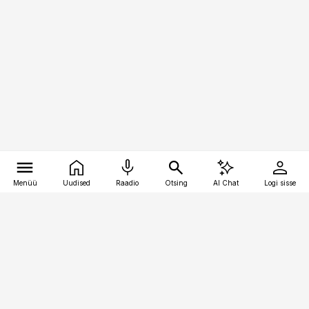
Menüü
Uudised
Raadio
Otsing
AI Chat
Logi sisse
Vana-Lõuna 39/1, 19094 Tallinn
(+372) 667 0111
raamatupidaja@raamatupidaja.ee