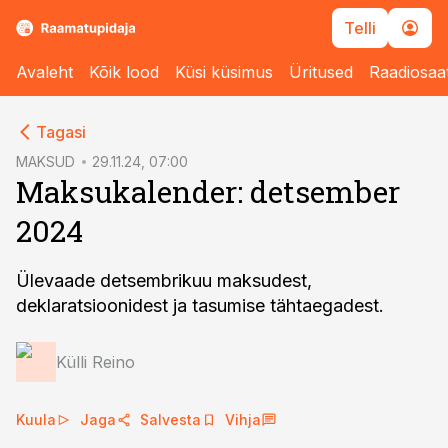
Telli
Avaleht
Kõik lood
Küsi küsimus
Üritused
Raadiosaa
cebook
Tagasi
Twitter)
MAKSUD
29.11.24, 07:00
Maksukalender: detsember
kedIn
2024
ail
k
Ülevaade detsembrikuu maksudest,
deklaratsioonidest ja tasumise tähtaegadest.
Külli Reino
Kuula
Jaga
Salvesta
Vihja