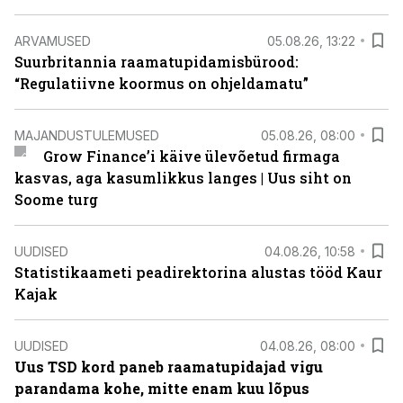
ARVAMUSED
05.08.26, 13:22
Suurbritannia raamatupidamisbürood:
“Regulatiivne koormus on ohjeldamatu”
MAJANDUSTULEMUSED
05.08.26, 08:00
Grow Finance’i käive ülevõetud firmaga
kasvas, aga kasumlikkus langes | Uus siht on
Soome turg
UUDISED
04.08.26, 10:58
Statistikaameti peadirektorina alustas tööd Kaur
Kajak
UUDISED
04.08.26, 08:00
Uus TSD kord paneb raamatupidajad vigu
parandama kohe, mitte enam kuu lõpus