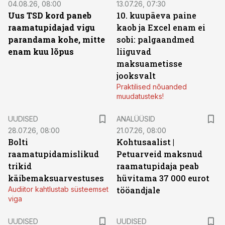
04.08.26, 08:00
13.07.26, 07:30
Uus TSD kord paneb
10. kuupäeva paine
raamatupidajad vigu
kaob ja Excel enam ei
parandama kohe, mitte
sobi: palgaandmed
enam kuu lõpus
liiguvad
maksuametisse
jooksvalt
Praktilised nõuanded
muudatusteks!
UUDISED
ANALÜÜSID
28.07.26, 08:00
21.07.26, 08:00
Bolti
Kohtusaalist
|
raamatupidamislikud
Petuarveid maksnud
trikid
raamatupidaja peab
käibemaksuarvestuses
hüvitama 37 000 eurot
Audiitor kahtlustab süsteemset
tööandjale
viga
UUDISED
UUDISED