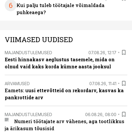
6
Kui palju tuleb töötajale võimaldada
puhkeaega?
VIIMASED UUDISED
MAJANDUSTULEMUSED
07.08.26, 12:17
Eesti hinnakasv aeglustus tasemele, mida on
olnud vaid kaks korda kümne aasta jooksul
ARVAMUSED
07.08.26, 11:41
Eamets: u
usi ettevõtteid on rekordarv, kasvas ka
pankrottide arv
MAJANDUSTULEMUSED
06.08.26, 08:00
Numeri töötajate arv vähenes, aga tootlikkus
ja ärikasum tõusisid