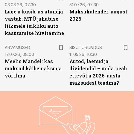
03.08.26, 07:30
31.07.26, 07:30
Lugeja küsib, asjatundja
Maksukalender: august
vastab: MTÜ juhatuse
2026
liikmele isikliku auto
kasutamise hüvitamine
ST
ARVAMUSED
SISUTURUNDUS
17.07.26, 08:00
11.05.26, 16:30
Meelis Mandel: kas
Autod, laenud ja
maksad käibemaksuga
dividendid – mida peab
või ilma
ettevõtja 2026. aasta
maksudest teadma?