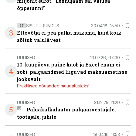
miljonit eurot. “Lennujaam sai valusa
õppetunni”
SISUTURUNDUS
30.04.18, 15:59
ST
3
Ettevõtja ei pea palka maksma, kuid kõik
sõltub valulävest
UUDISED
13.07.26, 07:30
10. kuupäeva paine kaob ja Excel enam ei
4
sobi: palgaandmed liiguvad maksuametisse
jooksvalt
Praktilised nõuanded muudatusteks!
UUDISED
31.12.25, 11:29
5
Palgakalkulaator palgaarvestajale,
töötajale, juhile
UUDISED
18.04.16, 11:53