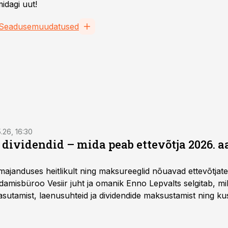
idagi uut!
Seadusemuudatused
5.26, 16:30
a dividendid – mida peab ettevõtja 2026. 
majanduses heitlikult ning maksureeglid nõuavad ettevõtja
amisbüroo Vesiir juht ja omanik Enno Lepvalts selgitab, mi
sutamist, laenusuhteid ja dividendide maksustamist ning k