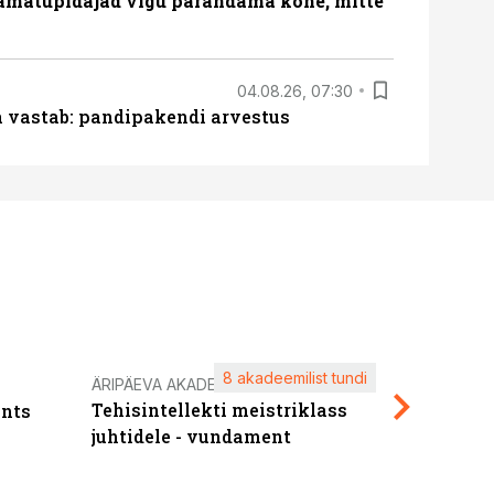
amatupidajad vigu parandama kohe, mitte
04.08.26, 07:30
ja vastab: pandipakendi arvestus
8 akadeemilist tundi
Kasuta ä
ÄRIPÄEVA AKADEEMIA
Tehisintellekti meistriklass
nts
maksuva
juhtidele - vundament