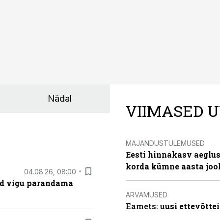
Nädal
VIIMASED U
MAJANDUSTULEMUSED
Eesti hinnakasv aeglus
korda kümne aasta joo
04.08.26, 08:00
ad vigu parandama
ARVAMUSED
Eamets: u
usi ettevõtte