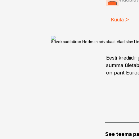
Kuula
Advokaadibüroo Hedman advokaat Vladislav Li
Eesti krediidi
summa ületab 1
on pärit Euroo
See teema pa