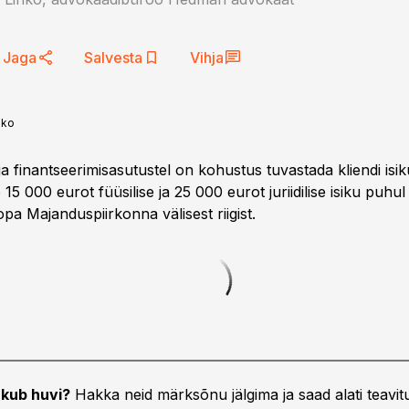
Jaga
Salvesta
Vihja
nko
- ja finantseerimisasutustel on kohustus tuvastada kliendi isik
5 000 eurot füüsilise ja 25 000 eurot juriidilise isiku puhul 
pa Majanduspiirkonna välisest riigist.
kub huvi?
Hakka neid märksõnu jälgima ja saad alati teavitu