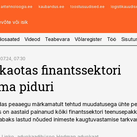
aritehnoloogia.ee
kaubandus.ee
toostusuudised.ee
logistikauudi
Infopank
Radar
iosaated
Videod
Teabevara
Võlaregister
Töö
Sisutu
.07.24, 07:30
 kaotas finantssektori
ma piduri
ndas peaaegu märkamatult tehtud muudatusega ühte pe
s on aastaid painanud kõiki finantssektori teenusepakk
 vabaks lastud nõuded inimeste kaugtuvastamise tarkvar
av Linko, advokaadibüroo Hedman advokaat