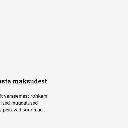
aasta maksudest
telt varasemast rohkem
llised muudatused
us peituvad suurimad