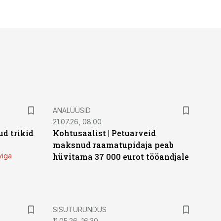
ANALÜÜSID
21.07.26, 08:00
d trikid
Kohtusaalist
|
Petuarveid
maksnud raamatupidaja peab
viga
hüvitama 37 000 eurot tööandjale
ST
SISUTURUNDUS
11.05.26, 16:30