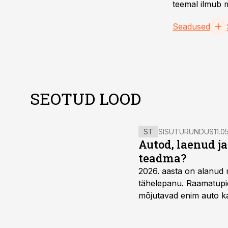
teemal ilmub m
Seadused
SEOTUD LOOD
ST
SISUTURUNDUS
11.0
Autod, laenud j
teadma?
2026. aasta on alanud 
tähelepanu. Raamatupid
mõjutavad enim auto ka
riskikohad.