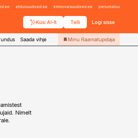
Iseteenindus
sed.ee
ehitusuudised.ee
kinnisvarauudised.ee
personaliuudised.ee
Telli Raamatupidaja
Küsi AI-lt
Telli
Logi sisse
rundus
Saada vihje
Minu Raamatupidaja
amistest
ujaid. Nimelt
ale.