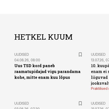
HETKEL KUUM
UUDISED
UUDISED
04.08.26, 08:00
13.07.26, 0
Uus TSD kord paneb
10. kuup
raamatupidajad vigu parandama
enam ei 
kohe, mitte enam kuu lõpus
liiguvad
jooksval
Praktilise
UUDISED
UUDISED
03.08.26, 07:30
31.07.26, 0