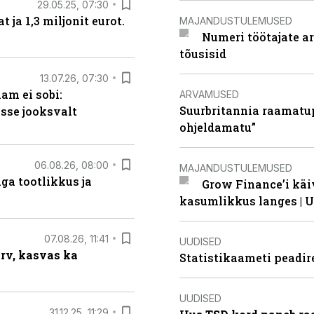
29.05.25, 07:30
ja 1,3 miljonit eurot.
MAJANDUSTULEMUSED
Numeri töötajate a
tõusisid
13.07.26, 07:30
am ei sobi:
ARVAMUSED
Suurbritannia raamatu
sse jooksvalt
ohjeldamatu”
06.08.26, 08:00
MAJANDUSTULEMUSED
ga tootlikkus ja
Grow Finance’i käi
kasumlikkus langes | U
07.08.26, 11:41
UUDISED
arv, kasvas ka
Statistikaameti peadir
UUDISED
31.12.25, 11:29