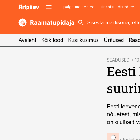
palgauudised.ee
finantsuudised.ee
kaubandus.ee
imelineajalugu.ee
kinnisvarauudised.ee
imelineteadus.ee
Avaleht
Kõik lood
Küsi küsimus
Üritused
Raad
cebook
SEADUSED
10
Eesti
Twitter)
kedIn
suuri
ail
k
Eesti leeve
nõuetest, mi
on oluliselt
Vladisl