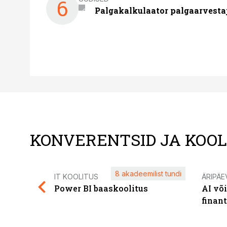
6
Palgakalkulaator palgaarvestaja
KONVERENTSID JA KOO
8 akadeemilist tundi
IT KOOLITUS
ÄRIPÄE
Power BI baaskoolitus
AI võ
finan