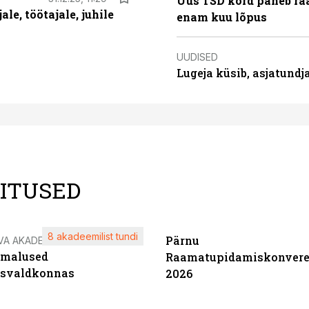
Uus TSD kord paneb ra
le, töötajale, juhile
enam kuu lõpus
UUDISED
Lugeja küsib, asjatund
LITUSED
8 akadeemilist tundi
Pärnu
VA AKADEEMIA
imalused
Raamatupidamiskonvere
tsvaldkonnas
2026