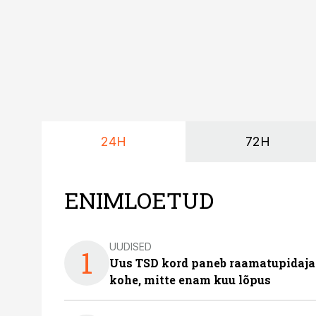
24H
72H
ENIMLOETUD
UUDISED
1
Uus TSD kord paneb raamatupidaj
kohe, mitte enam kuu lõpus