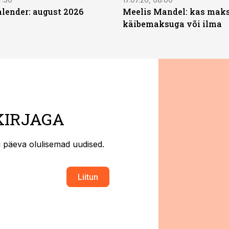
ender: august 2026
Meelis Mandel: kas mak
käibemaksuga või ilma
KIRJAGA
ti päeva olulisemad uudised.
Liitun