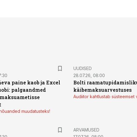
UUDISED
7:30
28.07.26, 08:00
äeva paine kaob ja Excel
Bolti raamatupidamisliku
sobi: palgaandmed
käibemaksuarvestuses
 maksuametisse
Audiitor kahtlustab süsteemset 
t
d nõuanded muudatusteks!
ARVAMUSED
7:30
17.07.26, 08:00