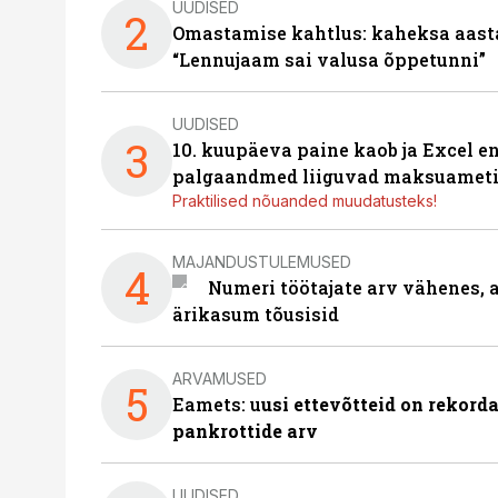
UUDISED
2
Omastamise kahtlus: kaheksa aastat 
“Lennujaam sai valusa õppetunni”
UUDISED
3
10. kuupäeva paine kaob ja Excel en
palgaandmed liiguvad maksuameti
Praktilised nõuanded muudatusteks!
MAJANDUSTULEMUSED
4
Numeri töötajate arv vähenes, a
ärikasum tõusisid
ARVAMUSED
5
Eamets: u
usi ettevõtteid on rekord
pankrottide arv
UUDISED