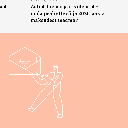
sad
Autod, laenud ja dividendid –
mida peab ettevõtja 2026. aasta
maksudest teadma?