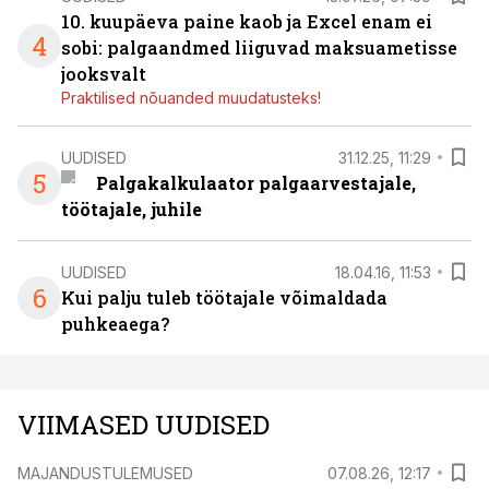
10. kuupäeva paine kaob ja Excel enam ei
4
sobi: palgaandmed liiguvad maksuametisse
jooksvalt
Praktilised nõuanded muudatusteks!
UUDISED
31.12.25, 11:29
5
Palgakalkulaator palgaarvestajale,
töötajale, juhile
UUDISED
18.04.16, 11:53
6
Kui palju tuleb töötajale võimaldada
puhkeaega?
VIIMASED UUDISED
MAJANDUSTULEMUSED
07.08.26, 12:17