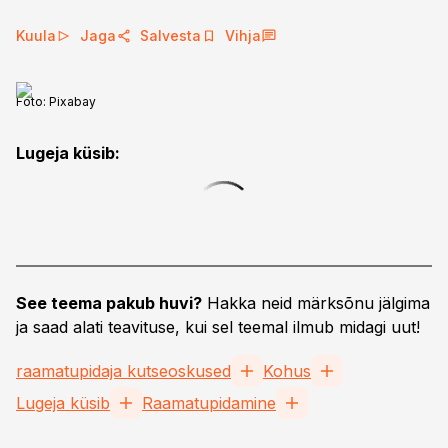
Kuula
Jaga
Salvesta
Vihja
Foto:
Pixabay
Lugeja küsib:
See teema pakub huvi?
Hakka neid märksõnu jälgima
ja saad alati teavituse, kui sel teemal ilmub midagi uut!
raamatupidaja kutseoskused
Kohus
Lugeja küsib
Raamatupidamine