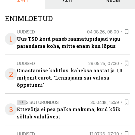
ENIMLOETUD
UUDISED
04.08.26, 08:00
1
Uus TSD kord paneb raamatupidajad vigu
parandama kohe, mitte enam kuu lõpus
UUDISED
29.05.25, 07:30
Omastamise kahtlus: kaheksa aastat ja 1,3
2
miljonit eurot. “Lennujaam sai valusa
õppetunni”
SISUTURUNDUS
30.04.18, 15:59
ST
3
Ettevõtja ei pea palka maksma, kuid kõik
sõltub valulävest
UUDISED
13.07.26, 07:30