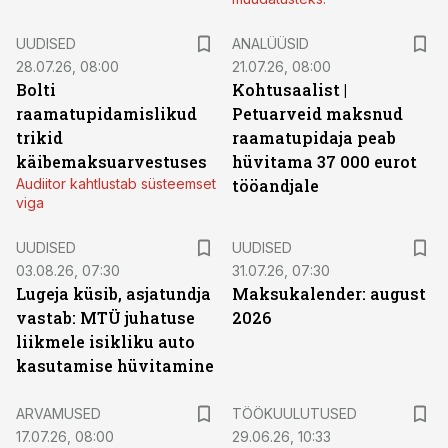
UUDISED
ANALÜÜSID
28.07.26, 08:00
21.07.26, 08:00
Bolti
Kohtusaalist
|
raamatupidamislikud
Petuarveid maksnud
trikid
raamatupidaja peab
käibemaksuarvestuses
hüvitama 37 000 eurot
Audiitor kahtlustab süsteemset
tööandjale
viga
UUDISED
UUDISED
03.08.26, 07:30
31.07.26, 07:30
Lugeja küsib, asjatundja
Maksukalender: august
vastab: MTÜ juhatuse
2026
liikmele isikliku auto
kasutamise hüvitamine
ST
ARVAMUSED
TÖÖKUULUTUSED
17.07.26, 08:00
29.06.26, 10:33