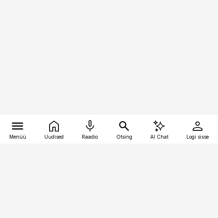
Menüü
Uudised
Raadio
Otsing
AI Chat
Logi sisse
Vana-Lõuna 39/1, 19094 Tallinn
(+372) 667 0111
raamatupidaja@raamatupidaja.ee