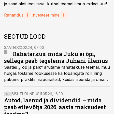
ja saad alati teavituse, kui sel teemal ilmub midagi uut!
Rahandus
Investeerimine
SEOTUD LOOD
SAATED
23.02.24, 07:00
Rahatarkus: mida Juku ei õpi,
sellega peab tegelema Juhani ülemus
Saates „Töö ja palk“ arutame rahatarkuse teemal, muu
hulgas tõstame fookusesse ka tööandjate rolli ning
pakume praktilisi näpunäiteid, kuidas iseenda ja oma
pere rahalise heaoluga teadlikult tegeleda.
SISUTURUNDUS
11.05.26, 16:30
ST
Autod, laenud ja dividendid – mida
peab ettevõtja 2026. aasta maksudest
teadma?