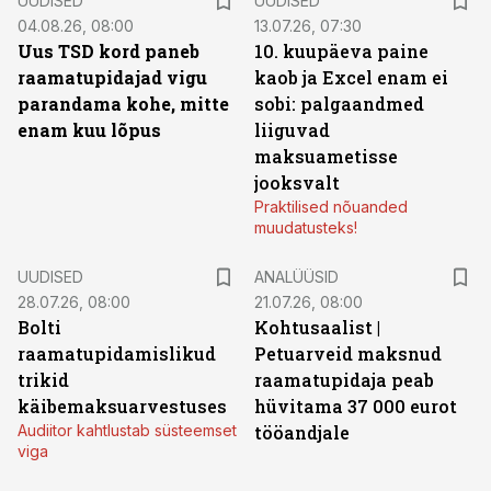
UUDISED
UUDISED
04.08.26, 08:00
13.07.26, 07:30
Uus TSD kord paneb
10. kuupäeva paine
raamatupidajad vigu
kaob ja Excel enam ei
parandama kohe, mitte
sobi: palgaandmed
enam kuu lõpus
liiguvad
maksuametisse
jooksvalt
Praktilised nõuanded
muudatusteks!
UUDISED
ANALÜÜSID
28.07.26, 08:00
21.07.26, 08:00
Bolti
Kohtusaalist
|
raamatupidamislikud
Petuarveid maksnud
trikid
raamatupidaja peab
käibemaksuarvestuses
hüvitama 37 000 eurot
Audiitor kahtlustab süsteemset
tööandjale
viga