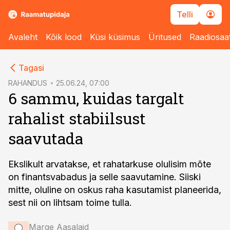
Telli
Avaleht
Kõik lood
Küsi küsimus
Üritused
Raadiosaa
cebook
Tagasi
Twitter)
RAHANDUS
25.06.24, 07:00
6 sammu, kuidas targalt
kedIn
rahalist stabiilsust
ail
saavutada
k
Ekslikult arvatakse, et rahatarkuse olulisim mõte
on finantsvabadus ja selle saavutamine. Siiski
mitte, oluline on oskus raha kasutamist planeerida,
sest nii on lihtsam toime tulla.
Marge Aasalaid