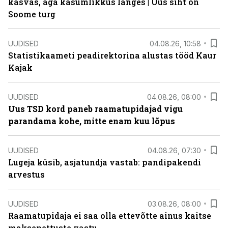
kasvas, aga kasumlikkus langes | Uus siht on
Soome turg
UUDISED
04.08.26, 10:58
Statistikaameti peadirektorina alustas tööd Kaur
Kajak
UUDISED
04.08.26, 08:00
Uus TSD kord paneb raamatupidajad vigu
parandama kohe, mitte enam kuu lõpus
UUDISED
04.08.26, 07:30
Lugeja küsib, asjatundja vastab: pandipakendi
arvestus
UUDISED
03.08.26, 08:00
Raamatupidaja ei saa olla ettevõtte ainus kaitse
maksepettuste vastu