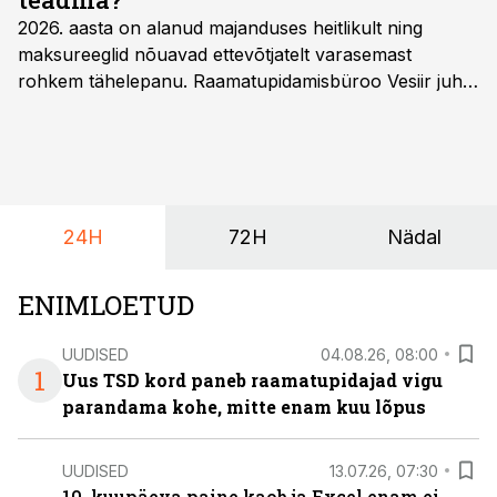
2026. aasta on alanud majanduses heitlikult ning
maksureeglid nõuavad ettevõtjatelt varasemast
rohkem tähelepanu. Raamatupidamisbüroo Vesiir juht
ja omanik Enno Lepvalts selgitab, millised muudatused
mõjutavad enim auto kasutamist, laenusuhteid ja
dividendide maksustamist ning kus peituvad suurimad
riskikohad.
24H
72H
Nädal
ENIMLOETUD
UUDISED
04.08.26, 08:00
1
Uus TSD kord paneb raamatupidajad vigu
parandama kohe, mitte enam kuu lõpus
UUDISED
13.07.26, 07:30
10. kuupäeva paine kaob ja Excel enam ei