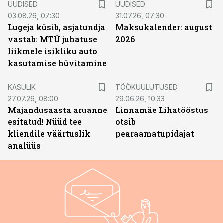
UUDISED
UUDISED
03.08.26, 07:30
31.07.26, 07:30
Lugeja küsib, asjatundja
Maksukalender: august
vastab: MTÜ juhatuse
2026
liikmele isikliku auto
kasutamise hüvitamine
ST
KASULIK
TÖÖKUULUTUSED
27.07.26, 08:00
29.06.26, 10:33
Majandusaasta aruanne
Linnamäe Lihatööstus
esitatud! Nüüd tee
otsib
kliendile väärtuslik
pearaamatupidajat
analüüs