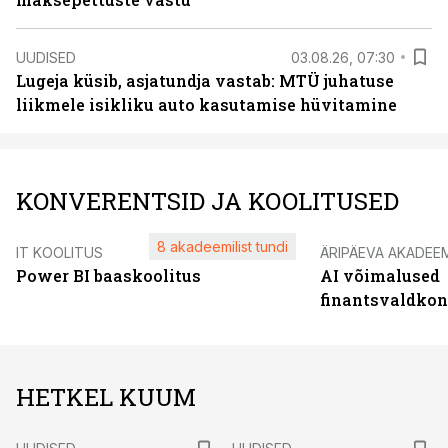
UUDISED
03.08.26, 07:30
Lugeja küsib, asjatundja vastab: MTÜ juhatuse
liikmele isikliku auto kasutamise hüvitamine
KONVERENTSID JA KOOLITUSED
8 akadeemilist tundi
IT KOOLITUS
ÄRIPÄEVA AKADEE
Power BI baaskoolitus
AI võimalused
finantsvaldko
HETKEL KUUM