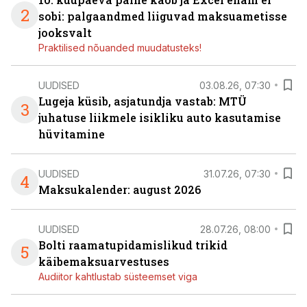
2
sobi: palgaandmed liiguvad maksuametisse
jooksvalt
Praktilised nõuanded muudatusteks!
UUDISED
03.08.26, 07:30
Lugeja küsib, asjatundja vastab: MTÜ
3
juhatuse liikmele isikliku auto kasutamise
hüvitamine
UUDISED
31.07.26, 07:30
4
Maksukalender: august 2026
UUDISED
28.07.26, 08:00
Bolti raamatupidamislikud trikid
5
käibemaksuarvestuses
Audiitor kahtlustab süsteemset viga