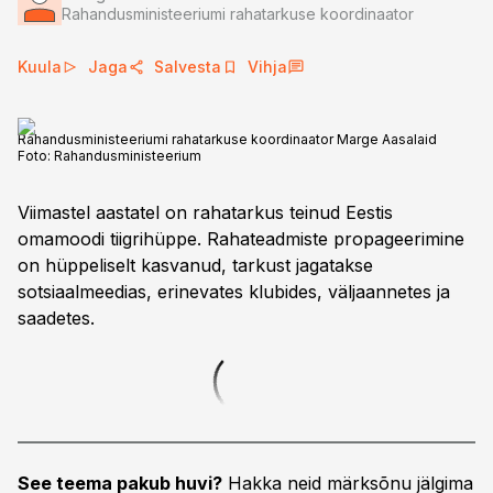
Rahandusministeeriumi rahatarkuse koordinaator
Kuula
Jaga
Salvesta
Vihja
Rahandusministeeriumi rahatarkuse koordinaator Marge Aasalaid
Foto:
Rahandusministeerium
Viimastel aastatel on rahatarkus teinud Eestis
omamoodi tiigrihüppe. Rahateadmiste propageerimine
on hüppeliselt kasvanud, tarkust jagatakse
sotsiaalmeedias, erinevates klubides, väljaannetes ja
saadetes.
See teema pakub huvi?
Hakka neid märksõnu jälgima