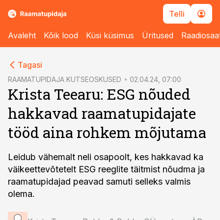
Telli
Avaleht
Kõik lood
Küsi küsimus
Üritused
Raadiosaa
cebook
Tagasi
Twitter)
RAAMATUPIDAJA KUTSEOSKUSED
02.04.24, 07:00
Krista Teearu: ESG nõuded
kedIn
hakkavad raamatupidajate
ail
tööd aina rohkem mõjutama
k
Leidub vähemalt neli osapoolt, kes hakkavad ka
väikeettevõtetelt ESG reeglite täitmist nõudma ja
raamatupidajad peavad samuti selleks valmis
olema.