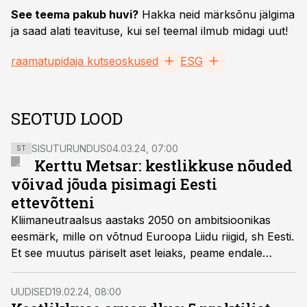
See teema pakub huvi?
Hakka neid märksõnu jälgima
ja saad alati teavituse, kui sel teemal ilmub midagi uut!
raamatupidaja kutseoskused
ESG
SEOTUD LOOD
SISUTURUNDUS
04.03.24, 07:00
ST
Kerttu Metsar: kestlikkuse nõuded
võivad jõuda pisimagi Eesti
ettevõtteni
Kliimaneutraalsus aastaks 2050 on ambitsioonikas
eesmärk, mille on võtnud Euroopa Liidu riigid, sh Eesti.
Et see muutus päriselt aset leiaks, peame endale
teadvustama, kuidas meie ise ümbritsevat mõjutame
või lausa kahjustame.
UUDISED
19.02.24, 08:00