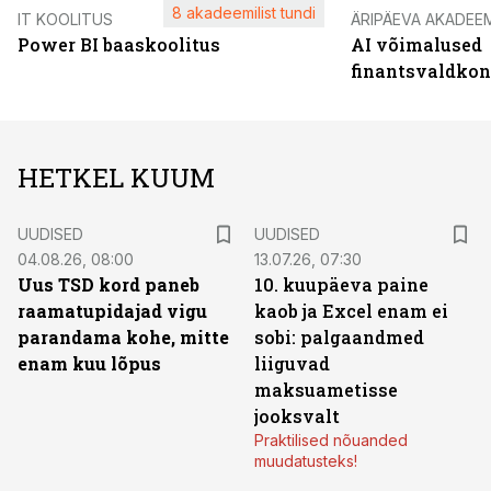
8 akadeemilist tundi
IT KOOLITUS
ÄRIPÄEVA AKADEE
Power BI baaskoolitus
AI võimalused
finantsvaldko
HETKEL KUUM
UUDISED
UUDISED
04.08.26, 08:00
13.07.26, 07:30
Uus TSD kord paneb
10. kuupäeva paine
raamatupidajad vigu
kaob ja Excel enam ei
parandama kohe, mitte
sobi: palgaandmed
enam kuu lõpus
liiguvad
maksuametisse
jooksvalt
Praktilised nõuanded
muudatusteks!