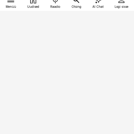
Menüü
Uudised
Raadio
Otsing
AI Chat
Logi sisse
Vana-Lõuna 39/1, 19094 Tallinn
(+372) 667 0111
raamatupidaja@raamatupidaja.ee
Telli
Reklaam
Firmast
Sisu kasutamisõigused
Ajakirjaniku
eetikakoodeks
Üldtingimused
Privaatsustingimused
Küpsiste poliitika
KKK
Eesti Meediaettevõtete
Eelistuste haldamine
Liit