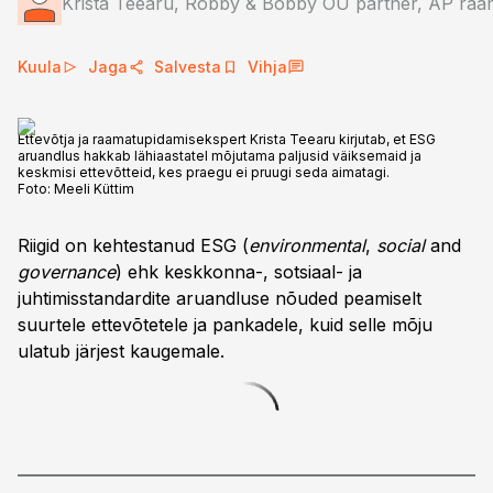
Krista Teearu, Robby & Bobby OÜ partner, ÄP raa
Kuula
Jaga
Salvesta
Vihja
Ettevõtja ja raamatupidamisekspert Krista Teearu kirjutab, et ESG
aruandlus hakkab lähiaastatel mõjutama paljusid väiksemaid ja
keskmisi ettevõtteid, kes praegu ei pruugi seda aimatagi.
Foto:
Meeli Küttim
Riigid on kehtestanud ESG (
environmental
,
social
and
governance
) ehk keskkonna-, sotsiaal- ja
juhtimisstandardite aruandluse nõuded peamiselt
suurtele ettevõtetele ja pankadele, kuid selle mõju
ulatub järjest kaugemale.