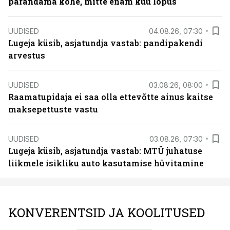
parandama kohe, mitte enam kuu lõpus
UUDISED
04.08.26, 07:30
Lugeja küsib, asjatundja vastab: pandipakendi
arvestus
UUDISED
03.08.26, 08:00
Raamatupidaja ei saa olla ettevõtte ainus kaitse
maksepettuste vastu
UUDISED
03.08.26, 07:30
Lugeja küsib, asjatundja vastab: MTÜ juhatuse
liikmele isikliku auto kasutamise hüvitamine
KONVERENTSID JA KOOLITUSED