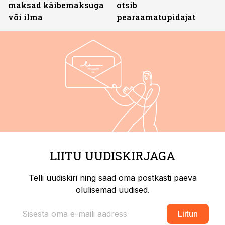
maksad käibemaksuga
otsib
või ilma
pearaamatupidajat
LIITU UUDISKIRJAGA
Telli uudiskiri ning saad oma postkasti päeva
olulisemad uudised.
Liitun