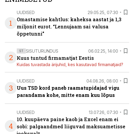
UUDISED
29.05.25, 07:30
Omastamise kahtlus: kaheksa aastat ja 1,3
1
miljonit eurot. “Lennujaam sai valusa
õppetunni”
SISUTURUNDUS
06.02.25, 14:00
ST
2
Kuus tuntud firmamatjat Eestis
Kuidas tuvastada ärijuhid, kes kasutavad firmamatjaid?
UUDISED
04.08.26, 08:00
3
Uus TSD kord paneb raamatupidajad vigu
parandama kohe, mitte enam kuu lõpus
UUDISED
13.07.26, 07:30
10. kuupäeva paine kaob ja Excel enam ei
4
sobi: palgaandmed liiguvad maksuametisse
jooksvalt