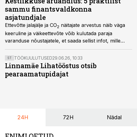
Kestlikkuse aruandlus: 5 praktilist
sammu finantsvaldkonna
asjatundjale
Ettevõtte jalajälje ja CO
näitajate arvestus näib väga
2
keeruline ja väikeettevõte võib kulutada paraja
varanduse nõustajatele, et saada sellist infot, mille
hankimisega saaks ettevõte tegelikult ka ise hakkama.
TÖÖKUULUTUSED
29.06.26, 10:33
ST
Linnamäe Lihatööstus otsib
pearaamatupidajat
24H
72H
Nädal
ENIMLOETUD