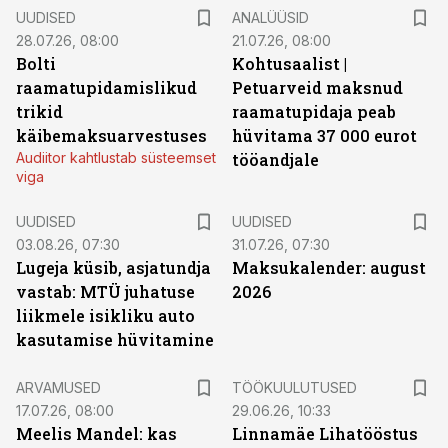
UUDISED
ANALÜÜSID
28.07.26, 08:00
21.07.26, 08:00
Bolti
Kohtusaalist
|
raamatupidamislikud
Petuarveid maksnud
trikid
raamatupidaja peab
käibemaksuarvestuses
hüvitama 37 000 eurot
Audiitor kahtlustab süsteemset
tööandjale
viga
UUDISED
UUDISED
03.08.26, 07:30
31.07.26, 07:30
Lugeja küsib, asjatundja
Maksukalender: august
vastab: MTÜ juhatuse
2026
liikmele isikliku auto
kasutamise hüvitamine
ST
ARVAMUSED
TÖÖKUULUTUSED
17.07.26, 08:00
29.06.26, 10:33
Meelis Mandel: kas
Linnamäe Lihatööstus