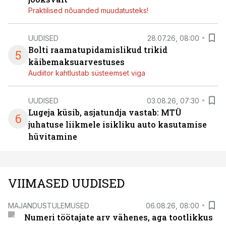
Praktilised nõuanded muudatusteks!
UUDISED
28.07.26, 08:00
Bolti raamatupidamislikud trikid
5
käibemaksuarvestuses
Audiitor kahtlustab süsteemset viga
UUDISED
03.08.26, 07:30
Lugeja küsib, asjatundja vastab: MTÜ
6
juhatuse liikmele isikliku auto kasutamise
hüvitamine
VIIMASED UUDISED
MAJANDUSTULEMUSED
06.08.26, 08:00
Numeri töötajate arv vähenes, aga tootlikkus