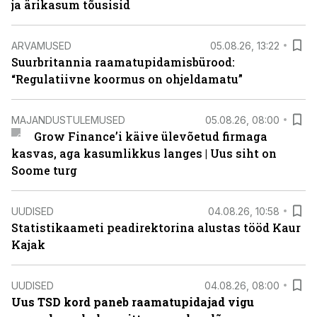
ja ärikasum tõusisid
ARVAMUSED
05.08.26, 13:22
Suurbritannia raamatupidamisbürood:
“Regulatiivne koormus on ohjeldamatu”
MAJANDUSTULEMUSED
05.08.26, 08:00
Grow Finance’i käive ülevõetud firmaga
kasvas, aga kasumlikkus langes | Uus siht on
Soome turg
UUDISED
04.08.26, 10:58
Statistikaameti peadirektorina alustas tööd Kaur
Kajak
UUDISED
04.08.26, 08:00
Uus TSD kord paneb raamatupidajad vigu