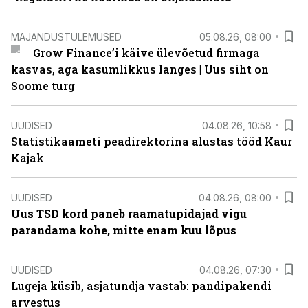
MAJANDUSTULEMUSED
05.08.26, 08:00
Grow Finance’i käive ülevõetud firmaga
kasvas, aga kasumlikkus langes | Uus siht on
Soome turg
UUDISED
04.08.26, 10:58
Statistikaameti peadirektorina alustas tööd Kaur
Kajak
UUDISED
04.08.26, 08:00
Uus TSD kord paneb raamatupidajad vigu
parandama kohe, mitte enam kuu lõpus
UUDISED
04.08.26, 07:30
Lugeja küsib, asjatundja vastab: pandipakendi
arvestus