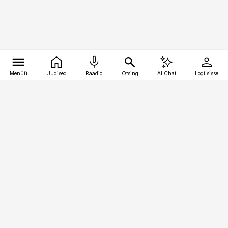
Menüü
Uudised
Raadio
Otsing
AI Chat
Logi sisse
Vana-Lõuna 39/1, 19094 Tallinn
(+372) 667 0111
raamatupidaja@raamatupidaja.ee
Telli
Reklaam
Firmast
Sisu kasutamisõigused
Ajakirjaniku