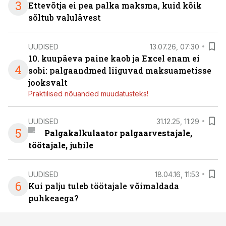
3
Ettevõtja ei pea palka maksma, kuid kõik
sõltub valulävest
UUDISED
13.07.26, 07:30
10. kuupäeva paine kaob ja Excel enam ei
4
sobi: palgaandmed liiguvad maksuametisse
jooksvalt
Praktilised nõuanded muudatusteks!
UUDISED
31.12.25, 11:29
5
Palgakalkulaator palgaarvestajale,
töötajale, juhile
UUDISED
18.04.16, 11:53
6
Kui palju tuleb töötajale võimaldada
puhkeaega?