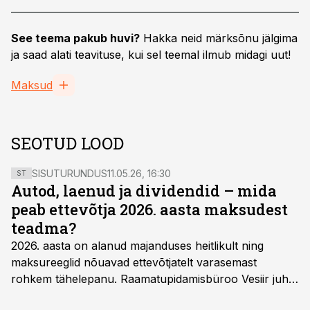
See teema pakub huvi?
Hakka neid märksõnu jälgima
ja saad alati teavituse, kui sel teemal ilmub midagi uut!
Maksud
SEOTUD LOOD
SISUTURUNDUS
11.05.26, 16:30
ST
Autod, laenud ja dividendid – mida
peab ettevõtja 2026. aasta maksudest
teadma?
2026. aasta on alanud majanduses heitlikult ning
maksureeglid nõuavad ettevõtjatelt varasemast
rohkem tähelepanu. Raamatupidamisbüroo Vesiir juht
ja omanik Enno Lepvalts selgitab, millised muudatused