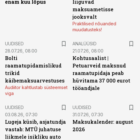
enam kuu lõpus
liiguvad
maksuametisse
jooksvalt
Praktilised nõuanded
muudatusteks!
UUDISED
ANALÜÜSID
28.07.26, 08:00
21.07.26, 08:00
Bolti
Kohtusaalist
|
raamatupidamislikud
Petuarveid maksnud
trikid
raamatupidaja peab
käibemaksuarvestuses
hüvitama 37 000 eurot
Audiitor kahtlustab süsteemset
tööandjale
viga
UUDISED
UUDISED
03.08.26, 07:30
31.07.26, 07:30
Lugeja küsib, asjatundja
Maksukalender: august
vastab: MTÜ juhatuse
2026
liikmele isikliku auto