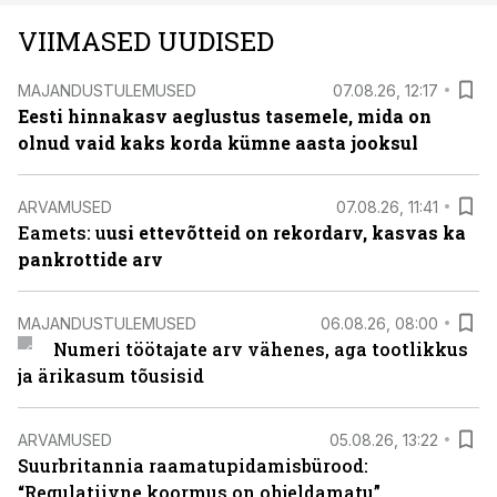
VIIMASED UUDISED
MAJANDUSTULEMUSED
07.08.26, 12:17
Eesti hinnakasv aeglustus tasemele, mida on
olnud vaid kaks korda kümne aasta jooksul
ARVAMUSED
07.08.26, 11:41
Eamets: u
usi ettevõtteid on rekordarv, kasvas ka
pankrottide arv
MAJANDUSTULEMUSED
06.08.26, 08:00
Numeri töötajate arv vähenes, aga tootlikkus
ja ärikasum tõusisid
ARVAMUSED
05.08.26, 13:22
Suurbritannia raamatupidamisbürood:
“Regulatiivne koormus on ohjeldamatu”