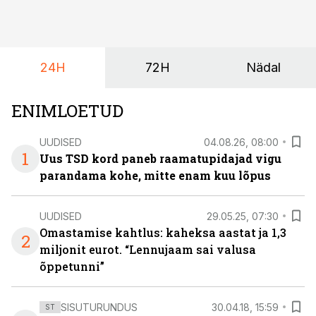
mõjutavad enim auto kasutamist, laenusuhteid ja
dividendide maksustamist ning kus peituvad suurimad
riskikohad.
24H
72H
Nädal
ENIMLOETUD
UUDISED
04.08.26, 08:00
1
Uus TSD kord paneb raamatupidajad vigu
parandama kohe, mitte enam kuu lõpus
UUDISED
29.05.25, 07:30
Omastamise kahtlus: kaheksa aastat ja 1,3
2
miljonit eurot. “Lennujaam sai valusa
õppetunni”
SISUTURUNDUS
30.04.18, 15:59
ST