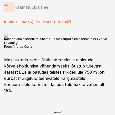
Raamatupidaja.ee
Kuula
Jaga
Salvesta
Vihja
Rahandusministeeriumi finants- ja maksupoliitika asekantsler Evelyn
Liivamägi
Foto:
Andras Kralla
Maksukonkurentsi ühtlustamiseks ja maksude
kõrvalehoidumise vähendamiseks jõustub tulevast
aastast ELis ja paljudes teistes riikides üle 750 miljoni
eurost müügitulu teenivatele hargmaistele
kontsernidele kohustus tasuda tulumaksu vähemalt
15%.