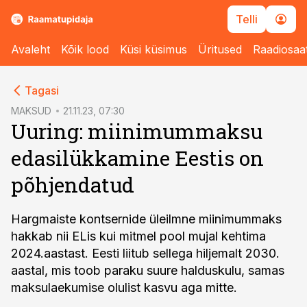
Telli
Avaleht
Kõik lood
Küsi küsimus
Üritused
Raadiosaa
cebook
Tagasi
Twitter)
MAKSUD
21.11.23, 07:30
Uuring: miinimummaksu
kedIn
edasilükkamine Eestis on
ail
põhjendatud
k
Hargmaiste kontsernide üleilmne miinimummaks
hakkab nii ELis kui mitmel pool mujal kehtima
2024.aastast. Eesti liitub sellega hiljemalt 2030.
aastal, mis toob paraku suure halduskulu, samas
maksulaekumise olulist kasvu aga mitte.