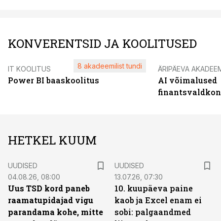
KONVERENTSID JA KOOLITUSED
8 akadeemilist tundi
IT KOOLITUS
ÄRIPÄEVA AKADEE
Power BI baaskoolitus
AI võimalused
finantsvaldko
HETKEL KUUM
UUDISED
UUDISED
04.08.26, 08:00
13.07.26, 07:30
Uus TSD kord paneb
10. kuupäeva paine
raamatupidajad vigu
kaob ja Excel enam ei
parandama kohe, mitte
sobi: palgaandmed