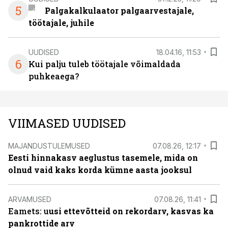
5
Palgakalkulaator palgaarvestajale,
töötajale, juhile
UUDISED
18.04.16, 11:53
6
Kui palju tuleb töötajale võimaldada
puhkeaega?
VIIMASED UUDISED
MAJANDUSTULEMUSED
07.08.26, 12:17
Eesti hinnakasv aeglustus tasemele, mida on
olnud vaid kaks korda kümne aasta jooksul
ARVAMUSED
07.08.26, 11:41
Eamets: u
usi ettevõtteid on rekordarv, kasvas ka
pankrottide arv