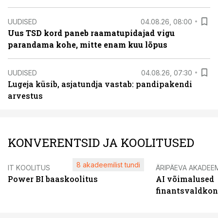
UUDISED
04.08.26, 08:00
Uus TSD kord paneb raamatupidajad vigu
parandama kohe, mitte enam kuu lõpus
UUDISED
04.08.26, 07:30
Lugeja küsib, asjatundja vastab: pandipakendi
arvestus
KONVERENTSID JA KOOLITUSED
8 akadeemilist tundi
IT KOOLITUS
ÄRIPÄEVA AKADEE
Power BI baaskoolitus
AI võimalused
finantsvaldko