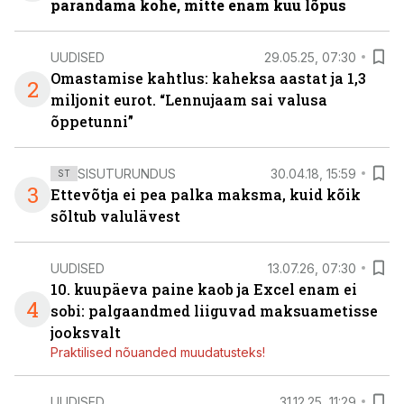
parandama kohe, mitte enam kuu lõpus
UUDISED
29.05.25, 07:30
Omastamise kahtlus: kaheksa aastat ja 1,3
2
miljonit eurot. “Lennujaam sai valusa
õppetunni”
SISUTURUNDUS
30.04.18, 15:59
ST
3
Ettevõtja ei pea palka maksma, kuid kõik
sõltub valulävest
UUDISED
13.07.26, 07:30
10. kuupäeva paine kaob ja Excel enam ei
4
sobi: palgaandmed liiguvad maksuametisse
jooksvalt
Praktilised nõuanded muudatusteks!
UUDISED
31.12.25, 11:29