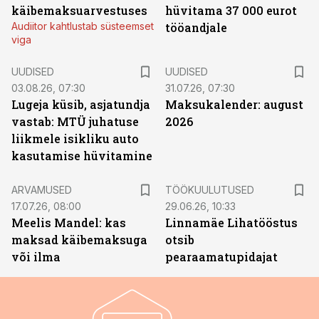
käibemaksuarvestuses
hüvitama 37 000 eurot
Audiitor kahtlustab süsteemset
tööandjale
viga
UUDISED
UUDISED
03.08.26, 07:30
31.07.26, 07:30
Lugeja küsib, asjatundja
Maksukalender: august
vastab: MTÜ juhatuse
2026
liikmele isikliku auto
kasutamise hüvitamine
ST
ARVAMUSED
TÖÖKUULUTUSED
17.07.26, 08:00
29.06.26, 10:33
Meelis Mandel: kas
Linnamäe Lihatööstus
maksad käibemaksuga
otsib
või ilma
pearaamatupidajat