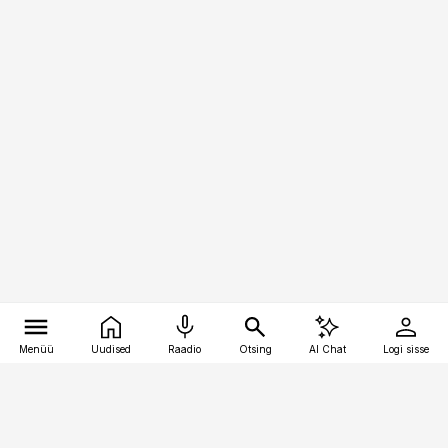
Menüü
Uudised
Raadio
Otsing
AI Chat
Logi sisse
Vana-Lõuna 39/1, 19094 Tallinn