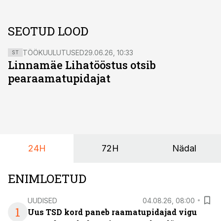
SEOTUD LOOD
TÖÖKUULUTUSED
29.06.26, 10:33
ST
Linnamäe Lihatööstus otsib
pearaamatupidajat
24H
72H
Nädal
ENIMLOETUD
UUDISED
04.08.26, 08:00
1
Uus TSD kord paneb raamatupidajad vigu