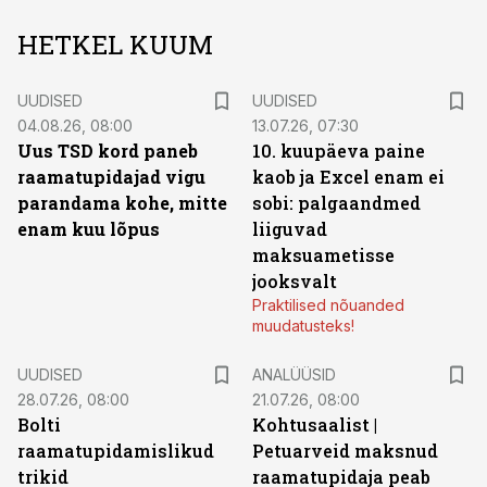
HETKEL KUUM
UUDISED
UUDISED
04.08.26, 08:00
13.07.26, 07:30
Uus TSD kord paneb
10. kuupäeva paine
raamatupidajad vigu
kaob ja Excel enam ei
parandama kohe, mitte
sobi: palgaandmed
enam kuu lõpus
liiguvad
maksuametisse
jooksvalt
Praktilised nõuanded
muudatusteks!
UUDISED
ANALÜÜSID
28.07.26, 08:00
21.07.26, 08:00
Bolti
Kohtusaalist
|
raamatupidamislikud
Petuarveid maksnud
trikid
raamatupidaja peab