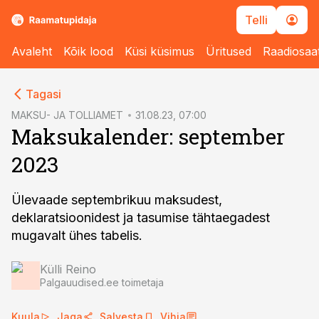
Telli
Avaleht
Kõik lood
Küsi küsimus
Üritused
Raadiosaa
cebook
Tagasi
Twitter)
MAKSU- JA TOLLIAMET
31.08.23, 07:00
Maksukalender: september
kedIn
2023
ail
k
Ülevaade septembrikuu maksudest,
deklaratsioonidest ja tasumise tähtaegadest
mugavalt ühes tabelis.
Külli Reino
Palgauudised.ee toimetaja
Kuula
Jaga
Salvesta
Vihja