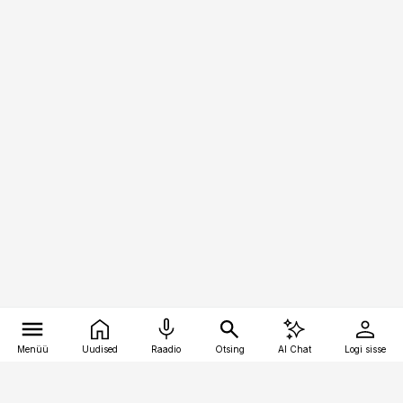
Menüü
Uudised
Raadio
Otsing
AI Chat
Logi sisse