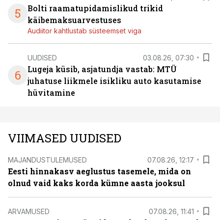
Bolti raamatupidamislikud trikid
5
käibemaksuarvestuses
Audiitor kahtlustab süsteemset viga
UUDISED
03.08.26, 07:30
Lugeja küsib, asjatundja vastab: MTÜ
6
juhatuse liikmele isikliku auto kasutamise
hüvitamine
VIIMASED UUDISED
MAJANDUSTULEMUSED
07.08.26, 12:17
Eesti hinnakasv aeglustus tasemele, mida on
olnud vaid kaks korda kümne aasta jooksul
ARVAMUSED
07.08.26, 11:41