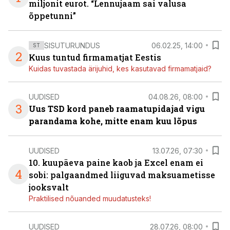
miljonit eurot. “Lennujaam sai valusa
õppetunni”
SISUTURUNDUS
06.02.25, 14:00
ST
2
Kuus tuntud firmamatjat Eestis
Kuidas tuvastada ärijuhid, kes kasutavad firmamatjaid?
UUDISED
04.08.26, 08:00
3
Uus TSD kord paneb raamatupidajad vigu
parandama kohe, mitte enam kuu lõpus
UUDISED
13.07.26, 07:30
10. kuupäeva paine kaob ja Excel enam ei
4
sobi: palgaandmed liiguvad maksuametisse
jooksvalt
Praktilised nõuanded muudatusteks!
UUDISED
28.07.26, 08:00