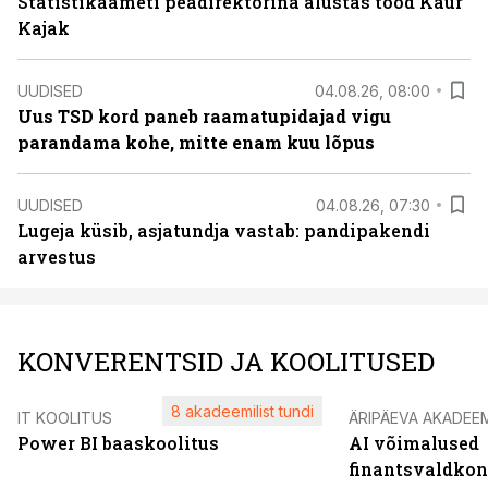
Statistikaameti peadirektorina alustas tööd Kaur
Kajak
UUDISED
04.08.26, 08:00
Uus TSD kord paneb raamatupidajad vigu
parandama kohe, mitte enam kuu lõpus
UUDISED
04.08.26, 07:30
Lugeja küsib, asjatundja vastab: pandipakendi
arvestus
KONVERENTSID JA KOOLITUSED
8 akadeemilist tundi
IT KOOLITUS
ÄRIPÄEVA AKADEE
Power BI baaskoolitus
AI võimalused
finantsvaldko