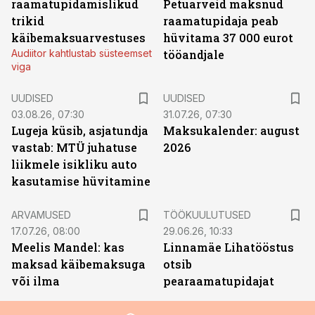
raamatupidamislikud
Petuarveid maksnud
trikid
raamatupidaja peab
käibemaksuarvestuses
hüvitama 37 000 eurot
Audiitor kahtlustab süsteemset
tööandjale
viga
UUDISED
UUDISED
03.08.26, 07:30
31.07.26, 07:30
Lugeja küsib, asjatundja
Maksukalender: august
vastab: MTÜ juhatuse
2026
liikmele isikliku auto
kasutamise hüvitamine
ST
ARVAMUSED
TÖÖKUULUTUSED
17.07.26, 08:00
29.06.26, 10:33
Meelis Mandel: kas
Linnamäe Lihatööstus
maksad käibemaksuga
otsib
või ilma
pearaamatupidajat