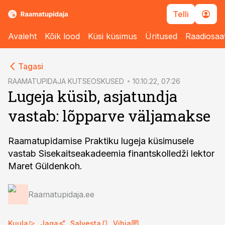
Telli
Avaleht
Kõik lood
Küsi küsimus
Üritused
Raadiosaa
cebook
Tagasi
Twitter)
RAAMATUPIDAJA KUTSEOSKUSED
10.10.22, 07:26
Lugeja küsib, asjatundja
kedIn
vastab: lõpparve väljamakse
ail
k
Raamatupidamise Praktiku lugeja küsimusele
vastab Sisekaitseakadeemia finantskolledži lektor
Maret Güldenkoh.
Raamatupidaja.ee
Kuula
Jaga
Salvesta
Vihja