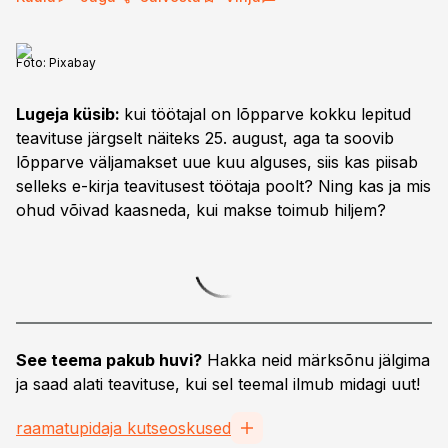
Foto:
Pixabay
Lugeja küsib:
kui töötajal on lõpparve kokku lepitud
teavituse järgselt näiteks 25. august, aga ta soovib
lõpparve väljamakset uue kuu alguses, siis kas piisab
selleks e-kirja teavitusest töötaja poolt? Ning kas ja mis
ohud võivad kaasneda, kui makse toimub hiljem?
See teema pakub huvi?
Hakka neid märksõnu jälgima
ja saad alati teavituse, kui sel teemal ilmub midagi uut!
raamatupidaja kutseoskused