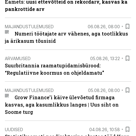
Eamets: u
usi ettevõtteid on rekordarv, kasvas ka
pankrottide arv
MAJANDUSTULEMUSED
06.08.26, 08:00
Numeri töötajate arv vähenes, aga tootlikkus
ja ärikasum tõusisid
ARVAMUSED
05.08.26, 13:22
Suurbritannia raamatupidamisbürood:
“Regulatiivne koormus on ohjeldamatu”
MAJANDUSTULEMUSED
05.08.26, 08:00
Grow Finance’i käive ülevõetud firmaga
kasvas, aga kasumlikkus langes | Uus siht on
Soome turg
UUDISED
04.08.26, 10:58