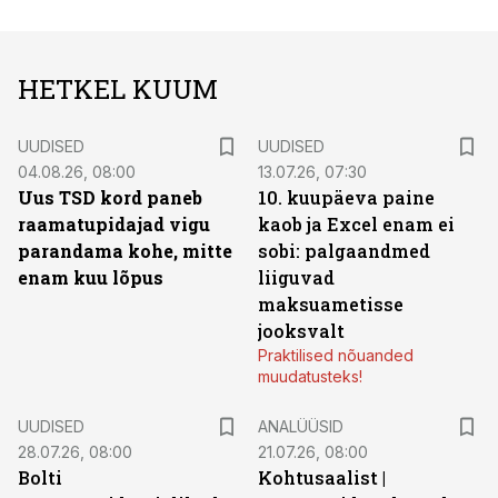
HETKEL KUUM
UUDISED
UUDISED
04.08.26, 08:00
13.07.26, 07:30
Uus TSD kord paneb
10. kuupäeva paine
raamatupidajad vigu
kaob ja Excel enam ei
parandama kohe, mitte
sobi: palgaandmed
enam kuu lõpus
liiguvad
maksuametisse
jooksvalt
Praktilised nõuanded
muudatusteks!
UUDISED
ANALÜÜSID
28.07.26, 08:00
21.07.26, 08:00
Bolti
Kohtusaalist
|