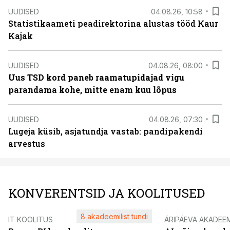
UUDISED
04.08.26, 10:58
Statistikaameti peadirektorina alustas tööd Kaur
Kajak
UUDISED
04.08.26, 08:00
Uus TSD kord paneb raamatupidajad vigu
parandama kohe, mitte enam kuu lõpus
UUDISED
04.08.26, 07:30
Lugeja küsib, asjatundja vastab: pandipakendi
arvestus
KONVERENTSID JA KOOLITUSED
8 akadeemilist tundi
IT KOOLITUS
ÄRIPÄEVA AKADEE