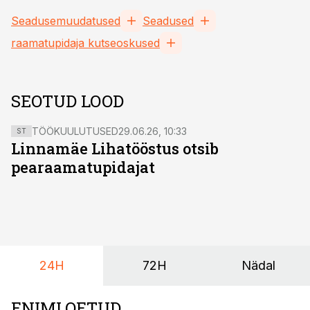
Seadusemuudatused
Seadused
raamatupidaja kutseoskused
SEOTUD LOOD
TÖÖKUULUTUSED
29.06.26, 10:33
ST
Linnamäe Lihatööstus otsib
pearaamatupidajat
24H
72H
Nädal
ENIMLOETUD