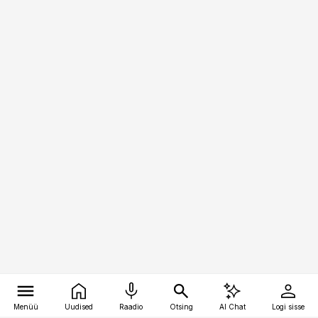
Menüü
Uudised
Raadio
Otsing
AI Chat
Logi sisse