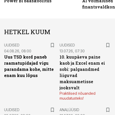
Power BI baaskoolitus
AI võimalused
finantsvaldko
HETKEL KUUM
UUDISED
UUDISED
04.08.26, 08:00
13.07.26, 07:30
Uus TSD kord paneb
10. kuupäeva paine
raamatupidajad vigu
kaob ja Excel enam ei
parandama kohe, mitte
sobi: palgaandmed
enam kuu lõpus
liiguvad
maksuametisse
jooksvalt
Praktilised nõuanded
muudatusteks!
UUDISED
ANALÜÜSID