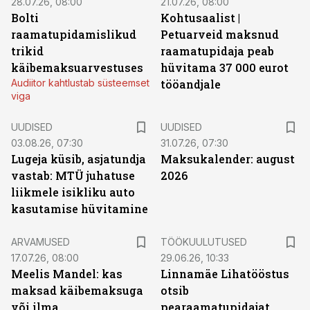
28.07.26, 08:00
21.07.26, 08:00
Bolti
Kohtusaalist
|
raamatupidamislikud
Petuarveid maksnud
trikid
raamatupidaja peab
käibemaksuarvestuses
hüvitama 37 000 eurot
Audiitor kahtlustab süsteemset
tööandjale
viga
UUDISED
UUDISED
03.08.26, 07:30
31.07.26, 07:30
Lugeja küsib, asjatundja
Maksukalender: august
vastab: MTÜ juhatuse
2026
liikmele isikliku auto
kasutamise hüvitamine
ST
ARVAMUSED
TÖÖKUULUTUSED
17.07.26, 08:00
29.06.26, 10:33
Meelis Mandel: kas
Linnamäe Lihatööstus
maksad käibemaksuga
otsib
või ilma
pearaamatupidajat