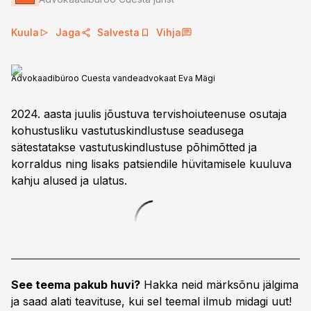
Kuula
Jaga
Salvesta
Vihja
Advokaadibüroo Cuesta vandeadvokaat Eva Mägi
2024. aasta juulis jõustuva tervishoiuteenuse osutaja
kohustusliku vastutuskindlustuse seadusega
sätestatakse vastutuskindlustuse põhimõtted ja
korraldus ning lisaks patsiendile hüvitamisele kuuluva
kahju alused ja ulatus.
See teema pakub huvi?
Hakka neid märksõnu jälgima
ja saad alati teavituse, kui sel teemal ilmub midagi uut!