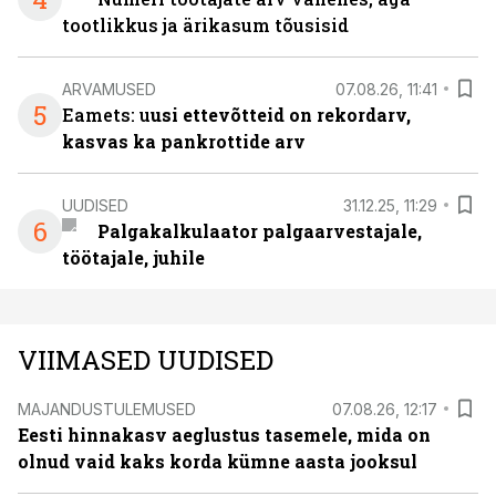
tootlikkus ja ärikasum tõusisid
ARVAMUSED
07.08.26, 11:41
5
Eamets: u
usi ettevõtteid on rekordarv,
kasvas ka pankrottide arv
UUDISED
31.12.25, 11:29
6
Palgakalkulaator palgaarvestajale,
töötajale, juhile
VIIMASED UUDISED
MAJANDUSTULEMUSED
07.08.26, 12:17
Eesti hinnakasv aeglustus tasemele, mida on
olnud vaid kaks korda kümne aasta jooksul