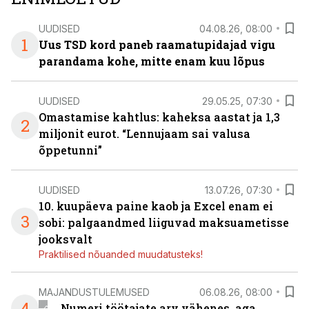
UUDISED
04.08.26, 08:00
1
Uus TSD kord paneb raamatupidajad vigu
parandama kohe, mitte enam kuu lõpus
UUDISED
29.05.25, 07:30
Omastamise kahtlus: kaheksa aastat ja 1,3
2
miljonit eurot. “Lennujaam sai valusa
õppetunni”
UUDISED
13.07.26, 07:30
10. kuupäeva paine kaob ja Excel enam ei
3
sobi: palgaandmed liiguvad maksuametisse
jooksvalt
Praktilised nõuanded muudatusteks!
MAJANDUSTULEMUSED
06.08.26, 08:00
4
Numeri töötajate arv vähenes, aga