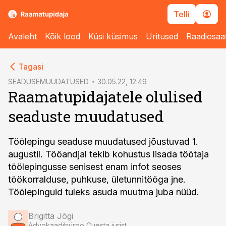
Telli
Avaleht
Kõik lood
Küsi küsimus
Üritused
Raadiosaa
cebook
Tagasi
Twitter)
SEADUSEMUUDATUSED
30.05.22, 12:49
Raamatupidajatele olulised
kedIn
seaduste muudatused
ail
k
Töölepingu seaduse muudatused jõustuvad 1.
augustil. Tööandjal tekib kohustus lisada töötaja
töölepingusse senisest enam infot seoses
töökorralduse, puhkuse, ületunnitööga jne.
Töölepinguid tuleks asuda muutma juba nüüd.
Brigitta Jõgi
Advokaadibüroo Cuesta jurist