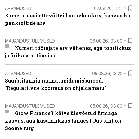
ARVAMUSED
07.08.26, 11:41
Eamets: u
usi ettevõtteid on rekordarv, kasvas ka
pankrottide arv
MAJANDUSTULEMUSED
06.08.26, 08:00
Numeri töötajate arv vähenes, aga tootlikkus
ja ärikasum tõusisid
ARVAMUSED
05.08.26, 13:22
Suurbritannia raamatupidamisbürood:
“Regulatiivne koormus on ohjeldamatu”
MAJANDUSTULEMUSED
05.08.26, 08:00
Grow Finance’i käive ülevõetud firmaga
kasvas, aga kasumlikkus langes | Uus siht on
Soome turg