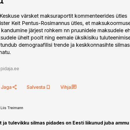
Keskuse värsket maksuraportit kommenteerides ütles
ister Keit Pentus-Rosimannus ütles, et maksukoormus
 kandumine järjest rohkem nn pruunidele maksudele eh
sudele ühelt poolt ning eemale üksikisiku tuluteenimise
t, tundub demograafilisi trende ja keskkonnasihte silma
atu.
idaja.ee
Jaga
Salvesta
Vihja
:
Liis Treimann
 ja tulevikku silmas pidades on Eesti liikunud juba amm
.