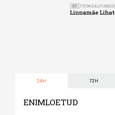
ST
TÖÖKUULUTUSED
2
Linnamäe Lihatö
24H
72H
ENIMLOETUD