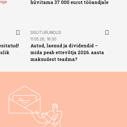
viga
hüvitama 37 000 eurot tööandjale
ST
SISUTURUNDUS
11.05.26, 16:30
sitatud!
Autod, laenud ja dividendid –
slik
mida peab ettevõtja 2026. aasta
maksudest teadma?