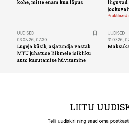
kohe, mitte enam kuu lõpus
liiguvad
jooksval
Praktilise
UUDISED
UUDISED
03.08.26, 07:30
31.07.26, 0
Lugeja küsib, asjatundja vastab:
Maksukal
MTÜ juhatuse liikmele isikliku
auto kasutamise hüvitamine
LIITU UUDIS
Telli uudiskiri ning saad oma postkas