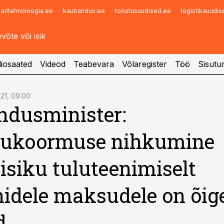
aritehnoloogia.ee
kaubandus.ee
toostusuudised.ee
logistikauudi
Infopank
Radar
iosaated
Videod
Teabevara
Võlaregister
Töö
Sisutu
1.21, 09:00
dusminister:
ukoormuse nihkumine
isiku tuluteenimiselt
idele maksudele on õig
d