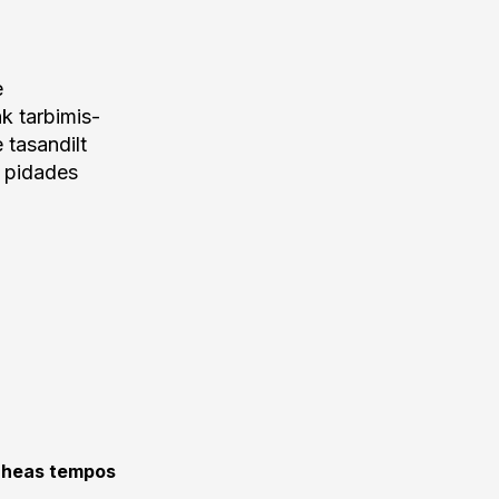
e
k tarbimis-
 tasandilt
s pidades
u heas tempos