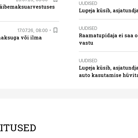
UUDISED
 käibemaksuarvestuses
Lugeja küsib, asjatund
UUDISED
17.07.26, 08:00
Raamatupidaja ei saa o
aksuga või ilma
vastu
UUDISED
Lugeja küsib, asjatundj
auto kasutamise hüvi
LITUSED