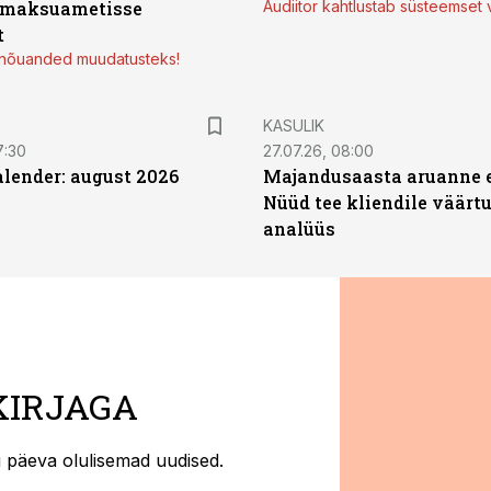
 maksuametisse
Audiitor kahtlustab süsteemset 
t
d nõuanded muudatusteks!
KASULIK
7:30
27.07.26, 08:00
ender: august 2026
Majandusaasta aruanne e
Nüüd tee kliendile väärtu
analüüs
KIRJAGA
ti päeva olulisemad uudised.