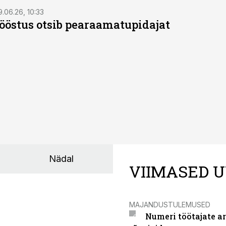
9.06.26, 10:33
östus otsib pearaamatupidajat
Nädal
VIIMASED U
MAJANDUSTULEMUSED
Numeri töötajate a