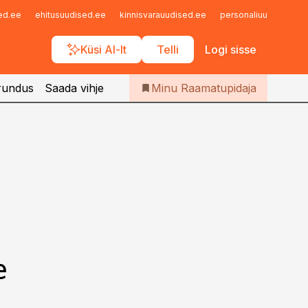
Iseteenindus
sed.ee
ehitusuudised.ee
kinnisvarauudised.ee
personaliuudised.ee
Telli Raamatupidaja
Küsi AI-lt
Telli
Logi sisse
rundus
Saada vihje
Minu Raamatupidaja
e