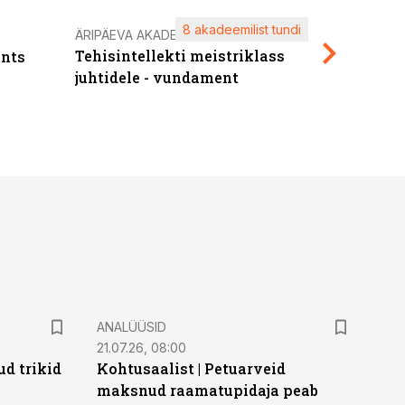
8 akadeemilist tundi
Kasuta ä
ÄRIPÄEVA AKADEEMIA
Tehisintellekti meistriklass
nts
maksuva
juhtidele - vundament
ANALÜÜSID
21.07.26, 08:00
d trikid
Kohtusaalist
|
Petuarveid
maksnud raamatupidaja peab