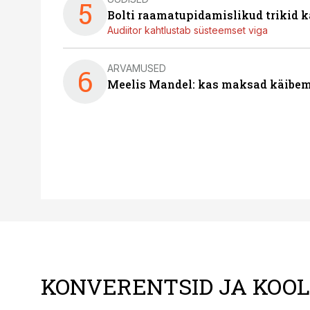
5
Bolti raamatupidamislikud trikid
Audiitor kahtlustab süsteemset viga
ARVAMUSED
6
Meelis Mandel: kas maksad käibem
KONVERENTSID JA KOO