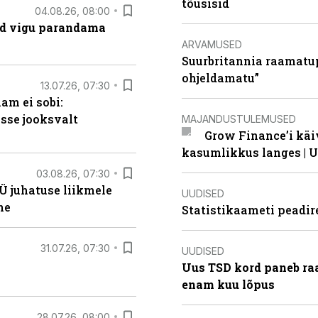
tõusisid
04.08.26, 08:00
ad vigu parandama
ARVAMUSED
Suurbritannia raamatu
ohjeldamatu”
13.07.26, 07:30
am ei sobi:
sse jooksvalt
MAJANDUSTULEMUSED
Grow Finance’i käi
kasumlikkus langes | U
03.08.26, 07:30
Ü juhatuse liikmele
UUDISED
ne
Statistikaameti peadir
31.07.26, 07:30
UUDISED
Uus TSD kord paneb ra
enam kuu lõpus
28.07.26, 08:00