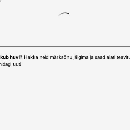
kub huvi?
Hakka neid märksõnu jälgima ja saad alati teavitu
idagi uut!