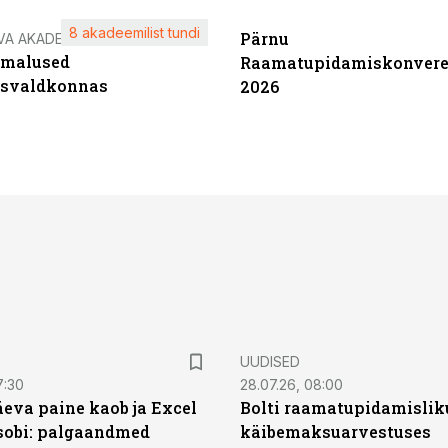
8 akadeemilist tundi
Pärnu
VA AKADEEMIA
imalused
Raamatupidamiskonvere
tsvaldkonnas
2026
UUDISED
7:30
28.07.26, 08:00
äeva paine kaob ja Excel
Bolti raamatupidamisliku
sobi: palgaandmed
käibemaksuarvestuses