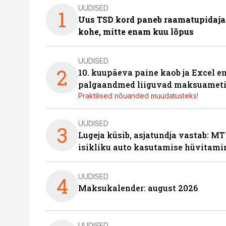
UUDISED
1
Uus TSD kord paneb raamatupidaj
kohe, mitte enam kuu lõpus
UUDISED
2
10. kuupäeva paine kaob ja Excel en
palgaandmed liiguvad maksuameti
Praktilised nõuanded muudatusteks!
UUDISED
3
Lugeja küsib, asjatundja vastab: MT
isikliku auto kasutamise hüvitami
UUDISED
4
Maksukalender: august 2026
UUDISED