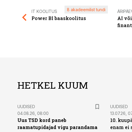
8 akadeemilist tundi
IT KOOLITUS
ÄRIPÄE
Power BI baaskoolitus
AI võ
finan
HETKEL KUUM
UUDISED
UUDISED
04.08.26, 08:00
13.07.26, 0
Uus TSD kord paneb
10. kuup
raamatupidajad vigu parandama
enam ei 