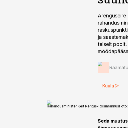
Arenguseire 
rahandusmin
raskuspunkti
ja saastemak
teiselt pool
möödapääsm
Raamatup
Kuula
Rahandusminister Keit Pentus-Rosimannus
Foto
Seda muutust
õiges suunas