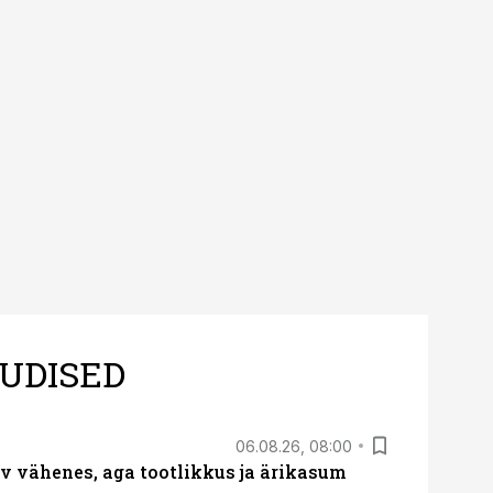
UDISED
06.08.26, 08:00
rv vähenes, aga tootlikkus ja ärikasum