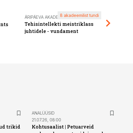
8 akadeemilist tundi
Kasuta ä
ÄRIPÄEVA AKADEEMIA
Tehisintellekti meistriklass
nts
maksuva
juhtidele - vundament
ANALÜÜSID
21.07.26, 08:00
d trikid
Kohtusaalist
|
Petuarveid