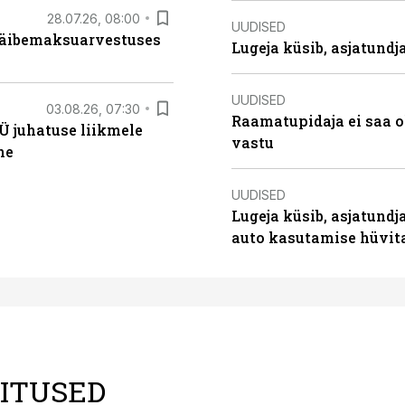
28.07.26, 08:00
UUDISED
 käibemaksuarvestuses
Lugeja küsib, asjatund
UUDISED
03.08.26, 07:30
Raamatupidaja ei saa o
Ü juhatuse liikmele
vastu
ne
UUDISED
Lugeja küsib, asjatundj
auto kasutamise hüvi
LITUSED