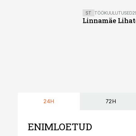
ST
TÖÖKUULUTUSED
2
Linnamäe Lihatö
24H
72H
ENIMLOETUD