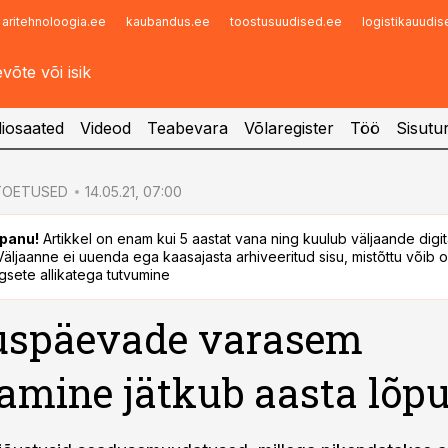
aritehnoloogia.ee
kaubandus.ee
toostusuudised.ee
logistikauudi
Infopank
Radar
iosaated
Videod
Teabevara
Võlaregister
Töö
Sisutu
 TOETUSED
14.05.21, 07:00
panu!
Artikkel on enam kui 5 aastat vana ning kuulub väljaande digi
. Väljaanne ei uuenda ega kaasajasta arhiveeritud sisu, mistõttu võib ol
sete allikatega tutvumine
uspäevade varasem
amine jätkub aasta lõp