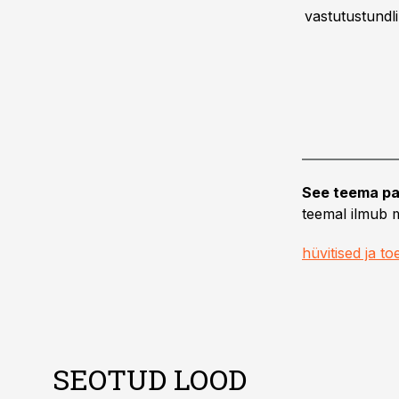
vastutustundli
See teema pa
teemal ilmub m
hüvitised ja t
SEOTUD LOOD