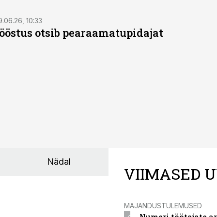
9.06.26, 10:33
östus otsib pearaamatupidajat
Nädal
VIIMASED U
MAJANDUSTULEMUSED
Numeri töötajate a