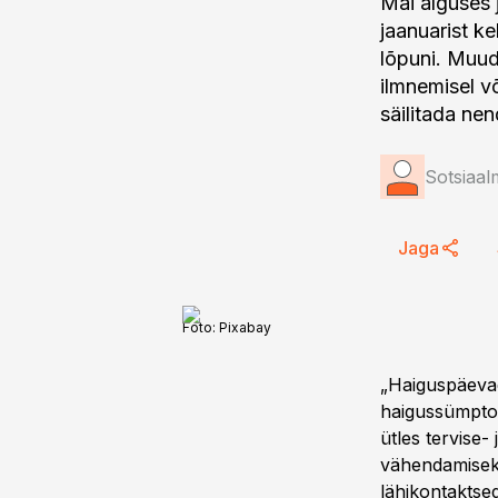
Mai alguses 
jaanuarist k
lõpuni. Muud
ilmnemisel v
säilitada nen
Sotsiaal
Jaga
Foto:
Pixabay
„Haiguspäevad
haigussümptomi
ütles tervise-
vähendamiseks
lähikontaktsed