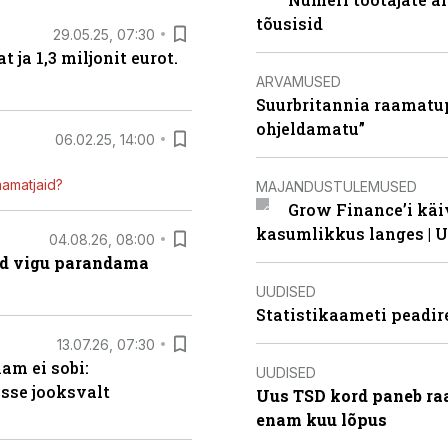
tõusisid
29.05.25, 07:30
ja 1,3 miljonit eurot.
ARVAMUSED
Suurbritannia raamatu
ohjeldamatu”
06.02.25, 14:00
mamatjaid?
MAJANDUSTULEMUSED
Grow Finance’i käi
kasumlikkus langes | U
04.08.26, 08:00
ad vigu parandama
UUDISED
Statistikaameti peadir
13.07.26, 07:30
am ei sobi:
UUDISED
sse jooksvalt
Uus TSD kord paneb ra
enam kuu lõpus