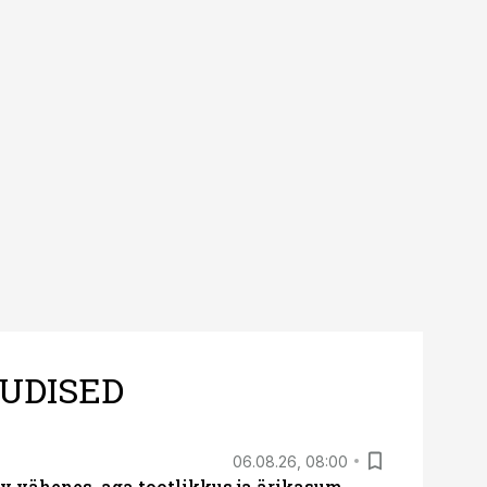
UDISED
06.08.26, 08:00
rv vähenes, aga tootlikkus ja ärikasum