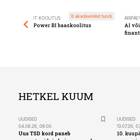
8 akadeemilist tundi
IT KOOLITUS
ÄRIPÄE
Power BI baaskoolitus
AI võ
finan
HETKEL KUUM
UUDISED
UUDISED
04.08.26, 08:00
13.07.26, 0
Uus TSD kord paneb
10. kuup