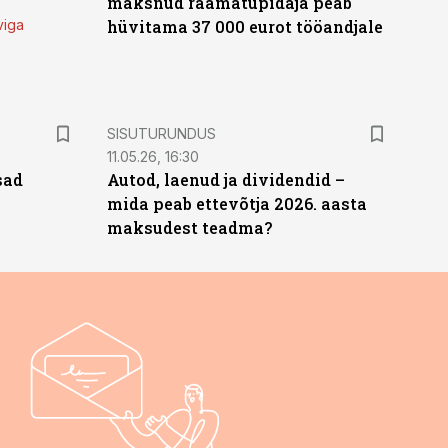
maksnud raamatupidaja peab
viga
hüvitama 37 000 eurot tööandjale
ST
SISUTURUNDUS
11.05.26, 16:30
sad
Autod, laenud ja dividendid –
mida peab ettevõtja 2026. aasta
maksudest teadma?