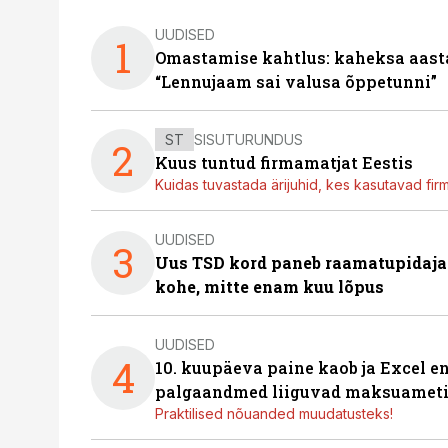
UUDISED
1
Omastamise kahtlus: kaheksa aastat 
“Lennujaam sai valusa õppetunni”
ST
SISUTURUNDUS
2
Kuus tuntud firmamatjat Eestis
Kuidas tuvastada ärijuhid, kes kasutavad fir
UUDISED
3
Uus TSD kord paneb raamatupidaj
kohe, mitte enam kuu lõpus
UUDISED
4
10. kuupäeva paine kaob ja Excel en
palgaandmed liiguvad maksuameti
Praktilised nõuanded muudatusteks!