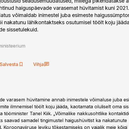
jõustusid seadusemuudatused, millega pikendatakse a
ehtinud haiguspäevade varasemat hüvitamist kuni 2021.
atus võimaldab inimestel juba esimeste haigussümpto
õi nakatunu lähikontaktseks osutumisel töölt koju jääda
de sissetulekuid.
ministeerium
Salvesta
Vihja
e varasem hüvitamine annab inimestele võimaluse juba es
te ilmnemisel töölt koju jääda, kaotamata oluliselt oma sis
 ja tööminister Tanel Kiik. „Võimalike nakkusohtlike kontaktid
 saavad samadel tingimustel haigushüvitist ka nakatunute
. Koroonaviiruse leviku tõkestamiseks on vajalik meie kõigi