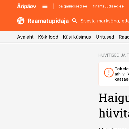
palgauudised.ee
finantsuudised.ee
kaubandus.ee
imelineajalugu.ee
kinnisvarauudised.ee
imelineteadus.ee
Avaleht
Kõik lood
Küsi küsimus
Üritused
Raad
cebook
HÜVITISED JA
Twitter)
Tähele
kedIn
arhiivi
kaasaeg
ail
Haig
k
hüvit