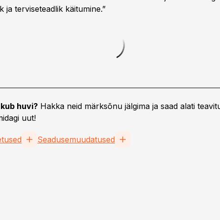
k ja terviseteadlik käitumine.”
kub huvi?
Hakka neid märksõnu jälgima ja saad alati teavitu
idagi uut!
oetused
Seadusemuudatused