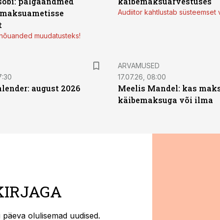
sobi: palgaandmed
käibemaksuarvestuses
 maksuametisse
Audiitor kahtlustab süsteemset 
t
d nõuanded muudatusteks!
ARVAMUSED
7:30
17.07.26, 08:00
ender: august 2026
Meelis Mandel: kas mak
käibemaksuga või ilma
KIRJAGA
ti päeva olulisemad uudised.