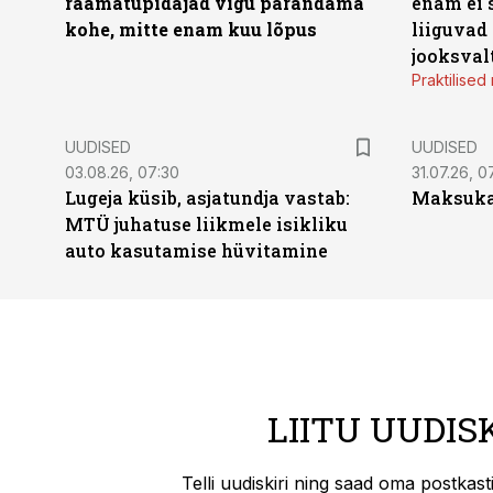
raamatupidajad vigu parandama
enam ei 
kohe, mitte enam kuu lõpus
liiguvad
jooksval
Praktilise
UUDISED
UUDISED
03.08.26, 07:30
31.07.26, 0
Lugeja küsib, asjatundja vastab:
Maksukal
MTÜ juhatuse liikmele isikliku
auto kasutamise hüvitamine
LIITU UUDIS
Telli uudiskiri ning saad oma postkas