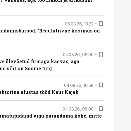
05.08.26, 13:22
pidamisbürood: “Regulatiivne koormus on
05.08.26, 08:00
ve ülevõetud firmaga kasvas, aga
us siht on Soome turg
04.08.26, 10:58
ektorina alustas tööd Kaur Kajak
04.08.26, 08:00
amatupidajad vigu parandama kohe, mitte