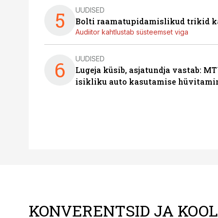
UUDISED
5
Bolti raamatupidamislikud trikid
Audiitor kahtlustab süsteemset viga
UUDISED
6
Lugeja küsib, asjatundja vastab: MT
isikliku auto kasutamise hüvitami
KONVERENTSID JA KOO