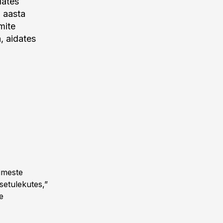
lates
 aasta
mite
, aidates
imeste
setulekutes,”
e