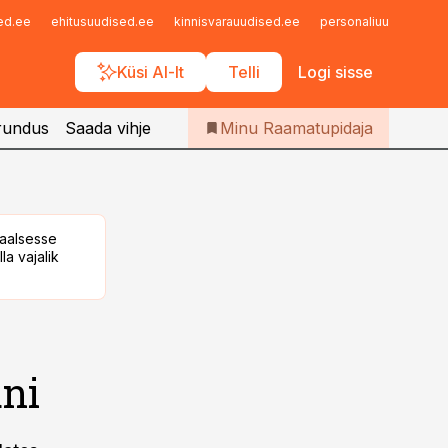
Iseteenindus
sed.ee
ehitusuudised.ee
kinnisvarauudised.ee
personaliuudised.ee
Telli Raamatupidaja
Küsi AI-lt
Telli
Logi sisse
rundus
Saada vihje
Minu Raamatupidaja
taalsesse
la vajalik
uni