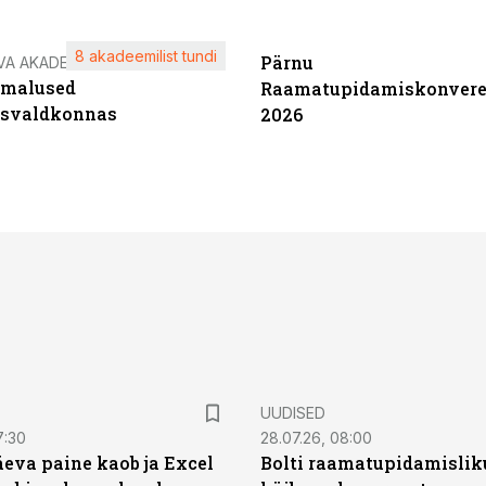
8 akadeemilist tundi
Pärnu
VA AKADEEMIA
imalused
Raamatupidamiskonvere
tsvaldkonnas
2026
UUDISED
7:30
28.07.26, 08:00
äeva paine kaob ja Excel
Bolti raamatupidamisliku