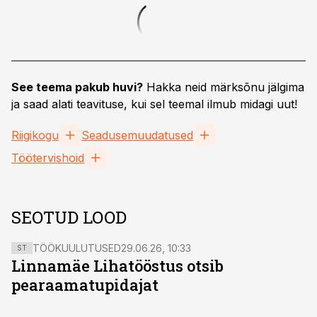
See teema pakub huvi?
Hakka neid märksõnu jälgima
ja saad alati teavituse, kui sel teemal ilmub midagi uut!
Riigikogu
Seadusemuudatused
Töötervishoid
SEOTUD LOOD
TÖÖKUULUTUSED
29.06.26, 10:33
ST
Linnamäe Lihatööstus otsib
pearaamatupidajat