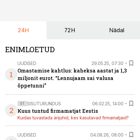
24H
72H
Nädal
ENIMLOETUD
UUDISED
29.05.25, 07:30
Omastamise kahtlus: kaheksa aastat ja 1,3
1
miljonit eurot. “Lennujaam sai valusa
õppetunni”
SISUTURUNDUS
06.02.25, 14:00
ST
2
Kuus tuntud firmamatjat Eestis
Kuidas tuvastada ärijuhid, kes kasutavad firmamatjaid?
UUDISED
04.08.26, 08:00