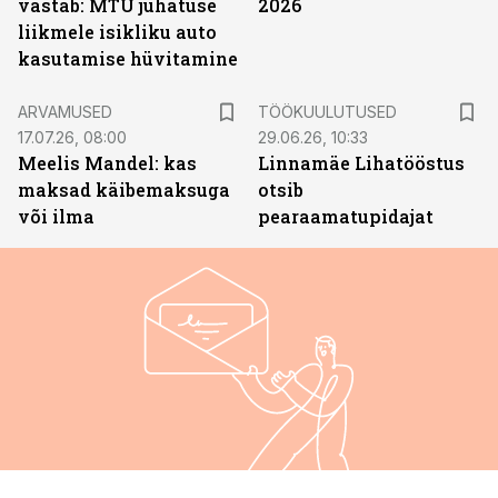
vastab: MTÜ juhatuse
2026
liikmele isikliku auto
kasutamise hüvitamine
ST
ARVAMUSED
TÖÖKUULUTUSED
17.07.26, 08:00
29.06.26, 10:33
Meelis Mandel: kas
Linnamäe Lihatööstus
maksad käibemaksuga
otsib
või ilma
pearaamatupidajat