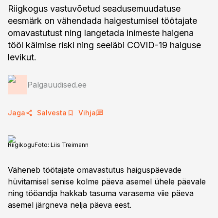
Riigkogus vastuvõetud seadusemuudatuse
eesmärk on vähendada haigestumisel töötajate
omavastutust ning langetada inimeste haigena
tööl käimise riski ning seeläbi COVID-19 haiguse
levikut.
Palgauudised.ee
Jaga
Salvesta
Vihja
Riigikogu
Foto:
Liis Treimann
Väheneb töötajate omavastutus haiguspäevade
hüvitamisel senise kolme päeva asemel ühele päevale
ning tööandja hakkab tasuma varasema viie päeva
asemel järgneva nelja päeva eest.