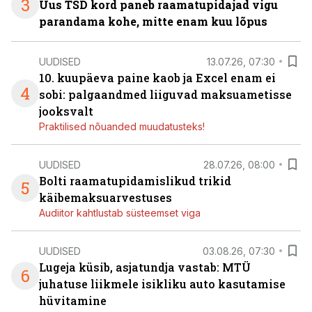
3
Uus TSD kord paneb raamatupidajad vigu
parandama kohe, mitte enam kuu lõpus
UUDISED
13.07.26, 07:30
10. kuupäeva paine kaob ja Excel enam ei
4
sobi: palgaandmed liiguvad maksuametisse
jooksvalt
Praktilised nõuanded muudatusteks!
UUDISED
28.07.26, 08:00
Bolti raamatupidamislikud trikid
5
käibemaksuarvestuses
Audiitor kahtlustab süsteemset viga
UUDISED
03.08.26, 07:30
Lugeja küsib, asjatundja vastab: MTÜ
6
juhatuse liikmele isikliku auto kasutamise
hüvitamine