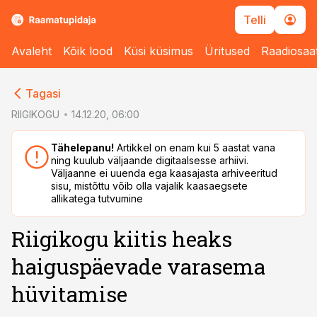
Telli
Avaleht
Kõik lood
Küsi küsimus
Üritused
Raadiosaa
cebook
Tagasi
Twitter)
RIIGIKOGU
14.12.20, 06:00
kedIn
Tähelepanu!
Artikkel on enam kui 5 aastat vana
ning kuulub väljaande digitaalsesse arhiivi.
ail
Väljaanne ei uuenda ega kaasajasta arhiveeritud
sisu, mistõttu võib olla vajalik kaasaegsete
k
allikatega tutvumine
Riigikogu kiitis heaks
haiguspäevade varasema
hüvitamise