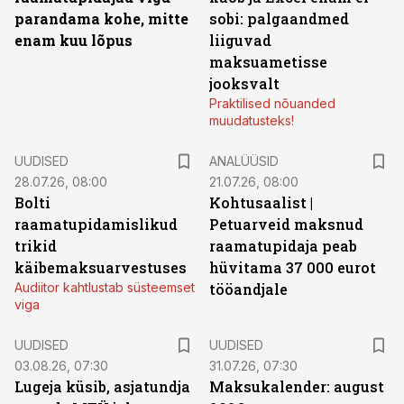
parandama kohe, mitte
sobi: palgaandmed
enam kuu lõpus
liiguvad
maksuametisse
jooksvalt
Praktilised nõuanded
muudatusteks!
UUDISED
ANALÜÜSID
28.07.26, 08:00
21.07.26, 08:00
Bolti
Kohtusaalist
|
raamatupidamislikud
Petuarveid maksnud
trikid
raamatupidaja peab
käibemaksuarvestuses
hüvitama 37 000 eurot
Audiitor kahtlustab süsteemset
tööandjale
viga
UUDISED
UUDISED
03.08.26, 07:30
31.07.26, 07:30
Lugeja küsib, asjatundja
Maksukalender: august