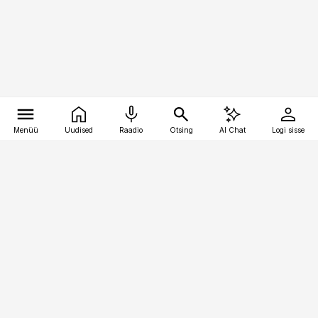
Menüü
Uudised
Raadio
Otsing
AI Chat
Logi sisse
Vana-Lõuna 39/1, 19094 Tallinn
(+372) 667 0111
raamatupidaja@raamatupidaja.ee
Telli
Reklaam
Firmast