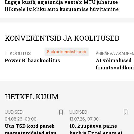
Lugeja küsib, asjatundja vastab: MTÜ juhatuse
liikmele isikliku auto kasutamise hüvitamine
KONVERENTSID JA KOOLITUSED
8 akadeemilist tundi
IT KOOLITUS
ÄRIPÄEVA AKADEE
Power BI baaskoolitus
AI võimalused
finantsvaldko
HETKEL KUUM
UUDISED
UUDISED
04.08.26, 08:00
13.07.26, 07:30
Uus TSD kord paneb
10. kuupäeva paine
raamatupidajad vigu
kaob ja Excel enam ei