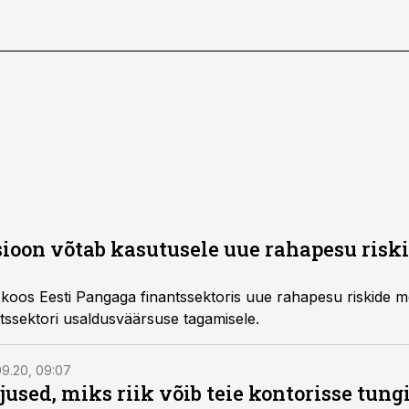
ioon võtab kasutusele uue rahapesu ris
i koos Eesti Pangaga finantssektoris uue rahapesu riskide 
ntssektori usaldusväärsuse tagamisele.
09.20, 09:07
used, miks riik võib teie kontorisse tung