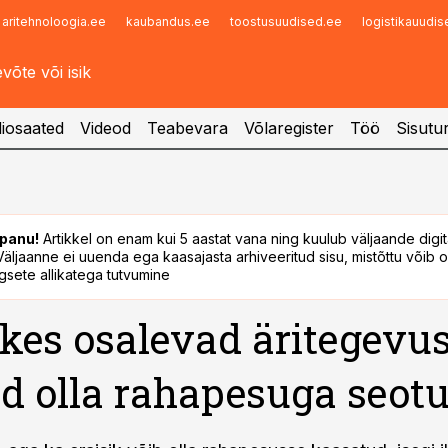
aritehnoloogia.ee
kaubandus.ee
toostusuudised.ee
logistikauudi
Infopank
Radar
iosaated
Videod
Teabevara
Võlaregister
Töö
Sisutu
panu!
Artikkel on enam kui 5 aastat vana ning kuulub väljaande digi
. Väljaanne ei uuenda ega kaasajasta arhiveeritud sisu, mistõttu võib ol
sete allikatega tutvumine
 kes osalevad äritegevus
d olla rahapesuga seot