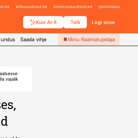
Iseteenindus
sed.ee
ehitusuudised.ee
kinnisvarauudised.ee
personaliuudised.ee
Telli Raamatupidaja
Küsi AI-lt
Telli
Logi sisse
rundus
Saada vihje
Minu Raamatupidaja
taalsesse
la vajalik
es,
ud