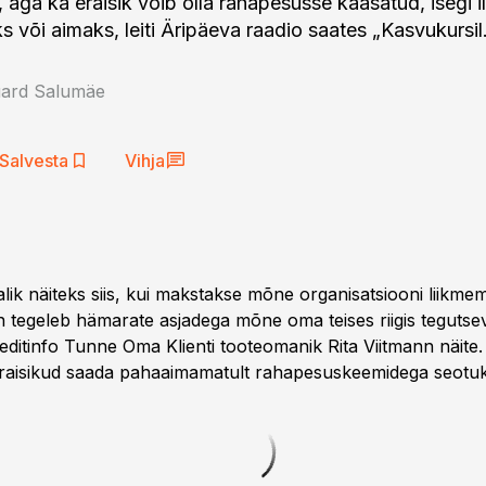
, aga ka eraisik võib olla rahapesusse kaasatud, isegi i
s või aimaks, leiti Äripäeva raadio saates „Kasvukursil
uard Salumäe
Salvesta
Vihja
lik näiteks siis, kui makstakse mõne organisatsiooni liikme
n tegeleb hämarate asjadega mõne oma teises riigis tegutse
editinfo Tunne Oma Klienti tooteomanik Rita Viitmann näite. 
 eraisikud saada pahaaimamatult rahapesuskeemidega seotuks