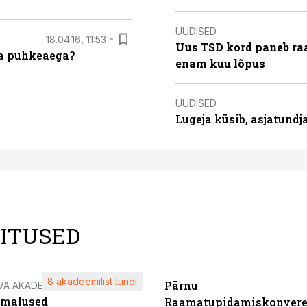
UUDISED
18.04.16, 11:53
Uus TSD kord paneb ra
da puhkeaega?
enam kuu lõpus
UUDISED
Lugeja küsib, asjatund
LITUSED
8 akadeemilist tundi
Pärnu
VA AKADEEMIA
imalused
Raamatupidamiskonvere