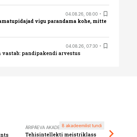
04.08.26, 08:00
amatupidajad vigu parandama kohe, mitte
04.08.26, 07:30
ja vastab: pandipakendi arvestus
8 akadeemilist tundi
Kasuta ä
ÄRIPÄEVA AKADEEMIA
Tehisintellekti meistriklass
nts
maksuva