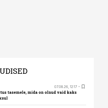
UDISED
07.08.26, 12:17
tus tasemele, mida on olnud vaid kaks
ksul