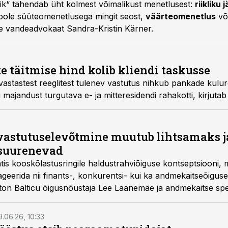
äik“ tähendab üht kolmest võimalikust menetlusest:
riikliku 
 pole süüteomenetlusega mingit seost,
väärteomenetlus
või
se vandeadvokaat Sandra-Kristin Kärner.
e täitmise hind kolib kliendi taskusse
stastest reeglitest tulenev vastutus nihkub pankade kulure
i majandust turgutava e- ja mitteresidendi rahakotti, kirjutab
vastutuselevõtmine muutub lihtsamaks j
suurenevad
atis kooskõlastusringile haldustrahviõiguse kontseptsiooni, m
geerida nii finants-, konkurentsi- kui ka andmekaitseõiguse
ton Balticu õigusnõustaja Lee Laanemäe ja andmekaitse spets
9.06.26, 10:33