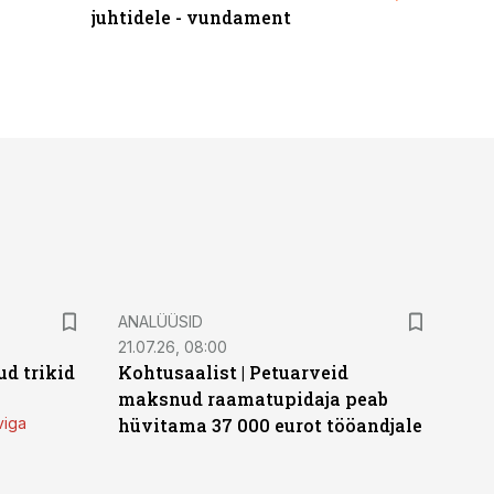
juhtidele - vundament
ANALÜÜSID
21.07.26, 08:00
d trikid
Kohtusaalist
|
Petuarveid
maksnud raamatupidaja peab
viga
hüvitama 37 000 eurot tööandjale