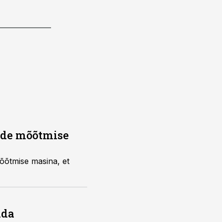
kide mõõtmise
mõõtmise masina, et
ida