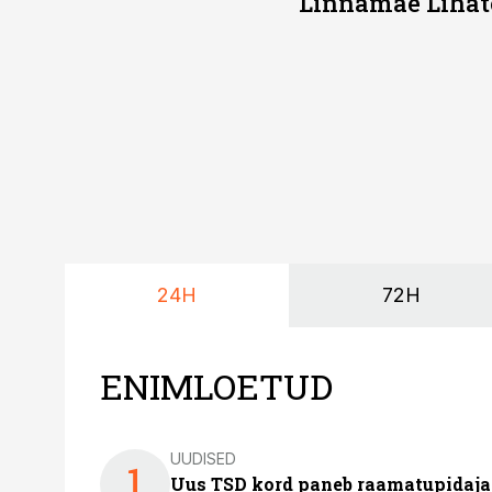
Linnamäe Lihatö
24H
72H
ENIMLOETUD
UUDISED
1
Uus TSD kord paneb raamatupidaj