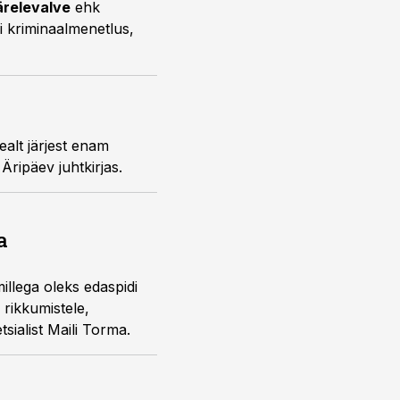
järelevalve
ehk
 kriminaalmenetlus,
alt järjest enam
 Äripäev juhtkirjas.
a
illega oleks edaspidi
 rikkumistele,
ialist Maili Torma.