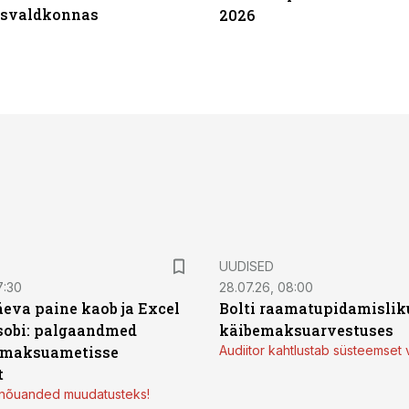
tsvaldkonnas
2026
UUDISED
7:30
28.07.26, 08:00
äeva paine kaob ja Excel
Bolti raamatupidamisliku
sobi: palgaandmed
käibemaksuarvestuses
 maksuametisse
Audiitor kahtlustab süsteemset 
t
d nõuanded muudatusteks!