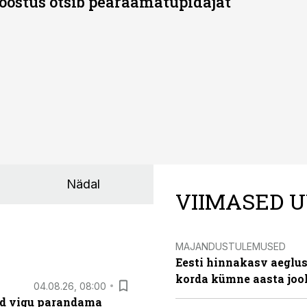
östus otsib pearaamatupidajat
Nädal
VIIMASED U
MAJANDUSTULEMUSED
Eesti hinnakasv aeglus
korda kümne aasta joo
04.08.26, 08:00
ad vigu parandama