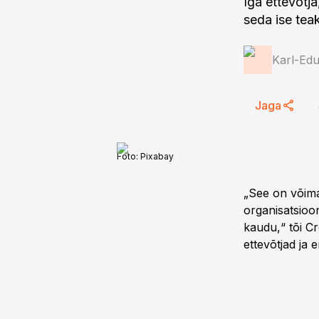
Iga ettevõtja
seda ise teak
Karl-Ed
Jaga
Foto:
Pixabay
„See on võima
organisatsioo
kaudu,“ tõi Cr
ettevõtjad ja