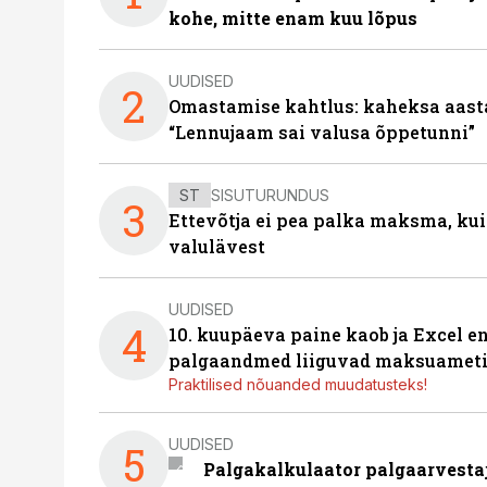
kohe, mitte enam kuu lõpus
UUDISED
2
Omastamise kahtlus: kaheksa aastat 
“Lennujaam sai valusa õppetunni”
ST
SISUTURUNDUS
3
Ettevõtja ei pea palka maksma, kui
valulävest
UUDISED
4
10. kuupäeva paine kaob ja Excel en
palgaandmed liiguvad maksuameti
Praktilised nõuanded muudatusteks!
UUDISED
5
Palgakalkulaator palgaarvestaja