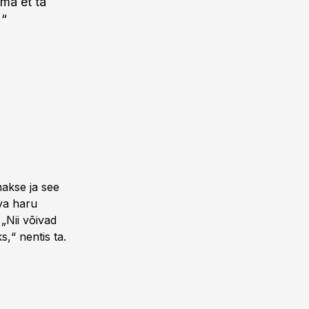
lma et ta
.“
makse ja see
va haru
„Nii võivad
,“ nentis ta.