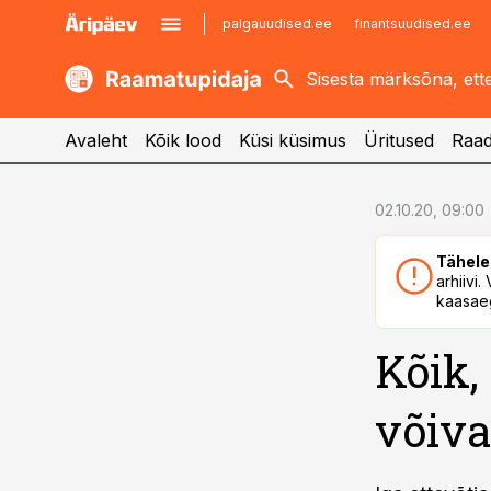
palgauudised.ee
finantsuudised.ee
kaubandus.ee
imelineajalugu.ee
kinnisvarauudised.ee
imelineteadus.ee
Avaleht
Kõik lood
Küsi küsimus
Üritused
Raad
cebook
02.10.20, 09:00
Twitter)
Tähele
kedIn
arhiivi
kaasaeg
ail
Kõik,
k
võiva