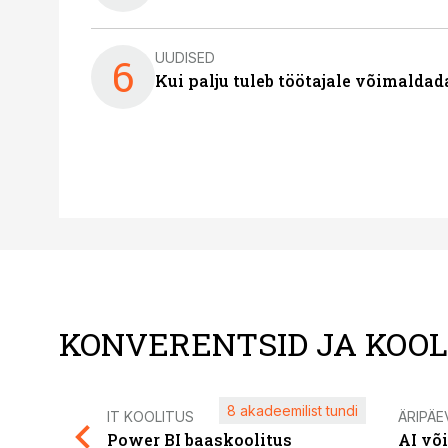
UUDISED
6
Kui palju tuleb töötajale võimalda
KONVERENTSID JA KOO
8 akadeemilist tundi
IT KOOLITUS
ÄRIPÄE
Power BI baaskoolitus
AI võ