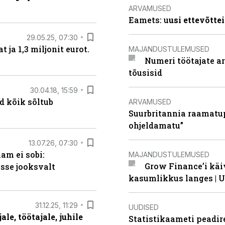
ARVAMUSED
Eamets: u
usi ettevõtte
29.05.25, 07:30
ja 1,3 miljonit eurot.
MAJANDUSTULEMUSED
Numeri töötajate a
tõusisid
30.04.18, 15:59
d kõik sõltub
ARVAMUSED
Suurbritannia raamatu
ohjeldamatu”
13.07.26, 07:30
am ei sobi:
MAJANDUSTULEMUSED
Grow Finance’i käi
sse jooksvalt
kasumlikkus langes | U
31.12.25, 11:29
UUDISED
le, töötajale, juhile
Statistikaameti peadir