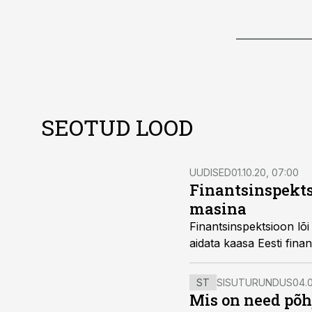
SEOTUD LOOD
UUDISED
01.10.20, 07:00
Finantsinspekts
masina
Finantsinspektsioon lõ
aidata kaasa Eesti fina
ST
SISUTURUNDUS
04.
Mis on need põhj