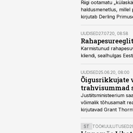
Riigi ootamatu „külask
haldusmenetlus, millel
kirjutab Derling Primu
UUDISED
27.07.20, 08:58
Rahapesureeglit
Karmistunud rahapesuva
kliendi, sealhulgas Eest
UUDISED
25.06.20, 08:00
Õigusrikkujate 
trahvisummad 
Justiitsministeerium sa
võimalik tõhusamalt rea
kirjutavad Grant Thorn
ST
TÖÖKUULUTUSED
2