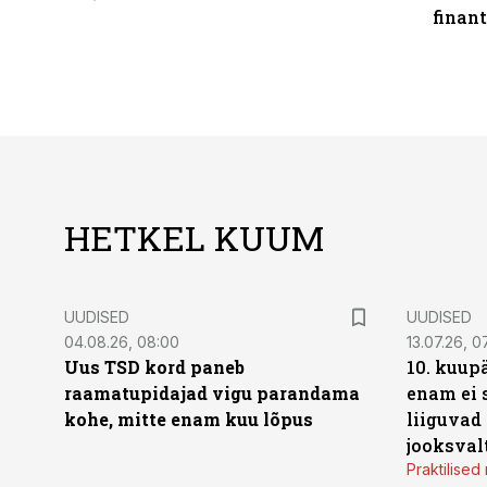
finan
HETKEL KUUM
UUDISED
UUDISED
04.08.26, 08:00
13.07.26, 0
Uus TSD kord paneb
10. kuup
raamatupidajad vigu parandama
enam ei 
kohe, mitte enam kuu lõpus
liiguvad
jooksval
Praktilise