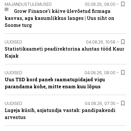
MAJANDUSTULEMUSED
05.08.26, 08:00
Grow Finance’i käive ülevõetud firmaga
kasvas, aga kasumlikkus langes | Uus siht on
Soome turg
UUDISED
04.08.26, 10:58
Statistikaameti peadirektorina alustas tööd Kaur
Kajak
UUDISED
04.08.26, 08:00
Uus TSD kord paneb raamatupidajad vigu
parandama kohe, mitte enam kuu lõpus
UUDISED
04.08.26, 07:30
Lugeja küsib, asjatundja vastab: pandipakendi
arvestus