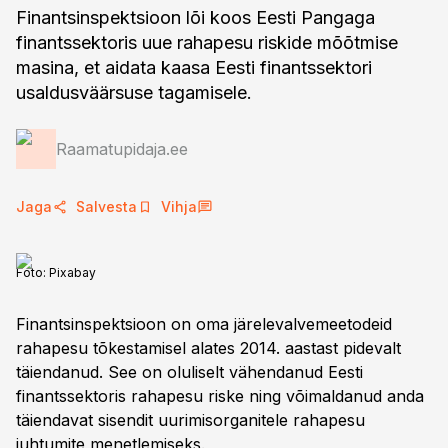
Finantsinspektsioon lõi koos Eesti Pangaga
finantssektoris uue rahapesu riskide mõõtmise
masina, et aidata kaasa Eesti finantssektori
usaldusväärsuse tagamisele.
Raamatupidaja.ee
Jaga
Salvesta
Vihja
Foto:
Pixabay
Finantsinspektsioon on oma järelevalvemeetodeid
rahapesu tõkestamisel alates 2014. aastast pidevalt
täiendanud. See on oluliselt vähendanud Eesti
finantssektoris rahapesu riske ning võimaldanud anda
täiendavat sisendit uurimisorganitele rahapesu
juhtumite menetlemiseks.