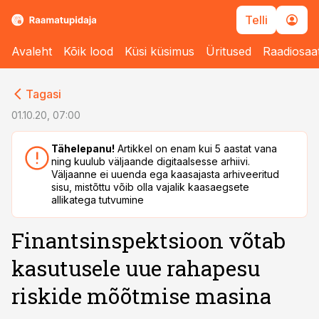
Telli
Avaleht
Kõik lood
Küsi küsimus
Üritused
Raadiosaa
cebook
Tagasi
Twitter)
01.10.20, 07:00
kedIn
Tähelepanu!
Artikkel on enam kui 5 aastat vana
ning kuulub väljaande digitaalsesse arhiivi.
ail
Väljaanne ei uuenda ega kaasajasta arhiveeritud
sisu, mistõttu võib olla vajalik kaasaegsete
k
allikatega tutvumine
Finantsinspektsioon võtab
kasutusele uue rahapesu
riskide mõõtmise masina