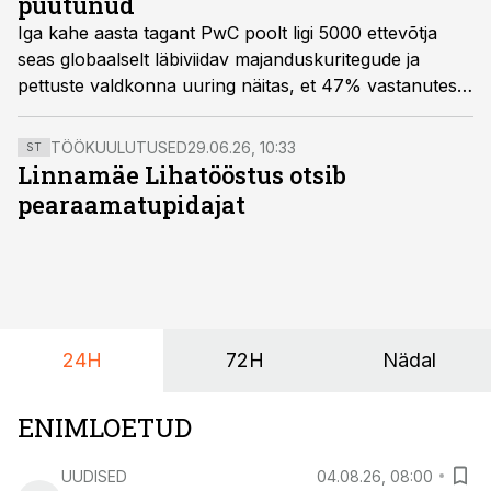
puutunud
Iga kahe aasta tagant PwC poolt ligi 5000 ettevõtja
seas globaalselt läbiviidav majanduskuritegude ja
pettuste valdkonna uuring näitas, et 47% vastanutest
on kokku puutunud majanduskuritegudega ning 35%
erinevate kliendipettustega. Tegemist on viimase 20
TÖÖKUULUTUSED
29.06.26, 10:33
ST
aasta kõrgeimate määradega. Oluliselt on kasvanud
Linnamäe Lihatööstus otsib
küberkuritegude arv.
pearaamatupidajat
24H
72H
Nädal
ENIMLOETUD
UUDISED
04.08.26, 08:00