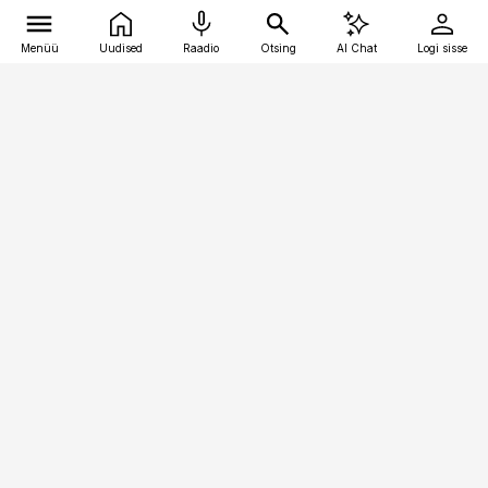
Menüü
Uudised
Raadio
Otsing
AI Chat
Logi sisse
Vana-Lõuna 39/1, 19094 Tallinn
(+372) 667 0111
raamatupidaja@raamatupidaja.ee
Telli
Reklaam
Firmast
Sisu kasutamisõigused
Ajakirjaniku
eetikakoodeks
Üldtingimused
Privaatsustingimused
Küpsiste poliitika
KKK
Eesti Meediaettevõtete
Eelistuste haldamine