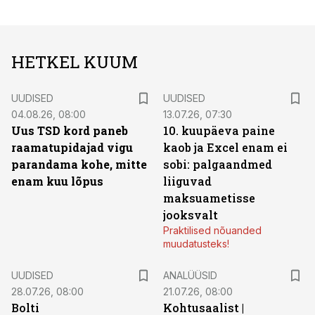
HETKEL KUUM
UUDISED
UUDISED
04.08.26, 08:00
13.07.26, 07:30
Uus TSD kord paneb
10. kuupäeva paine
raamatupidajad vigu
kaob ja Excel enam ei
parandama kohe, mitte
sobi: palgaandmed
enam kuu lõpus
liiguvad
maksuametisse
jooksvalt
Praktilised nõuanded
muudatusteks!
UUDISED
ANALÜÜSID
28.07.26, 08:00
21.07.26, 08:00
Bolti
Kohtusaalist
|