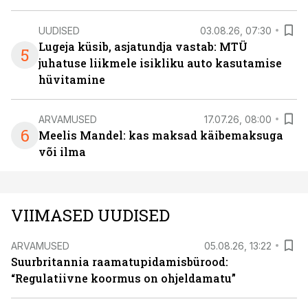
UUDISED
03.08.26, 07:30
Lugeja küsib, asjatundja vastab: MTÜ
5
juhatuse liikmele isikliku auto kasutamise
hüvitamine
ARVAMUSED
17.07.26, 08:00
6
Meelis Mandel: kas maksad käibemaksuga
või ilma
VIIMASED UUDISED
ARVAMUSED
05.08.26, 13:22
Suurbritannia raamatupidamisbürood:
“Regulatiivne koormus on ohjeldamatu”