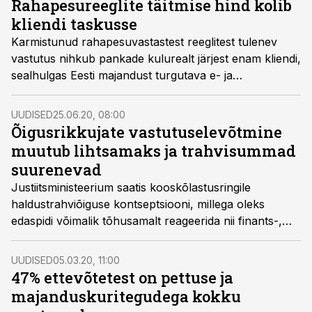
Rahapesureeglite täitmise hind kolib
kliendi taskusse
Karmistunud rahapesuvastastest reeglitest tulenev
vastutus nihkub pankade kulurealt järjest enam kliendi,
sealhulgas Eesti majandust turgutava e- ja
mitteresidendi rahakotti, kirjutab Äripäev juhtkirjas.
UUDISED
25.06.20, 08:00
Õigusrikkujate vastutuselevõtmine
muutub lihtsamaks ja trahvisummad
suurenevad
Justiitsministeerium saatis kooskõlastusringile
haldustrahviõiguse kontseptsiooni, millega oleks
edaspidi võimalik tõhusamalt reageerida nii finants-,
konkurentsi- kui ka andmekaitseõiguse rikkumistele,
kirjutavad Grant Thornton Balticu õigusnõustaja Lee
UUDISED
05.03.20, 11:00
Laanemäe ja andmekaitse spetsialist Maili Torma.
47% ettevõtetest on pettuse ja
majanduskuritegudega kokku