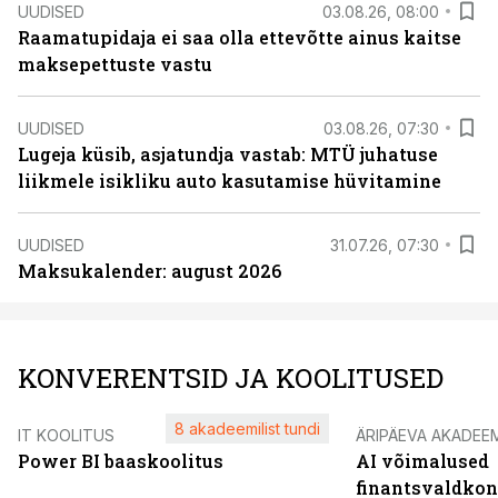
UUDISED
03.08.26, 08:00
Raamatupidaja ei saa olla ettevõtte ainus kaitse
maksepettuste vastu
UUDISED
03.08.26, 07:30
Lugeja küsib, asjatundja vastab: MTÜ juhatuse
liikmele isikliku auto kasutamise hüvitamine
UUDISED
31.07.26, 07:30
Maksukalender: august 2026
KONVERENTSID JA KOOLITUSED
8 akadeemilist tundi
IT KOOLITUS
ÄRIPÄEVA AKADEE
Power BI baaskoolitus
AI võimalused
finantsvaldko