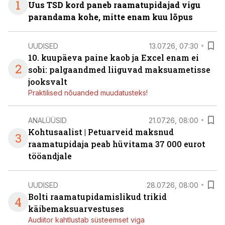
1
Uus TSD kord paneb raamatupidajad vigu
parandama kohe, mitte enam kuu lõpus
UUDISED
13.07.26, 07:30
10. kuupäeva paine kaob ja Excel enam ei
2
sobi: palgaandmed liiguvad maksuametisse
jooksvalt
Praktilised nõuanded muudatusteks!
ANALÜÜSID
21.07.26, 08:00
Kohtusaalist
|
Petuarveid maksnud
3
raamatupidaja peab hüvitama 37 000 eurot
tööandjale
UUDISED
28.07.26, 08:00
Bolti raamatupidamislikud trikid
4
käibemaksuarvestuses
Audiitor kahtlustab süsteemset viga