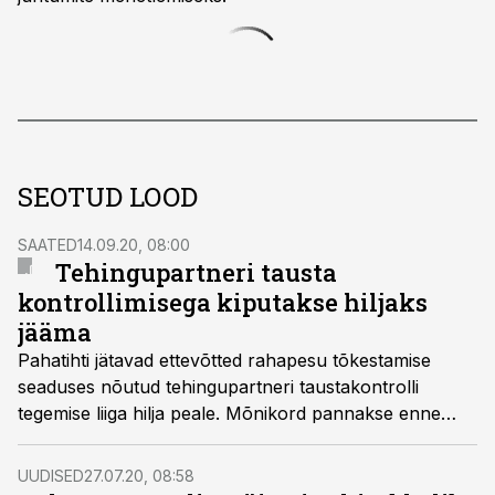
SEOTUD LOOD
SAATED
14.09.20, 08:00
Tehingupartneri tausta
kontrollimisega kiputakse hiljaks
jääma
Pahatihti jätavad ettevõtted rahapesu tõkestamise
seaduses nõutud tehingupartneri taustakontrolli
tegemise liiga hilja peale. Mõnikord pannakse enne
kaupki teele.
UUDISED
27.07.20, 08:58