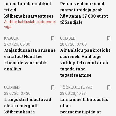
raamatupidamislikud
Petuarveid maksnud
trikid
raamatupidaja peab
käibemaksuarvestuses
hüvitama 37 000 eurot
Audiitor kahtlustab süsteemset
tööandjale
viga
KASULIK
UUDISED
27.07.26, 08:00
28.07.26, 07:00
Majandusaasta aruanne
Air Balticu pankrotioht
esitatud! Nüüd tee
suureneb. Vaid õige
kliendile väärtuslik
valik pileti ostul aitab
analüüs
tagada raha
tagasisaamise
ST
UUDISED
TÖÖKUULUTUSED
29.07.26, 07:30
29.06.26, 10:33
1. augustist muutuvad
Linnamäe Lihatööstus
elektrienergialt
otsib
käibemaksu ja
pearaamatupidajat