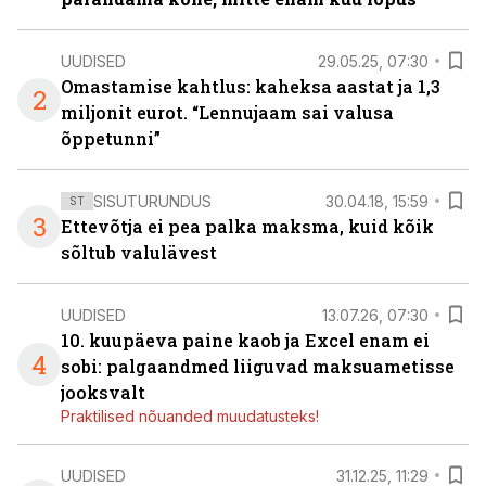
UUDISED
29.05.25, 07:30
Omastamise kahtlus: kaheksa aastat ja 1,3
2
miljonit eurot. “Lennujaam sai valusa
õppetunni”
SISUTURUNDUS
30.04.18, 15:59
ST
3
Ettevõtja ei pea palka maksma, kuid kõik
sõltub valulävest
UUDISED
13.07.26, 07:30
10. kuupäeva paine kaob ja Excel enam ei
4
sobi: palgaandmed liiguvad maksuametisse
jooksvalt
Praktilised nõuanded muudatusteks!
UUDISED
31.12.25, 11:29