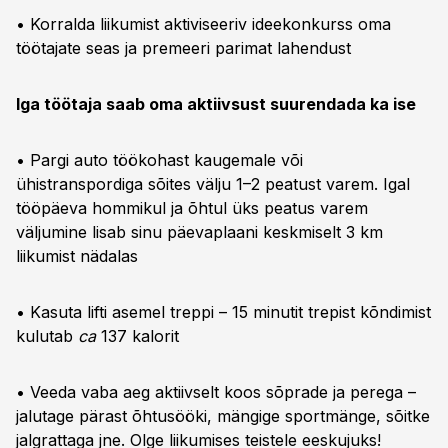
• Korralda liikumist aktiviseeriv ideekonkurss oma
töötajate seas ja premeeri parimat lahendust
Iga töötaja saab oma aktiivsust suurendada ka ise
• Pargi auto töökohast kaugemale või
ühistranspordiga sõites välju 1–2 peatust varem. Igal
tööpäeva hommikul ja õhtul üks peatus varem
väljumine lisab sinu päevaplaani keskmiselt 3 km
liikumist nädalas
• Kasuta lifti asemel treppi – 15 minutit trepist kõndimist
kulutab
ca
137 kalorit
• Veeda vaba aeg aktiivselt koos sõprade ja perega –
jalutage pärast õhtusööki, mängige sportmänge, sõitke
jalgrattaga jne. Olge liikumises teistele eeskujuks!