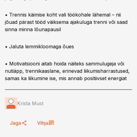
• Trennis käimise koht vali töökohale lähemal – nii
jõuad pärast tööd väiksema ajakuluga trenni või saad
sinna minna lõunapausil
• Jaluta lemmikloomaga õues
• Motivatsiooni aitab hoida näiteks sammulugeja või
nutiäpp, trennikaaslane, erinevad liikumisharrastused,
samas ka liikumine ise, mis annab positiivset energiat
Krista Must
Jaga
Vihja