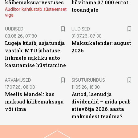
käibemaksuarvestuses
hüvitama 37 000 eurot
Audiitor kahtlustab süsteemset
tööandjale
viga
UUDISED
UUDISED
03.08.26, 07:30
31.07.26, 07:30
Lugeja küsib, asjatundja
Maksukalender: august
vastab: MTÜ juhatuse
2026
liikmele isikliku auto
kasutamise hüvitamine
ST
ARVAMUSED
SISUTURUNDUS
17.07.26, 08:00
11.05.26, 16:30
Meelis Mandel: kas
Autod, laenud ja
maksad käibemaksuga
dividendid – mida peab
või ilma
ettevõtja 2026. aasta
maksudest teadma?