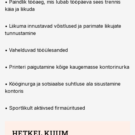
• Paindlik tööaeg, mis lubab tööpäeva sees trennis
käia ja liikuda
• Liikuma innustavad võistlused ja parimate liikujate
tunnustamine
• Vahelduvad tööülesanded
• Printeri paigutamine kõige kaugemasse kontorinurka
• Kööginurga ja sotsiaalse suhtluse ala sisustamine
kontoris
• Sportlikult aktiivsed firmaüritused
HETKEL KUUM