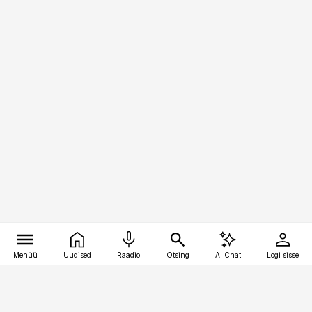
Menüü
Uudised
Raadio
Otsing
AI Chat
Logi sisse