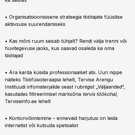
ka seistes
• Organisatsioonisisene strateegia töötajate füüsilise
aktiivsuse suurendamiseks
• Kas mõni ruum seisab tühjalt? Rendi välja trenni või
huvitegevuse jaoks, kus saavad osaleda ka oma
töötajad
• Ära karda küsida professionaalset abi. Uuri nippe
näiteks Tööfüsioteraapia lehelt, Tervise Arengu
Instituudi infomaterjalide seast rubriigist „Väljaanded”,
kasutades filtreerimisel märksõna
tervis töökohal
,
Terviseinfo.ee lehelt
• Kontorivõimlemine – erinevaid harjutusi on leida
internetist või kutsuda spetsialist