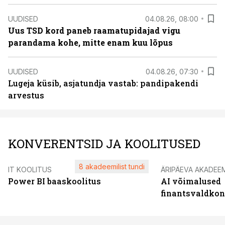
UUDISED
04.08.26, 08:00
Uus TSD kord paneb raamatupidajad vigu
parandama kohe, mitte enam kuu lõpus
UUDISED
04.08.26, 07:30
Lugeja küsib, asjatundja vastab: pandipakendi
arvestus
KONVERENTSID JA KOOLITUSED
8 akadeemilist tundi
IT KOOLITUS
ÄRIPÄEVA AKADEE
Power BI baaskoolitus
AI võimalused
finantsvaldko