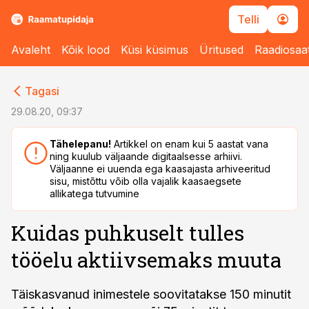
Telli
Avaleht
Kõik lood
Küsi küsimus
Üritused
Raadiosaa
cebook
cebook
Tagasi
Twitter)
Twitter)
29.08.20, 09:37
kedIn
kedIn
Tähelepanu!
Artikkel on enam kui 5 aastat vana
ning kuulub väljaande digitaalsesse arhiivi.
ail
ail
Väljaanne ei uuenda ega kaasajasta arhiveeritud
sisu, mistõttu võib olla vajalik kaasaegsete
k
k
allikatega tutvumine
Kuidas puhkuselt tulles
tööelu aktiivsemaks muuta
Täiskasvanud inimestele soovitatakse 150 minutit