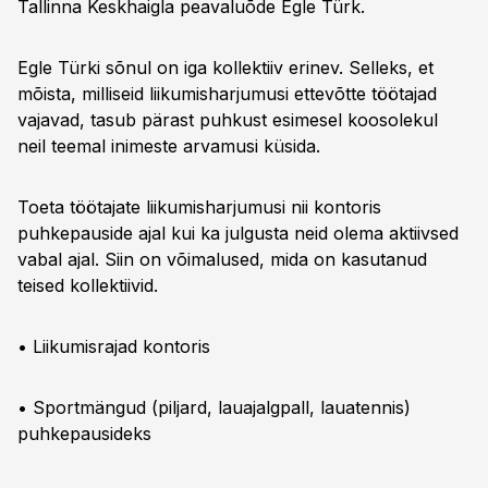
Tallinna Keskhaigla peavaluõde Egle Türk.
Egle Türki sõnul on iga kollektiiv erinev. Selleks, et
mõista, milliseid liikumisharjumusi ettevõtte töötajad
vajavad, tasub pärast puhkust esimesel koosolekul
neil teemal inimeste arvamusi küsida.
Toeta töötajate liikumisharjumusi nii kontoris
puhkepauside ajal kui ka julgusta neid olema aktiivsed
vabal ajal. Siin on võimalused, mida on kasutanud
teised kollektiivid.
• Liikumisrajad kontoris
• Sportmängud (piljard, lauajalgpall, lauatennis)
puhkepausideks