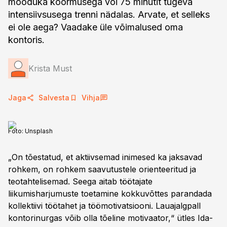
mõõduka koormusega või 75 minutit tugeva
intensiivsusega trenni nädalas. Arvate, et selleks
ei ole aega? Vaadake üle võimalused oma
kontoris.
Krista Must
Jaga
Salvesta
Vihja
Foto:
Unsplash
„On tõestatud, et aktiivsemad inimesed ka jaksavad
rohkem, on rohkem saavutustele orienteeritud ja
teotahtelisemad. Seega aitab töötajate
liikumisharjumuste toetamine kokkuvõttes parandada
kollektiivi töötahet ja töömotivatsiooni. Lauajalgpall
kontorinurgas võib olla tõeline motivaator,“ ütles Ida-