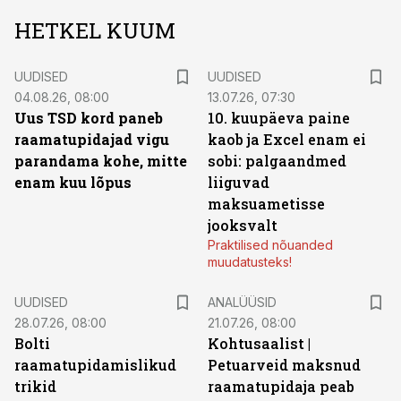
HETKEL KUUM
UUDISED
UUDISED
04.08.26, 08:00
13.07.26, 07:30
Uus TSD kord paneb
10. kuupäeva paine
raamatupidajad vigu
kaob ja Excel enam ei
parandama kohe, mitte
sobi: palgaandmed
enam kuu lõpus
liiguvad
maksuametisse
jooksvalt
Praktilised nõuanded
muudatusteks!
UUDISED
ANALÜÜSID
28.07.26, 08:00
21.07.26, 08:00
Bolti
Kohtusaalist
|
raamatupidamislikud
Petuarveid maksnud
trikid
raamatupidaja peab