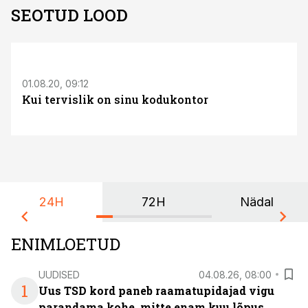
SEOTUD LOOD
01.08.20, 09:12
Kui tervislik on sinu kodukontor
24H
72H
Nädal
ENIMLOETUD
UUDISED
04.08.26, 08:00
1
Uus TSD kord paneb raamatupidajad vigu
parandama kohe, mitte enam kuu lõpus