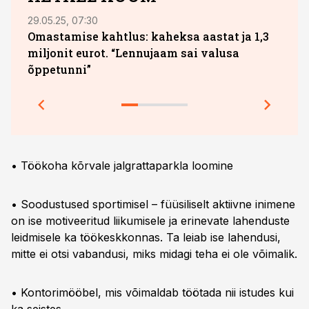
29.05.25, 07:30
04.08
Omastamise kahtlus: kaheksa aastat ja 1,3
Uus 
miljonit eurot. “Lennujaam sai valusa
para
õppetunni”
• Töökoha kõrvale jalgrattaparkla loomine
• Soodustused sportimisel – füüsiliselt aktiivne inimene
on ise motiveeritud liikumisele ja erinevate lahenduste
leidmisele ka töökeskkonnas. Ta leiab ise lahendusi,
mitte ei otsi vabandusi, miks midagi teha ei ole võimalik.
• Kontorimööbel, mis võimaldab töötada nii istudes kui