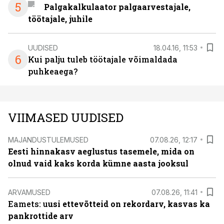
5
Palgakalkulaator palgaarvestajale,
töötajale, juhile
UUDISED
18.04.16, 11:53
6
Kui palju tuleb töötajale võimaldada
puhkeaega?
VIIMASED UUDISED
MAJANDUSTULEMUSED
07.08.26, 12:17
Eesti hinnakasv aeglustus tasemele, mida on
olnud vaid kaks korda kümne aasta jooksul
ARVAMUSED
07.08.26, 11:41
Eamets: u
usi ettevõtteid on rekordarv, kasvas ka
pankrottide arv