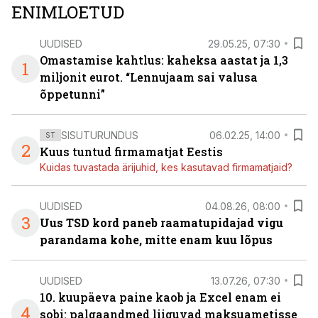
ENIMLOETUD
UUDISED
29.05.25, 07:30
Omastamise kahtlus: kaheksa aastat ja 1,3
1
miljonit eurot. “Lennujaam sai valusa
õppetunni”
SISUTURUNDUS
06.02.25, 14:00
ST
2
Kuus tuntud firmamatjat Eestis
Kuidas tuvastada ärijuhid, kes kasutavad firmamatjaid?
UUDISED
04.08.26, 08:00
3
Uus TSD kord paneb raamatupidajad vigu
parandama kohe, mitte enam kuu lõpus
UUDISED
13.07.26, 07:30
10. kuupäeva paine kaob ja Excel enam ei
4
sobi: palgaandmed liiguvad maksuametisse