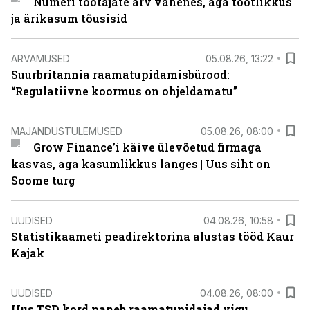
Numeri töötajate arv vähenes, aga tootlikkus
ja ärikasum tõusisid
ARVAMUSED
05.08.26, 13:22
Suurbritannia raamatupidamisbürood:
“Regulatiivne koormus on ohjeldamatu”
MAJANDUSTULEMUSED
05.08.26, 08:00
Grow Finance’i käive ülevõetud firmaga
kasvas, aga kasumlikkus langes | Uus siht on
Soome turg
UUDISED
04.08.26, 10:58
Statistikaameti peadirektorina alustas tööd Kaur
Kajak
UUDISED
04.08.26, 08:00
Uus TSD kord paneb raamatupidajad vigu