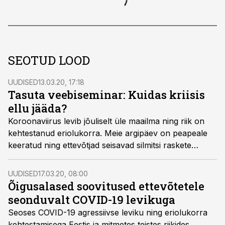
SEOTUD LOOD
UUDISED
13.03.20, 17:18
Tasuta veebiseminar: Kuidas kriisis
ellu jääda?
Koroonaviirus levib jõuliselt üle maailma ning riik on
kehtestanud eriolukorra. Meie argipäev on peapeale
keeratud ning ettevõtjad seisavad silmitsi raskete
otsustega. Raske on hinnata, kaua kriis kestab ning kui
suur on mõju majandusele, kuid töömahu vähenemine
UUDISED
17.03.20, 08:00
ning hirm languse ees sunnib töökorralduse üle
Õigusalased soovitused ettevõtetele
vaatama.
seonduvalt COVID-19 levikuga
Seoses COVID-19 agressiivse leviku ning eriolukorra
kehtestamisega Eestis ja mitmetes teistes riikides,