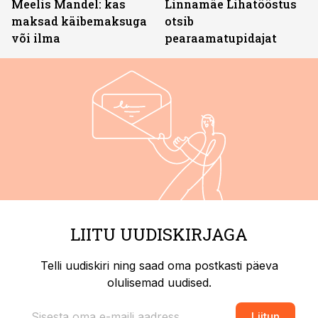
Meelis Mandel: kas
Linnamäe Lihatööstus
maksad käibemaksuga
otsib
või ilma
pearaamatupidajat
LIITU UUDISKIRJAGA
Telli uudiskiri ning saad oma postkasti päeva
olulisemad uudised.
Liitun