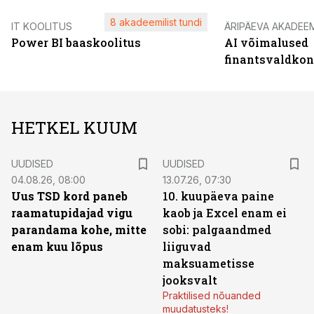
8 akadeemilist tundi
IT KOOLITUS
ÄRIPÄEVA AKADEE
Power BI baaskoolitus
AI võimalused
finantsvaldko
HETKEL KUUM
UUDISED
UUDISED
04.08.26, 08:00
13.07.26, 07:30
Uus TSD kord paneb
10. kuupäeva paine
raamatupidajad vigu
kaob ja Excel enam ei
parandama kohe, mitte
sobi: palgaandmed
enam kuu lõpus
liiguvad
maksuametisse
jooksvalt
Praktilised nõuanded
muudatusteks!