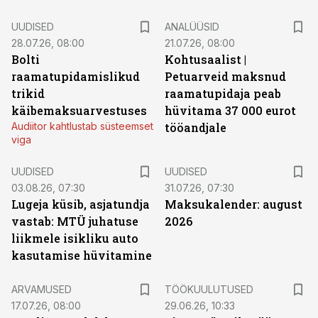
UUDISED
ANALÜÜSID
28.07.26, 08:00
21.07.26, 08:00
Bolti
Kohtusaalist
|
raamatupidamislikud
Petuarveid maksnud
trikid
raamatupidaja peab
käibemaksuarvestuses
hüvitama 37 000 eurot
Audiitor kahtlustab süsteemset
tööandjale
viga
UUDISED
UUDISED
03.08.26, 07:30
31.07.26, 07:30
Lugeja küsib, asjatundja
Maksukalender: august
vastab: MTÜ juhatuse
2026
liikmele isikliku auto
kasutamise hüvitamine
ST
ARVAMUSED
TÖÖKUULUTUSED
17.07.26, 08:00
29.06.26, 10:33