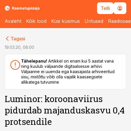
Telli
Avaleht
Kõik lood
Küsi küsimus
Üritused
Raadiosaa
cebook
Tagasi
Twitter)
19.03.20, 08:00
kedIn
Tähelepanu!
Artikkel on enam kui 5 aastat vana
ning kuulub väljaande digitaalsesse arhiivi.
ail
Väljaanne ei uuenda ega kaasajasta arhiveeritud
sisu, mistõttu võib olla vajalik kaasaegsete
k
allikatega tutvumine
Luminor: koroonaviirus
pidurdab majanduskasvu 0,4
protsendile