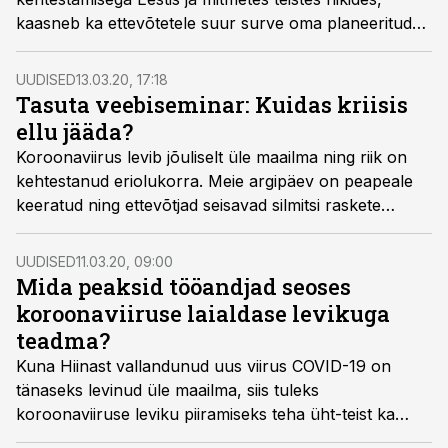
kaasneb ka ettevõtetele suur surve oma planeeritud
tegevuste ning kohustuste kriitiliseks ülevaatamiseks.
Muuhulgas on palju õigusalaseid tüüpküsimusi, mis
UUDISED
13.03.20, 17:18
seotud nii seniste kokkulepete ja õiguslike suhete
Tasuta veebiseminar: Kuidas kriisis
pidavusega vääramatu jõu (force majeure) ilmnemisel.
ellu jääda?
Koroonaviirus levib jõuliselt üle maailma ning riik on
kehtestanud eriolukorra. Meie argipäev on peapeale
keeratud ning ettevõtjad seisavad silmitsi raskete
otsustega. Raske on hinnata, kaua kriis kestab ning kui
suur on mõju majandusele, kuid töömahu vähenemine
UUDISED
11.03.20, 09:00
ning hirm languse ees sunnib töökorralduse üle
Mida peaksid tööandjad seoses
vaatama.
koroonaviiruse laialdase levikuga
teadma?
Kuna Hiinast vallandunud uus viirus COVID-19 on
tänaseks levinud üle maailma, siis tuleks
koroonaviiruse leviku piiramiseks teha üht-teist ka
tööandjatel. Mida ja kuidas täpselt, selgitab Minudoc.ee