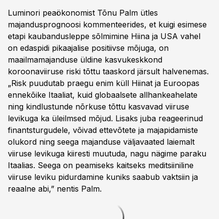
Luminori peaökonomist Tõnu Palm ütles
majandusprognoosi kommenteerides, et kuigi esimese
etapi kaubandusleppe sõlmimine Hiina ja USA vahel
on edaspidi pikaajalise positiivse mõjuga, on
maailmamajanduse üldine kasvukeskkond
koroonaviiruse riski tõttu taaskord järsult halvenemas.
„Risk puudutab praegu enim küll Hiinat ja Euroopas
ennekõike Itaaliat, kuid globaalsete allhankeahelate
ning kindlustunde nõrkuse tõttu kasvavad viiruse
levikuga ka üleilmsed mõjud. Lisaks juba reageerinud
finantsturgudele, võivad ettevõtete ja majapidamiste
olukord ning seega majanduse väljavaated laiemalt
viiruse levikuga kiiresti muutuda, nagu nägime paraku
Itaalias. Seega on peamiseks kaitseks meditsiiniline
viiruse leviku pidurdamine kuniks saabub vaktsiin ja
reaalne abi,” nentis Palm.