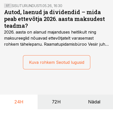
perearst Sergey Saadi.
SISUTURUNDUS
11.05.26, 16:30
ST
Autod, laenud ja dividendid – mida
peab ettevõtja 2026. aasta maksudest
teadma?
2026. aasta on alanud majanduses heitlikult ning
maksureeglid nõuavad ettevõtjatelt varasemast
rohkem tähelepanu. Raamatupidamisbüroo Vesiir juht
ja omanik Enno Lepvalts selgitab, millised muudatused
mõjutavad enim auto kasutamist, laenusuhteid ja
dividendide maksustamist ning kus peituvad suurimad
Kuva rohkem Seotud lugusid
riskikohad.
24H
72H
Nädal