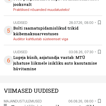
jooksvalt
Praktilised nõuanded muudatusteks!
UUDISED
28.07.26, 08:00
Bolti raamatupidamislikud trikid
5
käibemaksuarvestuses
Audiitor kahtlustab süsteemset viga
UUDISED
03.08.26, 07:30
Lugeja küsib, asjatundja vastab: MTÜ
6
juhatuse liikmele isikliku auto kasutamise
hüvitamine
VIIMASED UUDISED
MAJANDUSTULEMUSED
06.08.26, 08:00