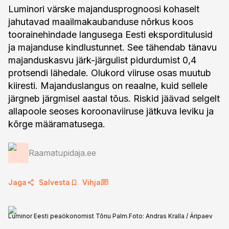
Luminori värske majandusprognoosi kohaselt
jahutavad maailmakaubanduse nõrkus koos
toorainehindade langusega Eesti eksporditulusid
ja majanduse kindlustunnet. See tähendab tänavu
majanduskasvu järk-järgulist pidurdumist 0,4
protsendi lähedale. Olukord viiruse osas muutub
kiiresti. Majanduslangus on reaalne, kuid sellele
järgneb järgmisel aastal tõus. Riskid jäävad selgelt
allapoole seoses koroonaviiruse jätkuva leviku ja
kõrge määramatusega.
Raamatupidaja.ee
Jaga
Salvesta
Vihja
Luminor Eesti peaökonomist Tõnu Palm.
Foto:
Andras Kralla / Äripaev