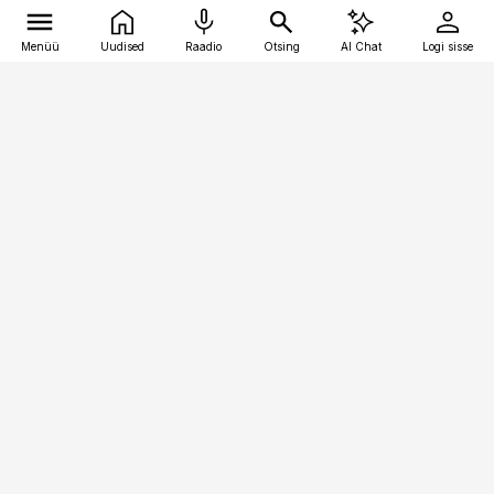
Menüü
Uudised
Raadio
Otsing
AI Chat
Logi sisse
Vana-Lõuna 39/1, 19094 Tallinn
(+372) 667 0111
raamatupidaja@raamatupidaja.ee
Telli
Reklaam
Firmast
Sisu kasutamisõigused
Ajakirjaniku
eetikakoodeks
Üldtingimused
Privaatsustingimused
Küpsiste poliitika
KKK
Eesti Meediaettevõtete
Eelistuste haldamine
Liit