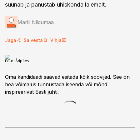
suunab ja panustab ühiskonda laiemalt.
Marili Niidumaa
Jaga
Salvesta
Vihja
Foto:
Äripäev
Oma kandidaadi saavad esitada kõik soovijad. See on
hea võimalus tunnustada iseenda või mõnd
inspireerivat Eesti juhti.