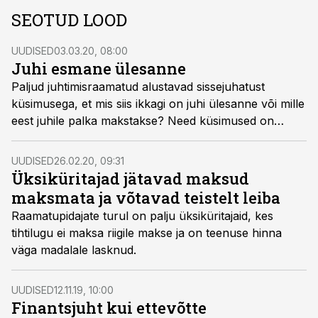
SEOTUD LOOD
UUDISED
03.03.20, 08:00
Juhi esmane ülesanne
Paljud juhtimisraamatud alustavad sissejuhatust
küsimusega, et mis siis ikkagi on juhi ülesanne või mille
eest juhile palka makstakse? Need küsimused on
kahtlemata õigustatud ja neile võib vastata väga
erineval viisil. Minul on kümne aasta pikkuse
UUDISED
26.02.20, 09:31
koolitajakogemuse põhjal tekkinud selline vastus: iga
Üksiküritajad jätavad maksud
juhi esmane ülesanne on luua tugevad suhted oma
maksmata ja võtavad teistelt leiba
meeskonnaga. Kõik muu juhtub iseenesest!
Raamatupidajate turul on palju üksiküritajaid, kes
tihtilugu ei maksa riigile makse ja on teenuse hinna
väga madalale lasknud.
UUDISED
12.11.19, 10:00
Finantsjuht kui ettevõtte