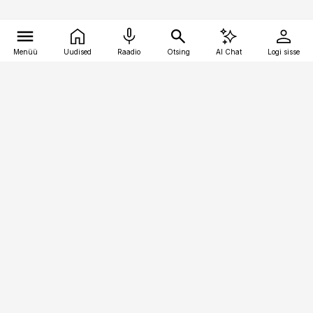
Menüü
Uudised
Raadio
Otsing
AI Chat
Logi sisse
Vana-Lõuna 39/1, 19094 Tallinn
(+372) 667 0111
raamatupidaja@raamatupidaja.ee
Telli
Reklaam
Firmast
Sisu kasutamisõigused
Ajakirjaniku
eetikakoodeks
Üldtingimused
Privaatsustingimused
Küpsiste poliitika
KKK