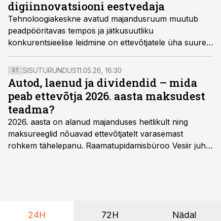
digiinnovatsiooni eestvedaja
Tehnoloogiakeskne avatud majandusruum muutub
peadpööritavas tempos ja jätkusuutliku
konkurentsieelise leidmine on ettevõtjatele üha suurem
proovikivi. Kliendid ja andmed on muutumas ettevõtete
kõige olulisemaks varaks. See omakorda defineerib
SISUTURUNDUS
11.05.26, 16:30
ST
oluliselt ümber ka finantsjuhi rolli ja vastutusala,
Autod, laenud ja dividendid – mida
kirjutab Grant Thornton Balticu juhtiv õigus- ja
peab ettevõtja 2026. aasta maksudest
finantsnõustaja Marko Rebane.
teadma?
2026. aasta on alanud majanduses heitlikult ning
maksureeglid nõuavad ettevõtjatelt varasemast
rohkem tähelepanu. Raamatupidamisbüroo Vesiir juht
ja omanik Enno Lepvalts selgitab, millised muudatused
mõjutavad enim auto kasutamist, laenusuhteid ja
dividendide maksustamist ning kus peituvad suurimad
riskikohad.
24H
72H
Nädal