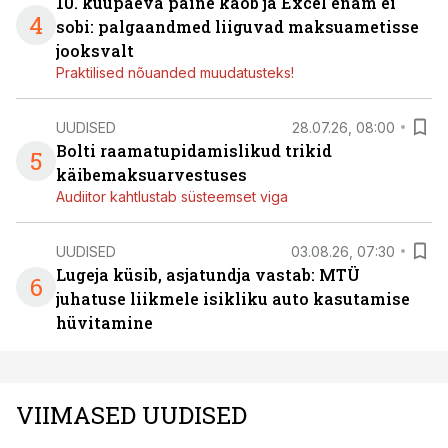
10. kuupäeva paine kaob ja Excel enam ei
4
sobi: palgaandmed liiguvad maksuametisse
jooksvalt
Praktilised nõuanded muudatusteks!
UUDISED
28.07.26, 08:00
Bolti raamatupidamislikud trikid
5
käibemaksuarvestuses
Audiitor kahtlustab süsteemset viga
UUDISED
03.08.26, 07:30
Lugeja küsib, asjatundja vastab: MTÜ
6
juhatuse liikmele isikliku auto kasutamise
hüvitamine
VIIMASED UUDISED