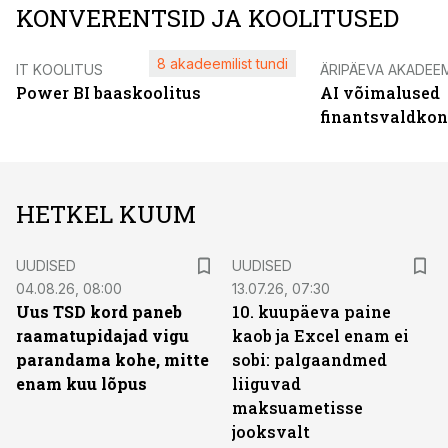
KONVERENTSID JA KOOLITUSED
8 akadeemilist tundi
IT KOOLITUS
ÄRIPÄEVA AKADEE
Power BI baaskoolitus
AI võimalused
finantsvaldko
HETKEL KUUM
UUDISED
UUDISED
04.08.26, 08:00
13.07.26, 07:30
Uus TSD kord paneb
10. kuupäeva paine
raamatupidajad vigu
kaob ja Excel enam ei
parandama kohe, mitte
sobi: palgaandmed
enam kuu lõpus
liiguvad
maksuametisse
jooksvalt