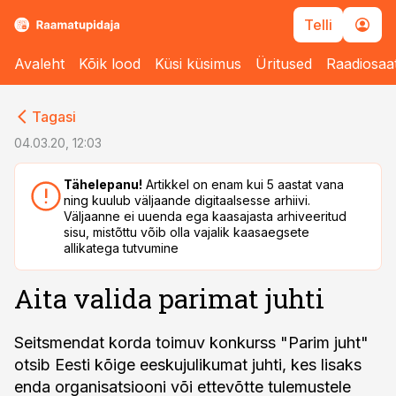
Telli
Avaleht
Kõik lood
Küsi küsimus
Üritused
Raadiosaa
cebook
Tagasi
Twitter)
04.03.20, 12:03
kedIn
Tähelepanu!
Artikkel on enam kui 5 aastat vana
ning kuulub väljaande digitaalsesse arhiivi.
ail
Väljaanne ei uuenda ega kaasajasta arhiveeritud
sisu, mistõttu võib olla vajalik kaasaegsete
k
allikatega tutvumine
Aita valida parimat juhti
Seitsmendat korda toimuv konkurss "Parim juht"
otsib Eesti kõige eeskujulikumat juhti, kes lisaks
enda organisatsiooni või ettevõtte tulemustele