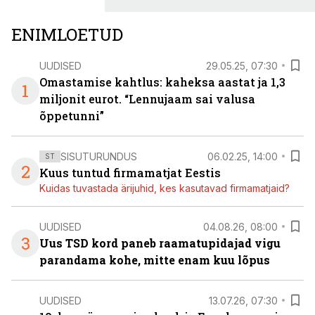
ENIMLOETUD
UUDISED
29.05.25, 07:30
Omastamise kahtlus: kaheksa aastat ja 1,3
1
miljonit eurot. “Lennujaam sai valusa
õppetunni”
SISUTURUNDUS
06.02.25, 14:00
ST
2
Kuus tuntud firmamatjat Eestis
Kuidas tuvastada ärijuhid, kes kasutavad firmamatjaid?
UUDISED
04.08.26, 08:00
3
Uus TSD kord paneb raamatupidajad vigu
parandama kohe, mitte enam kuu lõpus
UUDISED
13.07.26, 07:30