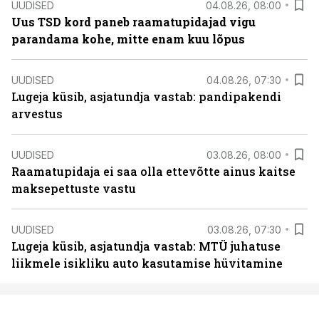
UUDISED
04.08.26, 08:00
Uus TSD kord paneb raamatupidajad vigu
parandama kohe, mitte enam kuu lõpus
UUDISED
04.08.26, 07:30
Lugeja küsib, asjatundja vastab: pandipakendi
arvestus
UUDISED
03.08.26, 08:00
Raamatupidaja ei saa olla ettevõtte ainus kaitse
maksepettuste vastu
UUDISED
03.08.26, 07:30
Lugeja küsib, asjatundja vastab: MTÜ juhatuse
liikmele isikliku auto kasutamise hüvitamine