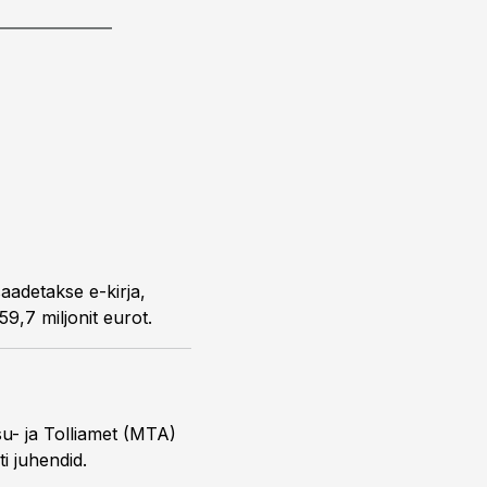
aadetakse e-kirja,
9,7 miljonit eurot.
su- ja Tolliamet (MTA)
i juhendid.