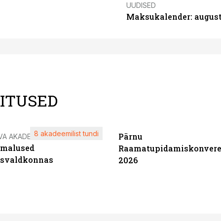
UUDISED
Maksukalender: august
LITUSED
8 akadeemilist tundi
Pärnu
VA AKADEEMIA
imalused
Raamatupidamiskonvere
tsvaldkonnas
2026