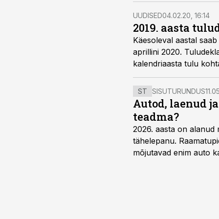
UUDISED
04.02.20, 16:14
2019. aasta tul
Käesoleval aastal saab 
aprillini 2020. Tuludekl
kalendriaasta tulu koht
ST
SISUTURUNDUS
11.0
Autod, laenud j
teadma?
2026. aasta on alanud 
tähelepanu. Raamatupid
mõjutavad enim auto ka
riskikohad.