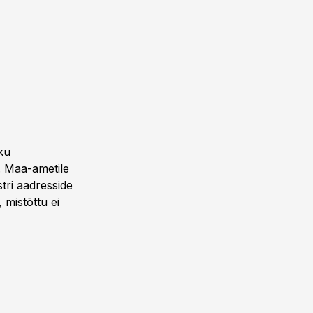
ku
 Maa-ametile
stri aadresside
mistõttu ei