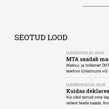
SEOTUD LOOD
UUDISED
11.02.20, 09:00
MTA saadab ma
Maksu- ja tolliamet (M
telefoni lühisõnumi või
UUDISED
10.02.20, 09:29
Kuidas deklaree
Kui oled teinud oma lap
sellest teada saada. K