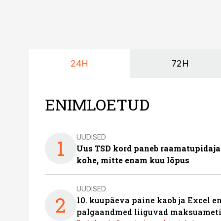
24H
72H
ENIMLOETUD
UUDISED
1
Uus TSD kord paneb raamatupidaj
kohe, mitte enam kuu lõpus
UUDISED
2
10. kuupäeva paine kaob ja Excel en
palgaandmed liiguvad maksuameti