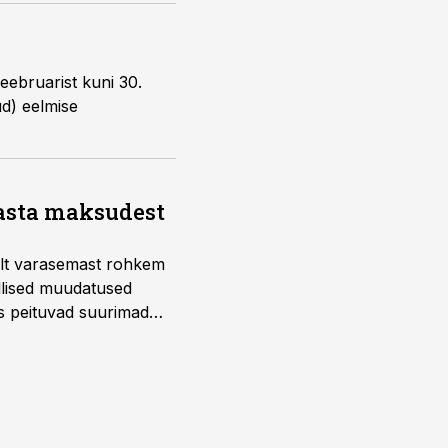
veebruarist kuni 30.
ud) eelmise
aasta maksudest
telt varasemast rohkem
llised muudatused
us peituvad suurimad