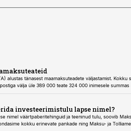
amaksuteateid
TA) alustas tänasest maamaksuteadete väljastamist. Kokku s
 postiga välja üle 389 000 teate 324 000 inimesele summas 5
rida investeerimistulu lapse nimel?
se nimel väärtpaberitehinguid ja teeninud tulu, soovib Mak
oondasime kokku erinevate pankade ning Maksu- ja Tolliamet