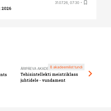
31.07.26, 07:30
 2026
8 akadeemilist tundi
Kasuta ä
ÄRIPÄEVA AKADEEMIA
Tehisintellekti meistriklass
nts
maksuva
juhtidele - vundament