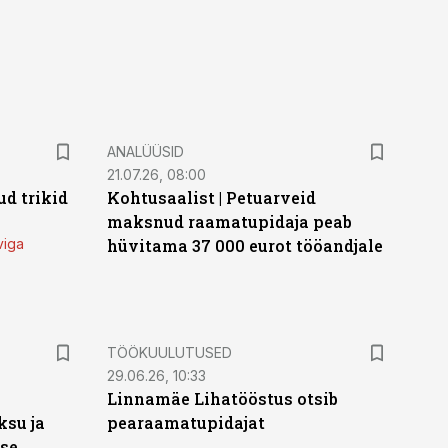
ANALÜÜSID
21.07.26, 08:00
d trikid
Kohtusaalist
|
Petuarveid
maksnud raamatupidaja peab
viga
hüvitama 37 000 eurot tööandjale
ST
TÖÖKUULUTUSED
29.06.26, 10:33
Linnamäe Lihatööstus otsib
ksu ja
pearaamatupidajat
ise