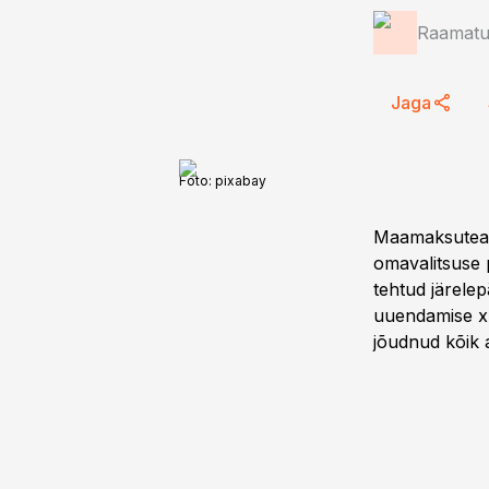
Raamatup
Jaga
Foto:
pixabay
Maamaksuteade
omavalitsuse
tehtud järelep
uuendamise x-
jõudnud kõik 