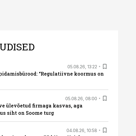
UDISED
05.08.26, 13:22
pidamisbürood: “Regulatiivne koormus on
05.08.26, 08:00
ve ülevõetud firmaga kasvas, aga
us siht on Soome turg
04.08.26, 10:58