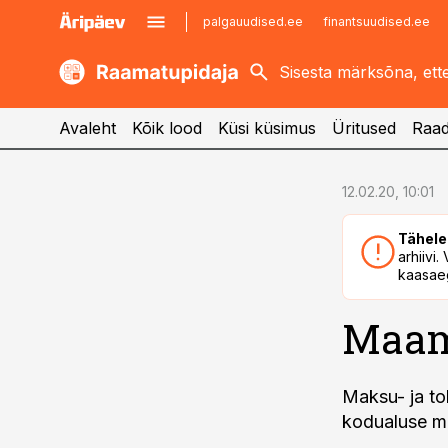
palgauudised.ee
finantsuudised.ee
kaubandus.ee
imelineajalugu.ee
kinnisvarauudised.ee
imelineteadus.ee
Avaleht
Kõik lood
Küsi küsimus
Üritused
Raad
cebook
12.02.20, 10:01
Twitter)
Tähele
kedIn
arhiivi
kaasaeg
ail
Maam
k
Maksu- ja to
kodualuse m