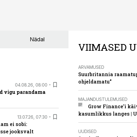
Nädal
VIIMASED U
ARVAMUSED
Suurbritannia raamatu
ohjeldamatu”
04.08.26, 08:00
ad vigu parandama
MAJANDUSTULEMUSED
Grow Finance’i käi
kasumlikkus langes | U
13.07.26, 07:30
am ei sobi:
sse jooksvalt
UUDISED