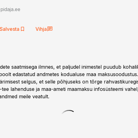
idaja.ee
Salvesta
Vihja
te saatmisega ilmnes, et paljudel inimestel puudub kohali
 poolt edastatud andmetes kodualuse maa maksusoodustus.
ärimisest selgus, et selle põhjuseks on tõrge rahvastikuregi
tee lahenduse ja maa-ameti maamaksu infosüsteemi vahel, 
andmed meile veatult.