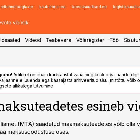
aritehnoloogia.ee
kaubandus.ee
toostusuudised.ee
logistikauudi
Infopank
Radar
iosaated
Videod
Teabevara
Võlaregister
Töö
Sisutu
panu!
Artikkel on enam kui 5 aastat vana ning kuulub väljaande digi
. Väljaanne ei uuenda ega kaasajasta arhiveeritud sisu, mistõttu võib ol
sete allikatega tutvumine
aksuteadetes esineb v
lliamet (MTA) saadetud maamaksuteadetes võib olla v
aa maksusoodustuse osas.