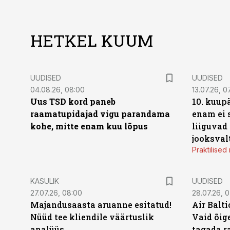
HETKEL KUUM
UUDISED
UUDISED
04.08.26, 08:00
13.07.26, 0
Uus TSD kord paneb
10. kuup
raamatupidajad vigu parandama
enam ei 
kohe, mitte enam kuu lõpus
liiguvad
jooksval
Praktilise
KASULIK
UUDISED
27.07.26, 08:00
28.07.26, 
Majandusaasta aruanne esitatud!
Air Balt
Nüüd tee kliendile väärtuslik
Vaid õige
analüüs
tagada r