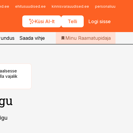
Iseteenindus
sed.ee
ehitusuudised.ee
kinnisvarauudised.ee
personaliuudised.ee
Telli Raamatupidaja
Küsi AI-lt
Telli
Logi sisse
rundus
Saada vihje
Minu Raamatupidaja
taalsesse
la vajalik
igu
igu