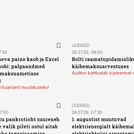
UUDISED
7:30
28.07.26, 08:00
äeva paine kaob ja Excel
Bolti raamatupidamisliku
sobi: palgaandmed
käibemaksuarvestuses
 maksuametisse
Audiitor kahtlustab süsteemset 
t
d nõuanded muudatusteks!
UUDISED
07:00
29.07.26, 07:30
icu pankrotioht suureneb.
1. augustist muutuvad
 valik pileti ostul aitab
elektrienergialt käibema
aha tagasisaamise
elektriaktsiisi arvestam