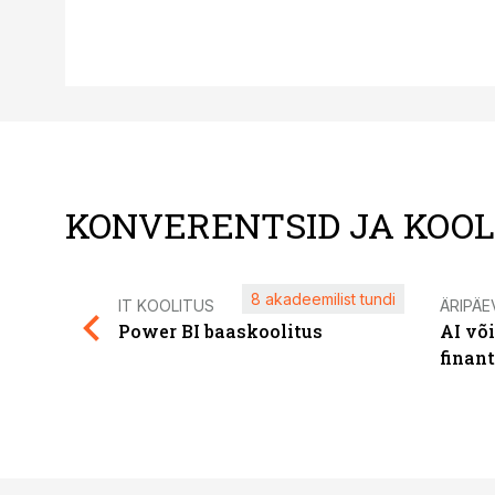
KONVERENTSID JA KOO
8 akadeemilist tundi
IT KOOLITUS
ÄRIPÄE
Power BI baaskoolitus
AI võ
finan