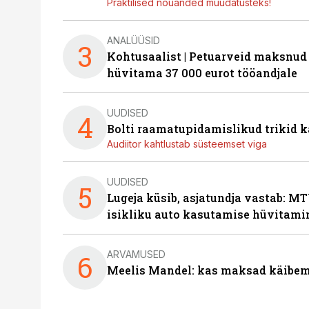
Praktilised nõuanded muudatusteks!
ANALÜÜSID
3
Kohtusaalist
|
Petuarveid maksnud
hüvitama 37 000 eurot tööandjale
UUDISED
4
Bolti raamatupidamislikud trikid
Audiitor kahtlustab süsteemset viga
UUDISED
5
Lugeja küsib, asjatundja vastab: MT
isikliku auto kasutamise hüvitami
ARVAMUSED
6
Meelis Mandel: kas maksad käibem