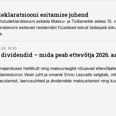
udeklaratsiooni esitamise juhend
tuludeklaratsiooni esitada Maksu- ja Tolliametile alates 15. 
aratsiooni esitavad residendist füüsilised isikud (edaspidi isik
a.
5.26, 16:30
a dividendid – mida peab ettevõtja 2026. 
majanduses heitlikult ning maksureeglid nõuavad ettevõtja
amisbüroo Vesiir juht ja omanik Enno Lepvalts selgitab, mi
sutamist, laenusuhteid ja dividendide maksustamist ning k