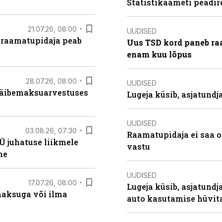
Statistikaameti peadir
21.07.26, 08:00
UUDISED
 raamatupidaja peab
Uus TSD kord paneb ra
enam kuu lõpus
28.07.26, 08:00
UUDISED
 käibemaksuarvestuses
Lugeja küsib, asjatund
UUDISED
03.08.26, 07:30
Raamatupidaja ei saa o
Ü juhatuse liikmele
vastu
ne
UUDISED
17.07.26, 08:00
Lugeja küsib, asjatundj
aksuga või ilma
auto kasutamise hüvi