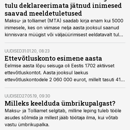
tulu deklareerimata jätnud inimesed
saavad meeldetuletused
Maksu- ja tolliamet (MTA) saadab kirja enam kui 5000
inimesele, kes on viimase nelja aasta jooksul saanud
kinnisvara müügist või väljaüürimisest eeldatavalt tulu,
kuid ei ole seda deklareerinud ega saadud tulult maksu
tasunud.
UUDISED
31.01.20, 08:23
Ettevõtluskonto esimene aasta
Eelmise aasta lõpu seisuga oli Eestis 1702 aktiivset
ettevõtluskontot. Aasta jooksul laekus
ettevõtluskontodele 2 060 000 eurot, millelt tasuti 418
000 eurot makse.
UUDISED
27.05.19, 09:30
Milleks keelduda ümbrikupalgast?
Maksu- ja Tolliamet selgitab, milline leping tuleb tööle
asudes sõlmida ja millest jääb töötaja ilma, kui võtab
vastu ümbrikupalka.