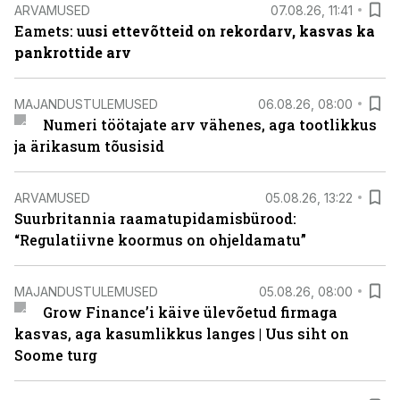
ARVAMUSED
07.08.26, 11:41
Eamets: u
usi ettevõtteid on rekordarv, kasvas ka
pankrottide arv
MAJANDUSTULEMUSED
06.08.26, 08:00
Numeri töötajate arv vähenes, aga tootlikkus
ja ärikasum tõusisid
ARVAMUSED
05.08.26, 13:22
Suurbritannia raamatupidamisbürood:
“Regulatiivne koormus on ohjeldamatu”
MAJANDUSTULEMUSED
05.08.26, 08:00
Grow Finance’i käive ülevõetud firmaga
kasvas, aga kasumlikkus langes | Uus siht on
Soome turg