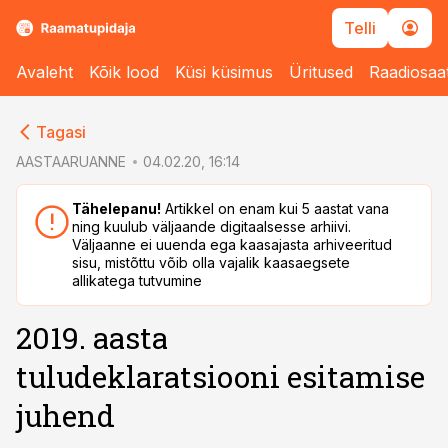
Telli
Avaleht
Kõik lood
Küsi küsimus
Üritused
Raadiosaa
cebook
Tagasi
Twitter)
AASTAARUANNE
04.02.20, 16:14
kedIn
Tähelepanu!
Artikkel on enam kui 5 aastat vana
ning kuulub väljaande digitaalsesse arhiivi.
ail
Väljaanne ei uuenda ega kaasajasta arhiveeritud
sisu, mistõttu võib olla vajalik kaasaegsete
k
allikatega tutvumine
2019. aasta
tuludeklaratsiooni esitamise
juhend