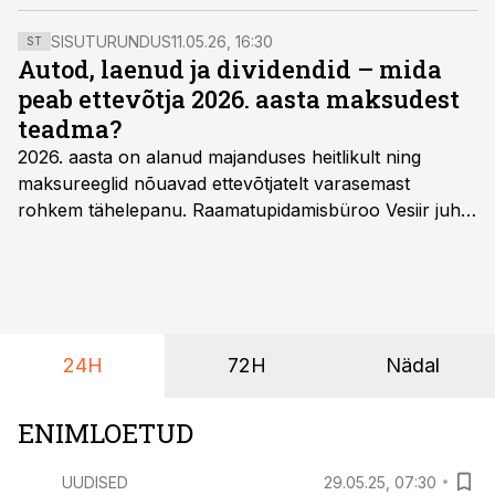
SISUTURUNDUS
11.05.26, 16:30
ST
Autod, laenud ja dividendid – mida
peab ettevõtja 2026. aasta maksudest
teadma?
2026. aasta on alanud majanduses heitlikult ning
maksureeglid nõuavad ettevõtjatelt varasemast
rohkem tähelepanu. Raamatupidamisbüroo Vesiir juht
ja omanik Enno Lepvalts selgitab, millised muudatused
mõjutavad enim auto kasutamist, laenusuhteid ja
dividendide maksustamist ning kus peituvad suurimad
riskikohad.
24H
72H
Nädal
ENIMLOETUD
UUDISED
29.05.25, 07:30