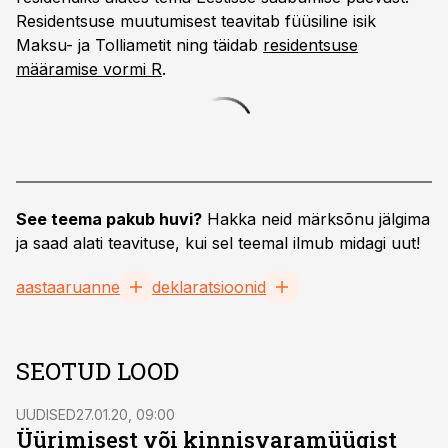
Residentsuse muutumisest teavitab füüsiline isik
Maksu- ja Tolliametit ning täidab
residentsuse
määramise vormi R
.
See teema pakub huvi?
Hakka neid märksõnu jälgima
ja saad alati teavituse, kui sel teemal ilmub midagi uut!
aastaaruanne
deklaratsioonid
SEOTUD LOOD
UUDISED
27.01.20, 09:00
Üürimisest või kinnisvaramüügist