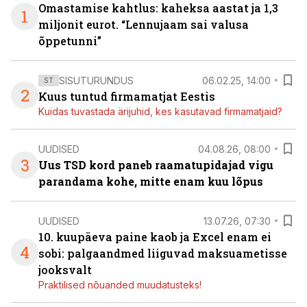
Omastamise kahtlus: kaheksa aastat ja 1,3
1
miljonit eurot. “Lennujaam sai valusa
õppetunni”
SISUTURUNDUS
06.02.25, 14:00
ST
2
Kuus tuntud firmamatjat Eestis
Kuidas tuvastada ärijuhid, kes kasutavad firmamatjaid?
UUDISED
04.08.26, 08:00
3
Uus TSD kord paneb raamatupidajad vigu
parandama kohe, mitte enam kuu lõpus
UUDISED
13.07.26, 07:30
10. kuupäeva paine kaob ja Excel enam ei
4
sobi: palgaandmed liiguvad maksuametisse
jooksvalt
Praktilised nõuanded muudatusteks!