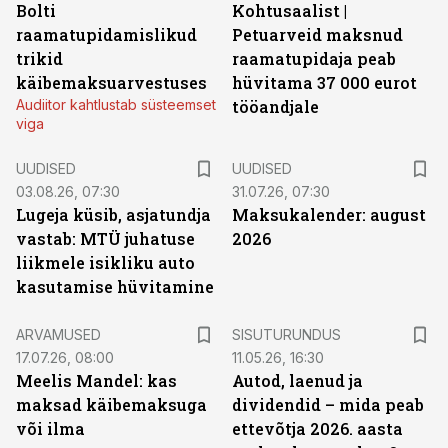
Bolti
Kohtusaalist
|
raamatupidamislikud
Petuarveid maksnud
trikid
raamatupidaja peab
käibemaksuarvestuses
hüvitama 37 000 eurot
Audiitor kahtlustab süsteemset
tööandjale
viga
UUDISED
UUDISED
03.08.26, 07:30
31.07.26, 07:30
Lugeja küsib, asjatundja
Maksukalender: august
vastab: MTÜ juhatuse
2026
liikmele isikliku auto
kasutamise hüvitamine
ST
ARVAMUSED
SISUTURUNDUS
17.07.26, 08:00
11.05.26, 16:30
Meelis Mandel: kas
Autod, laenud ja
maksad käibemaksuga
dividendid – mida peab
või ilma
ettevõtja 2026. aasta