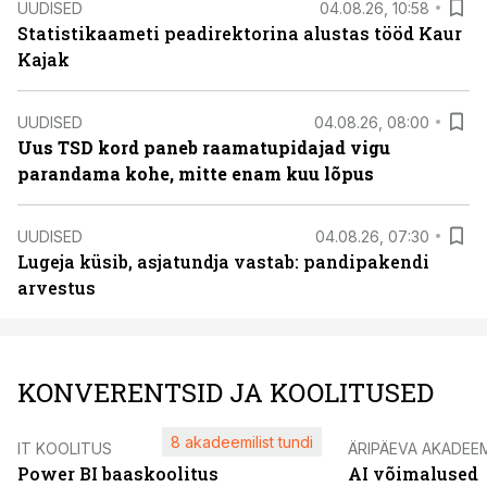
UUDISED
04.08.26, 10:58
Statistikaameti peadirektorina alustas tööd Kaur
Kajak
UUDISED
04.08.26, 08:00
Uus TSD kord paneb raamatupidajad vigu
parandama kohe, mitte enam kuu lõpus
UUDISED
04.08.26, 07:30
Lugeja küsib, asjatundja vastab: pandipakendi
arvestus
KONVERENTSID JA KOOLITUSED
8 akadeemilist tundi
IT KOOLITUS
ÄRIPÄEVA AKADEE
Power BI baaskoolitus
AI võimalused