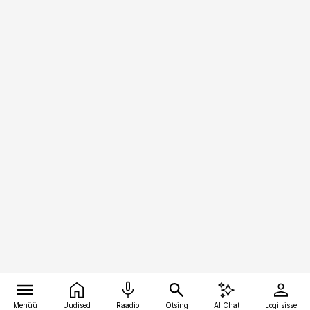
Menüü
Uudised
Raadio
Otsing
AI Chat
Logi sisse