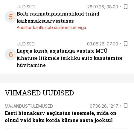
UUDISED
28.07.26, 08:00
Bolti raamatupidamislikud trikid
5
käibemaksuarvestuses
Audiitor kahtlustab süsteemset viga
UUDISED
03.08.26, 07:30
Lugeja küsib, asjatundja vastab: MTÜ
6
juhatuse liikmele isikliku auto kasutamise
hüvitamine
VIIMASED UUDISED
MAJANDUSTULEMUSED
07.08.26, 12:17
Eesti hinnakasv aeglustus tasemele, mida on
olnud vaid kaks korda kümne aasta jooksul