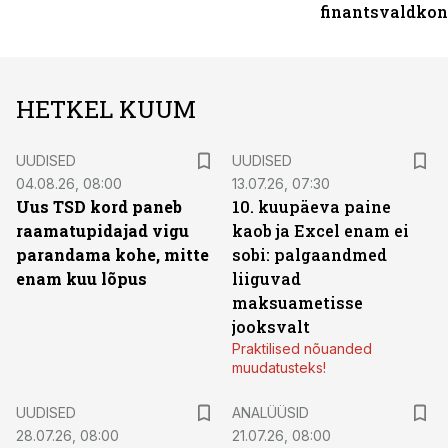
finantsvaldko
HETKEL KUUM
UUDISED
UUDISED
04.08.26, 08:00
13.07.26, 07:30
Uus TSD kord paneb
10. kuupäeva paine
raamatupidajad vigu
kaob ja Excel enam ei
parandama kohe, mitte
sobi: palgaandmed
enam kuu lõpus
liiguvad
maksuametisse
jooksvalt
Praktilised nõuanded
muudatusteks!
UUDISED
ANALÜÜSID
28.07.26, 08:00
21.07.26, 08:00