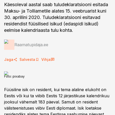
Käesoleval aastal saab tuludeklaratsiooni esitada
Maksu- ja Tolliametile alates 15. veebruarist kuni
30. aprillini 2020. Tuludeklaratsiooni esitavad
residendist füüsilised isikud (edaspidi isikud)
eelmise kalendriaasta tulu kohta.
Raamatupidaja.ee
Jaga
Salvesta
Vihja
Foto:
pixabay
Füüsiline isik on resident, kui tema alaline elukoht on
Eestis või kui ta viibib Eestis 12 järjestikuse kalendrikuu
jooksul vähemalt 183 päeval. Samuti on resident
välisteenistuses viibiv Eesti diplomaat. Isik loetakse
residendiks alates tema Eestisse saabumise päevast.