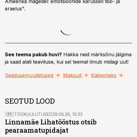
Ameerika mägedel: emotsioonide karussell töö- ja
eraelus".
See teema pakub huvi?
Hakka neid märksõnu jälgima
ja saad alati teavituse, kui sel teemal ilmub midagi uut!
Seadusemuudatused
Maksud
Käibemaks
SEOTUD LOOD
TÖÖKUULUTUSED
29.06.26, 10:33
ST
Linnamäe Lihatööstus otsib
pearaamatupidajat