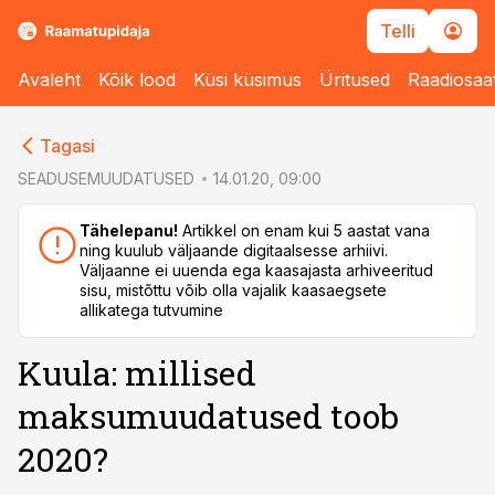
Telli
Avaleht
Kõik lood
Küsi küsimus
Üritused
Raadiosaa
cebook
Tagasi
Twitter)
SEADUSEMUUDATUSED
14.01.20, 09:00
kedIn
Tähelepanu!
Artikkel on enam kui 5 aastat vana
ning kuulub väljaande digitaalsesse arhiivi.
ail
Väljaanne ei uuenda ega kaasajasta arhiveeritud
sisu, mistõttu võib olla vajalik kaasaegsete
k
allikatega tutvumine
Kuula: millised
maksumuudatused toob
2020?