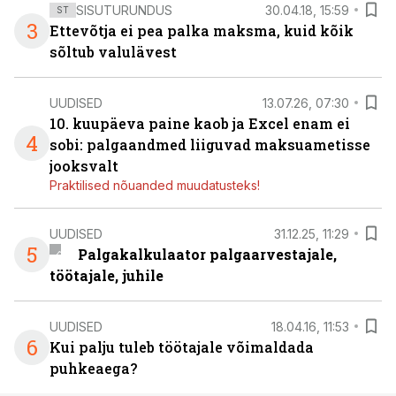
SISUTURUNDUS
30.04.18, 15:59
ST
3
Ettevõtja ei pea palka maksma, kuid kõik
sõltub valulävest
UUDISED
13.07.26, 07:30
10. kuupäeva paine kaob ja Excel enam ei
4
sobi: palgaandmed liiguvad maksuametisse
jooksvalt
Praktilised nõuanded muudatusteks!
UUDISED
31.12.25, 11:29
5
Palgakalkulaator palgaarvestajale,
töötajale, juhile
UUDISED
18.04.16, 11:53
6
Kui palju tuleb töötajale võimaldada
puhkeaega?