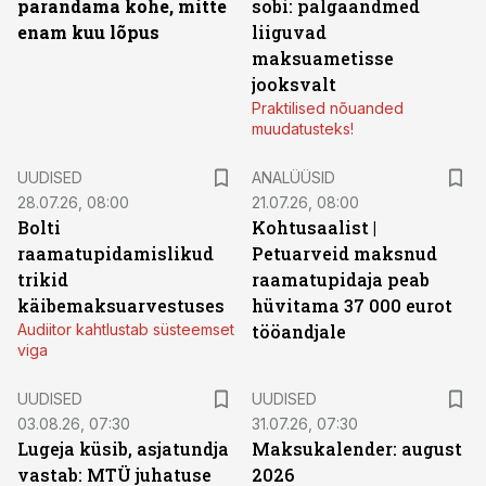
parandama kohe, mitte
sobi: palgaandmed
enam kuu lõpus
liiguvad
maksuametisse
jooksvalt
Praktilised nõuanded
muudatusteks!
UUDISED
ANALÜÜSID
28.07.26, 08:00
21.07.26, 08:00
Bolti
Kohtusaalist
|
raamatupidamislikud
Petuarveid maksnud
trikid
raamatupidaja peab
käibemaksuarvestuses
hüvitama 37 000 eurot
Audiitor kahtlustab süsteemset
tööandjale
viga
UUDISED
UUDISED
03.08.26, 07:30
31.07.26, 07:30
Lugeja küsib, asjatundja
Maksukalender: august
vastab: MTÜ juhatuse
2026