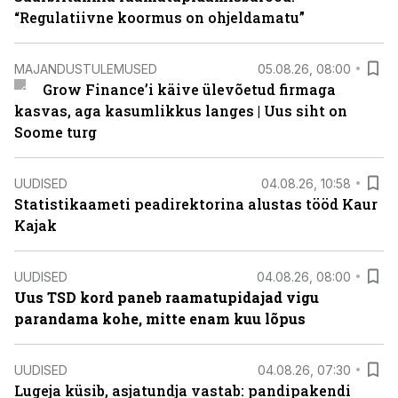
“Regulatiivne koormus on ohjeldamatu”
MAJANDUSTULEMUSED
05.08.26, 08:00
Grow Finance’i käive ülevõetud firmaga
kasvas, aga kasumlikkus langes | Uus siht on
Soome turg
UUDISED
04.08.26, 10:58
Statistikaameti peadirektorina alustas tööd Kaur
Kajak
UUDISED
04.08.26, 08:00
Uus TSD kord paneb raamatupidajad vigu
parandama kohe, mitte enam kuu lõpus
UUDISED
04.08.26, 07:30
Lugeja küsib, asjatundja vastab: pandipakendi