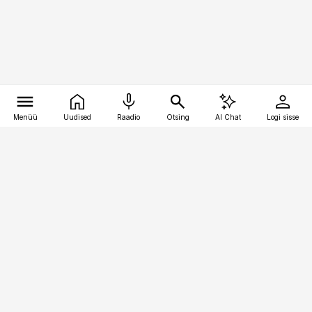
Menüü
Uudised
Raadio
Otsing
AI Chat
Logi sisse
Vana-Lõuna 39/1, 19094 Tallinn
(+372) 667 0111
raamatupidaja@raamatupidaja.ee
Telli
Reklaam
Firmast