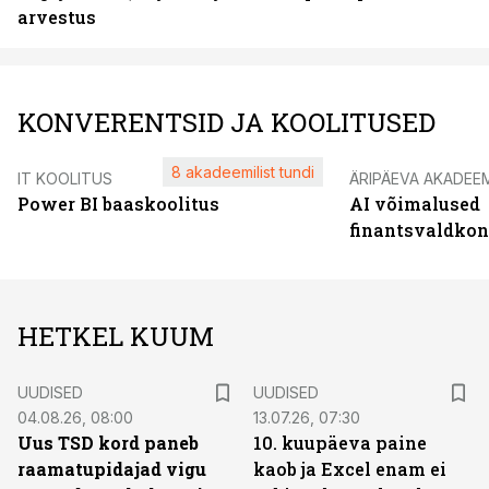
arvestus
KONVERENTSID JA KOOLITUSED
8 akadeemilist tundi
IT KOOLITUS
ÄRIPÄEVA AKADEE
Power BI baaskoolitus
AI võimalused
finantsvaldko
HETKEL KUUM
UUDISED
UUDISED
04.08.26, 08:00
13.07.26, 07:30
Uus TSD kord paneb
10. kuupäeva paine
raamatupidajad vigu
kaob ja Excel enam ei