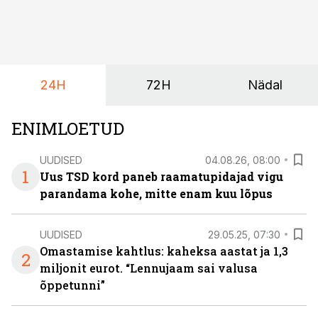
24H
72H
Nädal
ENIMLOETUD
UUDISED
04.08.26, 08:00
1
Uus TSD kord paneb raamatupidajad vigu
parandama kohe, mitte enam kuu lõpus
UUDISED
29.05.25, 07:30
Omastamise kahtlus: kaheksa aastat ja 1,3
2
miljonit eurot. “Lennujaam sai valusa
õppetunni”