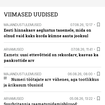
VIIMASED UUDISED
MAJANDUSTULEMUSED
07.08.26, 12:17
Eesti hinnakasv aeglustus tasemele, mida on
olnud vaid kaks korda kümne aasta jooksul
ARVAMUSED
07.08.26, 11:41
Eamets: u
usi ettevõtteid on rekordarv, kasvas ka
pankrottide arv
MAJANDUSTULEMUSED
06.08.26, 08:00
Numeri töötajate arv vähenes, aga tootlikkus
ja ärikasum tõusisid
ARVAMUSED
05.08.26, 13:22
Suurbritannia raamatupidamisbürood: