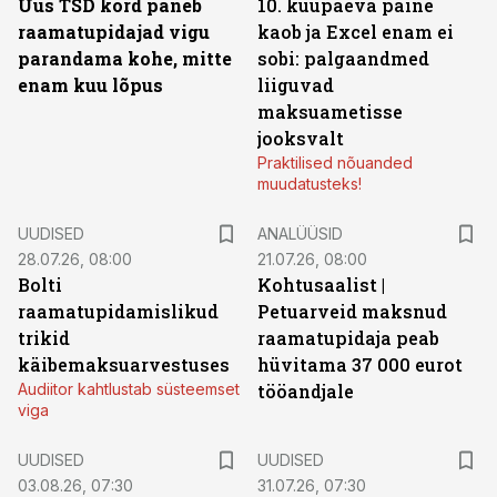
Uus TSD kord paneb
10. kuupäeva paine
raamatupidajad vigu
kaob ja Excel enam ei
parandama kohe, mitte
sobi: palgaandmed
enam kuu lõpus
liiguvad
maksuametisse
jooksvalt
Praktilised nõuanded
muudatusteks!
UUDISED
ANALÜÜSID
28.07.26, 08:00
21.07.26, 08:00
Bolti
Kohtusaalist
|
raamatupidamislikud
Petuarveid maksnud
trikid
raamatupidaja peab
käibemaksuarvestuses
hüvitama 37 000 eurot
Audiitor kahtlustab süsteemset
tööandjale
viga
UUDISED
UUDISED
03.08.26, 07:30
31.07.26, 07:30