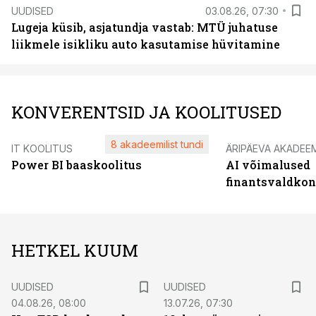
UUDISED
03.08.26, 07:30
Lugeja küsib, asjatundja vastab: MTÜ juhatuse
liikmele isikliku auto kasutamise hüvitamine
KONVERENTSID JA KOOLITUSED
8 akadeemilist tundi
IT KOOLITUS
ÄRIPÄEVA AKADEE
Power BI baaskoolitus
AI võimalused
finantsvaldko
HETKEL KUUM
UUDISED
UUDISED
04.08.26, 08:00
13.07.26, 07:30