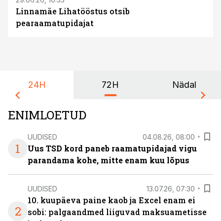
Linnamäe Lihatööstus otsib
pearaamatupidajat
24H
72H
Nädal
ENIMLOETUD
UUDISED
04.08.26, 08:00
1
Uus TSD kord paneb raamatupidajad vigu
parandama kohe, mitte enam kuu lõpus
UUDISED
13.07.26, 07:30
10. kuupäeva paine kaob ja Excel enam ei
2
sobi: palgaandmed liiguvad maksuametisse