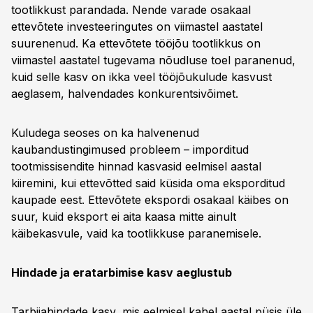
tootlikkust parandada. Nende varade osakaal
ettevõtete investeeringutes on viimastel aastatel
suurenenud. Ka ettevõtete tööjõu tootlikkus on
viimastel aastatel tugevama nõudluse toel paranenud,
kuid selle kasv on ikka veel tööjõukulude kasvust
aeglasem, halvendades konkurentsivõimet.
Kuludega seoses on ka halvenenud
kaubandustingimused probleem – imporditud
tootmissisendite hinnad kasvasid eelmisel aastal
kiiremini, kui ettevõtted said küsida oma eksporditud
kaupade eest. Ettevõtete ekspordi osakaal käibes on
suur, kuid eksport ei aita kaasa mitte ainult
käibekasvule, vaid ka tootlikkuse paranemisele.
Hindade ja eratarbimise kasv aeglustub
Tarbijahindade kasv, mis eelmisel kahel aastal püsis üle