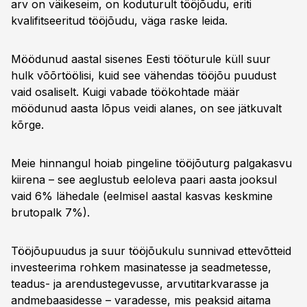
arv on väikeseim, on koduturult tööjõudu, eriti
kvalifitseeritud tööjõudu, väga raske leida.
Möödunud aastal sisenes Eesti tööturule küll suur
hulk võõrtöölisi, kuid see vähendas tööjõu puudust
vaid osaliselt. Kuigi vabade töökohtade määr
möödunud aasta lõpus veidi alanes, on see jätkuvalt
kõrge.
Meie hinnangul hoiab pingeline tööjõuturg palgakasvu
kiirena – see aeglustub eeloleva paari aasta jooksul
vaid 6% lähedale (eelmisel aastal kasvas keskmine
brutopalk 7%).
Tööjõupuudus ja suur tööjõukulu sunnivad ettevõtteid
investeerima rohkem masinatesse ja seadmetesse,
teadus- ja arendustegevusse, arvutitarkvarasse ja
andmebaasidesse – varadesse, mis peaksid aitama