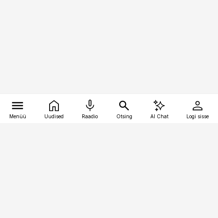
Menüü
Uudised
Raadio
Otsing
AI Chat
Logi sisse
Vana-Lõuna 39/1, 19094 Tallinn
(+372) 667 0111
raamatupidaja@raamatupidaja.ee
Telli
Reklaam