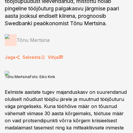
tööjõupuudust leevendanud, mistõttu hoiab
pingeline tööjõuturg palgakasvu järgmise paari
aasta jooksul endiselt kiirena, prognoosib
Swedbanki peaökonomist Tõnu Mertsina.
Tõnu Mertsina
Jaga
Salvesta
Vihja
Tõnu Mertsina
Foto:
Eiko Kink
Eelmiste aastate tugev majanduskasv on suurendanud
oluliselt nõudlust tööjõu järele ja muutnud tööjõuturu
väga pingeliseks. Kuna tööhõive määr on tõusnud
vähemalt viimase 30 aasta kõrgeimaks, töötuse määr
on vaid protsendipunkti võrra kõrgem kriisieelsest
madalaimast tasemest ning ka mitteaktiivsete inimeste