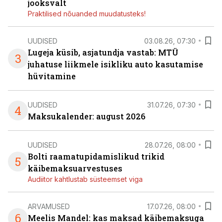
jooksvalt
Praktilised nõuanded muudatusteks!
UUDISED
03.08.26, 07:30
Lugeja küsib, asjatundja vastab: MTÜ
3
juhatuse liikmele isikliku auto kasutamise
hüvitamine
UUDISED
31.07.26, 07:30
4
Maksukalender: august 2026
UUDISED
28.07.26, 08:00
Bolti raamatupidamislikud trikid
5
käibemaksuarvestuses
Audiitor kahtlustab süsteemset viga
ARVAMUSED
17.07.26, 08:00
6
Meelis Mandel: kas maksad käibemaksuga