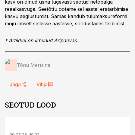
kasv on olnud üsna tugevasti seotud netopalga
reaalkasvuga. Seetõttu ootame sel aastal eratarbimise
kasvu aeglustumist. Samas kandub tulumaksureformi
mõju ilmselt sellesse aastasse, soodustades tarbimist.
* Artikkel on ilmunud Äripäevas.
Tõnu Mertsina
Jaga
Vihja
SEOTUD LOOD
ST
29.06.26, 10:33