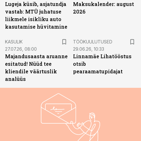
Lugeja küsib, asjatundja
Maksukalender: august
vastab: MTÜ juhatuse
2026
liikmele isikliku auto
kasutamise hüvitamine
ST
KASULIK
TÖÖKUULUTUSED
27.07.26, 08:00
29.06.26, 10:33
Majandusaasta aruanne
Linnamäe Lihatööstus
esitatud! Nüüd tee
otsib
kliendile väärtuslik
pearaamatupidajat
analüüs