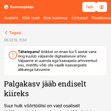
Telli
Avaleht
Kõik lood
Küsi küsimus
Üritused
Raadiosaa
cebook
cebook
Tagasi
Twitter)
Twitter)
08.02.19, 11:50
kedIn
kedIn
Tähelepanu!
Artikkel on enam kui 5 aastat vana
ning kuulub väljaande digitaalsesse arhiivi.
ail
ail
Väljaanne ei uuenda ega kaasajasta arhiveeritud
sisu, mistõttu võib olla vajalik kaasaegsete
k
k
allikatega tutvumine
Palgakasv jääb endiselt
kiireks
Suur hulk võõrtöölisi on vaid osaliselt