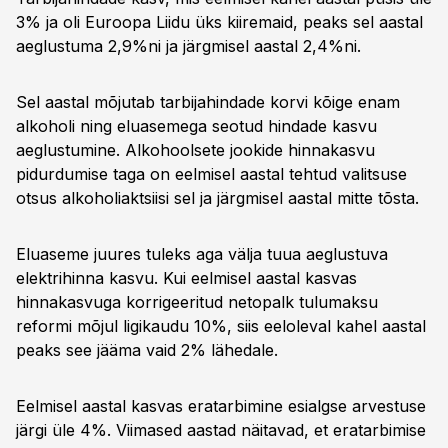
3% ja oli Euroopa Liidu üks kiiremaid, peaks sel aastal
aeglustuma 2,9%ni ja järgmisel aastal 2,4%ni.
Sel aastal mõjutab tarbijahindade korvi kõige enam
alkoholi ning eluasemega seotud hindade kasvu
aeglustumine. Alkohoolsete jookide hinnakasvu
pidurdumise taga on eelmisel aastal tehtud valitsuse
otsus alkoholiaktsiisi sel ja järgmisel aastal mitte tõsta.
Eluaseme juures tuleks aga välja tuua aeglustuva
elektrihinna kasvu. Kui eelmisel aastal kasvas
hinnakasvuga korrigeeritud netopalk tulumaksu
reformi mõjul ligikaudu 10%, siis eeloleval kahel aastal
peaks see jääma vaid 2% lähedale.
Eelmisel aastal kasvas eratarbimine esialgse arvestuse
järgi üle 4%. Viimased aastad näitavad, et eratarbimise