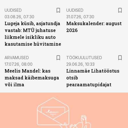
UUDISED
UUDISED
03.08.26, 07:30
31.07.26, 07:30
Lugeja küsib, asjatundja
Maksukalender: august
vastab: MTÜ juhatuse
2026
liikmele isikliku auto
kasutamise hüvitamine
ST
ARVAMUSED
TÖÖKUULUTUSED
17.07.26, 08:00
29.06.26, 10:33
Meelis Mandel: kas
Linnamäe Lihatööstus
maksad käibemaksuga
otsib
või ilma
pearaamatupidajat