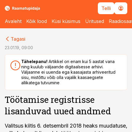
Telli
Avaleht
Kõik lood
Küsi küsimus
Üritused
Raadiosaa
cebook
Tagasi
Twitter)
23.01.19, 09:00
kedIn
Tähelepanu!
Artikkel on enam kui 5 aastat vana
ning kuulub väljaande digitaalsesse arhiivi.
ail
Väljaanne ei uuenda ega kaasajasta arhiveeritud
sisu, mistõttu võib olla vajalik kaasaegsete
k
allikatega tutvumine
Töötamise registrisse
lisanduvad uued andmed
Valitsus kiitis 6. detsembril 2018 heaks muudatuse,