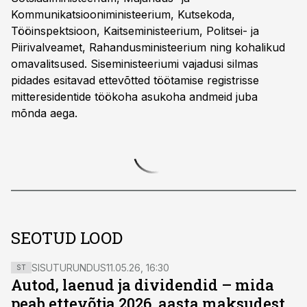
Kommunikatsiooniministeerium, Kutsekoda,
Tööinspektsioon, Kaitseministeerium, Politsei- ja
Piirivalveamet, Rahandusministeerium ning kohalikud
omavalitsused. Siseministeeriumi vajadusi silmas
pidades esitavad ettevõtted töötamise registrisse
mitteresidentide töökoha asukoha andmeid juba
mõnda aega.
SEOTUD LOOD
SISUTURUNDUS
11.05.26, 16:30
ST
Autod, laenud ja dividendid – mida
peab ettevõtja 2026. aasta maksudest