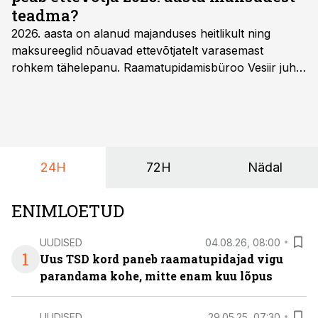
teadma?
2026. aasta on alanud majanduses heitlikult ning
maksureeglid nõuavad ettevõtjatelt varasemast
rohkem tähelepanu. Raamatupidamisbüroo Vesiir juht
ja omanik Enno Lepvalts selgitab, millised muudatused
mõjutavad enim auto kasutamist, laenusuhteid ja
dividendide maksustamist ning kus peituvad suurimad
riskikohad.
24H
72H
Nädal
ENIMLOETUD
UUDISED
04.08.26, 08:00
1
Uus TSD kord paneb raamatupidajad vigu
parandama kohe, mitte enam kuu lõpus
UUDISED
29.05.25, 07:30