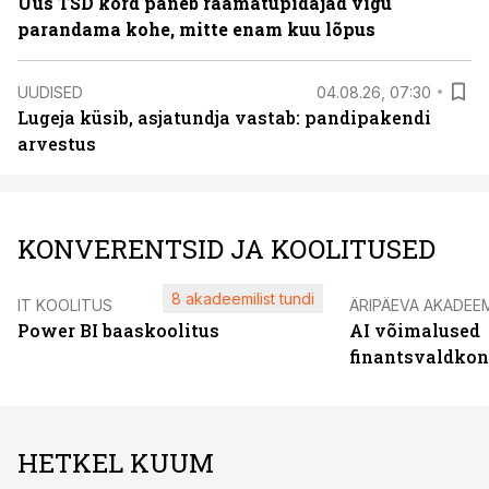
Uus TSD kord paneb raamatupidajad vigu
parandama kohe, mitte enam kuu lõpus
UUDISED
04.08.26, 07:30
Lugeja küsib, asjatundja vastab: pandipakendi
arvestus
KONVERENTSID JA KOOLITUSED
8 akadeemilist tundi
IT KOOLITUS
ÄRIPÄEVA AKADEE
Power BI baaskoolitus
AI võimalused
finantsvaldko
HETKEL KUUM