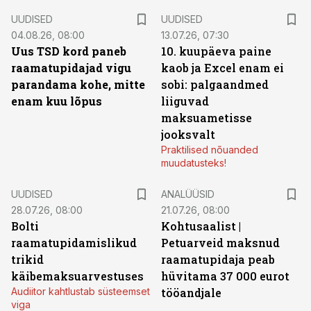
UUDISED
UUDISED
04.08.26, 08:00
13.07.26, 07:30
Uus TSD kord paneb
10. kuupäeva paine
raamatupidajad vigu
kaob ja Excel enam ei
parandama kohe, mitte
sobi: palgaandmed
enam kuu lõpus
liiguvad
maksuametisse
jooksvalt
Praktilised nõuanded
muudatusteks!
UUDISED
ANALÜÜSID
28.07.26, 08:00
21.07.26, 08:00
Bolti
Kohtusaalist
|
raamatupidamislikud
Petuarveid maksnud
trikid
raamatupidaja peab
käibemaksuarvestuses
hüvitama 37 000 eurot
Audiitor kahtlustab süsteemset
tööandjale
viga