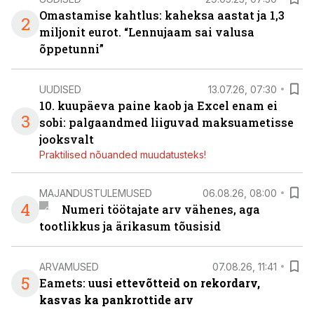
Omastamise kahtlus: kaheksa aastat ja 1,3
2
miljonit eurot. “Lennujaam sai valusa
õppetunni”
UUDISED
13.07.26, 07:30
10. kuupäeva paine kaob ja Excel enam ei
3
sobi: palgaandmed liiguvad maksuametisse
jooksvalt
Praktilised nõuanded muudatusteks!
MAJANDUSTULEMUSED
06.08.26, 08:00
4
Numeri töötajate arv vähenes, aga
tootlikkus ja ärikasum tõusisid
ARVAMUSED
07.08.26, 11:41
5
Eamets: u
usi ettevõtteid on rekordarv,
kasvas ka pankrottide arv