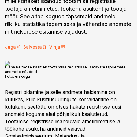
mille kohaselt lisandub töötamise registrisse
töötaja ametinimetus, töökoha asukoht ja tööaja
määr. See aitab koguda täpsemaid andmeid
riikliku statistika tegemiseks ja vähendab andmete
mitmekordse esitamise vajadust.
Jaga
Salvesta
Vihja
Diana Beltadze käsitleb töötamise registrisse lisatavate täpsemate
andmete nõudeid
Foto:
erakogu
Registri pidamine ja selle andmete haldamine on
kulukas, kuid küsitlusuuringute korraldamine on
kulukam, seetõttu on otsus hakata registrisse uusi
andmeid koguma alati põhjalikult kaalutletud.
Töötamise registrisse lisanduvaid ametinimetuse ja
töökoha asukoha andmeid vajavad
Sotsiaalministeerium, Majandus- ja