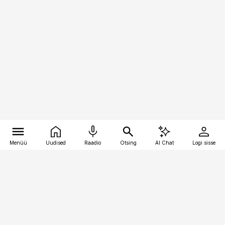
Menüü
Uudised
Raadio
Otsing
AI Chat
Logi sisse
Vana-Lõuna 39/1, 19094 Tallinn
(+372) 667 0111
raamatupidaja@raamatupidaja.ee