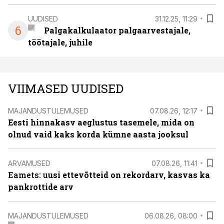
UUDISED
31.12.25, 11:29
6
Palgakalkulaator palgaarvestajale,
töötajale, juhile
VIIMASED UUDISED
MAJANDUSTULEMUSED
07.08.26, 12:17
Eesti hinnakasv aeglustus tasemele, mida on
olnud vaid kaks korda kümne aasta jooksul
ARVAMUSED
07.08.26, 11:41
Eamets: u
usi ettevõtteid on rekordarv, kasvas ka
pankrottide arv
MAJANDUSTULEMUSED
06.08.26, 08:00