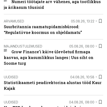
Numeri töötajate arv vähenes, aga tootlikkus
ja ärikasum tõusisid
ARVAMUSED
05.08.26, 13:22
Suurbritannia raamatupidamisbürood:
“Regulatiivne koormus on ohjeldamatu”
MAJANDUSTULEMUSED
05.08.26, 08:00
Grow Finance’i käive ülevõetud firmaga
kasvas, aga kasumlikkus langes | Uus siht on
Soome turg
UUDISED
04.08.26, 10:58
Statistikaameti peadirektorina alustas tööd Kaur
Kajak
UUDISED
04.08.26, 08:00